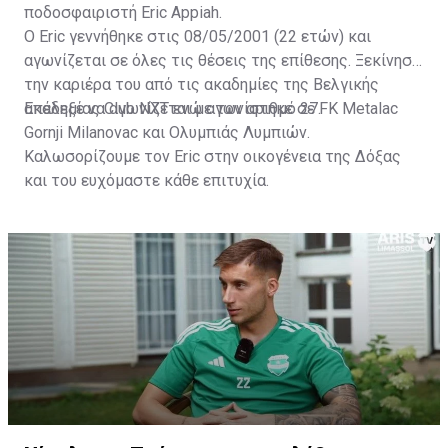
ποδοσφαιριστή Eric Appiah.
Ο Eric γεννήθηκε στις 08/05/2001 (22 ετών) και
αγωνίζεται σε όλες τις θέσεις της επίθεσης. Ξεκίνησε
την καριέρα του από τις ακαδημίες της Βελγικής
ακαδημίας Club NXT ενώ αγωνίστηκε σε FK Metalac
Επέλεξε να αγωνίζεται με τον αριθμό 27.
Gornji Milanovac και Ολυμπιάς Λυμπιών.
Καλωσορίζουμε τον Eric στην οικογένεια της Δόξας
και του ευχόμαστε κάθε επιτυχία.