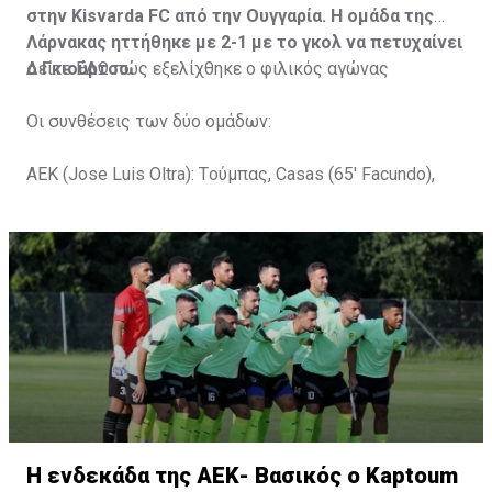
στην Kisvarda FC από την Ουγγαρία. Η ομάδα της
Λάρνακας ηττήθηκε με 2-1 με το γκολ να πετυχαίνει
ο Γκιούρτσο.
Δείτε
ΕΔΩ
πώς εξελίχθηκε ο φιλικός αγώνας
Οι συνθέσεις των δύο ομάδων:
ΑΕΚ (Jose Luis Oltra): Tούμπας, Casas (65' Facundo),
Gustavo (65' Pons), Trickovski (65' Lopes), Gama (65'
Gyurcso), Κaptoum (46' Καψής (65' Mάμας), Roberge (65'
Tomovic), Aνδρέου (65' Angel) , Κωνσταντή (65' Sol),
Τζιωρτζής (65' Faraj), Κατελάρης (65' Milicevic).
Στον πάγκο: Piric, Στυλιανίδης, Tomovic, Καψής, Sol,
Faraj, Lopes, Angel, Milicevic, Pons, Εγγλέζου, Facundo,
Gonzalez, Guyrcso, Μάμας.
Κisvarda FC (Milos Kruscic): Kovacs, Navratil, Raul, Szor,
Lippai, Alic, Kormendi, Makowski, Czekus, Ilievski,
H ενδεκάδα της ΑΕΚ- Βασικός ο Kaptoum
Spasic.