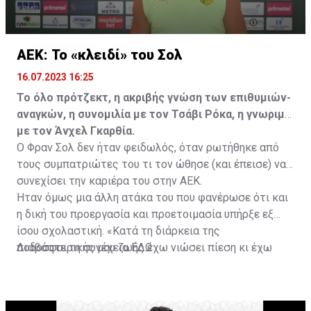
ΑΕΚ: Το «κλειδί» του Σολ
16.07.2023 16:25
Το όλο πρότζεκτ, η ακριβής γνώση των επιθυμιών-
αναγκών, η συνομιλία με τον Τσάβι Ρόκα, η γνωριμία
με τον Άνχελ Γκαρθία.
Ο Φραν Σολ δεν ήταν φειδωλός, όταν ρωτήθηκε από
τους συμπατριώτες του τι τον ώθησε (και έπεισε) να
συνεχίσει την καριέρα του στην ΑΕΚ.
Ήταν όμως μια άλλη ατάκα του που φανέρωσε ότι και
η δική του προεργασία και προετοιμασία υπήρξε εξ
ίσου σχολαστική. «Κατά τη διάρκεια της
ποδοσφαιρικής μου ζωής έχω νιώσει πίεση κι έχω
Διαβάστε τη συνέχεια
ΕΔΩ
ανταποκριθεί. Πρέπει να κάνω το ίδιο, να σκοράρω
τέρματα που θα βοηθήσουν την ομάδα», δήλωσε ο
31χρονος άσος.