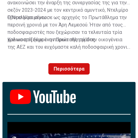
ανακοινώσει την έναρξη της συνεργασίας της για την
σεζόν 2023-2024 με τον κεντρικό αμυντικό, Ντελμίρο
Έβορα Νασιμέντο.
Ο Ντελμίρο σήκωσε ως αρχηγός το Πρωτάθλημα την
περσινή χρονιά με τον Άρη Λεμεσού. Ήταν από τους
ποδοσφαιριστές που ξεχώρισαν τα τελευταία τρία
χρόνια στη ξέφρενη πορεία της ομάδας.
Καλωσορίζουμε έναν Πρωταθλητή στην οικογένεια
της ΑΕΖ και του ευχόμαστε καλή ποδοσφαιρική χρονιά
με τα χρώματα της ομάδας μας!»
Περισσότερα