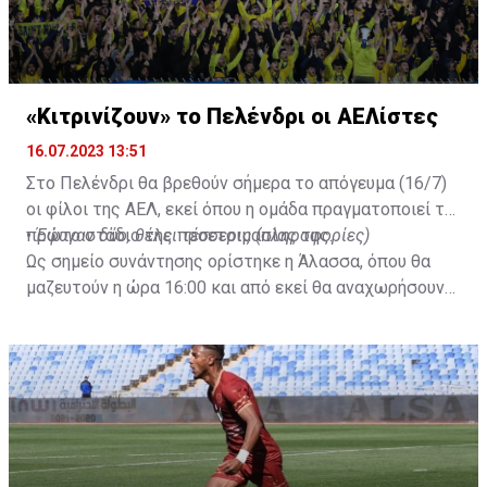
«Κιτρινίζουν» το Πελένδρι οι ΑΕΛίστες
16.07.2023 13:51
Στο Πελένδρι θα βρεθούν σήμερα το απόγευμα (16/7)
οι φίλοι της ΑΕΛ, εκεί όπου η ομάδα πραγματοποιεί το
πρώτο στάδιο της προετοιμασίας της.
•
Έφυγαν δύο, θέλει τέσσερις (πληροφορίες)
Ως σημείο συνάντησης ορίστηκε η Άλασσα, όπου θα
μαζευτούν η ώρα 16:00 και από εκεί θα αναχωρήσουν
με προορισμό το κοινοτικό γήπεδο Πελενδρίου, για να
δώοσυν το παρών τους στην απογευματινή προπόνηση
της ομάδας.