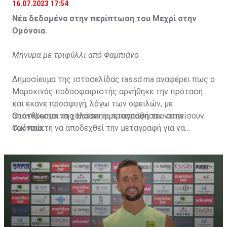
16.07.2023 17:54
Νέα δεδομένα στην περίπτωση του Μεχρί στην
Ομόνοια.
Μήνυμα με τριφύλλι από Φαμπιάνο
Δημοσίευμα της ιστοσελίδας rassd.ma αναφέρει πως ο
Μαροκινός ποδοσφαιριστής αρνήθηκε την πρόταση
και έκανε προσφυγή, λόγω των οφειλών, με
αποτέλεσμα να χαλάσει η μεταγραφή του στην
Οι άνθρωποι της Hassania προσπάθησαν να πείσουν
Ομόνοια.
τον παίκτη να αποδεχθεί την μεταγραφή για να
επωφεληθεί και ο ίδιος από το ποσό που θα κόστιζε η
μετακίνησή του, αλλά ο παίκτης αρνήθηκε και επέμεινε
να λύσει το συμβόλαιό του, ώστε να μετακομίσει
ελεύθερα σε οποιαδήποτε νέα ομάδα το τρέχον
καλοκαίρι.