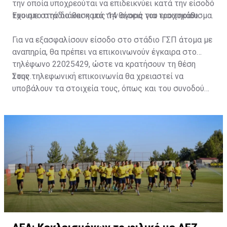
την οποία υποχρεούται να επιδεικνύει κατά την είσοδό
του στο στάδιο και κατά την αγορά του εισιτηρίου.
Έχουμε στην διάθεση μας 14 θέσεις για τροχοκάθισμα.
Για να εξασφαλίσουν είσοδο στο στάδιο ΓΣΠ άτομα με
αναπηρία, θα πρέπει να επικοινωνούν έγκαιρα στο
τηλέφωνο 22025429, ώστε να κρατήσουν τη θέση
τους.
Στην τηλεφωνική επικοινωνία θα χρειαστεί να
υποβάλουν τα στοιχεία τους, όπως και του συνοδού
τους. Τα στοιχεία που χρειάζονται είναι:
ονοματεπώνυμο, αριθμός πινακίδας αυτοκινήτου,
κάρτα ΑμεΑ και αριθμός κάρτας φιλάθλου του
συνοδού.»