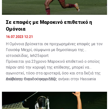
Σε επαφές με Μαροκινό επιθετικό η
Ομόνοια
16.07.2023 12:21
Η Ομόνοια βρίσκεται σε προχωρημένες επαφές με τον
Γιουσέφ Μεχρί, σύμφωνα με δημοσίευμα της
ιστοσελίδας, leh25sport.
Πρόκειται για 23χρονο Μαροκινό επιθετικό ο οποίος
πέραν από την κορυφή της επίθεσης, μπορεί να
αγωνιστεί, τόσο στα αριστερά, όσο και στα δεξιά της
επίθεσης. Ο ποδοσφαιριστής ανήκει στην Hassania
Διαβάστε περισσότερα
ΕΔΩ
.
d'Agadir με την οποία διατηρεί συμβόλαιο μέχρι το
2026.