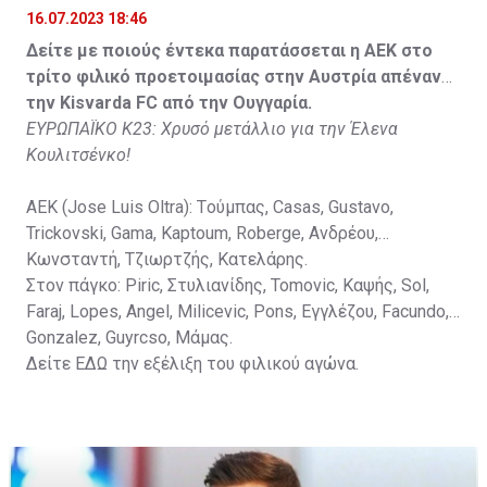
16.07.2023 18:46
Στον πάγκο: Petkovic, Cipetic, Kovasic, Jovicic, Szeles,
Δείτε με ποιούς έντεκα παρατάσσεται η ΑΕΚ στο
Vida, Otvos, Lucas, Camas, Mesanovic.
τρίτο φιλικό προετοιμασίας στην Αυστρία απέναντι
την Kisvarda FC από την Ουγγαρία.
ΕΥΡΩΠΑΪΚΟ Κ23: Χρυσό μετάλλιο για την Έλενα
Κουλιτσένκο!
ΑΕΚ (Jose Luis Oltra): Tούμπας, Casas, Gustavo,
Trickovski, Gama, Κaptoum, Roberge, Aνδρέου,
Κωνσταντή, Τζιωρτζής, Κατελάρης.
Στον πάγκο: Piric, Στυλιανίδης, Tomovic, Καψής, Sol,
Faraj, Lopes, Angel, Milicevic, Pons, Εγγλέζου, Facundo,
Gonzalez, Guyrcso, Μάμας.
Δείτε
ΕΔΩ
την εξέλιξη του φιλικού αγώνα.