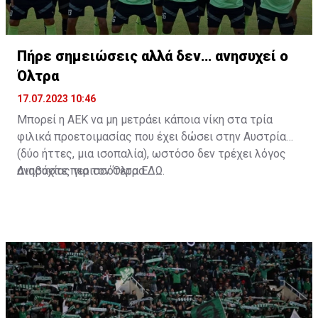
Πήρε σημειώσεις αλλά δεν… ανησυχεί ο
Όλτρα
17.07.2023 10:46
Μπορεί η ΑΕΚ να μη μετράει κάποια νίκη στα τρία
φιλικά προετοιμασίας που έχει δώσει στην Αυστρία
(δύο ήττες, μια ισοπαλία), ωστόσο δεν τρέχει λόγος
ανησυχίας για τον Όλτρα.
Διαβάστε περισσότερα
ΕΔΩ
.