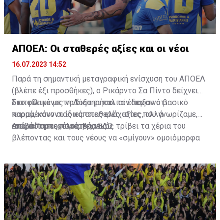
ΑΠΟΕΛ: Οι σταθερές αξίες και οι νέοι
16.07.2023 14:52
Παρά τη σημαντική μεταγραφική ενίσχυση του ΑΠΟΕΛ
(βλέπε έξι προσθήκες), ο Ρικάρντο Σα Πίντο δείχνει
διατεθειμένος να διατηρήσει τον περσινό βασικό
Στο φιλικό με τη Δόξα οι παλιοί έδειξαν ότι
κορμό, κάνοντας κάποιες ελάχιστες, αλλά
παραμένουν οι ίδιες σταθερές αξίες που γνωρίζαμε,
απαραίτητες παρεμβάσεις.
ενώ ο Πορτογάλος τεχνικός τρίβει τα χέρια του
Διαβάστε περισσότερα
ΕΔΩ
.
βλέποντας και τους νέους να «σμίγουν» ομοιόμορφα
στο γήπεδο με το περσινό ρόστερ.