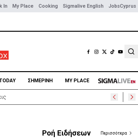
 In
My Place
Cooking
Sigmalive English
JobsCyprus
Sear
TODAY
ΣΗΜΕΡΙΝΗ
MY PLACE
ρα
Ροή Ειδήσεων
Περισσότερα