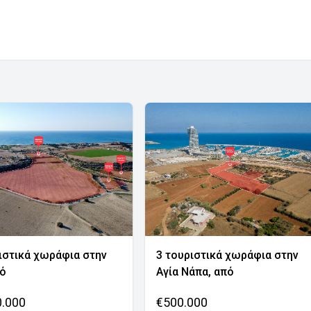
ιστικά χωράφια στην
3 τουριστικά χωράφια στην
νό
Αγία Νάπα, από
0.000
€500.000