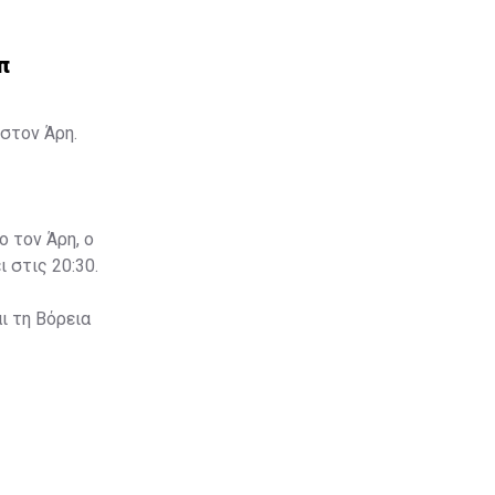
π
στον Άρη.
ο τον Άρη, ο
 στις 20:30.
ι τη Βόρεια