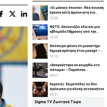
«Οι μάσκες έπεσαν»: Νέα ποινική
έρευνα κατά Δρουσιώτη για
«Κράτος Μαφία»
10:30
ΦΩΤΟ: Απουσιάζει εδώ και μια
εβδομάδα 58χρονος από την
οικία του στη Λευκωσία
10:25
Απόπειρα φόνου σε μοναστήρι:
6ημερη κράτηση στον μοναχό – Τι
προηγήθηκε
10:15
«Αναγκάστηκα να κοιμηθώ στο
πάτωμα» – Παράπονο
κρατούμενου ενώπιον
09:51
Δικαστηρίου
Λεμεσός: Χειροπέδες σε δύο
πρόσωπα για κλοπή αυτοκινήτου
09:31
Sigma TV Ζωντανά Τώρα
Βομβαρδισμοί Τηλλυρίας: Μέσω