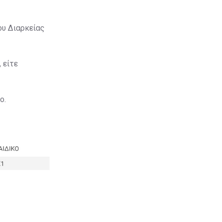
ου Διαρκείας
 είτε
ο.