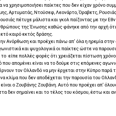
ία να χρησιμοποιήσει παίκτες που δεν είχαν χρόνο συ
ίμης, Αρτυματάς, Ντούσεφ, Λεονάρτο, Όραβετς, Ρουσιάς
Ρουσιάς πέτυχε μάλιστα και γκολ παίζοντας με την Εθν
θρώπους της Ένωσης καθώς φάνηκε από την αρχή ότι
κετό καιρό εκτός δράσης.
την Ανόρθωση και προέχει πάνω απ' όλα η ηρεμία στην
ωνιστικά και ψυχολογικά οι παίκτες ώστε να παρουσ
ο είπε πολλές φορές ότι χρειάζεται πίστωση χρόνου 
ό που απομένει είναι να το δούμε στις επόμενες αγωνι
ρνουν τον Ολλανδό να μην έρχεται στην Κύπρο παρά τ
ένα κλίμα που δεν αποδέχεται την παρουσία του Ολλαν
είναι ο Ζουβάνης Ζουβάνη. Αυτό που προέχει απ' όλους
ττα δεν σημαίνει και το τέλος του κόσμου, έστω και αν