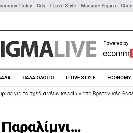
conomy Today
City
I Love Style
Madame Figaro
Check
Powered by:
ΛΑΔΑ
ΠΑΛΑΙΟΛΟΓΙΟ
I LOVE STYLE
ECONOMY 
 λόγω της Θέουτα: Ελέγχους και από Ισπανία στα σύνο
ο Παραλίμνι…