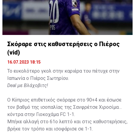
Σκόραρε στις καθυστερήσεις ο Πιέρος
(vid)
16.07.2023 18:15
Το ευκολότερο γκολ στην καριέρα του πέτυχε στην
Ιαπωνία ο Πιέρος Σωτηρίου.
Deal με Βλάχοβιτς!
Ο Κύπριος επιθετικός σκόραρε στο 90+4 και έσωσε
τον βαθμό της ισοπαλίας της Σανφρέτσε Χιροσίμα
κόντρα στην Γιοκοχάμα FC 1-1.
Μπήκε αλλαγή στο 61ο λεπτό και στις καθυστερήσεις,
βρήκε τον τρόπο και ισοφάρισε σε 1-1.