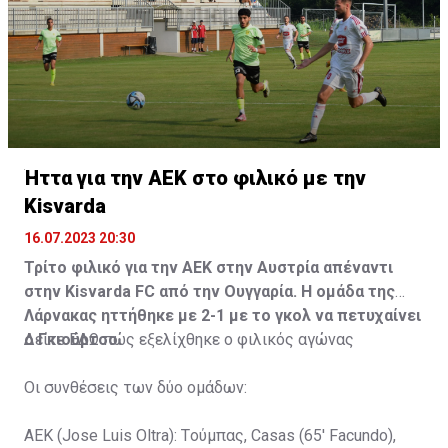
Ήττα για την ΑΕΚ στο φιλικό με την
Kisvarda
16.07.2023 20:30
Τρίτο φιλικό για την ΑΕΚ στην Αυστρία απέναντι
στην Kisvarda FC από την Ουγγαρία. Η ομάδα της
Λάρνακας ηττήθηκε με 2-1 με το γκολ να πετυχαίνει
ο Γκιούρτσο.
Δείτε
ΕΔΩ
πώς εξελίχθηκε ο φιλικός αγώνας
Οι συνθέσεις των δύο ομάδων:
ΑΕΚ (Jose Luis Oltra): Tούμπας, Casas (65' Facundo),