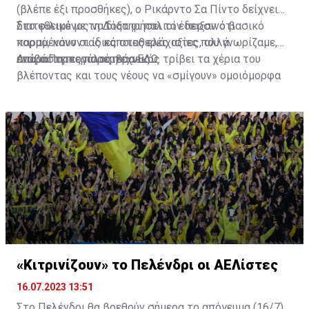
(βλέπε έξι προσθήκες), ο Ρικάρντο Σα Πίντο δείχνει
διατεθειμένος να διατηρήσει τον περσινό βασικό
Στο φιλικό με τη Δόξα οι παλιοί έδειξαν ότι
κορμό, κάνοντας κάποιες ελάχιστες, αλλά
παραμένουν οι ίδιες σταθερές αξίες που γνωρίζαμε,
απαραίτητες παρεμβάσεις.
ενώ ο Πορτογάλος τεχνικός τρίβει τα χέρια του
Διαβάστε περισσότερα
ΕΔΩ
.
βλέποντας και τους νέους να «σμίγουν» ομοιόμορφα
στο γήπεδο με το περσινό ρόστερ.
«Κιτρινίζουν» το Πελένδρι οι ΑΕΛίστες
16.07.2023 13:51
Στο Πελένδρι θα βρεθούν σήμερα το απόγευμα (16/7)