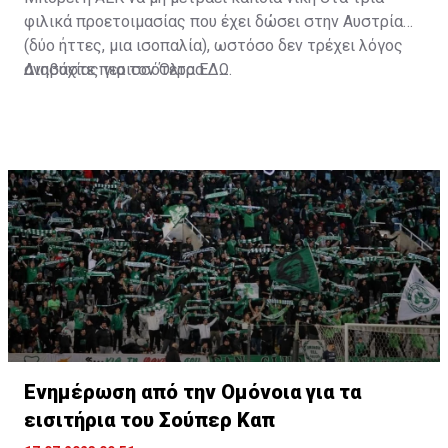
φιλικά προετοιμασίας που έχει δώσει στην Αυστρία
(δύο ήττες, μια ισοπαλία), ωστόσο δεν τρέχει λόγος
ανησυχίας για τον Όλτρα.
Διαβάστε περισσότερα
ΕΔΩ
.
Ενημέρωση από την Ομόνοια για τα
εισιτήρια του Σούπερ Καπ