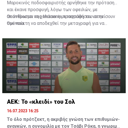
Μαροκινός ποδοσφαιριστής αρνήθηκε την πρόταση
και έκανε προσφυγή, λόγω των οφειλών, με
αποτέλεσμα να χαλάσει η μεταγραφή του στην
Οι άνθρωποι της Hassania προσπάθησαν να πείσουν
Ομόνοια.
τον παίκτη να αποδεχθεί την μεταγραφή για να
επωφεληθεί και ο ίδιος από το ποσό που θα κόστιζε η
μετακίνησή του, αλλά ο παίκτης αρνήθηκε και επέμεινε
να λύσει το συμβόλαιό του, ώστε να μετακομίσει
ελεύθερα σε οποιαδήποτε νέα ομάδα το τρέχον
καλοκαίρι.
ΑΕΚ: Το «κλειδί» του Σολ
16.07.2023 16:25
Το όλο πρότζεκτ, η ακριβής γνώση των επιθυμιών-
αναγκών, η συνομιλία με τον Τσάβι Ρόκα, η γνωριμία