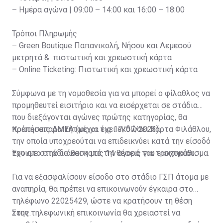
– Ημέρα αγώνα | 09:00 – 14:00 και 16:00 – 18:00
Τρόποι Πληρωμής
– Green Boutique Παπανικολή, Νήσου και Λεμεσού:
μετρητά & πιστωτική και χρεωστική κάρτα
– Online Ticketing: Πιστωτική και χρεωστική κάρτα
Σύμφωνα με τη νομοθεσία για να μπορεί ο φίλαθλος να
προμηθευτεί εισιτήριο και να εισέρχεται σε στάδια
που διεξάγονται αγώνες πρώτης κατηγορίας, θα
πρέπει απαραιτήτως να έχει εκδώσει Κάρτα Φιλάθλου,
Κρατήσεις ΑΜΕΑ (μέχρι τις 17/07/2023)
την οποία υποχρεούται να επιδεικνύει κατά την είσοδό
του στο στάδιο και κατά την αγορά του εισιτηρίου.
Έχουμε στην διάθεση μας 14 θέσεις για τροχοκάθισμα.
Για να εξασφαλίσουν είσοδο στο στάδιο ΓΣΠ άτομα με
αναπηρία, θα πρέπει να επικοινωνούν έγκαιρα στο
τηλέφωνο 22025429, ώστε να κρατήσουν τη θέση
τους.
Στην τηλεφωνική επικοινωνία θα χρειαστεί να