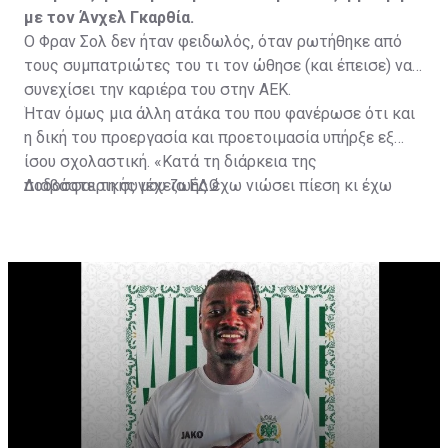
με τον Άνχελ Γκαρθία.
Ο Φραν Σολ δεν ήταν φειδωλός, όταν ρωτήθηκε από
τους συμπατριώτες του τι τον ώθησε (και έπεισε) να
συνεχίσει την καριέρα του στην ΑΕΚ.
Ήταν όμως μια άλλη ατάκα του που φανέρωσε ότι και
η δική του προεργασία και προετοιμασία υπήρξε εξ
ίσου σχολαστική. «Κατά τη διάρκεια της
ποδοσφαιρικής μου ζωής έχω νιώσει πίεση κι έχω
Διαβάστε τη συνέχεια
ΕΔΩ
ανταποκριθεί. Πρέπει να κάνω το ίδιο, να σκοράρω
τέρματα που θα βοηθήσουν την ομάδα», δήλωσε ο
31χρονος άσος.