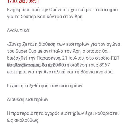
17.07.2023 09:51
Ενημέρωση από την Ομόνοια σχετικά με τα εισιτήρια
για το Σούπερ Καπ κόντρα στον Άρη.
Αναλυτικά:
«Συνεχίζεται η διάθεση των εισιτηρίων για τον αγώνα
του Super Cup με αντίπαλο τον Άρη, ο οποίος θα
διεξαχθεί την Παρασκευή, 21 Ιουλίου, στο στάδιο ΓΣΠ
και θα ξεκινήσει στις 20:30.
Οι φίλαθλοί μας θα έχουν στη διάθεσή τους 8967
εισιτήρια για την Ανατολική και τη Βόρεια κερκίδα.
Ισχύει η ταξιθέτηση των εισιτηρίων.
Διάθεση εισιτηρίων
Η προτεραιότητα αγοράς εισιτηρίων έχει καθοριστεί
ως ακολούθως: