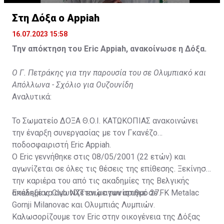
Στη Δόξα ο Appiah
16.07.2023 15:58
Την απόκτηση του Eric Appiah, ανακοίνωσε η Δόξα.
Ο Γ. Πετράκης για την παρουσία του σε Ολυμπιακό και
Απόλλωνα - Σχόλιο για Ουζουνίδη
Αναλυτικά:
Το Σωματείο ΔΟΞΑ Θ.Ο.Ι. ΚΑΤΩΚΟΠΙΑΣ ανακοινώνει
την έναρξη συνεργασίας με τον Γκανέζο
ποδοσφαιριστή Eric Appiah.
Ο Eric γεννήθηκε στις 08/05/2001 (22 ετών) και
αγωνίζεται σε όλες τις θέσεις της επίθεσης. Ξεκίνησε
την καριέρα του από τις ακαδημίες της Βελγικής
ακαδημίας Club NXT ενώ αγωνίστηκε σε FK Metalac
Επέλεξε να αγωνίζεται με τον αριθμό 27.
Gornji Milanovac και Ολυμπιάς Λυμπιών.
Καλωσορίζουμε τον Eric στην οικογένεια της Δόξας