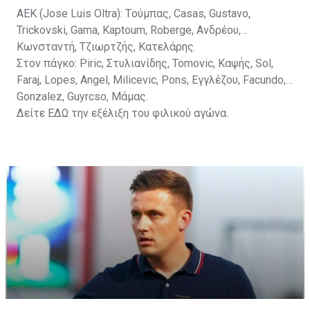
ΑΕΚ (Jose Luis Oltra): Tούμπας, Casas, Gustavo,
Trickovski, Gama, Κaptoum, Roberge, Aνδρέου,
Κωνσταντή, Τζιωρτζής, Κατελάρης.
Στον πάγκο: Piric, Στυλιανίδης, Tomovic, Καψής, Sol,
Faraj, Lopes, Angel, Milicevic, Pons, Εγγλέζου, Facundo,
Gonzalez, Guyrcso, Μάμας.
Δείτε
ΕΔΩ
την εξέλιξη του φιλικού αγώνα.