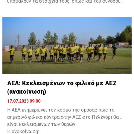
υποβάλουν τα στοιχεία τους, όπως και του συνοδού
τους. Τα στοιχεία που χρειάζονται είναι:
ονοματεπώνυμο, αριθμός πινακίδας αυτοκινήτου,
κάρτα ΑμεΑ και αριθμός κάρτας φιλάθλου του
συνοδού.»
ΑΕΛ: Κεκλεισμένων το φιλικό με ΑΕΖ
(ανακοίνωση)
17.07.2023 09:00
Η ΑΕΛ ενημερώνει τον κόσμο της ομάδας πως το
σημερινό φιλικό κόντρα στην ΑΕΖ στο Πελένδρι θα
είναι κεκλεισμένων των θυρών.
Η ανακοίνωση: