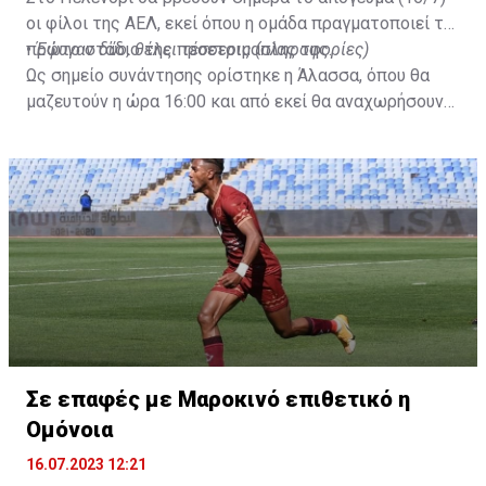
οι φίλοι της ΑΕΛ, εκεί όπου η ομάδα πραγματοποιεί το
πρώτο στάδιο της προετοιμασίας της.
•
Έφυγαν δύο, θέλει τέσσερις (πληροφορίες)
Ως σημείο συνάντησης ορίστηκε η Άλασσα, όπου θα
μαζευτούν η ώρα 16:00 και από εκεί θα αναχωρήσουν
με προορισμό το κοινοτικό γήπεδο Πελενδρίου, για να
δώοσυν το παρών τους στην απογευματινή προπόνηση
της ομάδας.
Σε επαφές με Μαροκινό επιθετικό η
Ομόνοια
16.07.2023 12:21