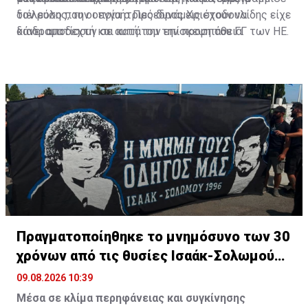
τον ρόλο που οι εγγυήτριες δυνάμεις έχουν να
διέλευσης, την οποία ο Πρόεδρος Χριστοδουλίδης είχε
διαδραματίσουν σε αυτή του την προσπάθεια.
κάνει αποδεχτή και κατά την επίσκεψη του ΓΓ των ΗΕ.
Προσβλέπουμε σε ειλικρινή πολιτική βούληση,
προσβλέπουμε στην ίδια εποικοδομητική στάση και
από την άλλη πλευρά για να υπάρξει πρόοδος και εκεί.
Πραγματοποίηθηκε το μνημόσυνο των 30
χρόνων από τις θυσίες Ισαάκ-Σολωμού
(pic)
09.08.2026 10:39
Μέσα σε κλίμα περηφάνειας και συγκίνησης