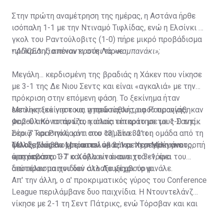
Στην πρώτη αναμέτρηση της ημέρας, η Αστάνα ήρθε
ισόπαλη 1-1 με την Ντιναμό Τιφλίδας, ενώ η Ελσίνκι με
γκολ του Ραντούλοβιτς (1-0) πήρε μικρό προβάδισμα
πρόκρισης απέναντι στη Λάρνε.
•
ΑΠΟΕΛ: Για ποιον κρούει το «καμπανάκι»;
Μεγάλη... κερδισμένη της βραδιάς η Χάκεν που νίκησε
με 3-1 της Δε Νιου Σεντς και είναι «αγκαλιά» με την
πρόκριση στην επόμενη φάση. Το ξεκίνημα ήταν
εκπληκτικό για τους γηπεδούχους, αφού προηγήθηκαν
Με νίκη ξεκίνησε και η πρωταθλήτρια Ρουμανίας,
με 2-0 από το πρώτο κιόλας τέταρτο με τους Σαντίκ
Φαρούλ Κονστάντζα, η οποία επικράτησε με 1-0 της
στο 7' και Ριγκάαρντ στο 13'. Στο 32’ οι
Σέριφ Τιρασπόλ, κάτι που σημαίνει ότι η ομάδα από τη
φιλοξενούμενοι μείωσαν σε 2-1 με τον Μακμάνους,
Μολδαβίας θα χρειαστεί να κάνει τη μεγάλη ανατροπή
Τέλος, Σλόβαν Μπρατισλάβας και Χεσπεράνγκε
ωστόσο στο 37’ ο Χόβλαντ έκανε το 3-1, ένα
στη ρεβάνς.
έμειναν στο 1-1 και όλα είναι ανοιχτά ενόψει του
αποτέλεσμα που δεν άλλαξε μέχρι το φινάλε.
δεύτερου παιχνιδιού στο Λουξεμβούργο.
Απ' την άλλη, ο α' προκριματικός γύρος του Conference
League περιλάμβανε δυο παιχνίδια. Η Ντουντελάνζ
νίκησε με 2-1 τη Σεντ Πάτρικς, ενώ Τόρσβαν και και
Παϊντέ έμειναν στο 0-0.