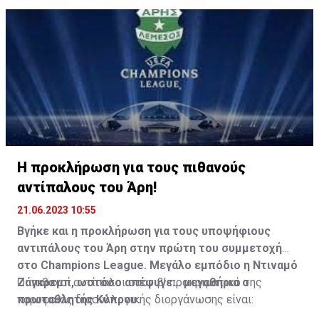
Η προκλήρωση για τους πιθανούς
αντίπαλους του Άρη!
21.06.2023 10:55
Βγήκε και η προκλήρωση για τους υποψήφιους
αντιπάλους του Άρη στην πρώτη του συμμετοχή
στο Champions League. Μεγάλο εμπόδιο η Ντιναμό
Ζάγκρεμπ, ωστόσο απέφυγε... μεγαθήρια ο
Οι πιθανοί αντίπαλοι στον β' προκριματικό της
πρωταθλητής Κύπρου.
κορυφαίας διασυλλογικής διοργάνωσης είναι: