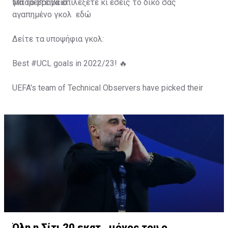
για το βραβείο.
Μπορείτε να επιλέξετε κι εσείς το δικό σας
αγαπημένο γκολ
εδώ
Δείτε τα υποψήφια γκολ:
Best
#UCL
goals in 2022/23! 🔥
UEFA's team of Technical Observers have picked their
top 10.
Now vote for your favourite! 👇
#UCLGOTT
|
@Heineken
— UEFA Champions League (@ChampionsLeague)
June
15, 2023
Όλη η Σίτι 20 εκατ., μόνος του ο