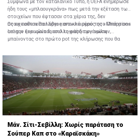
Σύμφωνα με τον καταλανικό Τύπο, η UEFA ενημέρωσε
ήδη τους «μπλαουγκράνα» πως μετά την εξέταση των
στοιχείων που έφτασαν στα χέρια της, δεν
στοιχειοθετείται λόγος αποκλεισμού της «Μπάρτσα»
Ως εκ τούτου θα λάβει κανονικά μέρος στο Champions
απ’ την κορυφαία διασυλλογική διοργάνωση.
League ξεκινώντας από τη φάση των ομίλων,
μπαίνοντας στο πρώτο pot της κλήρωσης που θα
πραγματοποιηθεί στις 31 Αυγούστου.
Μάν. Σίτι-Σεβίλλη: Χωρίς παράταση το
Σούπερ Καπ στο «Καραϊσκάκη»