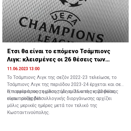
Έτσι θα είναι το επόμενο Τσάμπιονς
Λιγκ: κλεισμένες οι 26 θέσεις των
ομίλων
11.06.2023 13:00
Το Τσάμπιονς Λιγκ της σεζόν 2022-23 τελείωσε, το
Τσάμπιονς Λιγκ της περιόδου 2023-24 έρχεται και σε
ό,τι αφορά τους ομίλους ήδη οι 26 από τις 32 θέσεις
Η πορεία προς τη φάση των ομίλων της κορυφαίας
είναι… ρεζερβέ!
ευρωπαϊκής διασυλλογικής διοργάνωσης αρχίζει
μόλις μερικές ημέρες μετά τον τελικό της
Κωσταντινούπολης.