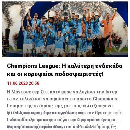
Τσέλσι…
2022/23 στα 20 εκατομμύρια...
Champions League: Η καλύτερη ενδεκάδα
και οι κορυφαίοι ποδοσφαιριστές!
11.06.2023 20:58
Η Μάντσεστερ Σίτι κατάφερε να λυγίσει την Ίντερ
στον τελικό και να σηκώσει το πρώτο Champions
League της ιστορίας της, με τους «σίτιζενς» να
φτάνουν στη γη της επαγγελίας και τον Πεπ
Η UEFA, σήμερα, έδωσε στη δημοσιότητα την κορυφαία
Γκουαρδιόλα να κατακτά για τρίτη φορά στην
ενδεκάδα της φετινής σεζόν στο Champions League.
καριέρα του το τρόπαιο.
Τα… 7/11 αυτής αποτελούνται από ποδοσφαιριστές
Η κορυφαία ενδεκάδα: Κουρτουά (Ρεάλ Μαδρίτης) –