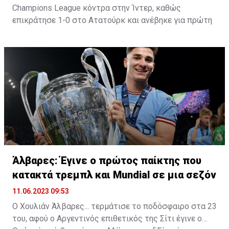
Champions League κόντρα στην Ίντερ, καθώς
επικράτησε 1-0 στο Ατατούρκ και ανέβηκε για πρώτη
φορά στην κορυφή της Ευρώπης.
Οι "πόλιτες" πρόσθεσαν στην τροπαιοθήκη τους την
κούπα με "τα μεγάλα αυτιά", η οποία έλειπε και την
οποία ήθελε να κατακτήσει όσο τίποτα ο Πεπ
Γκουαρδιόλα.
Ο Καταλανός τεχνικός πέτυχε μια σειρά από ρεκόρ,
όπως ότι έφτασε τα τρία Champions League, αλλά και
το ότι μπήκε στο κλειστό club με προπονητές,
ωστόσο πέτυχε κάτι που το έχει κάνει μόνο αυτός
Άλβαρες: Έγινε ο πρώτος παίκτης που
στην ιστορία του ποδοσφαίρου. Συγκεκριμένα έγινε ο
κατακτά τρεμπλ και Mundial σε μια σεζόν
πρώτος προπονητής που πανηγυρίζει το τρεμπλ με
δύο διαφορετικές ομάδες.
11.06.2023 09:53
Ο Χουλιάν Άλβαρες... τερμάτισε το ποδόσφαιρο στα 23
του, αφού ο Αργεντινός επιθετικός της Σίτι έγινε ο