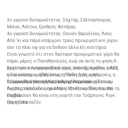
3ο γκρουπ δυναμικότητας: Σαχτάρ, Σάλτσμπουργκ,
Μίλαν, Λάτσιο, Ερυθρός Αστέρας.
4ο γκρουπ δυναμικότητας: Ουνιόν Βερολίνου, Λανς.
Από ‘κι και πέρα υπάρχουν τρεις προκριματικοί γύροι
συν τα πλέι οφ για να δοθούν άλλα έξι εισιτήρια.
Είναι γνωστό ότι στον δεύτερο προκριματικό γύρο θα
πάρει μέρος ο Παναθηναϊκός, ενώ σε αυτή τη φάση θα
αρχίσουν την προσπάθειά τους, επίσης, ομάδες όπως
Στον τρίτο προκριματικό γύρο, όπου βρίσκεται η ΑΕΚ,
η Γαλατασαραι, η Μόλντε, η Γάνδη, η Ντιναμό
είναι επίσης ομάδες όπως η Ρέιντζερς, η Μαρσέιγ, η
Ζάγκρεμπ, η Κοπεγχάγη, ο Άρης Λεμεσού.
Σπάρτα Πράγας, η Μπράγκα, η Αϊντχόφεν, η Στουρμ
Και κατόπιν μένουν τα πλέι οφ, όπου περιμένουν η
Γκρατς, αλλά και η πρωτάρα Μπάτσκα Τόπολα από τη
Αντβέρπ και η Γιουνγκ Μπόις. Οι έξι ομάδες που θα…
Σερβία.
επιβιώσουν θα είναι στη γιορτή του Τσάμπιονς Λιγκ
για τη νέα σεζόν.
Πηγή:Sdna