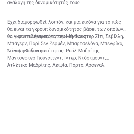
ανάλογη της δυναμικότητάς τους.
Έχει διαμορφωθεί, λοιπόν, και μια εικόνα για το πώς
θα είναι τα γκρουπ δυναμικότητας βάσει των οποίων
θα γίνει η κλήρωση για τους ομίλους.
1ο γκρουπ δυναμικότητας: Μάντσεστερ Σίτι, Σεβίλλη,
Μπάγερν, Παρί Σεν Ζερμέν, Μπαρτσελόνα, Μπενφίκα,
Νάπολι, Φέγενορντ.
2ο γκρουπ δυναμικότητας: Ρεάλ Μαδρίτης,
Μάντσεστερ Γιουνάιτεντ, Ίντερ, Ντόρτμουντ,
Ατλέτικο Μαδρίτης, Λειψία, Πόρτο, Άρσεναλ.