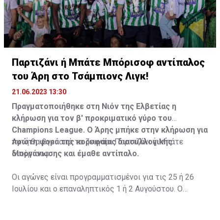
Παρτιζάνι ή Μπάτε Μπόρισοφ αντίπαλος
του Άρη στο Τσάμπιονς Λιγκ!
21.06.2023 13:30
Πραγματοποιήθηκε στη Νιόν της Ελβετίας η
κλήρωση για τον β' προκριματικό γύρο του
Champions League. Ο Άρης μπήκε στην κλήρωση για
πρώτη φορά της κορυφαίας διασυλλογικής
Αυτή θα βγει από το ζευγάρι Παρτιζάνι ή Μπάτε
διοργάνωσης και έμαθε αντίπαλο.
Μπόρισοφ.
Οι αγώνες είναι προγραμματισμένοι για τις 25 ή 26
Ιουλίου και ο επαναληπτικός 1 ή 2 Αυγούστου. Ο
πρώτος αγώνας θα γίνει στην Κύπρο.