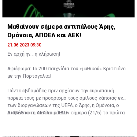
Μαθαίνουν σήμερα αντιπάλους Άρης,
Ομόνοια, ΑΠΟΕΛ και ΑΕΚ!
21.06.2023 09:30
Εν αρχή ην… η κλήρωση!
Αφιέρωμα: Τα 200 παιχνίδια του «μυθικού» Κριστιάνο
με την Πορτογαλία!
Πέντε εβδομάδες πριν αρχίσουν την ευρωπαϊκή
πορεία τους με προορισμό τους ομίλους κάποιας εκ
των διοργανώσεων της UEFA, ο Άρης, η Ομόνοια, ο
ΑΠΟΕΛ και η ΑΕΚ θα μάθουν σήμερα (21/6) τα πρώτα
Διαβάστε τη συνέχεια ΕΔΩ
τους εμπόδια.