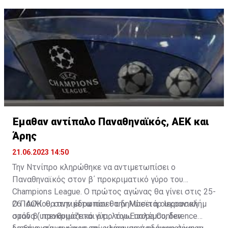
κλειδώσει τη συμμετοχή του τουλάχιστον στην κύρια
φάση του Κόνφερενς Λιγκ.
Έμαθαν αντίπαλο Παναθηναϊκός, ΑΕΚ και
Άρης
21.06.2023 14:50
Την Ντνίπρο κληρώθηκε να αντιμετωπίσει ο
Παναθηναϊκός στον β΄ προκριματικό γύρο του
Champions League. Ο πρώτος αγώνας θα γίνει στις 25-
26 Ιουλίου, στην έδρα που θα δηλώσει η ουκρανική
Ο ΠΑΟΚ θα αντιμετωπίσει την Μπεϊτάρ Ιερουσαλήμ
ομάδα (υπενθυμόζεται ότι, λόγω πολέμου, δεν
στον β΄ προκριματικό γύρο του Europa Conference