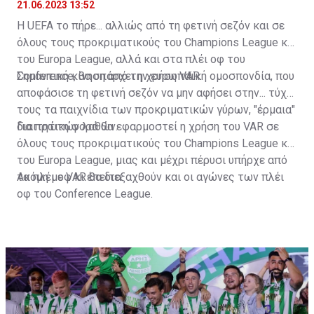
21.06.2023 13:52
Η UEFA το πήρε... αλλιώς από τη φετινή σεζόν και σε
όλους τους προκριματικούς του Champions League και
του Europa League, αλλά και στα πλέι οφ του
Conference, θα υπάρχει η χρήση VAR.
Σημαντική κίνηση από την ευρωπαϊκή ομοσπονδία, που
αποφάσισε τη φετινή σεζόν να μην αφήσει στην... τύχη
τους τα παιχνίδια των προκριματικών γύρων, "έρμαια"
διαιτητικών λαθών.
Για πρώτη φορά θα εφαρμοστεί η χρήση του VAR σε
όλους τους προκριματικούς του Champions League και
του Europa League, μιας και μέχρι πέρυσι υπήρχε από
τα πλέι οφ κι έπειτα.
Ακόμη με VAR θα διεξαχθούν και οι αγώνες των πλέι
οφ του Conference League.