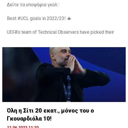
Δείτε τα υποψήφια γκολ:
Best
#UCL
goals in 2022/23! 🔥
UEFA's team of Technical Observers have picked their
top 10.
Now vote for your favourite! 👇
#UCLGOTT
|
@Heineken
— UEFA Champions League (@ChampionsLeague)
June
15, 2023
Όλη η Σίτι 20 εκατ., μόνος του ο
Γκουαρδιόλα 10!
12.06.2023 11:20