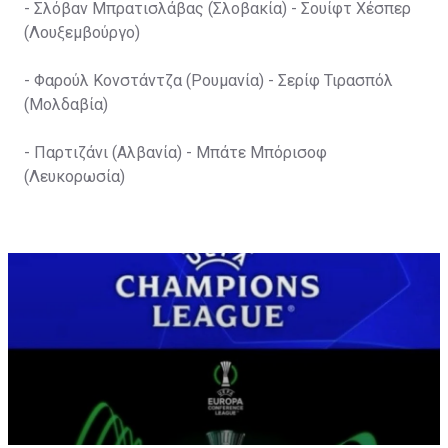
- Σλόβαν Μπρατισλάβας (Σλοβακία) - Σουίφτ Χέσπερ
(Λουξεμβούργο)
- Φαρούλ Κονστάντζα (Ρουμανία) - Σερίφ Τιρασπόλ
(Μολδαβία)
- Παρτιζάνι (Αλβανία) - Μπάτε Μπόρισοφ
(Λευκορωσία)