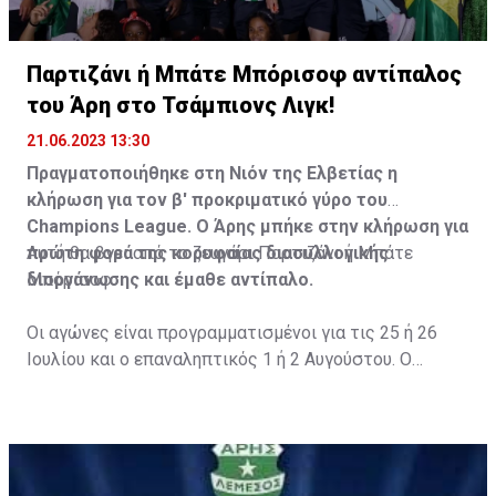
Παρτιζάνι ή Μπάτε Μπόρισοφ αντίπαλος
του Άρη στο Τσάμπιονς Λιγκ!
21.06.2023 13:30
Πραγματοποιήθηκε στη Νιόν της Ελβετίας η
κλήρωση για τον β' προκριματικό γύρο του
Champions League. Ο Άρης μπήκε στην κλήρωση για
πρώτη φορά της κορυφαίας διασυλλογικής
Αυτή θα βγει από το ζευγάρι Παρτιζάνι ή Μπάτε
διοργάνωσης και έμαθε αντίπαλο.
Μπόρισοφ.
Οι αγώνες είναι προγραμματισμένοι για τις 25 ή 26
Ιουλίου και ο επαναληπτικός 1 ή 2 Αυγούστου. Ο
πρώτος αγώνας θα γίνει στην Κύπρο.