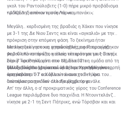
γκολ του Ραντούλοβιτς (1-0) πήρε μικρό προβάδισμα
πρόκρισης απέναντι στη Λάρνε.
•
ΑΠΟΕΛ: Για ποιον κρούει το «καμπανάκι»;
Μεγάλη... κερδισμένη της βραδιάς η Χάκεν που νίκησε
με 3-1 της Δε Νιου Σεντς και είναι «αγκαλιά» με την
πρόκριση στην επόμενη φάση. Το ξεκίνημα ήταν
εκπληκτικό για τους γηπεδούχους, αφού προηγήθηκαν
Με νίκη ξεκίνησε και η πρωταθλήτρια Ρουμανίας,
με 2-0 από το πρώτο κιόλας τέταρτο με τους Σαντίκ
Φαρούλ Κονστάντζα, η οποία επικράτησε με 1-0 της
στο 7' και Ριγκάαρντ στο 13'. Στο 32’ οι
Σέριφ Τιρασπόλ, κάτι που σημαίνει ότι η ομάδα από τη
φιλοξενούμενοι μείωσαν σε 2-1 με τον Μακμάνους,
Μολδαβίας θα χρειαστεί να κάνει τη μεγάλη ανατροπή
Τέλος, Σλόβαν Μπρατισλάβας και Χεσπεράνγκε
ωστόσο στο 37’ ο Χόβλαντ έκανε το 3-1, ένα
στη ρεβάνς.
έμειναν στο 1-1 και όλα είναι ανοιχτά ενόψει του
αποτέλεσμα που δεν άλλαξε μέχρι το φινάλε.
δεύτερου παιχνιδιού στο Λουξεμβούργο.
Απ' την άλλη, ο α' προκριματικός γύρος του Conference
League περιλάμβανε δυο παιχνίδια. Η Ντουντελάνζ
νίκησε με 2-1 τη Σεντ Πάτρικς, ενώ Τόρσβαν και και
Παϊντέ έμειναν στο 0-0.