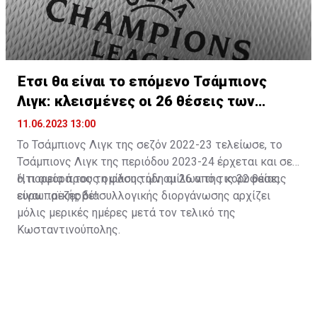
Έτσι θα είναι το επόμενο Τσάμπιονς
Λιγκ: κλεισμένες οι 26 θέσεις των
ομίλων
11.06.2023 13:00
Το Τσάμπιονς Λιγκ της σεζόν 2022-23 τελείωσε, το
Τσάμπιονς Λιγκ της περιόδου 2023-24 έρχεται και σε
ό,τι αφορά τους ομίλους ήδη οι 26 από τις 32 θέσεις
Η πορεία προς τη φάση των ομίλων της κορυφαίας
είναι… ρεζερβέ!
ευρωπαϊκής διασυλλογικής διοργάνωσης αρχίζει
μόλις μερικές ημέρες μετά τον τελικό της
Κωσταντινούπολης.