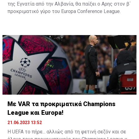
της Εγνατία από την Αλβανία, θα παίξει ο Αρης στον β΄
προκριματικό γύρο του Europa Conference League.
Σύμφωνα με το αποτέλεσμα της σημερινής κλήρωσης,
οι «κίτρινοι» θα δώσουν εκτός έδρας τον πρώτο
αγώνα τους, στις 27/7, και θα φιλοξενήσουν στο
«Κλεάνθης Βικελίδης» τη ρεβάνς, στις 3/8.
Με VAR τα προκριματικά Champions
League και Europa!
21.06.2023 13:52
Η UEFA το πήρε... αλλιώς από τη φετινή σεζόν και σε