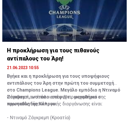
Η προκλήρωση για τους πιθανούς
αντίπαλους του Άρη!
21.06.2023 10:55
Βγήκε και η προκλήρωση για τους υποψήφιους
αντιπάλους του Άρη στην πρώτη του συμμετοχή
στο Champions League. Μεγάλο εμπόδιο η Ντιναμό
Ζάγκρεμπ, ωστόσο απέφυγε... μεγαθήρια ο
Οι πιθανοί αντίπαλοι στον β' προκριματικό της
πρωταθλητής Κύπρου.
κορυφαίας διασυλλογικής διοργάνωσης είναι:
- Ντιναμό Ζάγκρεμπ (Κροατία)