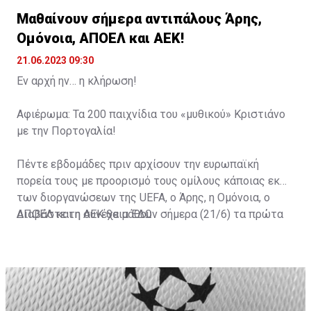
Μαθαίνουν σήμερα αντιπάλους Άρης,
Ομόνοια, ΑΠΟΕΛ και ΑΕΚ!
21.06.2023 09:30
Εν αρχή ην… η κλήρωση!
Αφιέρωμα: Τα 200 παιχνίδια του «μυθικού» Κριστιάνο
με την Πορτογαλία!
Πέντε εβδομάδες πριν αρχίσουν την ευρωπαϊκή
πορεία τους με προορισμό τους ομίλους κάποιας εκ
των διοργανώσεων της UEFA, ο Άρης, η Ομόνοια, ο
ΑΠΟΕΛ και η ΑΕΚ θα μάθουν σήμερα (21/6) τα πρώτα
Διαβάστε τη συνέχεια ΕΔΩ
τους εμπόδια.