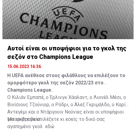
Αυτοί είναι οι υποψήφιοι για το γκολ της
σεζόν στο Champions League
15.06.2023 16:36
Η UEFA ανέθεσε στους φιλάθλους να επιλέξουν το
ομορφότερο γκολ της σεζόν 2022/23 στο
Champions League.
Ο Κιλιάν Εμπαπέ, ο Έρλινγκ Χάαλαντ, ο Λιονέλ Μέσι, ο
Βινίσιους Τζούνιορ, ο Ρόδρι, ο Άλεξ Γκριμάλδο, ο Καρίμ
Αντεγέμι και ο Ντάργουιν Νούνιες είναι οι υποψήφιοι
για το βραβείο.
Μπορείτε να επιλέξετε κι εσείς το δικό σας
αγαπημένο γκολ
εδώ