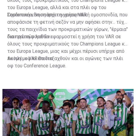
όλους τους προκριματικούς του Champions League και
του Europa League, αλλά και στα πλέι οφ του
Conference, θα υπάρχει η χρήση VAR.
Σημαντική κίνηση από την ευρωπαϊκή ομοσπονδία, που
αποφάσισε τη φετινή σεζόν να μην αφήσει στην... τύχη
τους τα παιχνίδια των προκριματικών γύρων, "έρμαια"
διαιτητικών λαθών.
Για πρώτη φορά θα εφαρμοστεί η χρήση του VAR σε
όλους τους προκριματικούς του Champions League και
του Europa League, μιας και μέχρι πέρυσι υπήρχε από
τα πλέι οφ κι έπειτα.
Ακόμη με VAR θα διεξαχθούν και οι αγώνες των πλέι
οφ του Conference League.