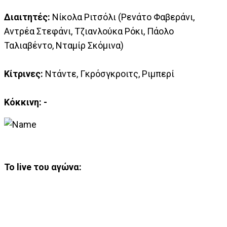
Διαιτητές:
Νίκολα Ριτσόλι (Ρενάτο Φαβεράνι,
Αντρέα Στεφάνι, Τζιανλούκα Ρόκι, Πάολο
Ταλιαβέντο, Νταμίρ Σκόμινα)
Κίτρινες:
Ντάντε, Γκρόσγκροιτς, Ριμπερί
Κόκκινη: -
Το live του αγώνα: