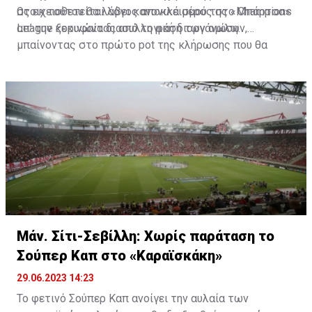
στοιχειοθετείται λόγος αποκλεισμού της «Μπάρτσα»
Ως εκ τούτου θα λάβει κανονικά μέρος στο Champions
απ’ την κορυφαία διασυλλογική διοργάνωση.
League ξεκινώντας από τη φάση των ομίλων,
μπαίνοντας στο πρώτο pot της κλήρωσης που θα
πραγματοποιηθεί στις 31 Αυγούστου.
Μάν. Σίτι-Σεβίλλη: Χωρίς παράταση το
Σούπερ Καπ στο «Καραϊσκάκη»
29.06.2023 14:23
Το φετινό Σούπερ Καπ ανοίγει την αυλαία των