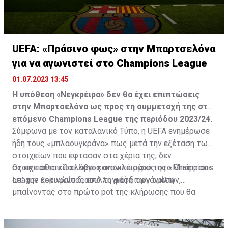
UEFA: «Πράσινο φως» στην Μπαρτσελόνα
για να αγωνιστεί στο Champions League
01.07.2023 13:45
Η υπόθεση «Νεγκρέιρα» δεν θα έχει επιπτώσεις
στην Μπαρτσελόνα ως προς τη συμμετοχή της στο
επόμενο Champions League της περιόδου 2023/24.
Σύμφωνα με τον καταλανικό Τύπο, η UEFA ενημέρωσε
ήδη τους «μπλαουγκράνα» πως μετά την εξέταση των
στοιχείων που έφτασαν στα χέρια της, δεν
στοιχειοθετείται λόγος αποκλεισμού της «Μπάρτσα»
Ως εκ τούτου θα λάβει κανονικά μέρος στο Champions
απ’ την κορυφαία διασυλλογική διοργάνωση.
League ξεκινώντας από τη φάση των ομίλων,
μπαίνοντας στο πρώτο pot της κλήρωσης που θα
πραγματοποιηθεί στις 31 Αυγούστου.