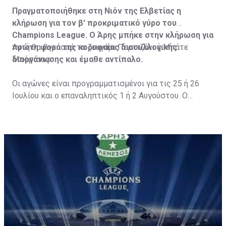
Πραγματοποιήθηκε στη Νιόν της Ελβετίας η
κλήρωση για τον β' προκριματικό γύρο του
Champions League. Ο Άρης μπήκε στην κλήρωση για
πρώτη φορά της κορυφαίας διασυλλογικής
Αυτή θα βγει από το ζευγάρι Παρτιζάνι ή Μπάτε
διοργάνωσης και έμαθε αντίπαλο.
Μπόρισοφ.
Οι αγώνες είναι προγραμματισμένοι για τις 25 ή 26
Ιουλίου και ο επαναληπτικός 1 ή 2 Αυγούστου. Ο
πρώτος αγώνας θα γίνει στην Κύπρο.