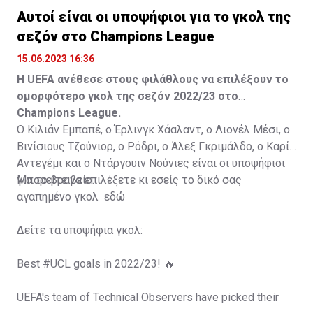
Αυτοί είναι οι υποψήφιοι για το γκολ της
σεζόν στο Champions League
15.06.2023 16:36
Η UEFA ανέθεσε στους φιλάθλους να επιλέξουν το
ομορφότερο γκολ της σεζόν 2022/23 στο
Champions League.
Ο Κιλιάν Εμπαπέ, ο Έρλινγκ Χάαλαντ, ο Λιονέλ Μέσι, ο
Βινίσιους Τζούνιορ, ο Ρόδρι, ο Άλεξ Γκριμάλδο, ο Καρίμ
Αντεγέμι και ο Ντάργουιν Νούνιες είναι οι υποψήφιοι
για το βραβείο.
Μπορείτε να επιλέξετε κι εσείς το δικό σας
αγαπημένο γκολ
εδώ
Δείτε τα υποψήφια γκολ:
Best
#UCL
goals in 2022/23! 🔥
UEFA's team of Technical Observers have picked their