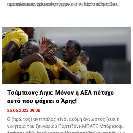
προηγούμενα χρόνια.
ισόπαλο στην κανονική διάρκεια οι δύο ομάδες θα
πρόσφατους τελικούς πήγαν στην παράταση και οι
οδηγηθούν κατευθείαν στη διαδικασία των πέναλτι.
τρεις εξ αυτών κρίθηκαν στη «ρώσικη ρουλέτα».
Τσάμπιονς Λιγκ: Μόνον η ΑΕΛ πέτυχε
αυτό που ψάχνει ο Άρης!
26.06.2023 09:00
Ο (πρώτος) αντίπαλος είναι ακόμη άγνωστος (σ.σ. η
νικήτρια του ζευγαριού Παρτιζάνι-ΜΠΑΤΕ Μπόρισοφ),