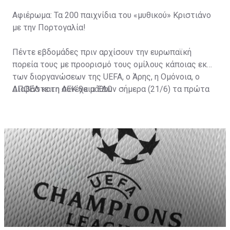
Αφιέρωμα: Τα 200 παιχνίδια του «μυθικού» Κριστιάνο
με την Πορτογαλία!
Πέντε εβδομάδες πριν αρχίσουν την ευρωπαϊκή
πορεία τους με προορισμό τους ομίλους κάποιας εκ
των διοργανώσεων της UEFA, ο Άρης, η Ομόνοια, ο
ΑΠΟΕΛ και η ΑΕΚ θα μάθουν σήμερα (21/6) τα πρώτα
Διαβάστε τη συνέχεια ΕΔΩ
τους εμπόδια.