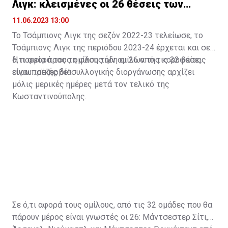
Λιγκ: κλεισμένες οι 26 θέσεις των
ομίλων
11.06.2023 13:00
Το Τσάμπιονς Λιγκ της σεζόν 2022-23 τελείωσε, το
Τσάμπιονς Λιγκ της περιόδου 2023-24 έρχεται και σε
ό,τι αφορά τους ομίλους ήδη οι 26 από τις 32 θέσεις
Η πορεία προς τη φάση των ομίλων της κορυφαίας
είναι… ρεζερβέ!
ευρωπαϊκής διασυλλογικής διοργάνωσης αρχίζει
μόλις μερικές ημέρες μετά τον τελικό της
Κωσταντινούπολης.
Σε ό,τι αφορά τους ομίλους, από τις 32 ομάδες που θα
πάρουν μέρος είναι γνωστές οι 26: Μάντσεστερ Σίτι,