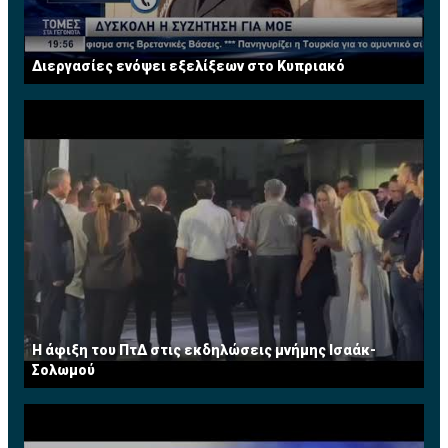
Διεργασίες ενόψει εξελίξεων στο Κυπριακό
Η άφιξη του ΠτΔ στις εκδηλώσεις μνήμης Ισαάκ-
Σολωμού