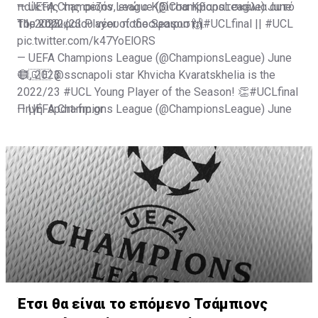
— UEFA Champions League (@ChampionsLeague)
παίκτης της σεζόν, ενώ ο Κβίτσα Κβαρατσκέλια αυτό
June
11, 2023
του κορυφαίου νέου ποδοσφαιριστή.
The 2022/23 Player of the Season 🙌
#UCLfinal
||
#UCL
pic.twitter.com/k47YoElORS
— UEFA Champions League (@ChampionsLeague)
June
11, 2023
🔵🇬🇪
@sscnapoli
star Khvicha Kvaratskhelia is the
2022/23
#UCL
Young Player of the Season! 👏
#UCLfinal
— UEFA Champions League (@ChampionsLeague)
Πηγή: sport-fm.gr
June
11, 2023
Έτσι θα είναι το επόμενο Τσάμπιονς