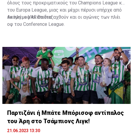
όλους τους προκριματικούς του Champions League και
του Europa League, μιας και μέχρι πέρυσι υπήρχε από
τα πλέι οφ κι έπειτα.
Ακόμη με VAR θα διεξαχθούν και οι αγώνες των πλέι
οφ του Conference League.
Παρτιζάνι ή Μπάτε Μπόρισοφ αντίπαλος
του Άρη στο Τσάμπιονς Λιγκ!
21.06.2023 13:30