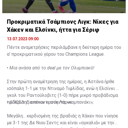
Προκριματικά Τσάμπιονς Λιγκ: Nίκες για
Χάκεν και Ελσίνκι, ήττα για Σέριφ
13.07.2023 09:00
Πέντε αναμετρήσεις περιλάμβανε η δεύτερη ημέρα του
α' προκριματικού γύρου του Champions League.
•
Μια ανάσα από το deal με τον Ολυμπιακό!
Στην πρώτη αναμέτρηση της ημέρας, η Αστάνα ήρθε
ισόπαλη 1-1 με την Ντιναμό Τιφλίδας, ενώ η Ελσίνκι με
γκολ του Ραντούλοβιτς (1-0) πήρε μικρό προβάδισμα
πρόκρισης απέναντι στη Λάρνε.
•
ΑΠΟΕΛ: Για ποιον κρούει το «καμπανάκι»;
Μεγάλη... κερδισμένη της βραδιάς η Χάκεν που νίκησε
με 3-1 της Δε Νιου Σεντς και είναι «αγκαλιά» με την