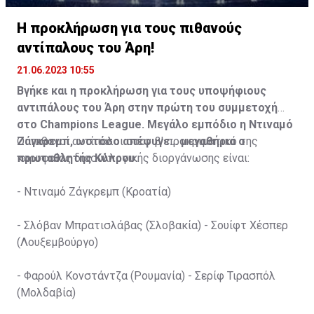
Η προκλήρωση για τους πιθανούς
αντίπαλους του Άρη!
21.06.2023 10:55
Βγήκε και η προκλήρωση για τους υποψήφιους
αντιπάλους του Άρη στην πρώτη του συμμετοχή
στο Champions League. Μεγάλο εμπόδιο η Ντιναμό
Ζάγκρεμπ, ωστόσο απέφυγε... μεγαθήρια ο
Οι πιθανοί αντίπαλοι στον β' προκριματικό της
πρωταθλητής Κύπρου.
κορυφαίας διασυλλογικής διοργάνωσης είναι:
- Ντιναμό Ζάγκρεμπ (Κροατία)
- Σλόβαν Μπρατισλάβας (Σλοβακία) - Σουίφτ Χέσπερ
(Λουξεμβούργο)
- Φαρούλ Κονστάντζα (Ρουμανία) - Σερίφ Τιρασπόλ
(Μολδαβία)