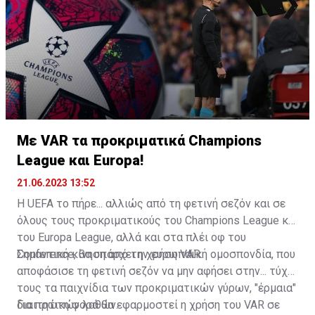
Με VAR τα προκριματικά Champions
League και Europa!
21.06.2023 13:52
Η UEFA το πήρε... αλλιώς από τη φετινή σεζόν και σε
όλους τους προκριματικούς του Champions League και
του Europa League, αλλά και στα πλέι οφ του
Conference, θα υπάρχει η χρήση VAR.
Σημαντική κίνηση από την ευρωπαϊκή ομοσπονδία, που
αποφάσισε τη φετινή σεζόν να μην αφήσει στην... τύχη
τους τα παιχνίδια των προκριματικών γύρων, "έρμαια"
διαιτητικών λαθών.
Για πρώτη φορά θα εφαρμοστεί η χρήση του VAR σε