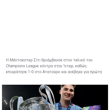
Η Μάντσεστερ Σίτι θριάμβευσε στον τελικό του
Champions League κόντρα στην Ίντερ, καθώς
επικράτησε 1-0 στο Ατατούρκ και ανέβηκε για πρώτη
φορά στην κορυφή της Ευρώπης.
Οι "πόλιτες" πρόσθεσαν στην τροπαιοθήκη τους την
κούπα με "τα μεγάλα αυτιά", η οποία έλειπε και την
οποία ήθελε να κατακτήσει όσο τίποτα ο Πεπ
Γκουαρδιόλα.