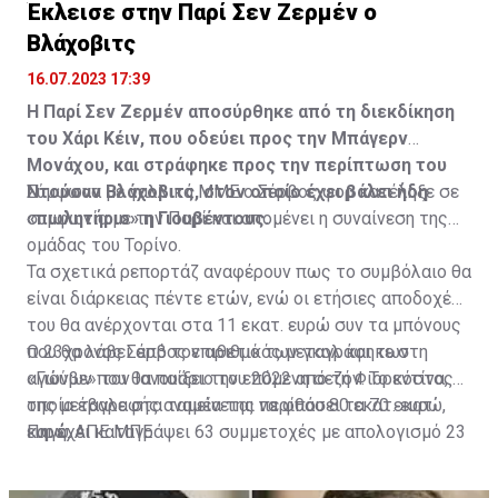
Έκλεισε στην Παρί Σεν Ζερμέν ο
Η δημοσίευση κοινοποιήθηκε από το χρήστη サンフレッチェ広島 (@
Βλάχοβιτς
16.07.2023 17:39
Η Παρί Σεν Ζερμέν αποσύρθηκε από τη διεκδίκηση
του Χάρι Κέιν, που οδεύει προς την Μπάγερν
Μονάχου, και στράφηκε προς την περίπτωση του
Ντούσαν Βλάχοβιτς, στον οποίο έχει βάλει ήδη
Σύμφωνα με γαλλικά ΜΜΕ ο Σέρβος φορ κατέληξε σε
«πωλητήριο» η Γιουβέντους.
συμφωνία με την Παρί και απομένει η συναίνεση της
ομάδας του Τορίνο.
Τα σχετικά ρεπορτάζ αναφέρουν πως το συμβόλαιο θα
είναι διάρκειας πέντε ετών, ενώ οι ετήσιες αποδοχές
του θα ανέρχονται στα 11 εκατ. ευρώ συν τα μπόνους
που θα λάβει από τον αριθμό των γκολ και των
Ο 23χρονος Σέρβος επιθετικός μεταγράφηκε στη
αγώνων που θα παίξει την επόμενη σεζόν. Το κόστος
«Γιούβε» τον Ιανουάριο του 2022 από τη Φιορεντίνα, η
της μεταγραφής αναμένεται να φθάσει τα 70 εκατ.
οποία έβαλε στα ταμεία της περίπου 80 εκατ. ευρώ,
ευρώ.
και έχει καταγράψει 63 συμμετοχές με απολογισμό 23
Πηγή: ΑΠΕ ΜΠΕ
γκολ και έξι ασίστ.