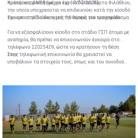
πρέπει απαραιτήτως να έχει εκδώσει Κάρτα Φιλάθλου,
Κρατήσεις ΑΜΕΑ (μέχρι τις 17/07/2023)
την οποία υποχρεούται να επιδεικνύει κατά την είσοδό
του στο στάδιο και κατά την αγορά του εισιτηρίου.
Έχουμε στην διάθεση μας 14 θέσεις για τροχοκάθισμα.
Για να εξασφαλίσουν είσοδο στο στάδιο ΓΣΠ άτομα με
αναπηρία, θα πρέπει να επικοινωνούν έγκαιρα στο
τηλέφωνο 22025429, ώστε να κρατήσουν τη θέση
τους.
Στην τηλεφωνική επικοινωνία θα χρειαστεί να
υποβάλουν τα στοιχεία τους, όπως και του συνοδού
τους. Τα στοιχεία που χρειάζονται είναι:
ονοματεπώνυμο, αριθμός πινακίδας αυτοκινήτου,
κάρτα ΑμεΑ και αριθμός κάρτας φιλάθλου του
συνοδού.»