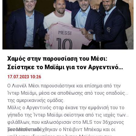
Χαμός στην παρουσίαση του Μέσι:
Σείστηκε το Μαϊάμι για τον Αργεντινό
σταρ
17.07.2023 10:26
Ο Λιονέλ Μέσι παρουσιάστηκε και επίσημα από την
Ίντερ Μαϊάμι, μέσα σε αποθέωσης από τους οπαδούς
της αμερικανικής ομάδας.
Μόλις ο Αργεντινός σταρ έκανε την εμφάνισή του το
γήπεδο της Ίντερ Μαϊάμι σείστηκε από τις ιαχές των
φιλάθλων, που καλωσόρισαν στο MLS τον 36χρονος
μεσοεπιθετικό.
Τον Μέσι υποδέχθηκαν ο Ντέιβιντ Μπέκαμ και οι