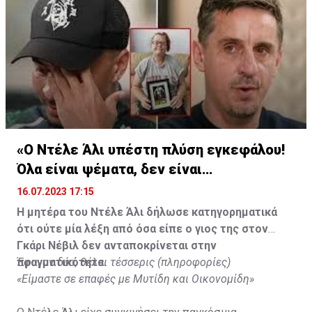
«Ο Ντέλε Άλι υπέστη πλύση εγκεφάλου!
Όλα είναι ψέματα, δεν είναι
υιοθετημένος»
16.07.2023 17:15
Η μητέρα του Ντέλε Άλι δήλωσε κατηγορηματικά
ότι ούτε μία λέξη από όσα είπε ο γιος της στον
Γκάρι Νέβιλ δεν ανταποκρίνεται στην
πραγματικότητα.
Έφυγαν δύο, θέλει τέσσερις (πληροφορίες)
«Είμαστε σε επαφές με Μυτίδη και Οικονομίδη»