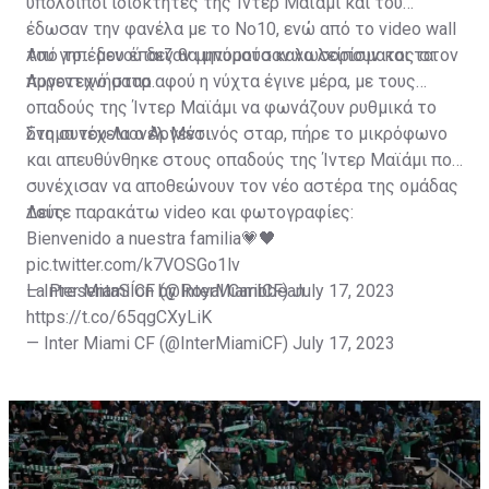
υπόλοιποι ιδιοκτήτες της Ίντερ Μαϊάμι και του
έδωσαν την φανέλα με το Νο10, ενώ από το video wall
του γηπέδου έπαιζαν μηνύματα καλωσορίσματος στον
Από το... μενού δεν θα μπορούσαν να λείπουν και τα
Αργεντινό σταρ.
πυροτεχνήματα αφού η νύχτα έγινε μέρα, με τους
οπαδούς της Ίντερ Μαϊάμι να φωνάζουν ρυθμικά το
όνομα του Λιονέλ Μέσι.
Στη συνέχεια ο Αργεντινός σταρ, πήρε το μικρόφωνο
και απευθύνθηκε στους οπαδούς της Ίντερ Μαϊάμι που
συνέχισαν να αποθεώνουν τον νέο αστέρα της ομάδας
τους.
Δείτε παρακάτω video και φωτογραφίες:
Bienvenido a nuestra familia💗🖤
pic.twitter.com/k7VOSGo1lv
— Inter Miami CF (@InterMiamiCF)
La PresentaSÍon by Royal Caribbean
July 17, 2023
https://t.co/65qgCXyLiK
— Inter Miami CF (@InterMiamiCF)
July 17, 2023