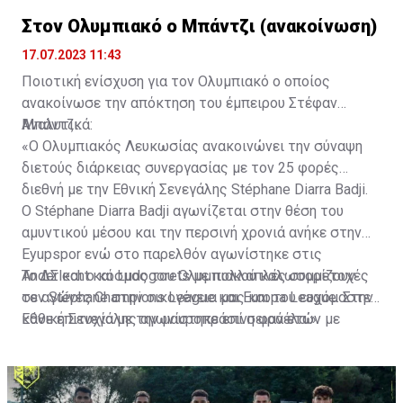
Στον Ολυμπιακό ο Μπάντζι (ανακοίνωση)
17.07.2023 11:43
Ποιοτική ενίσχυση για τον Ολυμπιακό ο οποίος
ανακοίνωσε την απόκτηση του έμπειρου Στέφαν
Μπάντζι.
Αναλυτικά:
«Ο Ολυμπιακός Λευκωσίας ανακοινώνει την σύναψη
διετούς διάρκειας συνεργασίας με τον 25 φορές
διεθνή με την Εθνική Σενεγάλης Stéphane Diarra Badji.
Ο Stéphane Diarra Badji αγωνίζεται στην θέση του
αμυντικού μέσου και την περσινή χρονιά ανήκε στην
Eyupspor ενώ στο παρελθόν αγωνίστηκε στις
Anderlecht και Ludogorets με πολλαπλές συμμετοχές
Το ΔΣ και ο κόσμος του Ολυμπιακού καλωσορίζουν
σε αγώνες Champions League και Europa League. Στην
τον Stéphane στην οικογένεια μας και του ευχόμαστε
Εθνική Σενεγάλης αγωνίστηκε επί σειρά ετών με
κάθε επιτυχία με την μαυροπράσινη φανέλα.»
συμπαίκτες όπως οι: Sadio Mane, Idrissa Gueye,
Cheikhou Kouyate, Papiss Cisse. Χαρακτηρίζεται από
εξαιρετικά αθλητικά προσόντα, τάκλιν ακριβείας και