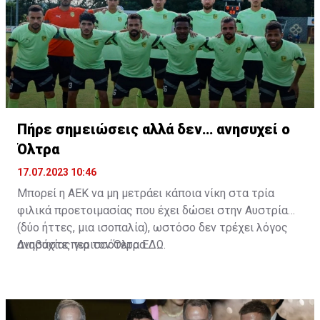
άριστη τοποθέτηση σε όλο τον χώρο του κέντρου.
Πήρε σημειώσεις αλλά δεν… ανησυχεί ο
Όλτρα
17.07.2023 10:46
Μπορεί η ΑΕΚ να μη μετράει κάποια νίκη στα τρία
φιλικά προετοιμασίας που έχει δώσει στην Αυστρία
(δύο ήττες, μια ισοπαλία), ωστόσο δεν τρέχει λόγος
ανησυχίας για τον Όλτρα.
Διαβάστε περισσότερα
ΕΔΩ
.