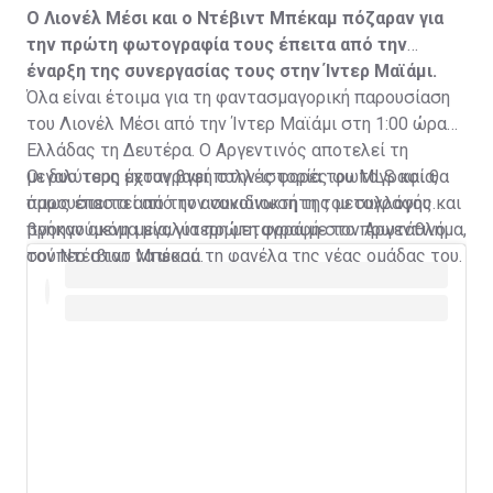
Ο Λιονέλ Μέσι και ο Ντέβιντ Μπέκαμ πόζαραν για
την πρώτη φωτογραφία τους έπειτα από την
έναρξη της συνεργασίας τους στην Ίντερ Μαϊάμι.
Όλα είναι έτοιμα για τη φαντασμαγορική παρουσίαση
του Λιονέλ Μέσι από την Ίντερ Μαϊάμι στη 1:00 ώρα
Ελλάδας τη Δευτέρα. Ο Αργεντινός αποτελεί τη
μεγαλύτερη μεταγραφή στην ιστορία του MLS και θα
Οι δυο τους έχουν βγει πολλές φορές φωτογραφία,
παρουσιαστεί από τον συνιδιοκτήτη του συλλόγου και
όμως έπειτα από την ανακοίνωση της μεταγραφής
προηγούμενη μεγαλύτερη μεταγραφή στο πρωτάθλημα,
βγήκαν ακόμα μία, για πρώτη φορά με τον Αργεντινό
τον Ντέιβιντ Μπέκαμ.
σούπερ σταρ να φορά τη φανέλα της νέας ομάδας του.