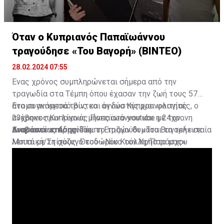
Όταν ο Κυπριανός Παπαϊωάννου
τραγούδησε «Του Βαγορή» (ΒΙΝΤΕΟ)
28.02.2024 07:55
Ένας χρόνος συμπληρώνεται σήμερα από την
τραγωδία στα Τέμπη όπου έχασαν την ζωή τους 57
άτομα ανάμεσά τους και οι δύο Κύπριοι φοιτητές, ο
Ένα συγκινητικό βίντεο άγνωστης χρονολογίας
23χρονος Κυπριανός Παπαϊωάννου και η 24χρονη
ανέβηκε πριν λίγους μήνες στο youtube με τον
Αναστασίας Αδαμίδου.
Κυπριανό να ερμηνεύει το τραγούδι «Του Βαγορή» σε
Διαβάστε επίσης:
Τέμπη:Επιζών θυμάται τα τελευταία
Μουσική/Στίχους Θεοδώρου Κούλλη/Παράσχου
λεπτά με τη σύζυγό του-«Νίκο τον Χρήστο μας»
Ανδρέα.