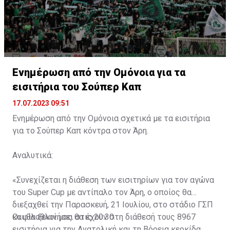
Ενημέρωση από την Ομόνοια για τα
εισιτήρια του Σούπερ Καπ
17.07.2023 09:51
Ενημέρωση από την Ομόνοια σχετικά με τα εισιτήρια
για το Σούπερ Καπ κόντρα στον Άρη.
Αναλυτικά:
«Συνεχίζεται η διάθεση των εισιτηρίων για τον αγώνα
του Super Cup με αντίπαλο τον Άρη, ο οποίος θα
διεξαχθεί την Παρασκευή, 21 Ιουλίου, στο στάδιο ΓΣΠ
και θα ξεκινήσει στις 20:30.
Οι φίλαθλοί μας θα έχουν στη διάθεσή τους 8967
εισιτήρια για την Ανατολική και τη Βόρεια κερκίδα.