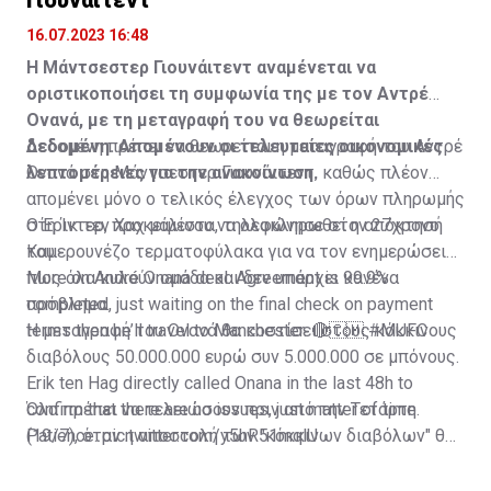
16.07.2023 16:48
Η Μάντσεστερ Γιουνάιτεντ αναμένεται να
οριστικοποιήσει τη συμφωνία της με τον Αντρέ
Ονανά, με τη μεταγραφή του να θεωρείται
δεδομένη. Απομένουν οι τελευταίες οικονομικές
Δεδομένη πρέπει να θεωρείται η μεταγραφή του Αντρέ
λεπτομέρειες για την ανακοίνωση.
Ονανά στη Μάντσεστερ Γιουνάιτεντ, καθώς πλέον
απομένει μόνο ο τελικός έλεγχος των όρων πληρωμής
στη Ίντερ, προκειμένου να ολοκληρωθεί η απόκτησή
Ο Έρικ τεν Χαχ μάλιστα, τηλεφώνησε στον 27χρονο
του.
Καμερουνέζο τερματοφύλακα για να τον ενημερώσει
πως όλα κυλούν ομάδα και δεν υπάρχει κανένα
More on André Onana deal. Agreement is 99.9%
πρόβλημα.
completed, just waiting on the final check on payment
terms then he’ll travel to Manchester. 🔴🇨🇲
Η μεταγραφή του Ονανά θα κοστίσει στους κόκκινους
#MUFC
διαβόλους 50.000.000 ευρώ συν 5.000.000 σε μπόνους.
Erik ten Hag directly called Onana in the last 48h to
confirm that there are no issues, just matter of time.
Όλα πρέπει να τελειώσουν πριν από την Τετάρτη
Patience.
(19/7), όταν η αποστολή των "κόκκινων διαβόλων" θα
pic.twitter.com/y5hR51mqlU
— Fabrizio Romano (@FabrizioRomano)
αναχωρήσει για περιοδεία στις ΗΠΑ.
July 16, 2023