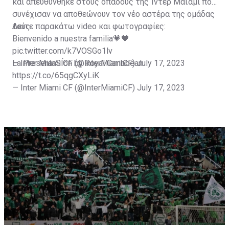
και απευθύνθηκε στους οπαδούς της Ίντερ Μαϊάμι που
συνέχισαν να αποθεώνουν τον νέο αστέρα της ομάδας
τους.
Δείτε παρακάτω video και φωτογραφίες:
Bienvenido a nuestra familia💗🖤
pic.twitter.com/k7VOSGo1lv
— Inter Miami CF (@InterMiamiCF)
La PresentaSÍon by Royal Caribbean
July 17, 2023
https://t.co/65qgCXyLiK
— Inter Miami CF (@InterMiamiCF)
July 17, 2023