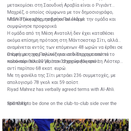
μετακομίσει στη Σαουδική Αραβία είναι ο Ριγιάντ
Μαχρέζ, ο οποίος σύμφωνα με τον δημοσιογράφο,
Μπεν Τζέικομπς, τα βρήκε σε όλα με την ομάδα και
•
ΑΕΛίστικη εξόρμηση στο Πελένδρι!
συμφώνησε προφορικά.
Η ομάδα από τη Μέση Ανατολή δεν έχει καταθέσει
ακόμα επίσημη πρόταση στη Μάντσεστερ Σίτι, αλλά
αναμένεται εντός των επόμενων 48 ωρών να έρθει σε
επαφή με τους Πολίτες για να διαπραγματευτεί το
Ο έμπειρος χαφ αγωνίζεται στο Έτιχαντ από το
ποσό που θέλουν για τον 32χρονο Αλγερινό.
καλοκαίρι του 2018, όταν αποχώρησε από τη Λέστερ
αντί περίπου 68 εκατ. ευρώ.
Με τη φανέλα της Σίτι μετράει 236 συμμετοχές, με
απολογισμό 78 γκολ και 59 ασίστ.
Riyad Mahrez has verbally agreed terms with Al-Ahli.
Still work to be done on the club-to-club side over the
sport24.gr
next 24-48 hours.
Not a done deal yet, but Mahrez is keen on the move and