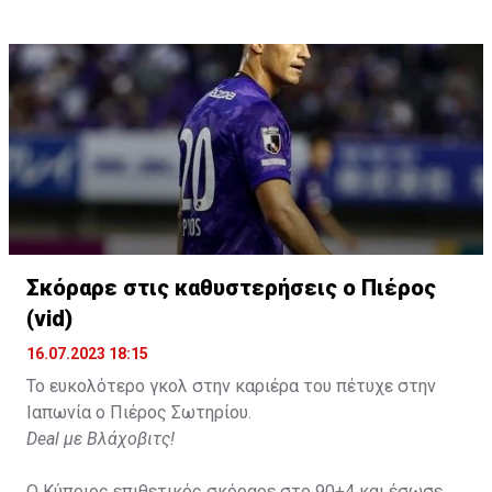
Σκόραρε στις καθυστερήσεις ο Πιέρος
Η δημοσίευση κοινοποιήθηκε από το χρήστη David Beckham (
(vid)
16.07.2023 18:15
Το ευκολότερο γκολ στην καριέρα του πέτυχε στην
Ιαπωνία ο Πιέρος Σωτηρίου.
Deal με Βλάχοβιτς!
Ο Κύπριος επιθετικός σκόραρε στο 90+4 και έσωσε