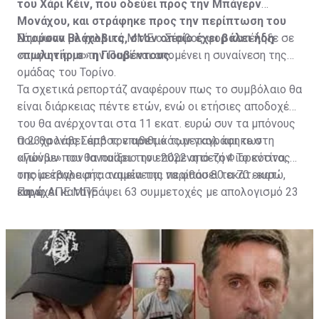
του Χάρι Κέιν, που οδεύει προς την Μπάγερν
Μονάχου, και στράφηκε προς την περίπτωση του
Ντούσαν Βλάχοβιτς, στον οποίο έχει βάλει ήδη
Σύμφωνα με γαλλικά ΜΜΕ ο Σέρβος φορ κατέληξε σε
«πωλητήριο» η Γιουβέντους.
συμφωνία με την Παρί και απομένει η συναίνεση της
ομάδας του Τορίνο.
Τα σχετικά ρεπορτάζ αναφέρουν πως το συμβόλαιο θα
είναι διάρκειας πέντε ετών, ενώ οι ετήσιες αποδοχές
του θα ανέρχονται στα 11 εκατ. ευρώ συν τα μπόνους
που θα λάβει από τον αριθμό των γκολ και των
Ο 23χρονος Σέρβος επιθετικός μεταγράφηκε στη
αγώνων που θα παίξει την επόμενη σεζόν. Το κόστος
«Γιούβε» τον Ιανουάριο του 2022 από τη Φιορεντίνα, η
της μεταγραφής αναμένεται να φθάσει τα 70 εκατ.
οποία έβαλε στα ταμεία της περίπου 80 εκατ. ευρώ,
ευρώ.
και έχει καταγράψει 63 συμμετοχές με απολογισμό 23
Πηγή: ΑΠΕ ΜΠΕ
γκολ και έξι ασίστ.