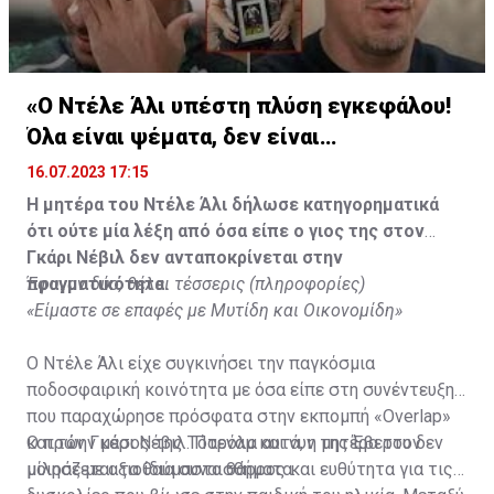
«Ο Ντέλε Άλι υπέστη πλύση εγκεφάλου!
Όλα είναι ψέματα, δεν είναι
υιοθετημένος»
16.07.2023 17:15
Η μητέρα του Ντέλε Άλι δήλωσε κατηγορηματικά
ότι ούτε μία λέξη από όσα είπε ο γιος της στον
Γκάρι Νέβιλ δεν ανταποκρίνεται στην
πραγματικότητα.
Έφυγαν δύο, θέλει τέσσερις (πληροφορίες)
«Είμαστε σε επαφές με Μυτίδη και Οικονομίδη»
Ο Ντέλε Άλι είχε συγκινήσει την παγκόσμια
ποδοσφαιρική κοινότητα με όσα είπε στη συνέντευξη
που παραχώρησε πρόσφατα στην εκπομπή «Overlap»
και τον Γκάρι Νέβιλ. Παρόλα αυτά, η μητέρα του δεν
Ο πρώην μέσος της Τότεναμ και νυν της Έβερτον
μοιράζεται τα ίδια συναισθήματα.
μίλησε με αξιοθαύμαστο θάρρος και ευθύτητα για τις