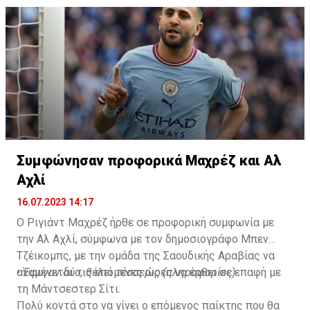
Συμφώνησαν προφορικά Μαχρέζ και Αλ
Αχλί
16.07.2023 14:17
Ο Ριγιάντ Μαχρέζ ήρθε σε προφορική συμφωνία με
την Αλ Αχλί, σύμφωνα με τον δημοσιογράφο Μπεν
Τζέικομπς, με την ομάδα της Σαουδικής Αραβίας να
αναμένεται τις επόμενες ώρες να έρθει σε επαφή με
•
Έφυγαν δύο, θέλει τέσσερις (πληροφορίες)
τη Μάντσεστερ Σίτι.
Πολύ κοντά στο να γίνει ο επόμενος παίκτης που θα