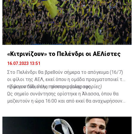
Al-Ahli hope to move fast.🇸🇦
pic.twitter.com/Z0SmniQXIP
— Ben Jacobs (@JacobsBen)
July 15, 2023
«Κιτρινίζουν» το Πελένδρι οι ΑΕΛίστες
16.07.2023 13:51
Στο Πελένδρι θα βρεθούν σήμερα το απόγευμα (16/7)
οι φίλοι της ΑΕΛ, εκεί όπου η ομάδα πραγματοποιεί το
πρώτο στάδιο της προετοιμασίας της.
•
Έφυγαν δύο, θέλει τέσσερις (πληροφορίες)
Ως σημείο συνάντησης ορίστηκε η Άλασσα, όπου θα
μαζευτούν η ώρα 16:00 και από εκεί θα αναχωρήσουν
με προορισμό το κοινοτικό γήπεδο Πελενδρίου, για να
δώοσυν το παρών τους στην απογευματινή προπόνηση
της ομάδας.