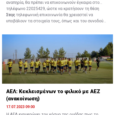
αναπηρία, θα πρέπει να επικοινωνούν έγκαιρα στο
τηλέφωνο 22025429, ώστε να κρατήσουν τη θέση
τους.
Στην τηλεφωνική επικοινωνία θα χρειαστεί να
υποβάλουν τα στοιχεία τους, όπως και του συνοδού
τους. Τα στοιχεία που χρειάζονται είναι:
ονοματεπώνυμο, αριθμός πινακίδας αυτοκινήτου,
κάρτα ΑμεΑ και αριθμός κάρτας φιλάθλου του
συνοδού.»
ΑΕΛ: Κεκλεισμένων το φιλικό με ΑΕΖ
(ανακοίνωση)
17.07.2023 09:00
Η ΑΕΛ ενημερώνει τον κόσμο της ομάδας πως το