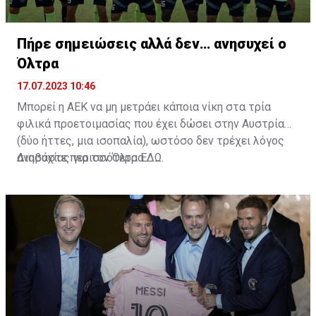
Πήρε σημειώσεις αλλά δεν… ανησυχεί ο
Όλτρα
17.07.2023 10:46
Μπορεί η ΑΕΚ να μη μετράει κάποια νίκη στα τρία
φιλικά προετοιμασίας που έχει δώσει στην Αυστρία
(δύο ήττες, μια ισοπαλία), ωστόσο δεν τρέχει λόγος
ανησυχίας για τον Όλτρα.
Διαβάστε περισσότερα
ΕΔΩ
.