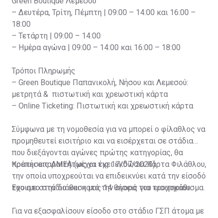
Green Boutique Λεμεσού
– Δευτέρα, Τρίτη, Πέμπτη | 09:00 – 14:00 και 16:00 –
18:00
– Τετάρτη | 09:00 – 14:00
– Ημέρα αγώνα | 09:00 – 14:00 και 16:00 – 18:00
Τρόποι Πληρωμής
– Green Boutique Παπανικολή, Νήσου και Λεμεσού:
μετρητά & πιστωτική και χρεωστική κάρτα
– Online Ticketing: Πιστωτική και χρεωστική κάρτα
Σύμφωνα με τη νομοθεσία για να μπορεί ο φίλαθλος να
προμηθευτεί εισιτήριο και να εισέρχεται σε στάδια
που διεξάγονται αγώνες πρώτης κατηγορίας, θα
πρέπει απαραιτήτως να έχει εκδώσει Κάρτα Φιλάθλου,
Κρατήσεις ΑΜΕΑ (μέχρι τις 17/07/2023)
την οποία υποχρεούται να επιδεικνύει κατά την είσοδό
του στο στάδιο και κατά την αγορά του εισιτηρίου.
Έχουμε στην διάθεση μας 14 θέσεις για τροχοκάθισμα.
Για να εξασφαλίσουν είσοδο στο στάδιο ΓΣΠ άτομα με