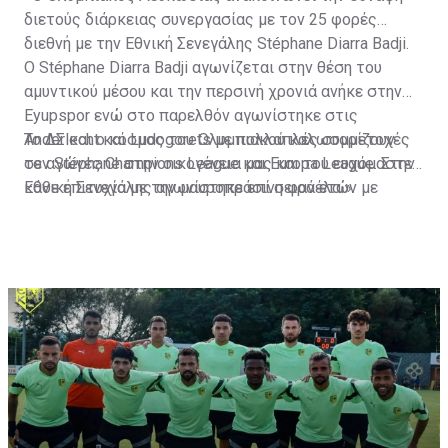
διετούς διάρκειας συνεργασίας με τον 25 φορές
διεθνή με την Εθνική Σενεγάλης Stéphane Diarra Badji.
Ο Stéphane Diarra Badji αγωνίζεται στην θέση του
αμυντικού μέσου και την περσινή χρονιά ανήκε στην
Eyupspor ενώ στο παρελθόν αγωνίστηκε στις
Anderlecht και Ludogorets με πολλαπλές συμμετοχές
Το ΔΣ και ο κόσμος του Ολυμπιακού καλωσορίζουν
σε αγώνες Champions League και Europa League. Στην
τον Stéphane στην οικογένεια μας και του ευχόμαστε
Εθνική Σενεγάλης αγωνίστηκε επί σειρά ετών με
κάθε επιτυχία με την μαυροπράσινη φανέλα.»
συμπαίκτες όπως οι: Sadio Mane, Idrissa Gueye,
Cheikhou Kouyate, Papiss Cisse. Χαρακτηρίζεται από
εξαιρετικά αθλητικά προσόντα, τάκλιν ακριβείας και
άριστη τοποθέτηση σε όλο τον χώρο του κέντρου.