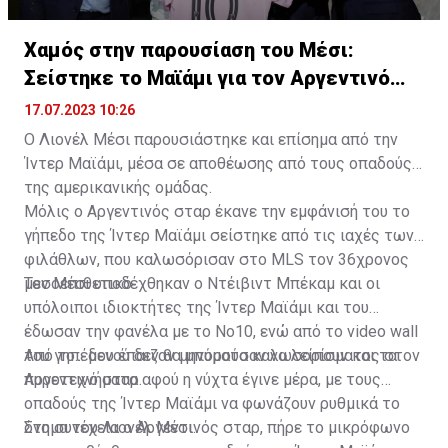
Χαμός στην παρουσίαση του Μέσι:
Σείστηκε το Μαϊάμι για τον Αργεντινό
σταρ
17.07.2023 10:26
Ο Λιονέλ Μέσι παρουσιάστηκε και επίσημα από την
Ίντερ Μαϊάμι, μέσα σε αποθέωσης από τους οπαδούς
της αμερικανικής ομάδας.
Μόλις ο Αργεντινός σταρ έκανε την εμφάνισή του το
γήπεδο της Ίντερ Μαϊάμι σείστηκε από τις ιαχές των
φιλάθλων, που καλωσόρισαν στο MLS τον 36χρονος
μεσοεπιθετικό.
Τον Μέσι υποδέχθηκαν ο Ντέιβιντ Μπέκαμ και οι
υπόλοιποι ιδιοκτήτες της Ίντερ Μαϊάμι και του
έδωσαν την φανέλα με το Νο10, ενώ από το video wall
του γηπέδου έπαιζαν μηνύματα καλωσορίσματος στον
Από το... μενού δεν θα μπορούσαν να λείπουν και τα
Αργεντινό σταρ.
πυροτεχνήματα αφού η νύχτα έγινε μέρα, με τους
οπαδούς της Ίντερ Μαϊάμι να φωνάζουν ρυθμικά το
όνομα του Λιονέλ Μέσι.
Στη συνέχεια ο Αργεντινός σταρ, πήρε το μικρόφωνο