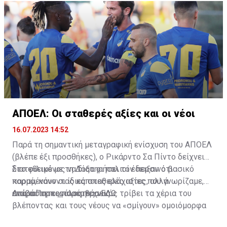
ΑΠΟΕΛ: Οι σταθερές αξίες και οι νέοι
16.07.2023 14:52
Παρά τη σημαντική μεταγραφική ενίσχυση του ΑΠΟΕΛ
(βλέπε έξι προσθήκες), ο Ρικάρντο Σα Πίντο δείχνει
διατεθειμένος να διατηρήσει τον περσινό βασικό
Στο φιλικό με τη Δόξα οι παλιοί έδειξαν ότι
κορμό, κάνοντας κάποιες ελάχιστες, αλλά
παραμένουν οι ίδιες σταθερές αξίες που γνωρίζαμε,
απαραίτητες παρεμβάσεις.
ενώ ο Πορτογάλος τεχνικός τρίβει τα χέρια του
Διαβάστε περισσότερα
ΕΔΩ
.
βλέποντας και τους νέους να «σμίγουν» ομοιόμορφα
στο γήπεδο με το περσινό ρόστερ.