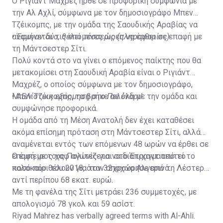
Ο Ριγιάντ Μαχρέζ ήρθε σε προφορική συμφωνία με
την Αλ Αχλί, σύμφωνα με τον δημοσιογράφο Μπεν
Τζέικομπς, με την ομάδα της Σαουδικής Αραβίας να
αναμένεται τις επόμενες ώρες να έρθει σε επαφή με
•
Έφυγαν δύο, θέλει τέσσερις (πληροφορίες)
τη Μάντσεστερ Σίτι.
Πολύ κοντά στο να γίνει ο επόμενος παίκτης που θα
μετακομίσει στη Σαουδική Αραβία είναι ο Ριγιάντ
Μαχρέζ, ο οποίος σύμφωνα με τον δημοσιογράφο,
Μπεν Τζέικομπς, τα βρήκε σε όλα με την ομάδα και
•
ΑΕΛίστικη εξόρμηση στο Πελένδρι!
συμφώνησε προφορικά.
Η ομάδα από τη Μέση Ανατολή δεν έχει καταθέσει
ακόμα επίσημη πρόταση στη Μάντσεστερ Σίτι, αλλά
αναμένεται εντός των επόμενων 48 ωρών να έρθει σε
επαφή με τους Πολίτες για να διαπραγματευτεί το
Ο έμπειρος χαφ αγωνίζεται στο Έτιχαντ από το
ποσό που θέλουν για τον 32χρονο Αλγερινό.
καλοκαίρι του 2018, όταν αποχώρησε από τη Λέστερ
αντί περίπου 68 εκατ. ευρώ.
Με τη φανέλα της Σίτι μετράει 236 συμμετοχές, με
απολογισμό 78 γκολ και 59 ασίστ.
Riyad Mahrez has verbally agreed terms with Al-Ahli.