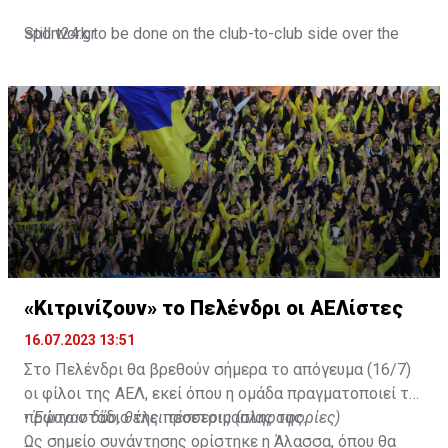
Still work to be done on the club-to-club side over the
sport24.gr
next 24-48 hours.
Not a done deal yet, but Mahrez is keen on the move and
Al-Ahli hope to move fast.🇸🇦
pic.twitter.com/Z0SmniQXIP
— Ben Jacobs (@JacobsBen)
July 15, 2023
«Κιτρινίζουν» το Πελένδρι οι ΑΕΛίστες
16.07.2023 13:51
Στο Πελένδρι θα βρεθούν σήμερα το απόγευμα (16/7)
οι φίλοι της ΑΕΛ, εκεί όπου η ομάδα πραγματοποιεί το
πρώτο στάδιο της προετοιμασίας της.
•
Έφυγαν δύο, θέλει τέσσερις (πληροφορίες)
Ως σημείο συνάντησης ορίστηκε η Άλασσα, όπου θα