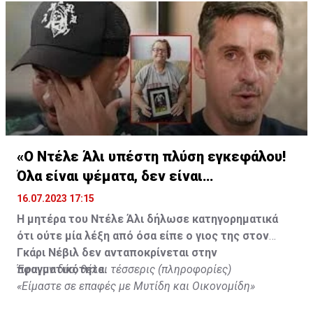
«Ο Ντέλε Άλι υπέστη πλύση εγκεφάλου!
Όλα είναι ψέματα, δεν είναι
υιοθετημένος»
16.07.2023 17:15
Η μητέρα του Ντέλε Άλι δήλωσε κατηγορηματικά
ότι ούτε μία λέξη από όσα είπε ο γιος της στον
Γκάρι Νέβιλ δεν ανταποκρίνεται στην
πραγματικότητα.
Έφυγαν δύο, θέλει τέσσερις (πληροφορίες)
«Είμαστε σε επαφές με Μυτίδη και Οικονομίδη»