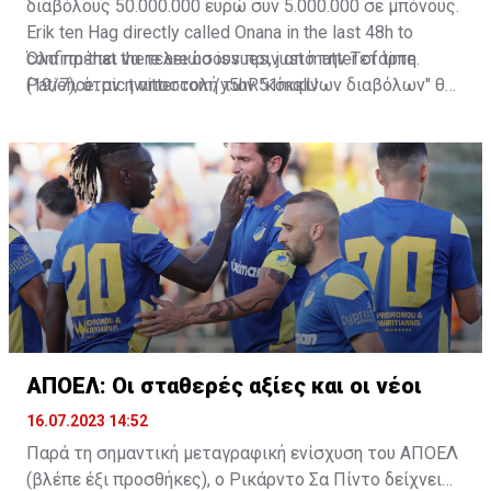
διαβόλους 50.000.000 ευρώ συν 5.000.000 σε μπόνους.
Erik ten Hag directly called Onana in the last 48h to
confirm that there are no issues, just matter of time.
Όλα πρέπει να τελειώσουν πριν από την Τετάρτη
Patience.
(19/7), όταν η αποστολή των "κόκκινων διαβόλων" θα
pic.twitter.com/y5hR51mqlU
— Fabrizio Romano (@FabrizioRomano)
αναχωρήσει για περιοδεία στις ΗΠΑ.
July 16, 2023
ΑΠΟΕΛ: Οι σταθερές αξίες και οι νέοι
16.07.2023 14:52
Παρά τη σημαντική μεταγραφική ενίσχυση του ΑΠΟΕΛ
(βλέπε έξι προσθήκες), ο Ρικάρντο Σα Πίντο δείχνει