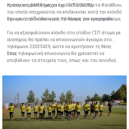
πρέπει απαραιτήτως να έχει εκδώσει Κάρτα Φιλάθλου,
Κρατήσεις ΑΜΕΑ (μέχρι τις 17/07/2023)
την οποία υποχρεούται να επιδεικνύει κατά την είσοδό
του στο στάδιο και κατά την αγορά του εισιτηρίου.
Έχουμε στην διάθεση μας 14 θέσεις για τροχοκάθισμα.
Για να εξασφαλίσουν είσοδο στο στάδιο ΓΣΠ άτομα με
αναπηρία, θα πρέπει να επικοινωνούν έγκαιρα στο
τηλέφωνο 22025429, ώστε να κρατήσουν τη θέση
τους.
Στην τηλεφωνική επικοινωνία θα χρειαστεί να
υποβάλουν τα στοιχεία τους, όπως και του συνοδού
τους. Τα στοιχεία που χρειάζονται είναι:
ονοματεπώνυμο, αριθμός πινακίδας αυτοκινήτου,
κάρτα ΑμεΑ και αριθμός κάρτας φιλάθλου του
συνοδού.»