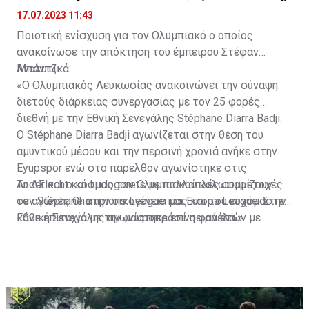
17.07.2023 11:43
Ποιοτική ενίσχυση για τον Ολυμπιακό ο οποίος
ανακοίνωσε την απόκτηση του έμπειρου Στέφαν
Μπάντζι.
Αναλυτικά:
«Ο Ολυμπιακός Λευκωσίας ανακοινώνει την σύναψη
διετούς διάρκειας συνεργασίας με τον 25 φορές
διεθνή με την Εθνική Σενεγάλης Stéphane Diarra Badji.
Ο Stéphane Diarra Badji αγωνίζεται στην θέση του
αμυντικού μέσου και την περσινή χρονιά ανήκε στην
Eyupspor ενώ στο παρελθόν αγωνίστηκε στις
Anderlecht και Ludogorets με πολλαπλές συμμετοχές
Το ΔΣ και ο κόσμος του Ολυμπιακού καλωσορίζουν
σε αγώνες Champions League και Europa League. Στην
τον Stéphane στην οικογένεια μας και του ευχόμαστε
Εθνική Σενεγάλης αγωνίστηκε επί σειρά ετών με
κάθε επιτυχία με την μαυροπράσινη φανέλα.»
συμπαίκτες όπως οι: Sadio Mane, Idrissa Gueye,
Cheikhou Kouyate, Papiss Cisse. Χαρακτηρίζεται από
εξαιρετικά αθλητικά προσόντα, τάκλιν ακριβείας και
άριστη τοποθέτηση σε όλο τον χώρο του κέντρου.