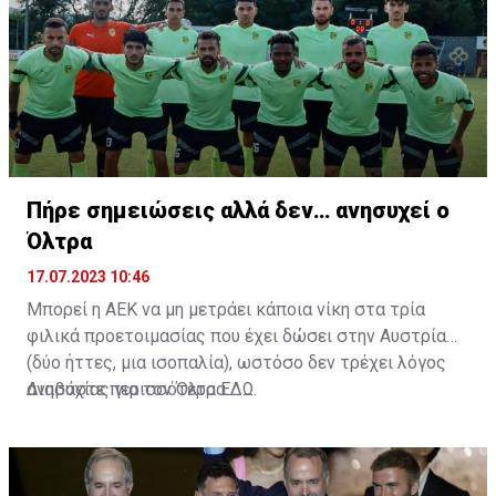
Πήρε σημειώσεις αλλά δεν… ανησυχεί ο
Όλτρα
17.07.2023 10:46
Μπορεί η ΑΕΚ να μη μετράει κάποια νίκη στα τρία
φιλικά προετοιμασίας που έχει δώσει στην Αυστρία
(δύο ήττες, μια ισοπαλία), ωστόσο δεν τρέχει λόγος
ανησυχίας για τον Όλτρα.
Διαβάστε περισσότερα
ΕΔΩ
.