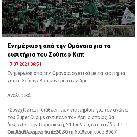
Ενημέρωση από την Ομόνοια για τα
εισιτήρια του Σούπερ Καπ
17.07.2023 09:51
Ενημέρωση από την Ομόνοια σχετικά με τα εισιτήρια
για το Σούπερ Καπ κόντρα στον Άρη.
Αναλυτικά:
«Συνεχίζεται η διάθεση των εισιτηρίων για τον αγώνα
του Super Cup με αντίπαλο τον Άρη, ο οποίος θα
διεξαχθεί την Παρασκευή, 21 Ιουλίου, στο στάδιο ΓΣΠ
και θα ξεκινήσει στις 20:30.
Οι φίλαθλοί μας θα έχουν στη διάθεσή τους 8967