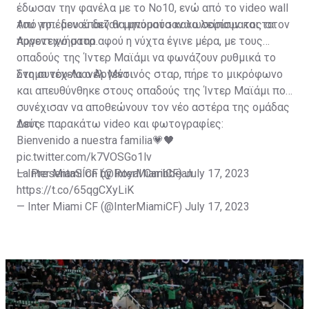
έδωσαν την φανέλα με το Νο10, ενώ από το video wall
του γηπέδου έπαιζαν μηνύματα καλωσορίσματος στον
Από το... μενού δεν θα μπορούσαν να λείπουν και τα
Αργεντινό σταρ.
πυροτεχνήματα αφού η νύχτα έγινε μέρα, με τους
οπαδούς της Ίντερ Μαϊάμι να φωνάζουν ρυθμικά το
όνομα του Λιονέλ Μέσι.
Στη συνέχεια ο Αργεντινός σταρ, πήρε το μικρόφωνο
και απευθύνθηκε στους οπαδούς της Ίντερ Μαϊάμι που
συνέχισαν να αποθεώνουν τον νέο αστέρα της ομάδας
τους.
Δείτε παρακάτω video και φωτογραφίες:
Bienvenido a nuestra familia💗🖤
pic.twitter.com/k7VOSGo1lv
— Inter Miami CF (@InterMiamiCF)
La PresentaSÍon by Royal Caribbean
July 17, 2023
https://t.co/65qgCXyLiK
— Inter Miami CF (@InterMiamiCF)
July 17, 2023