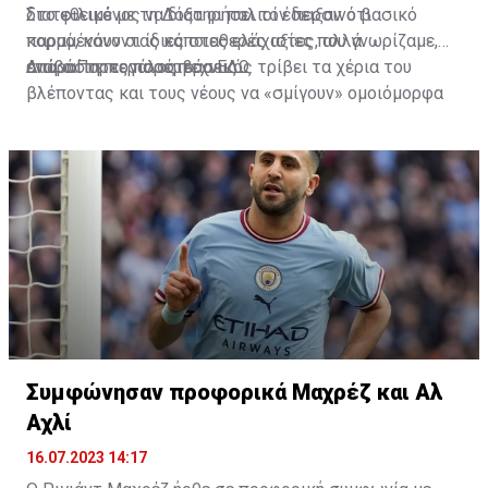
διατεθειμένος να διατηρήσει τον περσινό βασικό
Στο φιλικό με τη Δόξα οι παλιοί έδειξαν ότι
κορμό, κάνοντας κάποιες ελάχιστες, αλλά
παραμένουν οι ίδιες σταθερές αξίες που γνωρίζαμε,
απαραίτητες παρεμβάσεις.
ενώ ο Πορτογάλος τεχνικός τρίβει τα χέρια του
Διαβάστε περισσότερα
ΕΔΩ
.
βλέποντας και τους νέους να «σμίγουν» ομοιόμορφα
στο γήπεδο με το περσινό ρόστερ.
Συμφώνησαν προφορικά Μαχρέζ και Αλ
Αχλί
16.07.2023 14:17