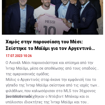
Χαμός στην παρουσίαση του Μέσι:
Σείστηκε το Μαϊάμι για τον Αργεντινό
σταρ
17.07.2023 10:26
Ο Λιονέλ Μέσι παρουσιάστηκε και επίσημα από την
Ίντερ Μαϊάμι, μέσα σε αποθέωσης από τους οπαδούς
της αμερικανικής ομάδας.
Μόλις ο Αργεντινός σταρ έκανε την εμφάνισή του το
γήπεδο της Ίντερ Μαϊάμι σείστηκε από τις ιαχές των
φιλάθλων, που καλωσόρισαν στο MLS τον 36χρονος
μεσοεπιθετικό.
Τον Μέσι υποδέχθηκαν ο Ντέιβιντ Μπέκαμ και οι
υπόλοιποι ιδιοκτήτες της Ίντερ Μαϊάμι και του