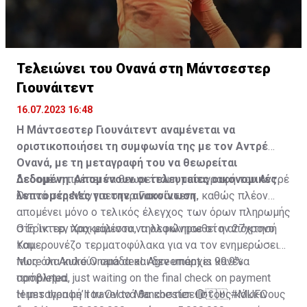
Τελειώνει του Ονανά στη Μάντσεστερ
Γιουνάιτεντ
16.07.2023 16:48
Η Μάντσεστερ Γιουνάιτεντ αναμένεται να
οριστικοποιήσει τη συμφωνία της με τον Αντρέ
Ονανά, με τη μεταγραφή του να θεωρείται
δεδομένη. Απομένουν οι τελευταίες οικονομικές
Δεδομένη πρέπει να θεωρείται η μεταγραφή του Αντρέ
λεπτομέρειες για την ανακοίνωση.
Ονανά στη Μάντσεστερ Γιουνάιτεντ, καθώς πλέον
απομένει μόνο ο τελικός έλεγχος των όρων πληρωμής
στη Ίντερ, προκειμένου να ολοκληρωθεί η απόκτησή
Ο Έρικ τεν Χαχ μάλιστα, τηλεφώνησε στον 27χρονο
του.
Καμερουνέζο τερματοφύλακα για να τον ενημερώσει
πως όλα κυλούν ομάδα και δεν υπάρχει κανένα
More on André Onana deal. Agreement is 99.9%
πρόβλημα.
completed, just waiting on the final check on payment
terms then he’ll travel to Manchester. 🔴🇨🇲
Η μεταγραφή του Ονανά θα κοστίσει στους κόκκινους
#MUFC