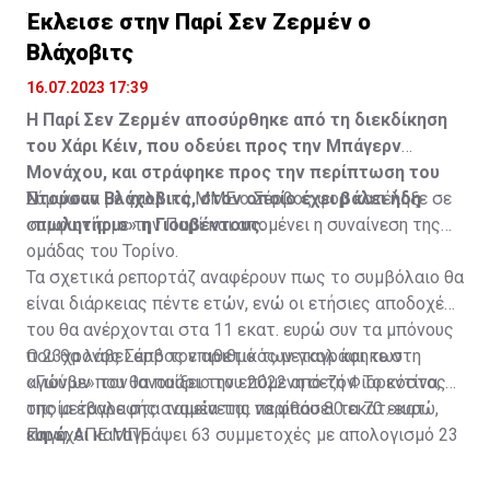
Έκλεισε στην Παρί Σεν Ζερμέν ο
Βλάχοβιτς
16.07.2023 17:39
Η Παρί Σεν Ζερμέν αποσύρθηκε από τη διεκδίκηση
του Χάρι Κέιν, που οδεύει προς την Μπάγερν
Μονάχου, και στράφηκε προς την περίπτωση του
Ντούσαν Βλάχοβιτς, στον οποίο έχει βάλει ήδη
Σύμφωνα με γαλλικά ΜΜΕ ο Σέρβος φορ κατέληξε σε
«πωλητήριο» η Γιουβέντους.
συμφωνία με την Παρί και απομένει η συναίνεση της
ομάδας του Τορίνο.
Τα σχετικά ρεπορτάζ αναφέρουν πως το συμβόλαιο θα
είναι διάρκειας πέντε ετών, ενώ οι ετήσιες αποδοχές
του θα ανέρχονται στα 11 εκατ. ευρώ συν τα μπόνους
που θα λάβει από τον αριθμό των γκολ και των
Ο 23χρονος Σέρβος επιθετικός μεταγράφηκε στη
αγώνων που θα παίξει την επόμενη σεζόν. Το κόστος
«Γιούβε» τον Ιανουάριο του 2022 από τη Φιορεντίνα, η
της μεταγραφής αναμένεται να φθάσει τα 70 εκατ.
οποία έβαλε στα ταμεία της περίπου 80 εκατ. ευρώ,
ευρώ.
και έχει καταγράψει 63 συμμετοχές με απολογισμό 23
Πηγή: ΑΠΕ ΜΠΕ
γκολ και έξι ασίστ.