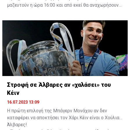
μαζευτούν η ώρα 16:00 και από εκεί θα αναχωρήσουν
με προορισμό το κοινοτικό γήπεδο Πελενδρίου, για να
δώοσυν το παρών τους στην απογευματινή προπόνηση
της ομάδας.
Στροφή σε Άλβαρες αν «χαλάσει» του
Κέιν
16.07.2023 13:09
Η πρώτη επιλογή της Μπάγερν Μονάχου αν δεν
καταφέρει να αποκτήσει τον Χάρι Κέιν είναι ο Χούλιαν
Άλβαρες!