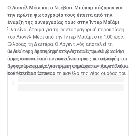
Ο Λιονέλ Μέσι και ο Ντέβιντ Μπέκαμ πόζαραν για
την πρώτη φωτογραφία τους έπειτα από την
έναρξη της συνεργασίας τους στην Ίντερ Μαϊάμι.
Όλα είναι έτοιμα για τη φαντασμαγορική παρουσίαση
του Λιονέλ Μέσι από την Ίντερ Μαϊάμι στη 1:00 ώρα
Ελλάδας τη Δευτέρα. Ο Αργεντινός αποτελεί τη
μεγαλύτερη μεταγραφή στην ιστορία του MLS και θα
Οι δυο τους έχουν βγει πολλές φορές φωτογραφία,
παρουσιαστεί από τον συνιδιοκτήτη του συλλόγου και
όμως έπειτα από την ανακοίνωση της μεταγραφής
προηγούμενη μεγαλύτερη μεταγραφή στο πρωτάθλημα,
βγήκαν ακόμα μία, για πρώτη φορά με τον Αργεντινό
τον Ντέιβιντ Μπέκαμ.
σούπερ σταρ να φορά τη φανέλα της νέας ομάδας του.