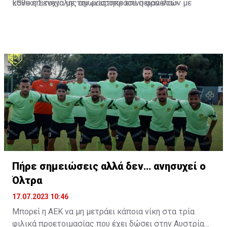
Εθνική Σενεγάλης αγωνίστηκε επί σειρά ετών με
κάθε επιτυχία με την μαυροπράσινη φανέλα.»
συμπαίκτες όπως οι: Sadio Mane, Idrissa Gueye,
Cheikhou Kouyate, Papiss Cisse. Χαρακτηρίζεται από
εξαιρετικά αθλητικά προσόντα, τάκλιν ακριβείας και
άριστη τοποθέτηση σε όλο τον χώρο του κέντρου.
Πήρε σημειώσεις αλλά δεν… ανησυχεί ο
Όλτρα
17.07.2023 10:46
Μπορεί η ΑΕΚ να μη μετράει κάποια νίκη στα τρία
φιλικά προετοιμασίας που έχει δώσει στην Αυστρία