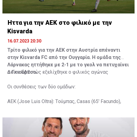
Ήττα για την ΑΕΚ στο φιλικό με την
Kisvarda
16.07.2023 20:30
Τρίτο φιλικό για την ΑΕΚ στην Αυστρία απέναντι
στην Kisvarda FC από την Ουγγαρία. Η ομάδα της
Λάρνακας ηττήθηκε με 2-1 με το γκολ να πετυχαίνει
ο Γκιούρτσο.
Δείτε
ΕΔΩ
πώς εξελίχθηκε ο φιλικός αγώνας
Οι συνθέσεις των δύο ομάδων:
ΑΕΚ (Jose Luis Oltra): Tούμπας, Casas (65' Facundo),
Gustavo (65' Pons), Trickovski (65' Lopes), Gama (65'
Gyurcso), Κaptoum (46' Καψής (65' Mάμας), Roberge (65'
Tomovic), Aνδρέου (65' Angel) , Κωνσταντή (65' Sol),
Τζιωρτζής (65' Faraj), Κατελάρης (65' Milicevic).