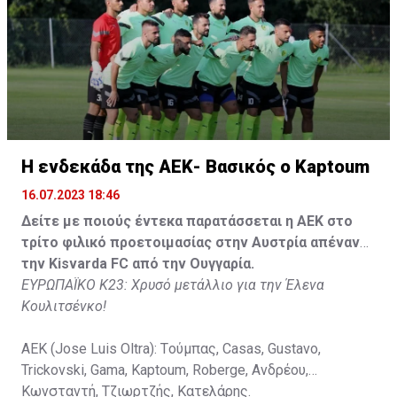
Η δημοσίευση κοινοποιήθηκε από το χρήστη David Beckham (
H ενδεκάδα της ΑΕΚ- Βασικός ο Kaptoum
16.07.2023 18:46
Δείτε με ποιούς έντεκα παρατάσσεται η ΑΕΚ στο
τρίτο φιλικό προετοιμασίας στην Αυστρία απέναντι
την Kisvarda FC από την Ουγγαρία.
ΕΥΡΩΠΑΪΚΟ Κ23: Χρυσό μετάλλιο για την Έλενα
Κουλιτσένκο!
ΑΕΚ (Jose Luis Oltra): Tούμπας, Casas, Gustavo,
Trickovski, Gama, Κaptoum, Roberge, Aνδρέου,
Κωνσταντή, Τζιωρτζής, Κατελάρης.