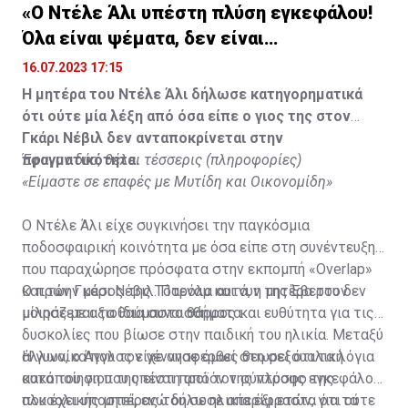
«Ο Ντέλε Άλι υπέστη πλύση εγκεφάλου!
Όλα είναι ψέματα, δεν είναι
υιοθετημένος»
16.07.2023 17:15
Η μητέρα του Ντέλε Άλι δήλωσε κατηγορηματικά
ότι ούτε μία λέξη από όσα είπε ο γιος της στον
Γκάρι Νέβιλ δεν ανταποκρίνεται στην
πραγματικότητα.
Έφυγαν δύο, θέλει τέσσερις (πληροφορίες)
«Είμαστε σε επαφές με Μυτίδη και Οικονομίδη»
Ο Ντέλε Άλι είχε συγκινήσει την παγκόσμια
ποδοσφαιρική κοινότητα με όσα είπε στη συνέντευξη
που παραχώρησε πρόσφατα στην εκπομπή «Overlap»
και τον Γκάρι Νέβιλ. Παρόλα αυτά, η μητέρα του δεν
Ο πρώην μέσος της Τότεναμ και νυν της Έβερτον
μοιράζεται τα ίδια συναισθήματα.
μίλησε με αξιοθαύμαστο θάρρος και ευθύτητα για τις
δυσκολίες που βίωσε στην παιδική του ηλικία. Μεταξύ
άλλων, ο Άγγλος είχε αναφερθεί στη σεξουαλική
Η γυναίκα που τον γέννησε όμως θεωρεί ότι τα λόγια
κακοποίηση που υπέστη από τον σύντροφο της
αυτά του γιου της είναι προϊόν της πλύσης εγκεφάλου
αλκοολικής μητέρας του σε ηλικία έξι ετών, για τα
που έχει υποστεί, ενώ δήλωσε απερίφραστα ότι ούτε