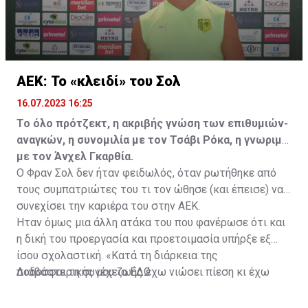
ΑΕΚ: Το «κλειδί» του Σολ
16.07.2023 16:25
Το όλο πρότζεκτ, η ακριβής γνώση των επιθυμιών-
αναγκών, η συνομιλία με τον Τσάβι Ρόκα, η γνωριμία
με τον Άνχελ Γκαρθία.
Ο Φραν Σολ δεν ήταν φειδωλός, όταν ρωτήθηκε από
τους συμπατριώτες του τι τον ώθησε (και έπεισε) να
συνεχίσει την καριέρα του στην ΑΕΚ.
Ήταν όμως μια άλλη ατάκα του που φανέρωσε ότι και
η δική του προεργασία και προετοιμασία υπήρξε εξ
ίσου σχολαστική. «Κατά τη διάρκεια της
ποδοσφαιρικής μου ζωής έχω νιώσει πίεση κι έχω
Διαβάστε τη συνέχεια
ΕΔΩ
ανταποκριθεί. Πρέπει να κάνω το ίδιο, να σκοράρω
τέρματα που θα βοηθήσουν την ομάδα», δήλωσε ο