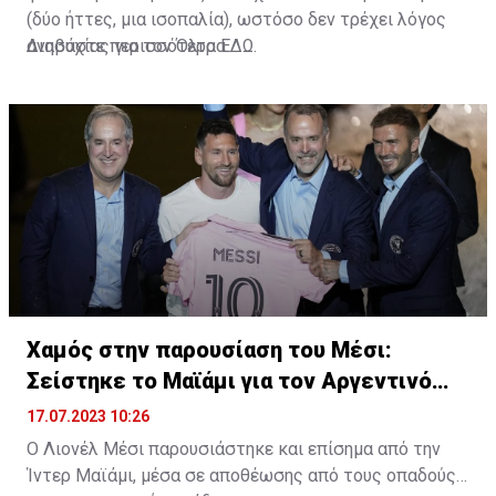
(δύο ήττες, μια ισοπαλία), ωστόσο δεν τρέχει λόγος
ανησυχίας για τον Όλτρα.
Διαβάστε περισσότερα
ΕΔΩ
.
Χαμός στην παρουσίαση του Μέσι:
Σείστηκε το Μαϊάμι για τον Αργεντινό
σταρ
17.07.2023 10:26
Ο Λιονέλ Μέσι παρουσιάστηκε και επίσημα από την
Ίντερ Μαϊάμι, μέσα σε αποθέωσης από τους οπαδούς