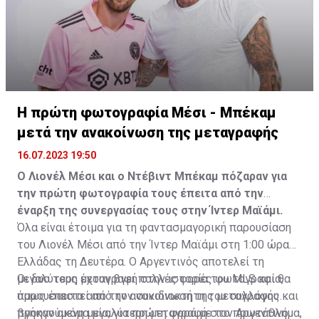
Στον πάγκο: Piric, Στυλιανίδης, Tomovic, Καψής, Sol,
Faraj, Lopes, Angel, Milicevic, Pons, Εγγλέζου, Facundo,
Gonzalez, Guyrcso, Μάμας.
Κisvarda FC (Milos Kruscic): Kovacs, Navratil, Raul, Szor,
Lippai, Alic, Kormendi, Makowski, Czekus, Ilievski,
Η πρώτη φωτογραφία Μέσι - Μπέκαμ
Spasic.
μετά την ανακοίνωση της μεταγραφής
Στον πάγκο: Petkovic, Cipetic, Kovasic, Jovicic, Szeles,
16.07.2023 19:50
Vida, Otvos, Lucas, Camas, Mesanovic.
Ο Λιονέλ Μέσι και ο Ντέβιντ Μπέκαμ πόζαραν για
την πρώτη φωτογραφία τους έπειτα από την
έναρξη της συνεργασίας τους στην Ίντερ Μαϊάμι.
Όλα είναι έτοιμα για τη φαντασμαγορική παρουσίαση
του Λιονέλ Μέσι από την Ίντερ Μαϊάμι στη 1:00 ώρα
Ελλάδας τη Δευτέρα. Ο Αργεντινός αποτελεί τη
μεγαλύτερη μεταγραφή στην ιστορία του MLS και θα
Οι δυο τους έχουν βγει πολλές φορές φωτογραφία,
παρουσιαστεί από τον συνιδιοκτήτη του συλλόγου και
όμως έπειτα από την ανακοίνωση της μεταγραφής
προηγούμενη μεγαλύτερη μεταγραφή στο πρωτάθλημα,
βγήκαν ακόμα μία, για πρώτη φορά με τον Αργεντινό