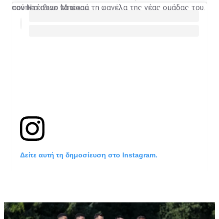
τον Ντέιβιντ Μπέκαμ.
σούπερ σταρ να φορά τη φανέλα της νέας ομάδας του.
Δείτε αυτή τη δημοσίευση στο Instagram.