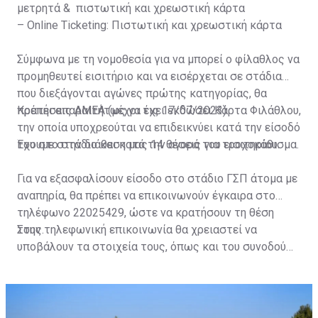
μετρητά & πιστωτική και χρεωστική κάρτα
– Online Ticketing: Πιστωτική και χρεωστική κάρτα
Σύμφωνα με τη νομοθεσία για να μπορεί ο φίλαθλος να
προμηθευτεί εισιτήριο και να εισέρχεται σε στάδια
που διεξάγονται αγώνες πρώτης κατηγορίας, θα
πρέπει απαραιτήτως να έχει εκδώσει Κάρτα Φιλάθλου,
Κρατήσεις ΑΜΕΑ (μέχρι τις 17/07/2023)
την οποία υποχρεούται να επιδεικνύει κατά την είσοδό
του στο στάδιο και κατά την αγορά του εισιτηρίου.
Έχουμε στην διάθεση μας 14 θέσεις για τροχοκάθισμα.
Για να εξασφαλίσουν είσοδο στο στάδιο ΓΣΠ άτομα με
αναπηρία, θα πρέπει να επικοινωνούν έγκαιρα στο
τηλέφωνο 22025429, ώστε να κρατήσουν τη θέση
τους.
Στην τηλεφωνική επικοινωνία θα χρειαστεί να
υποβάλουν τα στοιχεία τους, όπως και του συνοδού
τους. Τα στοιχεία που χρειάζονται είναι:
ονοματεπώνυμο, αριθμός πινακίδας αυτοκινήτου,
κάρτα ΑμεΑ και αριθμός κάρτας φιλάθλου του
συνοδού.»