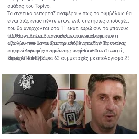
ομάδας του Τορίνο.
Τα σχετικά ρεπορτάζ αναφέρουν πως το συμβόλαιο θα
είναι διάρκειας πέντε ετών, ενώ οι ετήσιες αποδοχές
του θα ανέρχονται στα 11 εκατ. ευρώ συν τα μπόνους
που θα λάβει από τον αριθμό των γκολ και των
Ο 23χρονος Σέρβος επιθετικός μεταγράφηκε στη
αγώνων που θα παίξει την επόμενη σεζόν. Το κόστος
«Γιούβε» τον Ιανουάριο του 2022 από τη Φιορεντίνα, η
της μεταγραφής αναμένεται να φθάσει τα 70 εκατ.
οποία έβαλε στα ταμεία της περίπου 80 εκατ. ευρώ,
ευρώ.
και έχει καταγράψει 63 συμμετοχές με απολογισμό 23
Πηγή: ΑΠΕ ΜΠΕ
γκολ και έξι ασίστ.