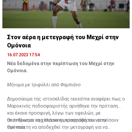
Στον αέρα η μετεγραφή του Μεχρί στην
Η δημοσίευση κοινοποιήθηκε από το χρήστη サンフレッチェ広島 (@
Ομόνοια
16.07.2023 17:54
Νέα δεδομένα στην περίπτωση του Μεχρί στην
Ομόνοια.
Μήνυμα με τριφύλλι από Φαμπιάνο
Δημοσίευμα της ιστοσελίδας rassd.ma αναφέρει πως ο
Μαροκινός ποδοσφαιριστής αρνήθηκε την πρόταση
και έκανε προσφυγή, λόγω των οφειλών, με
αποτέλεσμα να χαλάσει η μεταγραφή του στην
Οι άνθρωποι της Hassania προσπάθησαν να πείσουν
Ομόνοια.
τον παίκτη να αποδεχθεί την μεταγραφή για να