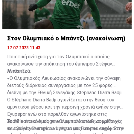
Στον Ολυμπιακό ο Μπάντζι (ανακοίνωση)
17.07.2023 11:43
Ποιοτική ενίσχυση για τον Ολυμπιακό ο οποίος
ανακοίνωσε την απόκτηση του έμπειρου Στέφαν
Μπάντζι.
Αναλυτικά:
«Ο Ολυμπιακός Λευκωσίας ανακοινώνει την σύναψη
διετούς διάρκειας συνεργασίας με τον 25 φορές
διεθνή με την Εθνική Σενεγάλης Stéphane Diarra Badji.
Ο Stéphane Diarra Badji αγωνίζεται στην θέση του
αμυντικού μέσου και την περσινή χρονιά ανήκε στην
Eyupspor ενώ στο παρελθόν αγωνίστηκε στις
Anderlecht και Ludogorets με πολλαπλές συμμετοχές
Το ΔΣ και ο κόσμος του Ολυμπιακού καλωσορίζουν
σε αγώνες Champions League και Europa League. Στην
τον Stéphane στην οικογένεια μας και του ευχόμαστε