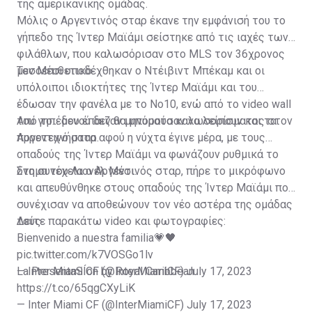
της αμερικανικής ομάδας.
Μόλις ο Αργεντινός σταρ έκανε την εμφάνισή του το
γήπεδο της Ίντερ Μαϊάμι σείστηκε από τις ιαχές των
φιλάθλων, που καλωσόρισαν στο MLS τον 36χρονος
μεσοεπιθετικό.
Τον Μέσι υποδέχθηκαν ο Ντέιβιντ Μπέκαμ και οι
υπόλοιποι ιδιοκτήτες της Ίντερ Μαϊάμι και του
έδωσαν την φανέλα με το Νο10, ενώ από το video wall
του γηπέδου έπαιζαν μηνύματα καλωσορίσματος στον
Από το... μενού δεν θα μπορούσαν να λείπουν και τα
Αργεντινό σταρ.
πυροτεχνήματα αφού η νύχτα έγινε μέρα, με τους
οπαδούς της Ίντερ Μαϊάμι να φωνάζουν ρυθμικά το
όνομα του Λιονέλ Μέσι.
Στη συνέχεια ο Αργεντινός σταρ, πήρε το μικρόφωνο
και απευθύνθηκε στους οπαδούς της Ίντερ Μαϊάμι που
συνέχισαν να αποθεώνουν τον νέο αστέρα της ομάδας
τους.
Δείτε παρακάτω video και φωτογραφίες:
Bienvenido a nuestra familia💗🖤
pic.twitter.com/k7VOSGo1lv
— Inter Miami CF (@InterMiamiCF)
La PresentaSÍon by Royal Caribbean
July 17, 2023
https://t.co/65qgCXyLiK
— Inter Miami CF (@InterMiamiCF)
July 17, 2023