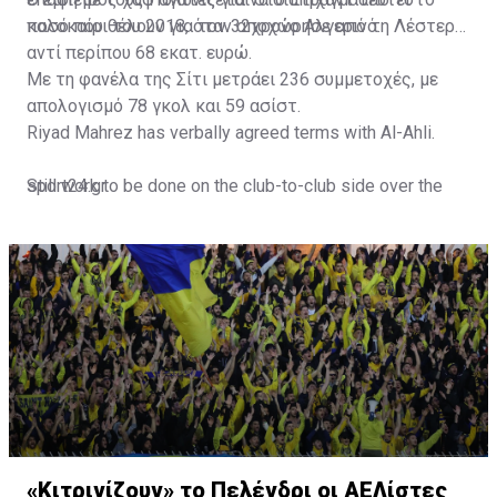
ποσό που θέλουν για τον 32χρονο Αλγερινό.
καλοκαίρι του 2018, όταν αποχώρησε από τη Λέστερ
αντί περίπου 68 εκατ. ευρώ.
Με τη φανέλα της Σίτι μετράει 236 συμμετοχές, με
απολογισμό 78 γκολ και 59 ασίστ.
Riyad Mahrez has verbally agreed terms with Al-Ahli.
Still work to be done on the club-to-club side over the
sport24.gr
next 24-48 hours.
Not a done deal yet, but Mahrez is keen on the move and
Al-Ahli hope to move fast.🇸🇦
pic.twitter.com/Z0SmniQXIP
— Ben Jacobs (@JacobsBen)
July 15, 2023
«Κιτρινίζουν» το Πελένδρι οι ΑΕΛίστες