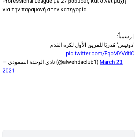
Professional League με 27 βαθμούς και δίνει μάχη
για την παραμονή στην κατηγορία.
| رسمياً:
'دونيس' مُدربًا للفريق الأول لكرة القدم
pic.twitter.com/FqoMYVdtlC
— نادي الوحدة السعودي (@alwehdaclub1)
March 23,
2021