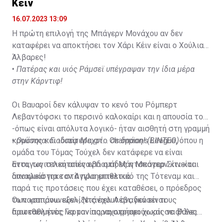
Κέιν
16.07.2023 13:09
Η πρώτη επιλογή της Μπάγερν Μονάχου αν δεν
καταφέρει να αποκτήσει τον Χάρι Κέιν είναι ο Χούλιαν
Άλβαρες!
•
Πατέρας και υιός Ράμσεϊ υπέγραψαν την ίδια μέρα
στην Κάρντιφ!
Οι Βαυαροί δεν κάλυψαν το κενό του Ρόμπερτ
Λεβαντόφσκι το περσινό καλοκαίρι και η απουσία του
-όπως είναι απόλυτα λογικό- ήταν αισθητή στη γραμμή
κρούσης και ιδιαίτερα στο Champions League, όπου η
•
Ομόνοια: Γιούσεφ Μεχρί... σε δράση! (ΒΙΝΤΕΟ)
ομάδα του Τόμας Τούχελ δεν κατάφερε να είναι
ανταγωνιστική απέναντι στη Μάντσεστερ Σίτι και
Έτσι, τις τελευταίες εβδομάδες η Μπάγερν κινείται
αποκλείστηκε στα προημιτελικά.
δυναμικά για τον Άγγλο επιθετικό της Τότεναμ και
παρά τις προτάσεις που έχει καταθέσει, ο πρόεδρος
των «σπιρουνιών», Ντάνιελ Λέβι, δεν είναι
Οι παραπάνω εξελίξεις έχουν αναγκάσει τους
διατεθειμένος να τον παραχωρήσει χωρίς να βάλει
πρωταθλητές Γερμανίας να στραφούν και σε άλλες