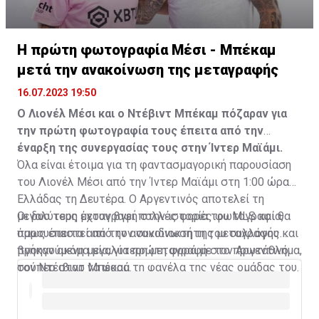
Η πρώτη φωτογραφία Μέσι - Μπέκαμ
μετά την ανακοίνωση της μεταγραφής
16.07.2023 19:50
Ο Λιονέλ Μέσι και ο Ντέβιντ Μπέκαμ πόζαραν για
την πρώτη φωτογραφία τους έπειτα από την
έναρξη της συνεργασίας τους στην Ίντερ Μαϊάμι.
Όλα είναι έτοιμα για τη φαντασμαγορική παρουσίαση
του Λιονέλ Μέσι από την Ίντερ Μαϊάμι στη 1:00 ώρα
Ελλάδας τη Δευτέρα. Ο Αργεντινός αποτελεί τη
μεγαλύτερη μεταγραφή στην ιστορία του MLS και θα
Οι δυο τους έχουν βγει πολλές φορές φωτογραφία,
παρουσιαστεί από τον συνιδιοκτήτη του συλλόγου και
όμως έπειτα από την ανακοίνωση της μεταγραφής
προηγούμενη μεγαλύτερη μεταγραφή στο πρωτάθλημα,
βγήκαν ακόμα μία, για πρώτη φορά με τον Αργεντινό
τον Ντέιβιντ Μπέκαμ.
σούπερ σταρ να φορά τη φανέλα της νέας ομάδας του.