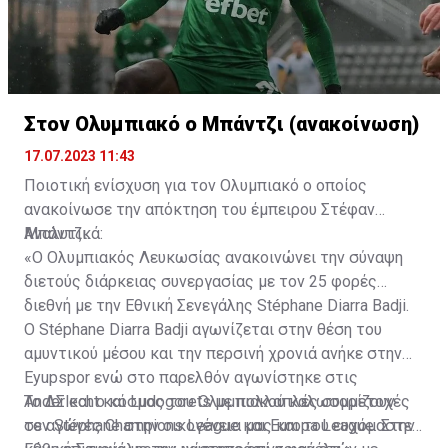
Στον Ολυμπιακό ο Μπάντζι (ανακοίνωση)
17.07.2023 11:43
Ποιοτική ενίσχυση για τον Ολυμπιακό ο οποίος
ανακοίνωσε την απόκτηση του έμπειρου Στέφαν
Μπάντζι.
Αναλυτικά:
«Ο Ολυμπιακός Λευκωσίας ανακοινώνει την σύναψη
διετούς διάρκειας συνεργασίας με τον 25 φορές
διεθνή με την Εθνική Σενεγάλης Stéphane Diarra Badji.
Ο Stéphane Diarra Badji αγωνίζεται στην θέση του
αμυντικού μέσου και την περσινή χρονιά ανήκε στην
Eyupspor ενώ στο παρελθόν αγωνίστηκε στις
Anderlecht και Ludogorets με πολλαπλές συμμετοχές
Το ΔΣ και ο κόσμος του Ολυμπιακού καλωσορίζουν
σε αγώνες Champions League και Europa League. Στην
τον Stéphane στην οικογένεια μας και του ευχόμαστε