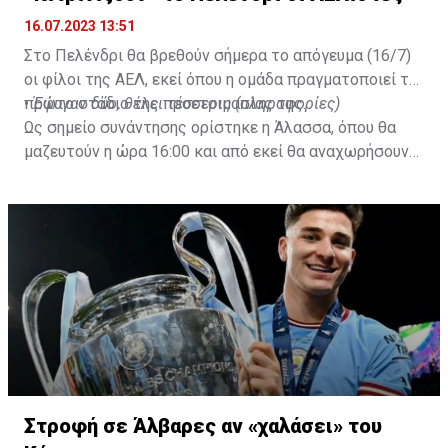
16.07.2023 13:51
Στο Πελένδρι θα βρεθούν σήμερα το απόγευμα (16/7)
οι φίλοι της ΑΕΛ, εκεί όπου η ομάδα πραγματοποιεί το
πρώτο στάδιο της προετοιμασίας της.
•
Έφυγαν δύο, θέλει τέσσερις (πληροφορίες)
Ως σημείο συνάντησης ορίστηκε η Άλασσα, όπου θα
μαζευτούν η ώρα 16:00 και από εκεί θα αναχωρήσουν
με προορισμό το κοινοτικό γήπεδο Πελενδρίου, για να
δώοσυν το παρών τους στην απογευματινή προπόνηση
της ομάδας.
Στροφή σε Άλβαρες αν «χαλάσει» του