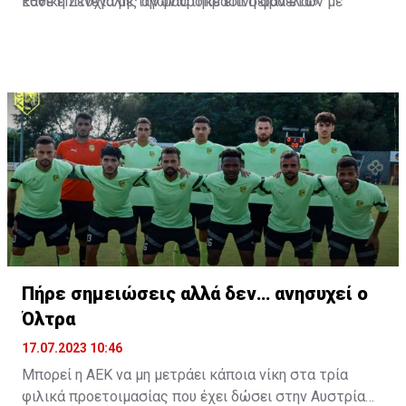
Εθνική Σενεγάλης αγωνίστηκε επί σειρά ετών με
κάθε επιτυχία με την μαυροπράσινη φανέλα.»
συμπαίκτες όπως οι: Sadio Mane, Idrissa Gueye,
Cheikhou Kouyate, Papiss Cisse. Χαρακτηρίζεται από
εξαιρετικά αθλητικά προσόντα, τάκλιν ακριβείας και
άριστη τοποθέτηση σε όλο τον χώρο του κέντρου.
Πήρε σημειώσεις αλλά δεν… ανησυχεί ο
Όλτρα
17.07.2023 10:46
Μπορεί η ΑΕΚ να μη μετράει κάποια νίκη στα τρία
φιλικά προετοιμασίας που έχει δώσει στην Αυστρία