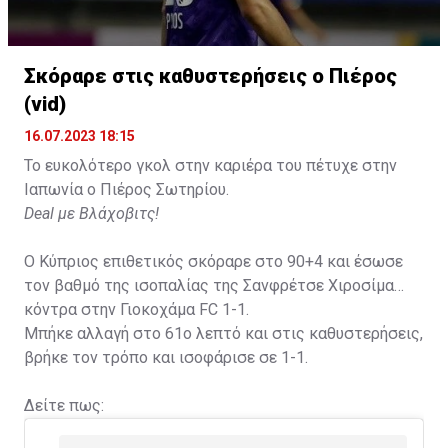
Σκόραρε στις καθυστερήσεις ο Πιέρος
Η δημοσίευση κοινοποιήθηκε από το χρήστη David Beckham (
(vid)
16.07.2023 18:15
Το ευκολότερο γκολ στην καριέρα του πέτυχε στην
Ιαπωνία ο Πιέρος Σωτηρίου.
Deal με Βλάχοβιτς!
Ο Κύπριος επιθετικός σκόραρε στο 90+4 και έσωσε
τον βαθμό της ισοπαλίας της Σανφρέτσε Χιροσίμα
κόντρα στην Γιοκοχάμα FC 1-1.
Μπήκε αλλαγή στο 61ο λεπτό και στις καθυστερήσεις,
βρήκε τον τρόπο και ισοφάρισε σε 1-1.
Δείτε πως: