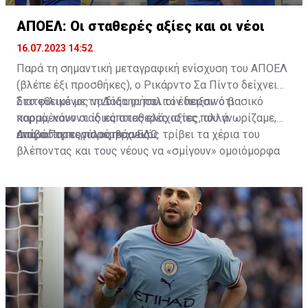
ΑΠΟΕΛ: Οι σταθερές αξίες και οι νέοι
16.07.2023 14:52
Παρά τη σημαντική μεταγραφική ενίσχυση του ΑΠΟΕΛ
(βλέπε έξι προσθήκες), ο Ρικάρντο Σα Πίντο δείχνει
διατεθειμένος να διατηρήσει τον περσινό βασικό
Στο φιλικό με τη Δόξα οι παλιοί έδειξαν ότι
κορμό, κάνοντας κάποιες ελάχιστες, αλλά
παραμένουν οι ίδιες σταθερές αξίες που γνωρίζαμε,
απαραίτητες παρεμβάσεις.
ενώ ο Πορτογάλος τεχνικός τρίβει τα χέρια του
Διαβάστε περισσότερα
ΕΔΩ
.
βλέποντας και τους νέους να «σμίγουν» ομοιόμορφα
στο γήπεδο με το περσινό ρόστερ.