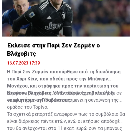
Η δημοσίευση κοινοποιήθηκε από το χρήστη サンフレッチェ広島 (@
Έκλεισε στην Παρί Σεν Ζερμέν ο
Βλάχοβιτς
16.07.2023 17:39
Η Παρί Σεν Ζερμέν αποσύρθηκε από τη διεκδίκηση
του Χάρι Κέιν, που οδεύει προς την Μπάγερν
Μονάχου, και στράφηκε προς την περίπτωση του
Ντούσαν Βλάχοβιτς, στον οποίο έχει βάλει ήδη
Σύμφωνα με γαλλικά ΜΜΕ ο Σέρβος φορ κατέληξε σε
«πωλητήριο» η Γιουβέντους.
συμφωνία με την Παρί και απομένει η συναίνεση της
ομάδας του Τορίνο.
Τα σχετικά ρεπορτάζ αναφέρουν πως το συμβόλαιο θα
είναι διάρκειας πέντε ετών, ενώ οι ετήσιες αποδοχές
του θα ανέρχονται στα 11 εκατ. ευρώ συν τα μπόνους