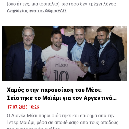
(δύο ήττες, μια ισοπαλία), ωστόσο δεν τρέχει λόγος
ανησυχίας για τον Όλτρα.
Διαβάστε περισσότερα
ΕΔΩ
.
Χαμός στην παρουσίαση του Μέσι:
Σείστηκε το Μαϊάμι για τον Αργεντινό
σταρ
17.07.2023 10:26
Ο Λιονέλ Μέσι παρουσιάστηκε και επίσημα από την
Ίντερ Μαϊάμι, μέσα σε αποθέωσης από τους οπαδούς