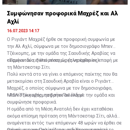
Συμφώνησαν προφορικά Μαχρέζ και Αλ
Αχλί
16.07.2023 14:17
Ο Ριγιάντ Μαχρέζ ήρθε σε προφορική συμφωνία με
την Αλ Αχλί, σύμφωνα με τον δημοσιογράφο Μπεν
Τζέικομπς, με την ομάδα της Σαουδικής Αραβίας να
αναμένεται τις επόμενες ώρες να έρθει σε επαφή με
•
Έφυγαν δύο, θέλει τέσσερις (πληροφορίες)
τη Μάντσεστερ Σίτι.
Πολύ κοντά στο να γίνει ο επόμενος παίκτης που θα
μετακομίσει στη Σαουδική Αραβία είναι ο Ριγιάντ
Μαχρέζ, ο οποίος σύμφωνα με τον δημοσιογράφο,
Μπεν Τζέικομπς, τα βρήκε σε όλα με την ομάδα και
•
ΑΕΛίστικη εξόρμηση στο Πελένδρι!
συμφώνησε προφορικά.
Η ομάδα από τη Μέση Ανατολή δεν έχει καταθέσει
ακόμα επίσημη πρόταση στη Μάντσεστερ Σίτι, αλλά
αναμένεται εντός των επόμενων 48 ωρών να έρθει σε
επαφή με τους Πολίτες για να διαπραγματευτεί το
Ο έμπειρος χαφ αγωνίζεται στο Έτιχαντ από το