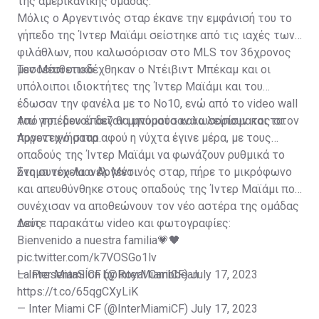
της αμερικανικής ομάδας.
Μόλις ο Αργεντινός σταρ έκανε την εμφάνισή του το
γήπεδο της Ίντερ Μαϊάμι σείστηκε από τις ιαχές των
φιλάθλων, που καλωσόρισαν στο MLS τον 36χρονος
μεσοεπιθετικό.
Τον Μέσι υποδέχθηκαν ο Ντέιβιντ Μπέκαμ και οι
υπόλοιποι ιδιοκτήτες της Ίντερ Μαϊάμι και του
έδωσαν την φανέλα με το Νο10, ενώ από το video wall
του γηπέδου έπαιζαν μηνύματα καλωσορίσματος στον
Από το... μενού δεν θα μπορούσαν να λείπουν και τα
Αργεντινό σταρ.
πυροτεχνήματα αφού η νύχτα έγινε μέρα, με τους
οπαδούς της Ίντερ Μαϊάμι να φωνάζουν ρυθμικά το
όνομα του Λιονέλ Μέσι.
Στη συνέχεια ο Αργεντινός σταρ, πήρε το μικρόφωνο
και απευθύνθηκε στους οπαδούς της Ίντερ Μαϊάμι που
συνέχισαν να αποθεώνουν τον νέο αστέρα της ομάδας
τους.
Δείτε παρακάτω video και φωτογραφίες:
Bienvenido a nuestra familia💗🖤
pic.twitter.com/k7VOSGo1lv
— Inter Miami CF (@InterMiamiCF)
La PresentaSÍon by Royal Caribbean
July 17, 2023
https://t.co/65qgCXyLiK
— Inter Miami CF (@InterMiamiCF)
July 17, 2023