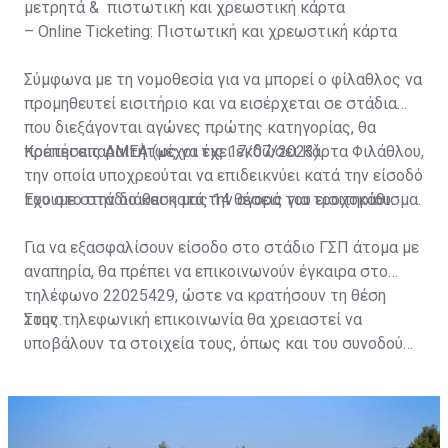
μετρητά & πιστωτική και χρεωστική κάρτα
– Online Ticketing: Πιστωτική και χρεωστική κάρτα
Σύμφωνα με τη νομοθεσία για να μπορεί ο φίλαθλος να
προμηθευτεί εισιτήριο και να εισέρχεται σε στάδια
που διεξάγονται αγώνες πρώτης κατηγορίας, θα
πρέπει απαραιτήτως να έχει εκδώσει Κάρτα Φιλάθλου,
Κρατήσεις ΑΜΕΑ (μέχρι τις 17/07/2023)
την οποία υποχρεούται να επιδεικνύει κατά την είσοδό
του στο στάδιο και κατά την αγορά του εισιτηρίου.
Έχουμε στην διάθεση μας 14 θέσεις για τροχοκάθισμα.
Για να εξασφαλίσουν είσοδο στο στάδιο ΓΣΠ άτομα με
αναπηρία, θα πρέπει να επικοινωνούν έγκαιρα στο
τηλέφωνο 22025429, ώστε να κρατήσουν τη θέση
τους.
Στην τηλεφωνική επικοινωνία θα χρειαστεί να
υποβάλουν τα στοιχεία τους, όπως και του συνοδού
τους. Τα στοιχεία που χρειάζονται είναι:
ονοματεπώνυμο, αριθμός πινακίδας αυτοκινήτου,
κάρτα ΑμεΑ και αριθμός κάρτας φιλάθλου του
συνοδού.»