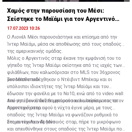
Χαμός στην παρουσίαση του Μέσι:
Σείστηκε το Μαϊάμι για τον Αργεντινό
σταρ
17.07.2023 10:26
Ο Λιονέλ Μέσι παρουσιάστηκε και επίσημα από την
Ίντερ Μαϊάμι, μέσα σε αποθέωσης από τους οπαδούς
της αμερικανικής ομάδας.
Μόλις ο Αργεντινός σταρ έκανε την εμφάνισή του το
γήπεδο της Ίντερ Μαϊάμι σείστηκε από τις ιαχές των
φιλάθλων, που καλωσόρισαν στο MLS τον 36χρονος
μεσοεπιθετικό.
Τον Μέσι υποδέχθηκαν ο Ντέιβιντ Μπέκαμ και οι
υπόλοιποι ιδιοκτήτες της Ίντερ Μαϊάμι και του
έδωσαν την φανέλα με το Νο10, ενώ από το video wall
του γηπέδου έπαιζαν μηνύματα καλωσορίσματος στον
Από το... μενού δεν θα μπορούσαν να λείπουν και τα
Αργεντινό σταρ.
πυροτεχνήματα αφού η νύχτα έγινε μέρα, με τους
οπαδούς της Ίντερ Μαϊάμι να φωνάζουν ρυθμικά το
όνομα του Λιονέλ Μέσι.
Στη συνέχεια ο Αργεντινός σταρ, πήρε το μικρόφωνο
και απευθύνθηκε στους οπαδούς της Ίντερ Μαϊάμι που