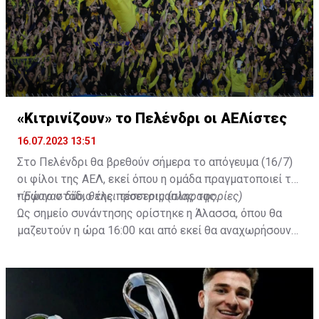
pic.twitter.com/Z0SmniQXIP
— Ben Jacobs (@JacobsBen)
July 15, 2023
«Κιτρινίζουν» το Πελένδρι οι ΑΕΛίστες
16.07.2023 13:51
Στο Πελένδρι θα βρεθούν σήμερα το απόγευμα (16/7)
οι φίλοι της ΑΕΛ, εκεί όπου η ομάδα πραγματοποιεί το
πρώτο στάδιο της προετοιμασίας της.
•
Έφυγαν δύο, θέλει τέσσερις (πληροφορίες)
Ως σημείο συνάντησης ορίστηκε η Άλασσα, όπου θα
μαζευτούν η ώρα 16:00 και από εκεί θα αναχωρήσουν
με προορισμό το κοινοτικό γήπεδο Πελενδρίου, για να
δώοσυν το παρών τους στην απογευματινή προπόνηση
της ομάδας.