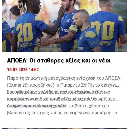
ΑΠΟΕΛ: Οι σταθερές αξίες και οι νέοι
16.07.2023 14:52
Παρά τη σημαντική μεταγραφική ενίσχυση του ΑΠΟΕΛ
(βλέπε έξι προσθήκες), ο Ρικάρντο Σα Πίντο δείχνει
διατεθειμένος να διατηρήσει τον περσινό βασικό
Στο φιλικό με τη Δόξα οι παλιοί έδειξαν ότι
κορμό, κάνοντας κάποιες ελάχιστες, αλλά
παραμένουν οι ίδιες σταθερές αξίες που γνωρίζαμε,
απαραίτητες παρεμβάσεις.
ενώ ο Πορτογάλος τεχνικός τρίβει τα χέρια του
Διαβάστε περισσότερα
ΕΔΩ
.
βλέποντας και τους νέους να «σμίγουν» ομοιόμορφα
στο γήπεδο με το περσινό ρόστερ.