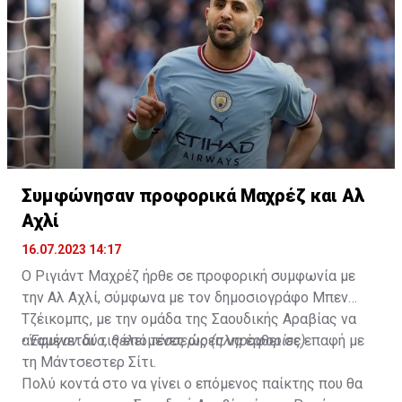
Συμφώνησαν προφορικά Μαχρέζ και Αλ
Αχλί
16.07.2023 14:17
Ο Ριγιάντ Μαχρέζ ήρθε σε προφορική συμφωνία με
την Αλ Αχλί, σύμφωνα με τον δημοσιογράφο Μπεν
Τζέικομπς, με την ομάδα της Σαουδικής Αραβίας να
αναμένεται τις επόμενες ώρες να έρθει σε επαφή με
•
Έφυγαν δύο, θέλει τέσσερις (πληροφορίες)
τη Μάντσεστερ Σίτι.
Πολύ κοντά στο να γίνει ο επόμενος παίκτης που θα