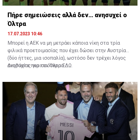
Πήρε σημειώσεις αλλά δεν… ανησυχεί ο
Όλτρα
17.07.2023 10:46
Μπορεί η ΑΕΚ να μη μετράει κάποια νίκη στα τρία
φιλικά προετοιμασίας που έχει δώσει στην Αυστρία
(δύο ήττες, μια ισοπαλία), ωστόσο δεν τρέχει λόγος
ανησυχίας για τον Όλτρα.
Διαβάστε περισσότερα
ΕΔΩ
.