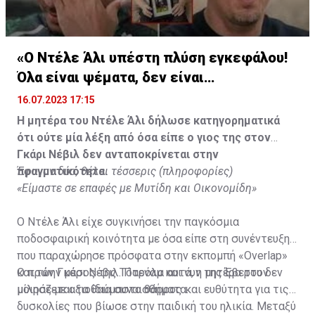
«Ο Ντέλε Άλι υπέστη πλύση εγκεφάλου!
Όλα είναι ψέματα, δεν είναι
υιοθετημένος»
16.07.2023 17:15
Η μητέρα του Ντέλε Άλι δήλωσε κατηγορηματικά
ότι ούτε μία λέξη από όσα είπε ο γιος της στον
Γκάρι Νέβιλ δεν ανταποκρίνεται στην
πραγματικότητα.
Έφυγαν δύο, θέλει τέσσερις (πληροφορίες)
«Είμαστε σε επαφές με Μυτίδη και Οικονομίδη»
Ο Ντέλε Άλι είχε συγκινήσει την παγκόσμια
ποδοσφαιρική κοινότητα με όσα είπε στη συνέντευξη
που παραχώρησε πρόσφατα στην εκπομπή «Overlap»
και τον Γκάρι Νέβιλ. Παρόλα αυτά, η μητέρα του δεν
Ο πρώην μέσος της Τότεναμ και νυν της Έβερτον
μοιράζεται τα ίδια συναισθήματα.
μίλησε με αξιοθαύμαστο θάρρος και ευθύτητα για τις
δυσκολίες που βίωσε στην παιδική του ηλικία. Μεταξύ