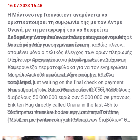
16.07.2023 16:48
Η Μάντσεστερ Γιουνάιτεντ αναμένεται να
οριστικοποιήσει τη συμφωνία της με τον Αντρέ
Ονανά, με τη μεταγραφή του να θεωρείται
δεδομένη. Απομένουν οι τελευταίες οικονομικές
Δεδομένη πρέπει να θεωρείται η μεταγραφή του Αντρέ
λεπτομέρειες για την ανακοίνωση.
Ονανά στη Μάντσεστερ Γιουνάιτεντ, καθώς πλέον
απομένει μόνο ο τελικός έλεγχος των όρων πληρωμής
στη Ίντερ, προκειμένου να ολοκληρωθεί η απόκτησή
Ο Έρικ τεν Χαχ μάλιστα, τηλεφώνησε στον 27χρονο
του.
Καμερουνέζο τερματοφύλακα για να τον ενημερώσει
πως όλα κυλούν ομάδα και δεν υπάρχει κανένα
More on André Onana deal. Agreement is 99.9%
πρόβλημα.
completed, just waiting on the final check on payment
terms then he’ll travel to Manchester. 🔴🇨🇲
Η μεταγραφή του Ονανά θα κοστίσει στους κόκκινους
#MUFC
διαβόλους 50.000.000 ευρώ συν 5.000.000 σε μπόνους.
Erik ten Hag directly called Onana in the last 48h to
confirm that there are no issues, just matter of time.
Όλα πρέπει να τελειώσουν πριν από την Τετάρτη
Patience.
(19/7), όταν η αποστολή των "κόκκινων διαβόλων" θα
pic.twitter.com/y5hR51mqlU
— Fabrizio Romano (@FabrizioRomano)
αναχωρήσει για περιοδεία στις ΗΠΑ.
July 16, 2023