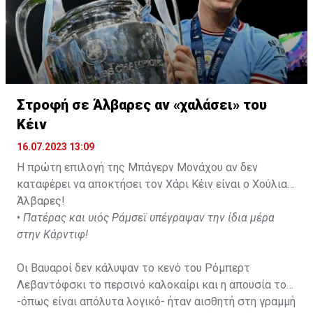
Στροφή σε Άλβαρες αν «χαλάσει» του
Κέιν
16.07.2023 13:09
Η πρώτη επιλογή της Μπάγερν Μονάχου αν δεν
καταφέρει να αποκτήσει τον Χάρι Κέιν είναι ο Χούλιαν
Άλβαρες!
•
Πατέρας και υιός Ράμσεϊ υπέγραψαν την ίδια μέρα
στην Κάρντιφ!
Οι Βαυαροί δεν κάλυψαν το κενό του Ρόμπερτ
Λεβαντόφσκι το περσινό καλοκαίρι και η απουσία του
-όπως είναι απόλυτα λογικό- ήταν αισθητή στη γραμμή