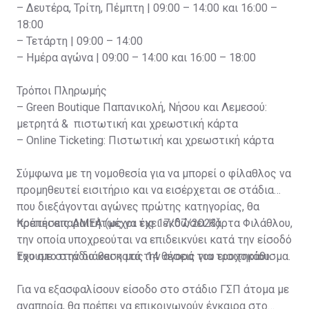
– Δευτέρα, Τρίτη, Πέμπτη | 09:00 – 14:00 και 16:00 –
18:00
– Τετάρτη | 09:00 – 14:00
– Ημέρα αγώνα | 09:00 – 14:00 και 16:00 – 18:00
Τρόποι Πληρωμής
– Green Boutique Παπανικολή, Νήσου και Λεμεσού:
μετρητά & πιστωτική και χρεωστική κάρτα
– Online Ticketing: Πιστωτική και χρεωστική κάρτα
Σύμφωνα με τη νομοθεσία για να μπορεί ο φίλαθλος να
προμηθευτεί εισιτήριο και να εισέρχεται σε στάδια
που διεξάγονται αγώνες πρώτης κατηγορίας, θα
πρέπει απαραιτήτως να έχει εκδώσει Κάρτα Φιλάθλου,
Κρατήσεις ΑΜΕΑ (μέχρι τις 17/07/2023)
την οποία υποχρεούται να επιδεικνύει κατά την είσοδό
του στο στάδιο και κατά την αγορά του εισιτηρίου.
Έχουμε στην διάθεση μας 14 θέσεις για τροχοκάθισμα.
Για να εξασφαλίσουν είσοδο στο στάδιο ΓΣΠ άτομα με
αναπηρία, θα πρέπει να επικοινωνούν έγκαιρα στο