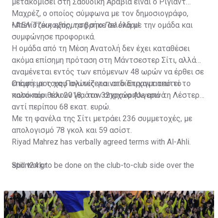
μετακομίσει στη Σαουδική Αραβία είναι ο Ριγιάντ
Μαχρέζ, ο οποίος σύμφωνα με τον δημοσιογράφο,
Μπεν Τζέικομπς, τα βρήκε σε όλα με την ομάδα και
•
ΑΕΛίστικη εξόρμηση στο Πελένδρι!
συμφώνησε προφορικά.
Η ομάδα από τη Μέση Ανατολή δεν έχει καταθέσει
ακόμα επίσημη πρόταση στη Μάντσεστερ Σίτι, αλλά
αναμένεται εντός των επόμενων 48 ωρών να έρθει σε
επαφή με τους Πολίτες για να διαπραγματευτεί το
Ο έμπειρος χαφ αγωνίζεται στο Έτιχαντ από το
ποσό που θέλουν για τον 32χρονο Αλγερινό.
καλοκαίρι του 2018, όταν αποχώρησε από τη Λέστερ
αντί περίπου 68 εκατ. ευρώ.
Με τη φανέλα της Σίτι μετράει 236 συμμετοχές, με
απολογισμό 78 γκολ και 59 ασίστ.
Riyad Mahrez has verbally agreed terms with Al-Ahli.
Still work to be done on the club-to-club side over the
sport24.gr
next 24-48 hours.
Not a done deal yet, but Mahrez is keen on the move and
Al-Ahli hope to move fast.🇸🇦