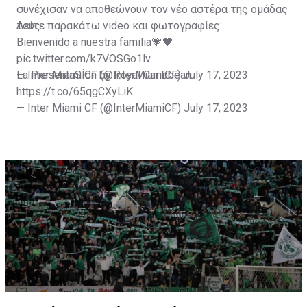
συνέχισαν να αποθεώνουν τον νέο αστέρα της ομάδας
τους.
Δείτε παρακάτω video και φωτογραφίες:
Bienvenido a nuestra familia💗🖤
pic.twitter.com/k7VOSGo1lv
— Inter Miami CF (@InterMiamiCF)
La PresentaSÍon by Royal Caribbean
July 17, 2023
https://t.co/65qgCXyLiK
— Inter Miami CF (@InterMiamiCF)
July 17, 2023