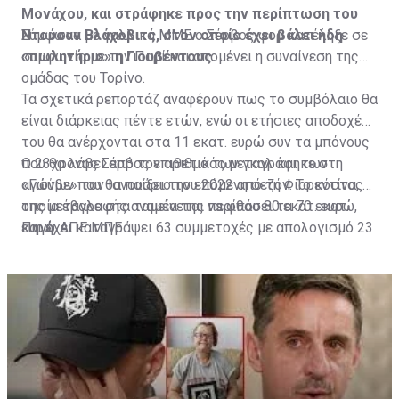
Μονάχου, και στράφηκε προς την περίπτωση του
Ντούσαν Βλάχοβιτς, στον οποίο έχει βάλει ήδη
Σύμφωνα με γαλλικά ΜΜΕ ο Σέρβος φορ κατέληξε σε
«πωλητήριο» η Γιουβέντους.
συμφωνία με την Παρί και απομένει η συναίνεση της
ομάδας του Τορίνο.
Τα σχετικά ρεπορτάζ αναφέρουν πως το συμβόλαιο θα
είναι διάρκειας πέντε ετών, ενώ οι ετήσιες αποδοχές
του θα ανέρχονται στα 11 εκατ. ευρώ συν τα μπόνους
που θα λάβει από τον αριθμό των γκολ και των
Ο 23χρονος Σέρβος επιθετικός μεταγράφηκε στη
αγώνων που θα παίξει την επόμενη σεζόν. Το κόστος
«Γιούβε» τον Ιανουάριο του 2022 από τη Φιορεντίνα, η
της μεταγραφής αναμένεται να φθάσει τα 70 εκατ.
οποία έβαλε στα ταμεία της περίπου 80 εκατ. ευρώ,
ευρώ.
και έχει καταγράψει 63 συμμετοχές με απολογισμό 23
Πηγή: ΑΠΕ ΜΠΕ
γκολ και έξι ασίστ.