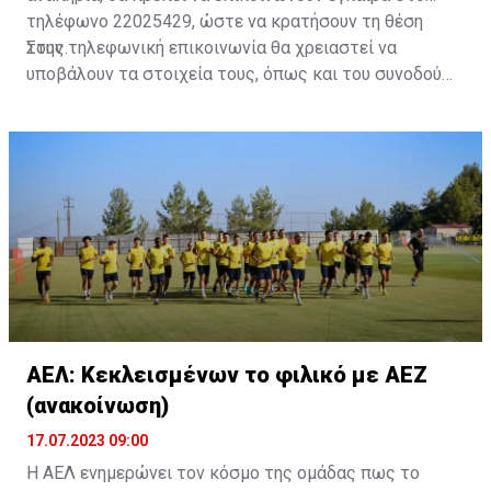
τηλέφωνο 22025429, ώστε να κρατήσουν τη θέση
τους.
Στην τηλεφωνική επικοινωνία θα χρειαστεί να
υποβάλουν τα στοιχεία τους, όπως και του συνοδού
τους. Τα στοιχεία που χρειάζονται είναι:
ονοματεπώνυμο, αριθμός πινακίδας αυτοκινήτου,
κάρτα ΑμεΑ και αριθμός κάρτας φιλάθλου του
συνοδού.»
ΑΕΛ: Κεκλεισμένων το φιλικό με ΑΕΖ
(ανακοίνωση)
17.07.2023 09:00
Η ΑΕΛ ενημερώνει τον κόσμο της ομάδας πως το