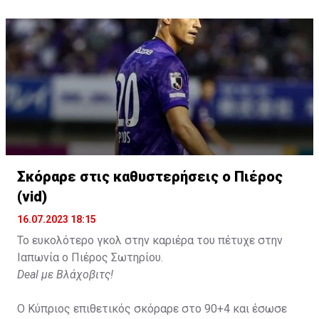
Σκόραρε στις καθυστερήσεις ο Πιέρος
Η δημοσίευση κοινοποιήθηκε από το χρήστη David Beckham (
(vid)
16.07.2023 18:15
Το ευκολότερο γκολ στην καριέρα του πέτυχε στην
Ιαπωνία ο Πιέρος Σωτηρίου.
Deal με Βλάχοβιτς!
Ο Κύπριος επιθετικός σκόραρε στο 90+4 και έσωσε