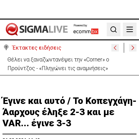
Powered by:
Search
Έκτακτες ειδήσεις
Χειροπέδες σε μοναχό για απόπειρα φόνου-
Μαχαίρωσε στο λαιμό 53χρονο
Έγινε και αυτό / Το Κοπεγχάγη-
Άαρχους έληξε 2-3 και με
VAR... έγινε 3-3