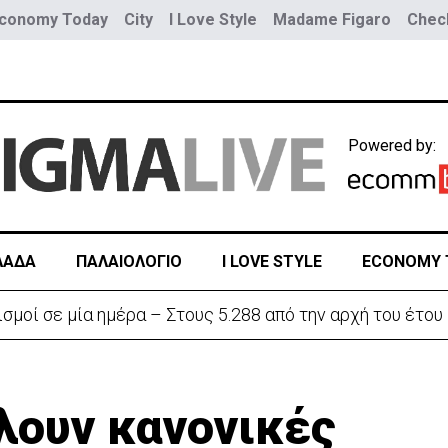
conomy Today
City
I Love Style
Madame Figaro
Check
Powered by:
ΛΑΔΑ
ΠΑΛΑΙΟΛΟΓΙΟ
I LOVE STYLE
ECONOMY 
ην «Corner» o Προύντζος - «Πληγώνει τις αναμνήσεις»
λουν κανονικές