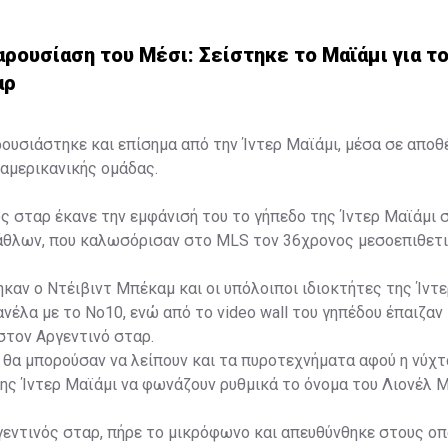
ρουσίαση του Μέσι: Σείστηκε το Μαϊάμι για τ
αρ
ουσιάστηκε και επίσημα από την Ίντερ Μαϊάμι, μέσα σε απο
αμερικανικής ομάδας.
ς σταρ έκανε την εμφάνισή του το γήπεδο της Ίντερ Μαϊάμι 
λάθλων, που καλωσόρισαν στο MLS τον 36χρονος μεσοεπιθετι
καν ο Ντέιβιντ Μπέκαμ και οι υπόλοιποι ιδιοκτήτες της Ίντε
νέλα με το Νο10, ενώ από το video wall του γηπέδου έπαιζαν
τον Αργεντινό σταρ.
εν θα μπορούσαν να λείπουν και τα πυροτεχνήματα αφού η νύχτα
ης Ίντερ Μαϊάμι να φωνάζουν ρυθμικά το όνομα του Λιονέλ Μ
γεντινός σταρ, πήρε το μικρόφωνο και απευθύνθηκε στους ο