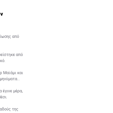
ον
θέωσης από
σείστηκε από
κό.
ρ Μαϊάμι και
 μηνύματα
 έγινε μέρα,
έσι.
παδούς της