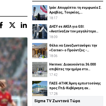
Ιράν: Απορρίπτει τη συμφωνία Σ.
Αραβίας, Τουρκίας,
Πακιστάν-«Μόνο στα χαρτιά»
18:17
ΔΗΣΥ σε ΑΚΕΛ για GSI:
«Ανατίναξαν τον μεγαλύτερο
ηλεκτροπαραγωγικό σταθμό»
18:09
Θέλει να ξαναζωντανέψει την
«Corner» o Προύντζος -
«Πληγώνει τις αναμνήσεις»
18:06
Hermes: Διακινούνται 36.000
επιβάτες την ημέρα στο
αεροδρόμιο Λάρνακας
17:42
ΠΑΣΕ-ΑΤΗΚ:Άρση εμπιστοσύνης
προς ΠτΔ-Κυβέρνηση αν
αντικατασταθεί ο Οικονομίδης
17:28
Sigma TV Ζωντανά Τώρα
Άγκυρα: Η «Συμφωνία της