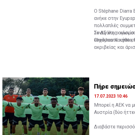
Ο Stéphane Diarra 
ανήκε στην Eyupsp
πολλαπλές συμμετο
Σενεγάλης αγωνίστ
Το ΔΣ και ο κόσμο
Cheikhou Kouyate,
ευχόμαστε κάθε επ
ακριβείας και άρι
Πήρε σημειώσ
17.07.2023 10:46
Μπορεί η ΑΕΚ να μ
Αυστρία (δύο ήττε
Διαβάστε περισσ