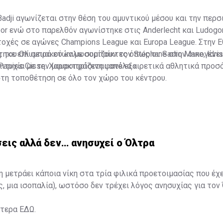
Badji αγωνίζεται στην θέση του αμυντικού μέσου και την περσ
or ενώ στο παρελθόν αγωνίστηκε στις Anderlecht και Ludogo
χές σε αγώνες Champions League και Europa League. Στην Ε
ηκε επί σειρά ετών με συμπαίκτες όπως οι: Sadio Mane, Idris
ς του Ολυμπιακού καλωσορίζουν τον Stéphane στην οικογένει
 Papiss Cisse. Χαρακτηρίζεται από εξαιρετικά αθλητικά προσ
ιτυχία με την μαυροπράσινη φανέλα.»
στη τοποθέτηση σε όλο τον χώρο του κέντρου.
εις αλλά δεν… ανησυχεί ο Όλτρα
η μετράει κάποια νίκη στα τρία φιλικά προετοιμασίας που έχ
ς, μια ισοπαλία), ωστόσο δεν τρέχει λόγος ανησυχίας για τον
ότερα
ΕΔΩ
.