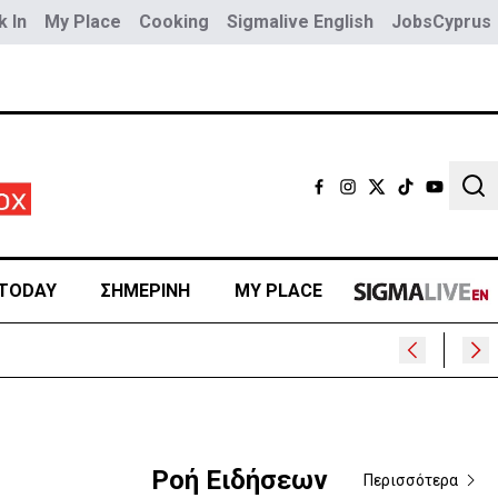
 In
My Place
Cooking
Sigmalive English
JobsCyprus
Sear
TODAY
ΣΗΜΕΡΙΝΗ
MY PLACE
Ροή Ειδήσεων
Περισσότερα