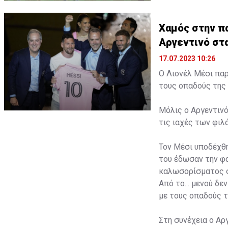
Χαμός στην πα
Αργεντινό στ
17.07.2023 10:26
Ο Λιονέλ Μέσι παρ
τους οπαδούς της 
Μόλις ο Αργεντινό
τις ιαχές των φι
Τον Μέσι υποδέχθη
του έδωσαν την φα
καλωσορίσματος σ
Από το... μενού δ
με τους οπαδούς τ
Στη συνέχεια ο Αρ