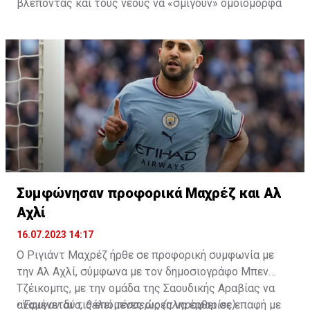
βλέποντας και τους νέους να «σμίγουν» ομοιόμορφα
στο γήπεδο με το περσινό ρόστερ.
Συμφώνησαν προφορικά Μαχρέζ και Αλ
Αχλί
16.07.2023 14:17
Ο Ριγιάντ Μαχρέζ ήρθε σε προφορική συμφωνία με
την Αλ Αχλί, σύμφωνα με τον δημοσιογράφο Μπεν
Τζέικομπς, με την ομάδα της Σαουδικής Αραβίας να
αναμένεται τις επόμενες ώρες να έρθει σε επαφή με
•
Έφυγαν δύο, θέλει τέσσερις (πληροφορίες)