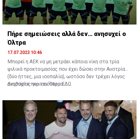
Πήρε σημειώσεις αλλά δεν… ανησυχεί ο
Όλτρα
17.07.2023 10:46
Μπορεί η ΑΕΚ να μη μετράει κάποια νίκη στα τρία
φιλικά προετοιμασίας που έχει δώσει στην Αυστρία
(δύο ήττες, μια ισοπαλία), ωστόσο δεν τρέχει λόγος
ανησυχίας για τον Όλτρα.
Διαβάστε περισσότερα
ΕΔΩ
.