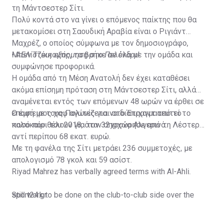
τη Μάντσεστερ Σίτι.
Πολύ κοντά στο να γίνει ο επόμενος παίκτης που θα
μετακομίσει στη Σαουδική Αραβία είναι ο Ριγιάντ
Μαχρέζ, ο οποίος σύμφωνα με τον δημοσιογράφο,
Μπεν Τζέικομπς, τα βρήκε σε όλα με την ομάδα και
•
ΑΕΛίστικη εξόρμηση στο Πελένδρι!
συμφώνησε προφορικά.
Η ομάδα από τη Μέση Ανατολή δεν έχει καταθέσει
ακόμα επίσημη πρόταση στη Μάντσεστερ Σίτι, αλλά
αναμένεται εντός των επόμενων 48 ωρών να έρθει σε
επαφή με τους Πολίτες για να διαπραγματευτεί το
Ο έμπειρος χαφ αγωνίζεται στο Έτιχαντ από το
ποσό που θέλουν για τον 32χρονο Αλγερινό.
καλοκαίρι του 2018, όταν αποχώρησε από τη Λέστερ
αντί περίπου 68 εκατ. ευρώ.
Με τη φανέλα της Σίτι μετράει 236 συμμετοχές, με
απολογισμό 78 γκολ και 59 ασίστ.
Riyad Mahrez has verbally agreed terms with Al-Ahli.
Still work to be done on the club-to-club side over the
sport24.gr
next 24-48 hours.