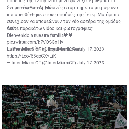
οπαδούς της Ίντερ Μαϊάμι να φωνάζουν ρυθμικά το
όνομα του Λιονέλ Μέσι.
Στη συνέχεια ο Αργεντινός σταρ, πήρε το μικρόφωνο
και απευθύνθηκε στους οπαδούς της Ίντερ Μαϊάμι που
συνέχισαν να αποθεώνουν τον νέο αστέρα της ομάδας
τους.
Δείτε παρακάτω video και φωτογραφίες:
Bienvenido a nuestra familia💗🖤
pic.twitter.com/k7VOSGo1lv
— Inter Miami CF (@InterMiamiCF)
La PresentaSÍon by Royal Caribbean
July 17, 2023
https://t.co/65qgCXyLiK
— Inter Miami CF (@InterMiamiCF)
July 17, 2023