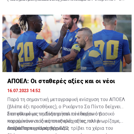
— Fabrizio Romano (@FabrizioRomano)
αναχωρήσει για περιοδεία στις ΗΠΑ.
July 16, 2023
ΑΠΟΕΛ: Οι σταθερές αξίες και οι νέοι
16.07.2023 14:52
Παρά τη σημαντική μεταγραφική ενίσχυση του ΑΠΟΕΛ
(βλέπε έξι προσθήκες), ο Ρικάρντο Σα Πίντο δείχνει
διατεθειμένος να διατηρήσει τον περσινό βασικό
Στο φιλικό με τη Δόξα οι παλιοί έδειξαν ότι
κορμό, κάνοντας κάποιες ελάχιστες, αλλά
παραμένουν οι ίδιες σταθερές αξίες που γνωρίζαμε,
απαραίτητες παρεμβάσεις.
ενώ ο Πορτογάλος τεχνικός τρίβει τα χέρια του
Διαβάστε περισσότερα
ΕΔΩ
.