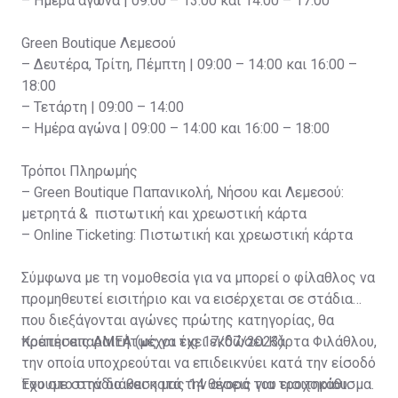
– Ημέρα αγώνα | 09:00 – 13:00 και 14:00 – 17:00
Green Boutique Λεμεσού
– Δευτέρα, Τρίτη, Πέμπτη | 09:00 – 14:00 και 16:00 –
18:00
– Τετάρτη | 09:00 – 14:00
– Ημέρα αγώνα | 09:00 – 14:00 και 16:00 – 18:00
Τρόποι Πληρωμής
– Green Boutique Παπανικολή, Νήσου και Λεμεσού:
μετρητά & πιστωτική και χρεωστική κάρτα
– Online Ticketing: Πιστωτική και χρεωστική κάρτα
Σύμφωνα με τη νομοθεσία για να μπορεί ο φίλαθλος να
προμηθευτεί εισιτήριο και να εισέρχεται σε στάδια
που διεξάγονται αγώνες πρώτης κατηγορίας, θα
πρέπει απαραιτήτως να έχει εκδώσει Κάρτα Φιλάθλου,
Κρατήσεις ΑΜΕΑ (μέχρι τις 17/07/2023)
την οποία υποχρεούται να επιδεικνύει κατά την είσοδό
του στο στάδιο και κατά την αγορά του εισιτηρίου.
Έχουμε στην διάθεση μας 14 θέσεις για τροχοκάθισμα.