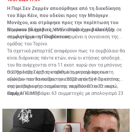
Η Παρί Σεν Ζερμέν αποσύρθηκε από τη διεκδίκηση
του Χάρι Κέιν, που οδεύει προς την Μπάγερν
Μονάχου, και στράφηκε προς την περίπτωση του
Ντούσαν Βλάχοβιτς, στον οποίο έχει βάλει ήδη
Σύμφωνα με γαλλικά ΜΜΕ ο Σέρβος φορ κατέληξε σε
«πωλητήριο» η Γιουβέντους.
συμφωνία με την Παρί και απομένει η συναίνεση της
ομάδας του Τορίνο.
Τα σχετικά ρεπορτάζ αναφέρουν πως το συμβόλαιο θα
είναι διάρκειας πέντε ετών, ενώ οι ετήσιες αποδοχές
του θα ανέρχονται στα 11 εκατ. ευρώ συν τα μπόνους
που θα λάβει από τον αριθμό των γκολ και των
Ο 23χρονος Σέρβος επιθετικός μεταγράφηκε στη
αγώνων που θα παίξει την επόμενη σεζόν. Το κόστος
«Γιούβε» τον Ιανουάριο του 2022 από τη Φιορεντίνα, η
της μεταγραφής αναμένεται να φθάσει τα 70 εκατ.
οποία έβαλε στα ταμεία της περίπου 80 εκατ. ευρώ,
ευρώ.
και έχει καταγράψει 63 συμμετοχές με απολογισμό 23
Πηγή: ΑΠΕ ΜΠΕ
γκολ και έξι ασίστ.