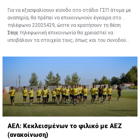
Για να εξασφαλίσουν είσοδο στο στάδιο ΓΣΠ άτομα με
αναπηρία, θα πρέπει να επικοινωνούν έγκαιρα στο
τηλέφωνο 22025429, ώστε να κρατήσουν τη θέση
τους.
Στην τηλεφωνική επικοινωνία θα χρειαστεί να
υποβάλουν τα στοιχεία τους, όπως και του συνοδού
τους. Τα στοιχεία που χρειάζονται είναι:
ονοματεπώνυμο, αριθμός πινακίδας αυτοκινήτου,
κάρτα ΑμεΑ και αριθμός κάρτας φιλάθλου του
συνοδού.»
ΑΕΛ: Κεκλεισμένων το φιλικό με ΑΕΖ
(ανακοίνωση)