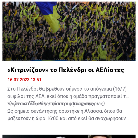
Not a done deal yet, but Mahrez is keen on the move and
Al-Ahli hope to move fast.🇸🇦
pic.twitter.com/Z0SmniQXIP
— Ben Jacobs (@JacobsBen)
July 15, 2023
«Κιτρινίζουν» το Πελένδρι οι ΑΕΛίστες
16.07.2023 13:51
Στο Πελένδρι θα βρεθούν σήμερα το απόγευμα (16/7)
οι φίλοι της ΑΕΛ, εκεί όπου η ομάδα πραγματοποιεί το
πρώτο στάδιο της προετοιμασίας της.
•
Έφυγαν δύο, θέλει τέσσερις (πληροφορίες)
Ως σημείο συνάντησης ορίστηκε η Άλασσα, όπου θα
μαζευτούν η ώρα 16:00 και από εκεί θα αναχωρήσουν
με προορισμό το κοινοτικό γήπεδο Πελενδρίου, για να
δώοσυν το παρών τους στην απογευματινή προπόνηση