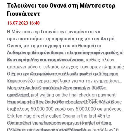
Τελειώνει του Ονανά στη Μάντσεστερ
Γιουνάιτεντ
16.07.2023 16:48
Η Μάντσεστερ Γιουνάιτεντ αναμένεται να
οριστικοποιήσει τη συμφωνία της με τον Αντρέ
Ονανά, με τη μεταγραφή του να θεωρείται
δεδομένη. Απομένουν οι τελευταίες οικονομικές
Δεδομένη πρέπει να θεωρείται η μεταγραφή του Αντρέ
λεπτομέρειες για την ανακοίνωση.
Ονανά στη Μάντσεστερ Γιουνάιτεντ, καθώς πλέον
απομένει μόνο ο τελικός έλεγχος των όρων πληρωμής
στη Ίντερ, προκειμένου να ολοκληρωθεί η απόκτησή
Ο Έρικ τεν Χαχ μάλιστα, τηλεφώνησε στον 27χρονο
του.
Καμερουνέζο τερματοφύλακα για να τον ενημερώσει
πως όλα κυλούν ομάδα και δεν υπάρχει κανένα
More on André Onana deal. Agreement is 99.9%
πρόβλημα.
completed, just waiting on the final check on payment
terms then he’ll travel to Manchester. 🔴🇨🇲
Η μεταγραφή του Ονανά θα κοστίσει στους κόκκινους
#MUFC
διαβόλους 50.000.000 ευρώ συν 5.000.000 σε μπόνους.
Erik ten Hag directly called Onana in the last 48h to
confirm that there are no issues, just matter of time.
Όλα πρέπει να τελειώσουν πριν από την Τετάρτη
Patience.
(19/7), όταν η αποστολή των "κόκκινων διαβόλων" θα
pic.twitter.com/y5hR51mqlU