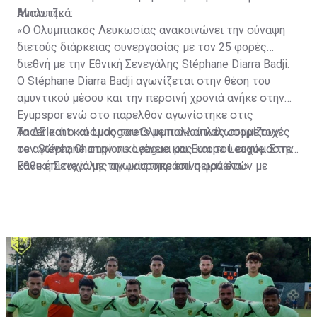
Μπάντζι.
Αναλυτικά:
«Ο Ολυμπιακός Λευκωσίας ανακοινώνει την σύναψη
διετούς διάρκειας συνεργασίας με τον 25 φορές
διεθνή με την Εθνική Σενεγάλης Stéphane Diarra Badji.
Ο Stéphane Diarra Badji αγωνίζεται στην θέση του
αμυντικού μέσου και την περσινή χρονιά ανήκε στην
Eyupspor ενώ στο παρελθόν αγωνίστηκε στις
Anderlecht και Ludogorets με πολλαπλές συμμετοχές
Το ΔΣ και ο κόσμος του Ολυμπιακού καλωσορίζουν
σε αγώνες Champions League και Europa League. Στην
τον Stéphane στην οικογένεια μας και του ευχόμαστε
Εθνική Σενεγάλης αγωνίστηκε επί σειρά ετών με
κάθε επιτυχία με την μαυροπράσινη φανέλα.»
συμπαίκτες όπως οι: Sadio Mane, Idrissa Gueye,
Cheikhou Kouyate, Papiss Cisse. Χαρακτηρίζεται από
εξαιρετικά αθλητικά προσόντα, τάκλιν ακριβείας και
άριστη τοποθέτηση σε όλο τον χώρο του κέντρου.