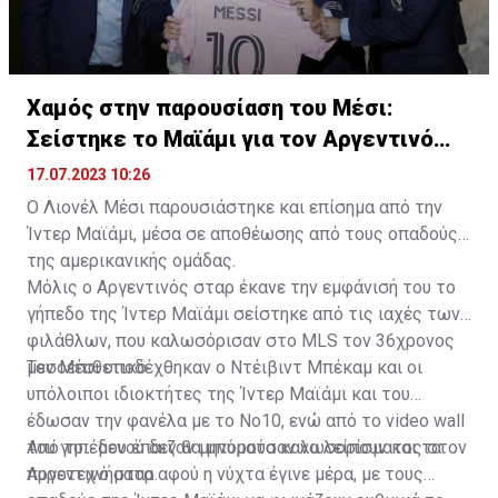
Χαμός στην παρουσίαση του Μέσι:
Σείστηκε το Μαϊάμι για τον Αργεντινό
σταρ
17.07.2023 10:26
Ο Λιονέλ Μέσι παρουσιάστηκε και επίσημα από την
Ίντερ Μαϊάμι, μέσα σε αποθέωσης από τους οπαδούς
της αμερικανικής ομάδας.
Μόλις ο Αργεντινός σταρ έκανε την εμφάνισή του το
γήπεδο της Ίντερ Μαϊάμι σείστηκε από τις ιαχές των
φιλάθλων, που καλωσόρισαν στο MLS τον 36χρονος
μεσοεπιθετικό.
Τον Μέσι υποδέχθηκαν ο Ντέιβιντ Μπέκαμ και οι
υπόλοιποι ιδιοκτήτες της Ίντερ Μαϊάμι και του
έδωσαν την φανέλα με το Νο10, ενώ από το video wall
του γηπέδου έπαιζαν μηνύματα καλωσορίσματος στον
Από το... μενού δεν θα μπορούσαν να λείπουν και τα
Αργεντινό σταρ.
πυροτεχνήματα αφού η νύχτα έγινε μέρα, με τους