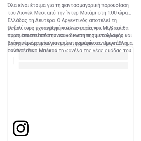
Όλα είναι έτοιμα για τη φαντασμαγορική παρουσίαση
του Λιονέλ Μέσι από την Ίντερ Μαϊάμι στη 1:00 ώρα
Ελλάδας τη Δευτέρα. Ο Αργεντινός αποτελεί τη
μεγαλύτερη μεταγραφή στην ιστορία του MLS και θα
Οι δυο τους έχουν βγει πολλές φορές φωτογραφία,
παρουσιαστεί από τον συνιδιοκτήτη του συλλόγου και
όμως έπειτα από την ανακοίνωση της μεταγραφής
προηγούμενη μεγαλύτερη μεταγραφή στο πρωτάθλημα,
βγήκαν ακόμα μία, για πρώτη φορά με τον Αργεντινό
τον Ντέιβιντ Μπέκαμ.
σούπερ σταρ να φορά τη φανέλα της νέας ομάδας του.