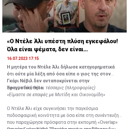
«Ο Ντέλε Άλι υπέστη πλύση εγκεφάλου!
Όλα είναι ψέματα, δεν είναι
υιοθετημένος»
16.07.2023 17:15
Η μητέρα του Ντέλε Άλι δήλωσε κατηγορηματικά
ότι ούτε μία λέξη από όσα είπε ο γιος της στον
Γκάρι Νέβιλ δεν ανταποκρίνεται στην
πραγματικότητα.
Έφυγαν δύο, θέλει τέσσερις (πληροφορίες)
«Είμαστε σε επαφές με Μυτίδη και Οικονομίδη»
Ο Ντέλε Άλι είχε συγκινήσει την παγκόσμια
ποδοσφαιρική κοινότητα με όσα είπε στη συνέντευξη
που παραχώρησε πρόσφατα στην εκπομπή «Overlap»