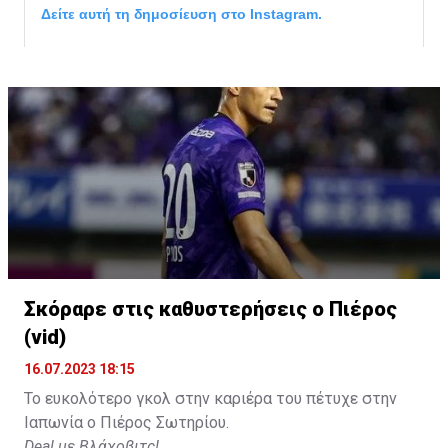
Δείτε αυτή τη δημοσίευση στο Instagram.
Σκόραρε στις καθυστερήσεις ο Πιέρος
Η δημοσίευση κοινοποιήθηκε από το χρήστη David Beckham (
(vid)
16.07.2023 18:15
Το ευκολότερο γκολ στην καριέρα του πέτυχε στην
Ιαπωνία ο Πιέρος Σωτηρίου.
Deal με Βλάχοβιτς!