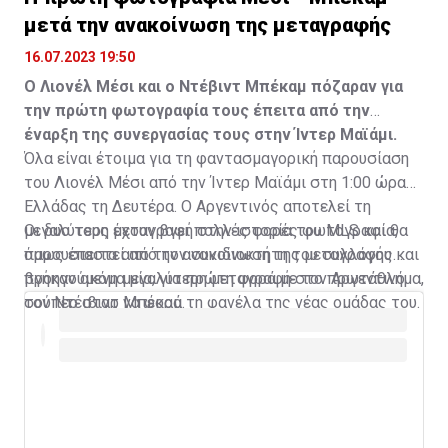
μετά την ανακοίνωση της μεταγραφής
16.07.2023 19:50
Ο Λιονέλ Μέσι και ο Ντέβιντ Μπέκαμ πόζαραν για
την πρώτη φωτογραφία τους έπειτα από την
έναρξη της συνεργασίας τους στην Ίντερ Μαϊάμι.
Όλα είναι έτοιμα για τη φαντασμαγορική παρουσίαση
του Λιονέλ Μέσι από την Ίντερ Μαϊάμι στη 1:00 ώρα
Ελλάδας τη Δευτέρα. Ο Αργεντινός αποτελεί τη
μεγαλύτερη μεταγραφή στην ιστορία του MLS και θα
Οι δυο τους έχουν βγει πολλές φορές φωτογραφία,
παρουσιαστεί από τον συνιδιοκτήτη του συλλόγου και
όμως έπειτα από την ανακοίνωση της μεταγραφής
προηγούμενη μεγαλύτερη μεταγραφή στο πρωτάθλημα,
βγήκαν ακόμα μία, για πρώτη φορά με τον Αργεντινό
τον Ντέιβιντ Μπέκαμ.
σούπερ σταρ να φορά τη φανέλα της νέας ομάδας του.