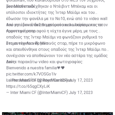
φιλάθλων, που καλωσόρισαν στο MLS τον 36χρονος
μεσοεπιθετικό.
Τον Μέσι υποδέχθηκαν ο Ντέιβιντ Μπέκαμ και οι
υπόλοιποι ιδιοκτήτες της Ίντερ Μαϊάμι και του
έδωσαν την φανέλα με το Νο10, ενώ από το video wall
του γηπέδου έπαιζαν μηνύματα καλωσορίσματος στον
Από το... μενού δεν θα μπορούσαν να λείπουν και τα
Αργεντινό σταρ.
πυροτεχνήματα αφού η νύχτα έγινε μέρα, με τους
οπαδούς της Ίντερ Μαϊάμι να φωνάζουν ρυθμικά το
όνομα του Λιονέλ Μέσι.
Στη συνέχεια ο Αργεντινός σταρ, πήρε το μικρόφωνο
και απευθύνθηκε στους οπαδούς της Ίντερ Μαϊάμι που
συνέχισαν να αποθεώνουν τον νέο αστέρα της ομάδας
τους.
Δείτε παρακάτω video και φωτογραφίες:
Bienvenido a nuestra familia💗🖤
pic.twitter.com/k7VOSGo1lv
— Inter Miami CF (@InterMiamiCF)
La PresentaSÍon by Royal Caribbean
July 17, 2023
https://t.co/65qgCXyLiK
— Inter Miami CF (@InterMiamiCF)
July 17, 2023