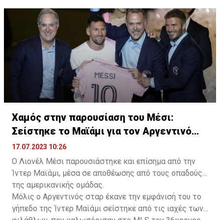
Χαμός στην παρουσίαση του Μέσι:
Σείστηκε το Μαϊάμι για τον Αργεντινό
σταρ
17.07.2023 10:26
Ο Λιονέλ Μέσι παρουσιάστηκε και επίσημα από την
Ίντερ Μαϊάμι, μέσα σε αποθέωσης από τους οπαδούς
της αμερικανικής ομάδας.
Μόλις ο Αργεντινός σταρ έκανε την εμφάνισή του το
γήπεδο της Ίντερ Μαϊάμι σείστηκε από τις ιαχές των