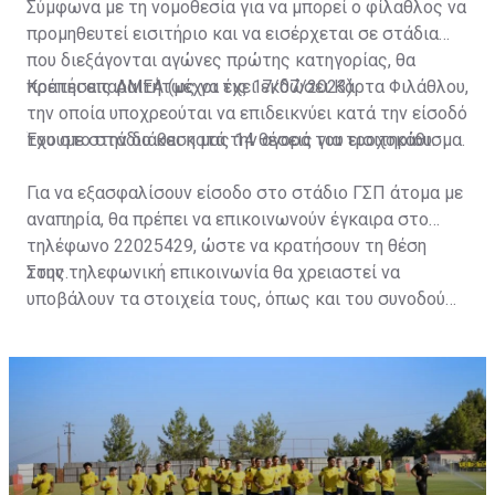
Σύμφωνα με τη νομοθεσία για να μπορεί ο φίλαθλος να
προμηθευτεί εισιτήριο και να εισέρχεται σε στάδια
που διεξάγονται αγώνες πρώτης κατηγορίας, θα
πρέπει απαραιτήτως να έχει εκδώσει Κάρτα Φιλάθλου,
Κρατήσεις ΑΜΕΑ (μέχρι τις 17/07/2023)
την οποία υποχρεούται να επιδεικνύει κατά την είσοδό
του στο στάδιο και κατά την αγορά του εισιτηρίου.
Έχουμε στην διάθεση μας 14 θέσεις για τροχοκάθισμα.
Για να εξασφαλίσουν είσοδο στο στάδιο ΓΣΠ άτομα με
αναπηρία, θα πρέπει να επικοινωνούν έγκαιρα στο
τηλέφωνο 22025429, ώστε να κρατήσουν τη θέση
τους.
Στην τηλεφωνική επικοινωνία θα χρειαστεί να
υποβάλουν τα στοιχεία τους, όπως και του συνοδού
τους. Τα στοιχεία που χρειάζονται είναι:
ονοματεπώνυμο, αριθμός πινακίδας αυτοκινήτου,
κάρτα ΑμεΑ και αριθμός κάρτας φιλάθλου του
συνοδού.»