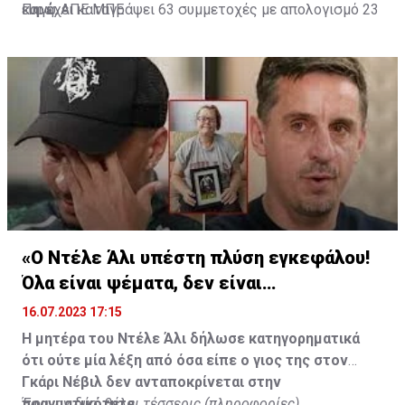
ευρώ.
και έχει καταγράψει 63 συμμετοχές με απολογισμό 23
Πηγή: ΑΠΕ ΜΠΕ
γκολ και έξι ασίστ.
«Ο Ντέλε Άλι υπέστη πλύση εγκεφάλου!
Όλα είναι ψέματα, δεν είναι
υιοθετημένος»
16.07.2023 17:15
Η μητέρα του Ντέλε Άλι δήλωσε κατηγορηματικά
ότι ούτε μία λέξη από όσα είπε ο γιος της στον
Γκάρι Νέβιλ δεν ανταποκρίνεται στην
πραγματικότητα.
Έφυγαν δύο, θέλει τέσσερις (πληροφορίες)