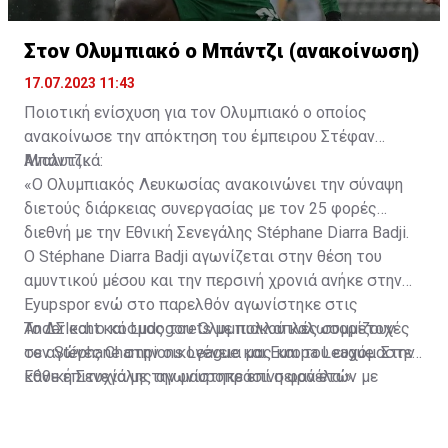
Στον Ολυμπιακό ο Μπάντζι (ανακοίνωση)
17.07.2023 11:43
Ποιοτική ενίσχυση για τον Ολυμπιακό ο οποίος
ανακοίνωσε την απόκτηση του έμπειρου Στέφαν
Μπάντζι.
Αναλυτικά:
«Ο Ολυμπιακός Λευκωσίας ανακοινώνει την σύναψη
διετούς διάρκειας συνεργασίας με τον 25 φορές
διεθνή με την Εθνική Σενεγάλης Stéphane Diarra Badji.
Ο Stéphane Diarra Badji αγωνίζεται στην θέση του
αμυντικού μέσου και την περσινή χρονιά ανήκε στην
Eyupspor ενώ στο παρελθόν αγωνίστηκε στις
Anderlecht και Ludogorets με πολλαπλές συμμετοχές
Το ΔΣ και ο κόσμος του Ολυμπιακού καλωσορίζουν
σε αγώνες Champions League και Europa League. Στην
τον Stéphane στην οικογένεια μας και του ευχόμαστε
Εθνική Σενεγάλης αγωνίστηκε επί σειρά ετών με
κάθε επιτυχία με την μαυροπράσινη φανέλα.»
συμπαίκτες όπως οι: Sadio Mane, Idrissa Gueye,
Cheikhou Kouyate, Papiss Cisse. Χαρακτηρίζεται από