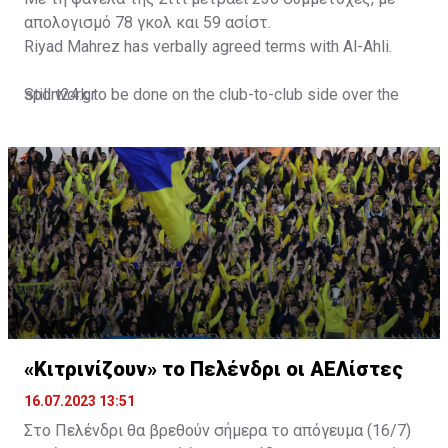
απολογισμό 78 γκολ και 59 ασίστ.
Riyad Mahrez has verbally agreed terms with Al-Ahli.
Still work to be done on the club-to-club side over the
sport24.gr
next 24-48 hours.
Not a done deal yet, but Mahrez is keen on the move and
Al-Ahli hope to move fast.🇸🇦
pic.twitter.com/Z0SmniQXIP
— Ben Jacobs (@JacobsBen)
July 15, 2023
«Κιτρινίζουν» το Πελένδρι οι ΑΕΛίστες
16.07.2023 13:51
Στο Πελένδρι θα βρεθούν σήμερα το απόγευμα (16/7)