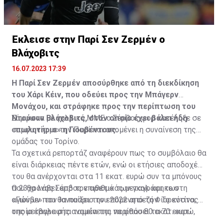
Η δημοσίευση κοινοποιήθηκε από το χρήστη サンフレッチェ広島 (@
Έκλεισε στην Παρί Σεν Ζερμέν ο
Βλάχοβιτς
16.07.2023 17:39
Η Παρί Σεν Ζερμέν αποσύρθηκε από τη διεκδίκηση
του Χάρι Κέιν, που οδεύει προς την Μπάγερν
Μονάχου, και στράφηκε προς την περίπτωση του
Ντούσαν Βλάχοβιτς, στον οποίο έχει βάλει ήδη
Σύμφωνα με γαλλικά ΜΜΕ ο Σέρβος φορ κατέληξε σε
«πωλητήριο» η Γιουβέντους.
συμφωνία με την Παρί και απομένει η συναίνεση της
ομάδας του Τορίνο.
Τα σχετικά ρεπορτάζ αναφέρουν πως το συμβόλαιο θα
είναι διάρκειας πέντε ετών, ενώ οι ετήσιες αποδοχές
του θα ανέρχονται στα 11 εκατ. ευρώ συν τα μπόνους
που θα λάβει από τον αριθμό των γκολ και των
Ο 23χρονος Σέρβος επιθετικός μεταγράφηκε στη
αγώνων που θα παίξει την επόμενη σεζόν. Το κόστος
«Γιούβε» τον Ιανουάριο του 2022 από τη Φιορεντίνα, η
της μεταγραφής αναμένεται να φθάσει τα 70 εκατ.
οποία έβαλε στα ταμεία της περίπου 80 εκατ. ευρώ,