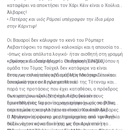
καταφέρει να αποκτήσει τον Χάρι Κέιν είναι ο Χούλιαν
Άλβαρες!
•
Πατέρας και υιός Ράμσεϊ υπέγραψαν την ίδια μέρα
στην Κάρντιφ!
Οι Βαυαροί δεν κάλυψαν το κενό του Ρόμπερτ
Λεβαντόφσκι το περσινό καλοκαίρι και η απουσία του
-όπως είναι απόλυτα λογικό- ήταν αισθητή στη γραμμή
κρούσης και ιδιαίτερα στο Champions League, όπου η
•
Ομόνοια: Γιούσεφ Μεχρί... σε δράση! (ΒΙΝΤΕΟ)
ομάδα του Τόμας Τούχελ δεν κατάφερε να είναι
ανταγωνιστική απέναντι στη Μάντσεστερ Σίτι και
Έτσι, τις τελευταίες εβδομάδες η Μπάγερν κινείται
αποκλείστηκε στα προημιτελικά.
δυναμικά για τον Άγγλο επιθετικό της Τότεναμ και
παρά τις προτάσεις που έχει καταθέσει, ο πρόεδρος
των «σπιρουνιών», Ντάνιελ Λέβι, δεν είναι
Οι παραπάνω εξελίξεις έχουν αναγκάσει τους
διατεθειμένος να τον παραχωρήσει χωρίς να βάλει
πρωταθλητές Γερμανίας να στραφούν και σε άλλες
στα ταμεία του συλλόγου το ποσό που επιθυμεί.
περιπτώσεις και μια τέτοια είναι ο Χουλιάν Άλβαρες.
Η Μπάγερν σύμφωνα με πληροφορίες από την Αγγλία
Ο Αργεντινός σέντερ φορ προέρχεται από «μυθική»
θέλει να τον κάνει δικό της ως δανεικό από τη
σεζόν, έχοντας κατακτήσει με την Αργεντινή το