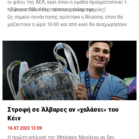
οι φίλοι της ΑΕΛ, εκεί όπου η ομάδα πραγματοποιεί το
πρώτο στάδιο της προετοιμασίας της.
•
Έφυγαν δύο, θέλει τέσσερις (πληροφορίες)
Ως σημείο συνάντησης ορίστηκε η Άλασσα, όπου θα
μαζευτούν η ώρα 16:00 και από εκεί θα αναχωρήσουν
με προορισμό το κοινοτικό γήπεδο Πελενδρίου, για να
δώοσυν το παρών τους στην απογευματινή προπόνηση
της ομάδας.
Στροφή σε Άλβαρες αν «χαλάσει» του
Κέιν
16.07.2023 13:09
Η πρώτη επιλογή της Μπάγερν Μονάχου αν δεν