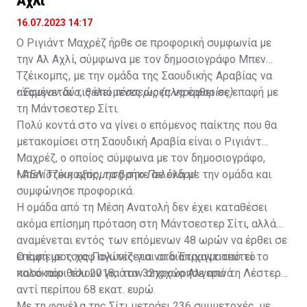
Αχλί
16.07.2023 14:17
Ο Ριγιάντ Μαχρέζ ήρθε σε προφορική συμφωνία με
την Αλ Αχλί, σύμφωνα με τον δημοσιογράφο Μπεν
Τζέικομπς, με την ομάδα της Σαουδικής Αραβίας να
αναμένεται τις επόμενες ώρες να έρθει σε επαφή με
•
Έφυγαν δύο, θέλει τέσσερις (πληροφορίες)
τη Μάντσεστερ Σίτι.
Πολύ κοντά στο να γίνει ο επόμενος παίκτης που θα
μετακομίσει στη Σαουδική Αραβία είναι ο Ριγιάντ
Μαχρέζ, ο οποίος σύμφωνα με τον δημοσιογράφο,
Μπεν Τζέικομπς, τα βρήκε σε όλα με την ομάδα και
•
ΑΕΛίστικη εξόρμηση στο Πελένδρι!
συμφώνησε προφορικά.
Η ομάδα από τη Μέση Ανατολή δεν έχει καταθέσει
ακόμα επίσημη πρόταση στη Μάντσεστερ Σίτι, αλλά
αναμένεται εντός των επόμενων 48 ωρών να έρθει σε
επαφή με τους Πολίτες για να διαπραγματευτεί το
Ο έμπειρος χαφ αγωνίζεται στο Έτιχαντ από το
ποσό που θέλουν για τον 32χρονο Αλγερινό.
καλοκαίρι του 2018, όταν αποχώρησε από τη Λέστερ
αντί περίπου 68 εκατ. ευρώ.
Με τη φανέλα της Σίτι μετράει 236 συμμετοχές, με