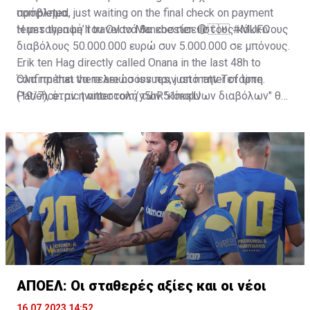
πρόβλημα.
completed, just waiting on the final check on payment
terms then he’ll travel to Manchester. 🔴🇨🇲
Η μεταγραφή του Ονανά θα κοστίσει στους κόκκινους
#MUFC
διαβόλους 50.000.000 ευρώ συν 5.000.000 σε μπόνους.
Erik ten Hag directly called Onana in the last 48h to
confirm that there are no issues, just matter of time.
Όλα πρέπει να τελειώσουν πριν από την Τετάρτη
Patience.
(19/7), όταν η αποστολή των "κόκκινων διαβόλων" θα
pic.twitter.com/y5hR51mqlU
— Fabrizio Romano (@FabrizioRomano)
αναχωρήσει για περιοδεία στις ΗΠΑ.
July 16, 2023
ΑΠΟΕΛ: Οι σταθερές αξίες και οι νέοι
16.07.2023 14:52