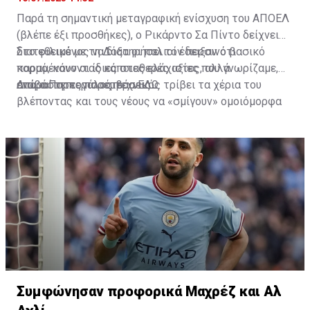
Παρά τη σημαντική μεταγραφική ενίσχυση του ΑΠΟΕΛ
(βλέπε έξι προσθήκες), ο Ρικάρντο Σα Πίντο δείχνει
διατεθειμένος να διατηρήσει τον περσινό βασικό
Στο φιλικό με τη Δόξα οι παλιοί έδειξαν ότι
κορμό, κάνοντας κάποιες ελάχιστες, αλλά
παραμένουν οι ίδιες σταθερές αξίες που γνωρίζαμε,
απαραίτητες παρεμβάσεις.
ενώ ο Πορτογάλος τεχνικός τρίβει τα χέρια του
Διαβάστε περισσότερα
ΕΔΩ
.
βλέποντας και τους νέους να «σμίγουν» ομοιόμορφα
στο γήπεδο με το περσινό ρόστερ.
Συμφώνησαν προφορικά Μαχρέζ και Αλ