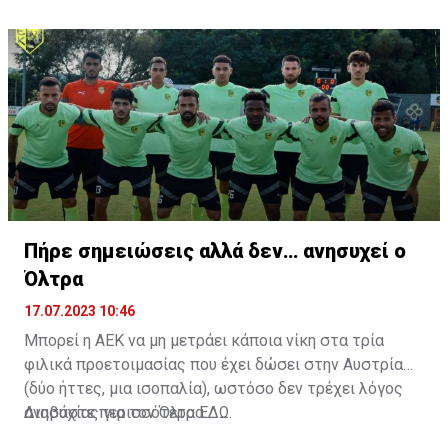
εξαιρετικά αθλητικά προσόντα, τάκλιν ακριβείας και
άριστη τοποθέτηση σε όλο τον χώρο του κέντρου.
Πήρε σημειώσεις αλλά δεν… ανησυχεί ο
Όλτρα
17.07.2023 10:46
Μπορεί η ΑΕΚ να μη μετράει κάποια νίκη στα τρία
φιλικά προετοιμασίας που έχει δώσει στην Αυστρία
(δύο ήττες, μια ισοπαλία), ωστόσο δεν τρέχει λόγος
ανησυχίας για τον Όλτρα.
Διαβάστε περισσότερα
ΕΔΩ
.