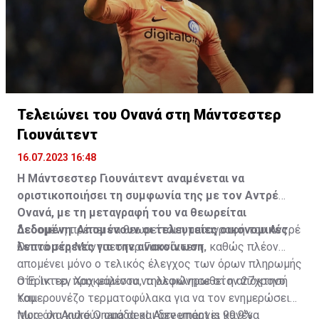
Τελειώνει του Ονανά στη Μάντσεστερ
Γιουνάιτεντ
16.07.2023 16:48
Η Μάντσεστερ Γιουνάιτεντ αναμένεται να
οριστικοποιήσει τη συμφωνία της με τον Αντρέ
Ονανά, με τη μεταγραφή του να θεωρείται
δεδομένη. Απομένουν οι τελευταίες οικονομικές
Δεδομένη πρέπει να θεωρείται η μεταγραφή του Αντρέ
λεπτομέρειες για την ανακοίνωση.
Ονανά στη Μάντσεστερ Γιουνάιτεντ, καθώς πλέον
απομένει μόνο ο τελικός έλεγχος των όρων πληρωμής
στη Ίντερ, προκειμένου να ολοκληρωθεί η απόκτησή
Ο Έρικ τεν Χαχ μάλιστα, τηλεφώνησε στον 27χρονο
του.
Καμερουνέζο τερματοφύλακα για να τον ενημερώσει
πως όλα κυλούν ομάδα και δεν υπάρχει κανένα
More on André Onana deal. Agreement is 99.9%