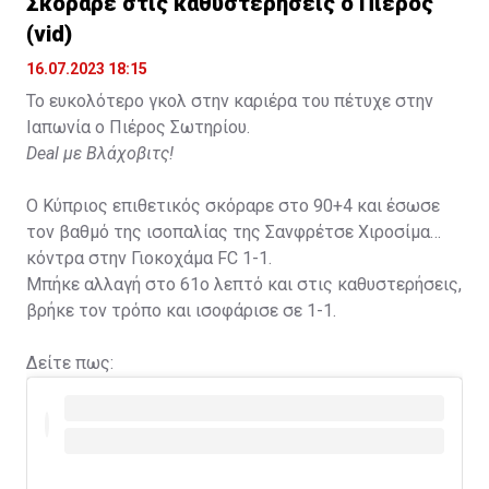
Σκόραρε στις καθυστερήσεις ο Πιέρος
Η δημοσίευση κοινοποιήθηκε από το χρήστη David Beckham (
(vid)
16.07.2023 18:15
Το ευκολότερο γκολ στην καριέρα του πέτυχε στην
Ιαπωνία ο Πιέρος Σωτηρίου.
Deal με Βλάχοβιτς!
Ο Κύπριος επιθετικός σκόραρε στο 90+4 και έσωσε
τον βαθμό της ισοπαλίας της Σανφρέτσε Χιροσίμα
κόντρα στην Γιοκοχάμα FC 1-1.
Μπήκε αλλαγή στο 61ο λεπτό και στις καθυστερήσεις,
βρήκε τον τρόπο και ισοφάρισε σε 1-1.
Δείτε πως: