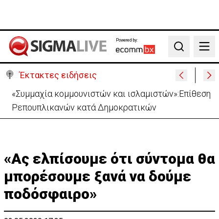
Powered by:
Search
Έκτακτες ειδήσεις
Στο «γήπεδο» της Λευκωσίας περνά ο GSI -«Κλειδί»
ο Σεπτέμβριος για τις έρευνες
«Ας ελπίσουμε ότι σύντομα θα
μπορέσουμε ξανά να δούμε
ποδόσφαιρο»