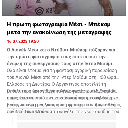
Η πρώτη φωτογραφία Μέσι - Μπέκαμ
μετά την ανακοίνωση της μεταγραφής
16.07.2023 19:50
Ο Λιονέλ Μέσι και ο Ντέβιντ Μπέκαμ πόζαραν για
την πρώτη φωτογραφία τους έπειτα από την
έναρξη της συνεργασίας τους στην Ίντερ Μαϊάμι.
Όλα είναι έτοιμα για τη φαντασμαγορική παρουσίαση
του Λιονέλ Μέσι από την Ίντερ Μαϊάμι στη 1:00 ώρα
Ελλάδας τη Δευτέρα. Ο Αργεντινός αποτελεί τη
μεγαλύτερη μεταγραφή στην ιστορία του MLS και θα
Οι δυο τους έχουν βγει πολλές φορές φωτογραφία,
παρουσιαστεί από τον συνιδιοκτήτη του συλλόγου και
όμως έπειτα από την ανακοίνωση της μεταγραφής
προηγούμενη μεγαλύτερη μεταγραφή στο πρωτάθλημα,
βγήκαν ακόμα μία, για πρώτη φορά με τον Αργεντινό
τον Ντέιβιντ Μπέκαμ.
σούπερ σταρ να φορά τη φανέλα της νέας ομάδας του.