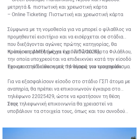
μετρητά & πιστωτική και χρεωστική κάρτα
– Online Ticketing: Πιστωτική και χρεωστική κάρτα
Σύμφωνα με τη νομοθεσία για να μπορεί ο φίλαθλος να
προμηθευτεί εισιτήριο και να εισέρχεται σε στάδια
που διεξάγονται αγώνες πρώτης κατηγορίας, θα
πρέπει απαραιτήτως να έχει εκδώσει Κάρτα Φιλάθλου,
Κρατήσεις ΑΜΕΑ (μέχρι τις 17/07/2023)
την οποία υποχρεούται να επιδεικνύει κατά την είσοδό
του στο στάδιο και κατά την αγορά του εισιτηρίου.
Έχουμε στην διάθεση μας 14 θέσεις για τροχοκάθισμα.
Για να εξασφαλίσουν είσοδο στο στάδιο ΓΣΠ άτομα με
αναπηρία, θα πρέπει να επικοινωνούν έγκαιρα στο
τηλέφωνο 22025429, ώστε να κρατήσουν τη θέση
τους.
Στην τηλεφωνική επικοινωνία θα χρειαστεί να
υποβάλουν τα στοιχεία τους, όπως και του συνοδού
τους. Τα στοιχεία που χρειάζονται είναι:
ονοματεπώνυμο, αριθμός πινακίδας αυτοκινήτου,
κάρτα ΑμεΑ και αριθμός κάρτας φιλάθλου του