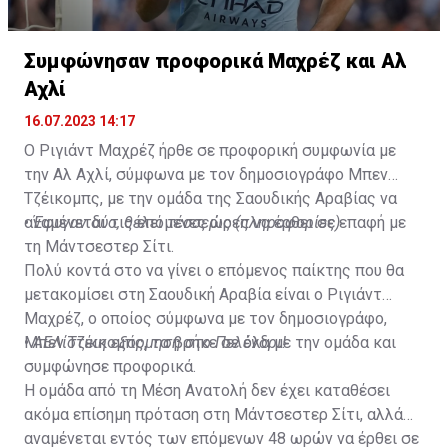
Συμφώνησαν προφορικά Μαχρέζ και Αλ
Αχλί
16.07.2023 14:17
Ο Ριγιάντ Μαχρέζ ήρθε σε προφορική συμφωνία με
την Αλ Αχλί, σύμφωνα με τον δημοσιογράφο Μπεν
Τζέικομπς, με την ομάδα της Σαουδικής Αραβίας να
αναμένεται τις επόμενες ώρες να έρθει σε επαφή με
•
Έφυγαν δύο, θέλει τέσσερις (πληροφορίες)
τη Μάντσεστερ Σίτι.
Πολύ κοντά στο να γίνει ο επόμενος παίκτης που θα
μετακομίσει στη Σαουδική Αραβία είναι ο Ριγιάντ
Μαχρέζ, ο οποίος σύμφωνα με τον δημοσιογράφο,
Μπεν Τζέικομπς, τα βρήκε σε όλα με την ομάδα και
•
ΑΕΛίστικη εξόρμηση στο Πελένδρι!
συμφώνησε προφορικά.
Η ομάδα από τη Μέση Ανατολή δεν έχει καταθέσει
ακόμα επίσημη πρόταση στη Μάντσεστερ Σίτι, αλλά
αναμένεται εντός των επόμενων 48 ωρών να έρθει σε