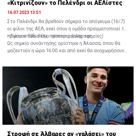
«Κιτρινίζουν» το Πελένδρι οι ΑΕΛίστες
16.07.2023 13:51
Στο Πελένδρι θα βρεθούν σήμερα το απόγευμα (16/7)
οι φίλοι της ΑΕΛ, εκεί όπου η ομάδα πραγματοποιεί το
πρώτο στάδιο της προετοιμασίας της.
•
Έφυγαν δύο, θέλει τέσσερις (πληροφορίες)
Ως σημείο συνάντησης ορίστηκε η Άλασσα, όπου θα
μαζευτούν η ώρα 16:00 και από εκεί θα αναχωρήσουν
με προορισμό το κοινοτικό γήπεδο Πελενδρίου, για να
δώοσυν το παρών τους στην απογευματινή προπόνηση
της ομάδας.
Στροφή σε Άλβαρες αν «χαλάσει» του