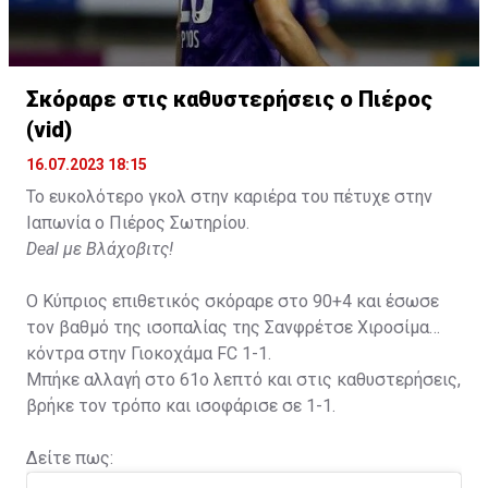
Σκόραρε στις καθυστερήσεις ο Πιέρος
Η δημοσίευση κοινοποιήθηκε από το χρήστη David Beckham (
(vid)
16.07.2023 18:15
Το ευκολότερο γκολ στην καριέρα του πέτυχε στην
Ιαπωνία ο Πιέρος Σωτηρίου.
Deal με Βλάχοβιτς!
Ο Κύπριος επιθετικός σκόραρε στο 90+4 και έσωσε
τον βαθμό της ισοπαλίας της Σανφρέτσε Χιροσίμα
κόντρα στην Γιοκοχάμα FC 1-1.
Μπήκε αλλαγή στο 61ο λεπτό και στις καθυστερήσεις,
βρήκε τον τρόπο και ισοφάρισε σε 1-1.
Δείτε πως: