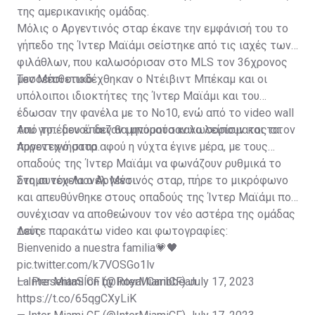
της αμερικανικής ομάδας.
Μόλις ο Αργεντινός σταρ έκανε την εμφάνισή του το
γήπεδο της Ίντερ Μαϊάμι σείστηκε από τις ιαχές των
φιλάθλων, που καλωσόρισαν στο MLS τον 36χρονος
μεσοεπιθετικό.
Τον Μέσι υποδέχθηκαν ο Ντέιβιντ Μπέκαμ και οι
υπόλοιποι ιδιοκτήτες της Ίντερ Μαϊάμι και του
έδωσαν την φανέλα με το Νο10, ενώ από το video wall
του γηπέδου έπαιζαν μηνύματα καλωσορίσματος στον
Από το... μενού δεν θα μπορούσαν να λείπουν και τα
Αργεντινό σταρ.
πυροτεχνήματα αφού η νύχτα έγινε μέρα, με τους
οπαδούς της Ίντερ Μαϊάμι να φωνάζουν ρυθμικά το
όνομα του Λιονέλ Μέσι.
Στη συνέχεια ο Αργεντινός σταρ, πήρε το μικρόφωνο
και απευθύνθηκε στους οπαδούς της Ίντερ Μαϊάμι που
συνέχισαν να αποθεώνουν τον νέο αστέρα της ομάδας
τους.
Δείτε παρακάτω video και φωτογραφίες:
Bienvenido a nuestra familia💗🖤
pic.twitter.com/k7VOSGo1lv
— Inter Miami CF (@InterMiamiCF)
La PresentaSÍon by Royal Caribbean
July 17, 2023
https://t.co/65qgCXyLiK