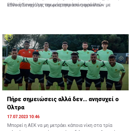
Εθνική Σενεγάλης αγωνίστηκε επί σειρά ετών με
κάθε επιτυχία με την μαυροπράσινη φανέλα.»
συμπαίκτες όπως οι: Sadio Mane, Idrissa Gueye,
Cheikhou Kouyate, Papiss Cisse. Χαρακτηρίζεται από
εξαιρετικά αθλητικά προσόντα, τάκλιν ακριβείας και
άριστη τοποθέτηση σε όλο τον χώρο του κέντρου.
Πήρε σημειώσεις αλλά δεν… ανησυχεί ο
Όλτρα
17.07.2023 10:46
Μπορεί η ΑΕΚ να μη μετράει κάποια νίκη στα τρία