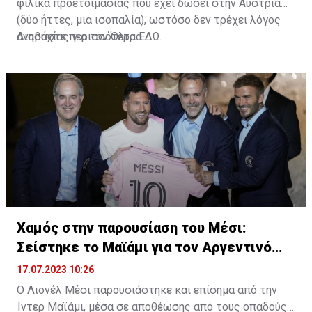
φιλικά προετοιμασίας που έχει δώσει στην Αυστρία
(δύο ήττες, μια ισοπαλία), ωστόσο δεν τρέχει λόγος
ανησυχίας για τον Όλτρα.
Διαβάστε περισσότερα
ΕΔΩ
.
Χαμός στην παρουσίαση του Μέσι:
Σείστηκε το Μαϊάμι για τον Αργεντινό
σταρ
17.07.2023 10:26
Ο Λιονέλ Μέσι παρουσιάστηκε και επίσημα από την
Ίντερ Μαϊάμι, μέσα σε αποθέωσης από τους οπαδούς