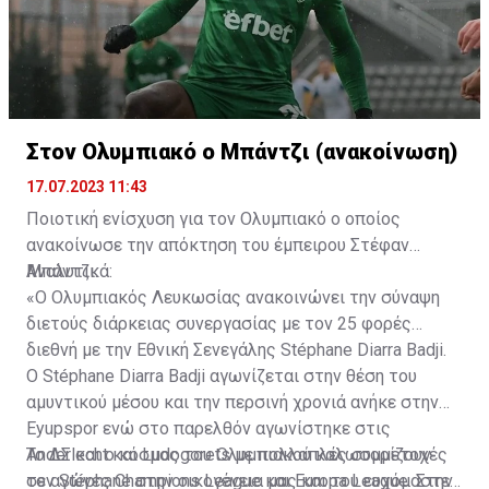
Στον Ολυμπιακό ο Μπάντζι (ανακοίνωση)
17.07.2023 11:43
Ποιοτική ενίσχυση για τον Ολυμπιακό ο οποίος
ανακοίνωσε την απόκτηση του έμπειρου Στέφαν
Μπάντζι.
Αναλυτικά:
«Ο Ολυμπιακός Λευκωσίας ανακοινώνει την σύναψη
διετούς διάρκειας συνεργασίας με τον 25 φορές
διεθνή με την Εθνική Σενεγάλης Stéphane Diarra Badji.
Ο Stéphane Diarra Badji αγωνίζεται στην θέση του
αμυντικού μέσου και την περσινή χρονιά ανήκε στην
Eyupspor ενώ στο παρελθόν αγωνίστηκε στις
Anderlecht και Ludogorets με πολλαπλές συμμετοχές
Το ΔΣ και ο κόσμος του Ολυμπιακού καλωσορίζουν
σε αγώνες Champions League και Europa League. Στην
τον Stéphane στην οικογένεια μας και του ευχόμαστε