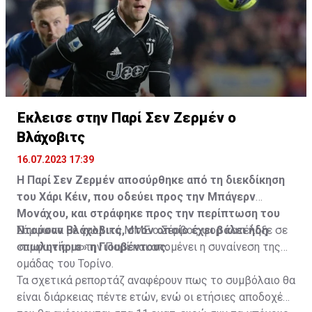
Η δημοσίευση κοινοποιήθηκε από το χρήστη サンフレッチェ広島 (@
Έκλεισε στην Παρί Σεν Ζερμέν ο
Βλάχοβιτς
16.07.2023 17:39
Η Παρί Σεν Ζερμέν αποσύρθηκε από τη διεκδίκηση
του Χάρι Κέιν, που οδεύει προς την Μπάγερν
Μονάχου, και στράφηκε προς την περίπτωση του
Ντούσαν Βλάχοβιτς, στον οποίο έχει βάλει ήδη
Σύμφωνα με γαλλικά ΜΜΕ ο Σέρβος φορ κατέληξε σε
«πωλητήριο» η Γιουβέντους.
συμφωνία με την Παρί και απομένει η συναίνεση της
ομάδας του Τορίνο.
Τα σχετικά ρεπορτάζ αναφέρουν πως το συμβόλαιο θα
είναι διάρκειας πέντε ετών, ενώ οι ετήσιες αποδοχές