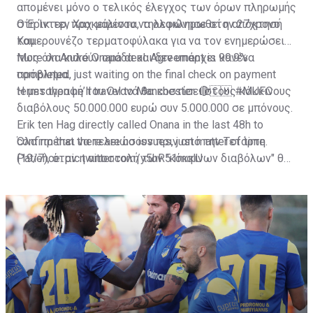
απομένει μόνο ο τελικός έλεγχος των όρων πληρωμής
στη Ίντερ, προκειμένου να ολοκληρωθεί η απόκτησή
Ο Έρικ τεν Χαχ μάλιστα, τηλεφώνησε στον 27χρονο
του.
Καμερουνέζο τερματοφύλακα για να τον ενημερώσει
πως όλα κυλούν ομάδα και δεν υπάρχει κανένα
More on André Onana deal. Agreement is 99.9%
πρόβλημα.
completed, just waiting on the final check on payment
terms then he’ll travel to Manchester. 🔴🇨🇲
Η μεταγραφή του Ονανά θα κοστίσει στους κόκκινους
#MUFC
διαβόλους 50.000.000 ευρώ συν 5.000.000 σε μπόνους.
Erik ten Hag directly called Onana in the last 48h to
confirm that there are no issues, just matter of time.
Όλα πρέπει να τελειώσουν πριν από την Τετάρτη
Patience.
(19/7), όταν η αποστολή των "κόκκινων διαβόλων" θα
pic.twitter.com/y5hR51mqlU
— Fabrizio Romano (@FabrizioRomano)
αναχωρήσει για περιοδεία στις ΗΠΑ.
July 16, 2023