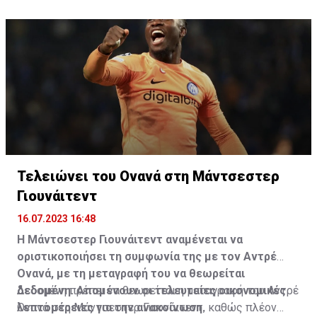
του στα υπνωτικά χάπια.
σχολείο. Έχουμε όλα τα αποδεικτικά στοιχεία που
δείχνουν τον Ντέλε μαζί με τον πατέρα του όταν ήταν
παιδί. Του έχει γίνει πλύση εγκεφάλου», πρόσθεσε.
Τελειώνει του Ονανά στη Μάντσεστερ
Γιουνάιτεντ
16.07.2023 16:48
Η Μάντσεστερ Γιουνάιτεντ αναμένεται να
οριστικοποιήσει τη συμφωνία της με τον Αντρέ
Ονανά, με τη μεταγραφή του να θεωρείται
δεδομένη. Απομένουν οι τελευταίες οικονομικές
Δεδομένη πρέπει να θεωρείται η μεταγραφή του Αντρέ
λεπτομέρειες για την ανακοίνωση.
Ονανά στη Μάντσεστερ Γιουνάιτεντ, καθώς πλέον