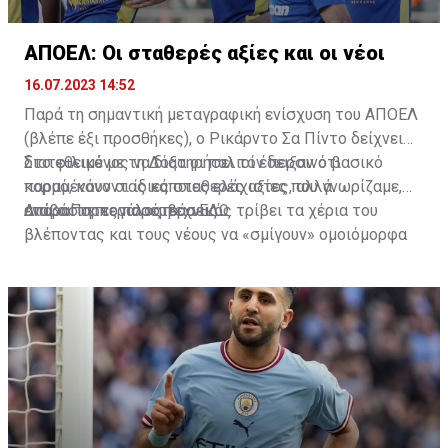
ΑΠΟΕΛ: Οι σταθερές αξίες και οι νέοι
16.07.2023 14:52
Παρά τη σημαντική μεταγραφική ενίσχυση του ΑΠΟΕΛ
(βλέπε έξι προσθήκες), ο Ρικάρντο Σα Πίντο δείχνει
διατεθειμένος να διατηρήσει τον περσινό βασικό
Στο φιλικό με τη Δόξα οι παλιοί έδειξαν ότι
κορμό, κάνοντας κάποιες ελάχιστες, αλλά
παραμένουν οι ίδιες σταθερές αξίες που γνωρίζαμε,
απαραίτητες παρεμβάσεις.
ενώ ο Πορτογάλος τεχνικός τρίβει τα χέρια του
Διαβάστε περισσότερα
ΕΔΩ
.
βλέποντας και τους νέους να «σμίγουν» ομοιόμορφα
στο γήπεδο με το περσινό ρόστερ.