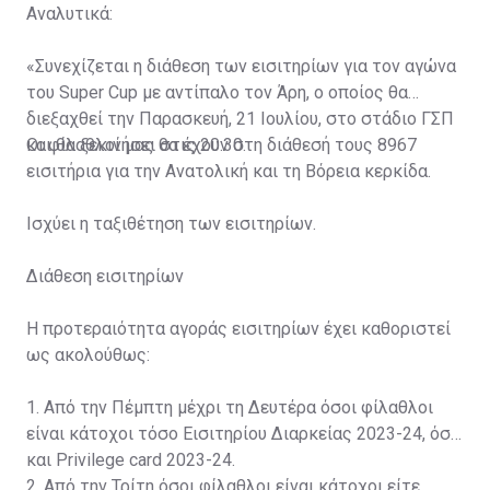
Αναλυτικά:
«Συνεχίζεται η διάθεση των εισιτηρίων για τον αγώνα
του Super Cup με αντίπαλο τον Άρη, ο οποίος θα
διεξαχθεί την Παρασκευή, 21 Ιουλίου, στο στάδιο ΓΣΠ
και θα ξεκινήσει στις 20:30.
Οι φίλαθλοί μας θα έχουν στη διάθεσή τους 8967
εισιτήρια για την Ανατολική και τη Βόρεια κερκίδα.
Ισχύει η ταξιθέτηση των εισιτηρίων.
Διάθεση εισιτηρίων
Η προτεραιότητα αγοράς εισιτηρίων έχει καθοριστεί
ως ακολούθως:
1. Από την Πέμπτη μέχρι τη Δευτέρα όσοι φίλαθλοι
είναι κάτοχοι τόσο Εισιτηρίου Διαρκείας 2023-24, όσο
και Privilege card 2023-24.
2. Από την Τρίτη όσοι φίλαθλοι είναι κάτοχοι είτε