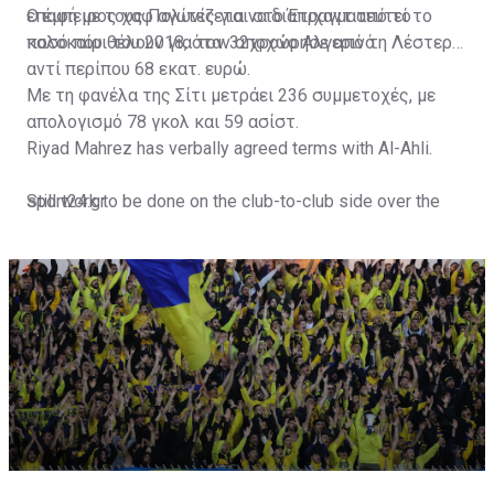
επαφή με τους Πολίτες για να διαπραγματευτεί το
Ο έμπειρος χαφ αγωνίζεται στο Έτιχαντ από το
ποσό που θέλουν για τον 32χρονο Αλγερινό.
καλοκαίρι του 2018, όταν αποχώρησε από τη Λέστερ
αντί περίπου 68 εκατ. ευρώ.
Με τη φανέλα της Σίτι μετράει 236 συμμετοχές, με
απολογισμό 78 γκολ και 59 ασίστ.
Riyad Mahrez has verbally agreed terms with Al-Ahli.
Still work to be done on the club-to-club side over the
sport24.gr
next 24-48 hours.
Not a done deal yet, but Mahrez is keen on the move and
Al-Ahli hope to move fast.🇸🇦
pic.twitter.com/Z0SmniQXIP
— Ben Jacobs (@JacobsBen)
July 15, 2023