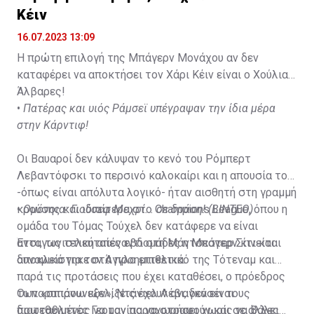
Κέιν
16.07.2023 13:09
Η πρώτη επιλογή της Μπάγερν Μονάχου αν δεν
καταφέρει να αποκτήσει τον Χάρι Κέιν είναι ο Χούλιαν
Άλβαρες!
•
Πατέρας και υιός Ράμσεϊ υπέγραψαν την ίδια μέρα
στην Κάρντιφ!
Οι Βαυαροί δεν κάλυψαν το κενό του Ρόμπερτ
Λεβαντόφσκι το περσινό καλοκαίρι και η απουσία του
-όπως είναι απόλυτα λογικό- ήταν αισθητή στη γραμμή
κρούσης και ιδιαίτερα στο Champions League, όπου η
•
Ομόνοια: Γιούσεφ Μεχρί... σε δράση! (ΒΙΝΤΕΟ)
ομάδα του Τόμας Τούχελ δεν κατάφερε να είναι
ανταγωνιστική απέναντι στη Μάντσεστερ Σίτι και
Έτσι, τις τελευταίες εβδομάδες η Μπάγερν κινείται
αποκλείστηκε στα προημιτελικά.
δυναμικά για τον Άγγλο επιθετικό της Τότεναμ και
παρά τις προτάσεις που έχει καταθέσει, ο πρόεδρος
των «σπιρουνιών», Ντάνιελ Λέβι, δεν είναι
Οι παραπάνω εξελίξεις έχουν αναγκάσει τους
διατεθειμένος να τον παραχωρήσει χωρίς να βάλει
πρωταθλητές Γερμανίας να στραφούν και σε άλλες