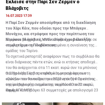
Έκλεισε στην Παρί Σεν Ζερμέν ο
Η δημοσίευση κοινοποιήθηκε από το χρήστη サンフレッチェ広島 (@
Βλάχοβιτς
16.07.2023 17:39
Η Παρί Σεν Ζερμέν αποσύρθηκε από τη διεκδίκηση
του Χάρι Κέιν, που οδεύει προς την Μπάγερν
Μονάχου, και στράφηκε προς την περίπτωση του
Ντούσαν Βλάχοβιτς, στον οποίο έχει βάλει ήδη
Σύμφωνα με γαλλικά ΜΜΕ ο Σέρβος φορ κατέληξε σε
«πωλητήριο» η Γιουβέντους.
συμφωνία με την Παρί και απομένει η συναίνεση της
ομάδας του Τορίνο.
Τα σχετικά ρεπορτάζ αναφέρουν πως το συμβόλαιο θα
είναι διάρκειας πέντε ετών, ενώ οι ετήσιες αποδοχές
του θα ανέρχονται στα 11 εκατ. ευρώ συν τα μπόνους
που θα λάβει από τον αριθμό των γκολ και των
Ο 23χρονος Σέρβος επιθετικός μεταγράφηκε στη
αγώνων που θα παίξει την επόμενη σεζόν. Το κόστος
«Γιούβε» τον Ιανουάριο του 2022 από τη Φιορεντίνα, η
της μεταγραφής αναμένεται να φθάσει τα 70 εκατ.
οποία έβαλε στα ταμεία της περίπου 80 εκατ. ευρώ,
ευρώ.
και έχει καταγράψει 63 συμμετοχές με απολογισμό 23
Πηγή: ΑΠΕ ΜΠΕ
γκολ και έξι ασίστ.