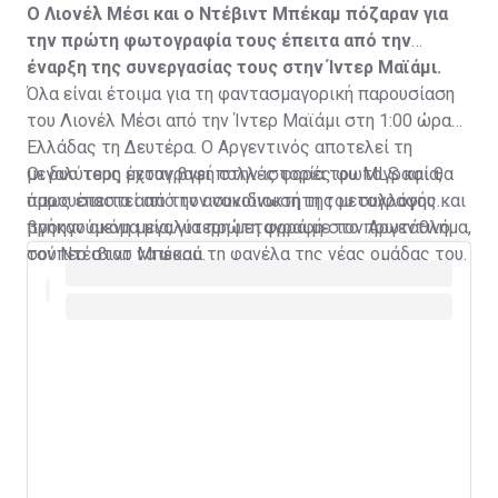
Ο Λιονέλ Μέσι και ο Ντέβιντ Μπέκαμ πόζαραν για
την πρώτη φωτογραφία τους έπειτα από την
έναρξη της συνεργασίας τους στην Ίντερ Μαϊάμι.
Όλα είναι έτοιμα για τη φαντασμαγορική παρουσίαση
του Λιονέλ Μέσι από την Ίντερ Μαϊάμι στη 1:00 ώρα
Ελλάδας τη Δευτέρα. Ο Αργεντινός αποτελεί τη
μεγαλύτερη μεταγραφή στην ιστορία του MLS και θα
Οι δυο τους έχουν βγει πολλές φορές φωτογραφία,
παρουσιαστεί από τον συνιδιοκτήτη του συλλόγου και
όμως έπειτα από την ανακοίνωση της μεταγραφής
προηγούμενη μεγαλύτερη μεταγραφή στο πρωτάθλημα,
βγήκαν ακόμα μία, για πρώτη φορά με τον Αργεντινό
τον Ντέιβιντ Μπέκαμ.
σούπερ σταρ να φορά τη φανέλα της νέας ομάδας του.