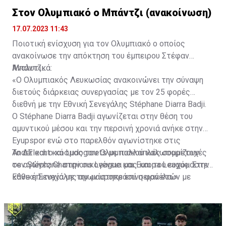
Στον Ολυμπιακό ο Μπάντζι (ανακοίνωση)
17.07.2023 11:43
Ποιοτική ενίσχυση για τον Ολυμπιακό ο οποίος
ανακοίνωσε την απόκτηση του έμπειρου Στέφαν
Μπάντζι.
Αναλυτικά:
«Ο Ολυμπιακός Λευκωσίας ανακοινώνει την σύναψη
διετούς διάρκειας συνεργασίας με τον 25 φορές
διεθνή με την Εθνική Σενεγάλης Stéphane Diarra Badji.
Ο Stéphane Diarra Badji αγωνίζεται στην θέση του
αμυντικού μέσου και την περσινή χρονιά ανήκε στην
Eyupspor ενώ στο παρελθόν αγωνίστηκε στις
Anderlecht και Ludogorets με πολλαπλές συμμετοχές
Το ΔΣ και ο κόσμος του Ολυμπιακού καλωσορίζουν
σε αγώνες Champions League και Europa League. Στην
τον Stéphane στην οικογένεια μας και του ευχόμαστε
Εθνική Σενεγάλης αγωνίστηκε επί σειρά ετών με
κάθε επιτυχία με την μαυροπράσινη φανέλα.»
συμπαίκτες όπως οι: Sadio Mane, Idrissa Gueye,
Cheikhou Kouyate, Papiss Cisse. Χαρακτηρίζεται από
εξαιρετικά αθλητικά προσόντα, τάκλιν ακριβείας και
άριστη τοποθέτηση σε όλο τον χώρο του κέντρου.