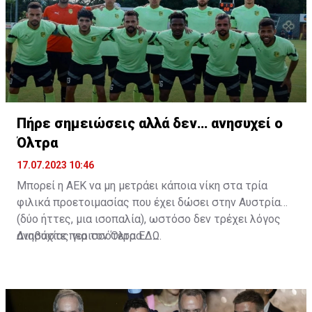
Πήρε σημειώσεις αλλά δεν… ανησυχεί ο
Όλτρα
17.07.2023 10:46
Μπορεί η ΑΕΚ να μη μετράει κάποια νίκη στα τρία
φιλικά προετοιμασίας που έχει δώσει στην Αυστρία
(δύο ήττες, μια ισοπαλία), ωστόσο δεν τρέχει λόγος
ανησυχίας για τον Όλτρα.
Διαβάστε περισσότερα
ΕΔΩ
.