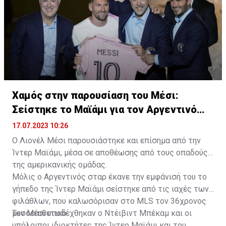
Χαμός στην παρουσίαση του Μέσι:
Σείστηκε το Μαϊάμι για τον Αργεντινό
σταρ
17.07.2023 10:26
Ο Λιονέλ Μέσι παρουσιάστηκε και επίσημα από την
Ίντερ Μαϊάμι, μέσα σε αποθέωσης από τους οπαδούς
της αμερικανικής ομάδας.
Μόλις ο Αργεντινός σταρ έκανε την εμφάνισή του το
γήπεδο της Ίντερ Μαϊάμι σείστηκε από τις ιαχές των
φιλάθλων, που καλωσόρισαν στο MLS τον 36χρονος
μεσοεπιθετικό.
Τον Μέσι υποδέχθηκαν ο Ντέιβιντ Μπέκαμ και οι
υπόλοιποι ιδιοκτήτες της Ίντερ Μαϊάμι και του