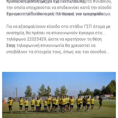
πρέπει απαραιτήτως να έχει εκδώσει Κάρτα Φιλάθλου,
Κρατήσεις ΑΜΕΑ (μέχρι τις 17/07/2023)
την οποία υποχρεούται να επιδεικνύει κατά την είσοδό
του στο στάδιο και κατά την αγορά του εισιτηρίου.
Έχουμε στην διάθεση μας 14 θέσεις για τροχοκάθισμα.
Για να εξασφαλίσουν είσοδο στο στάδιο ΓΣΠ άτομα με
αναπηρία, θα πρέπει να επικοινωνούν έγκαιρα στο
τηλέφωνο 22025429, ώστε να κρατήσουν τη θέση
τους.
Στην τηλεφωνική επικοινωνία θα χρειαστεί να
υποβάλουν τα στοιχεία τους, όπως και του συνοδού
τους. Τα στοιχεία που χρειάζονται είναι:
ονοματεπώνυμο, αριθμός πινακίδας αυτοκινήτου,
κάρτα ΑμεΑ και αριθμός κάρτας φιλάθλου του
συνοδού.»