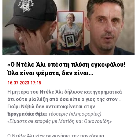
«Ο Ντέλε Άλι υπέστη πλύση εγκεφάλου!
Όλα είναι ψέματα, δεν είναι
υιοθετημένος»
16.07.2023 17:15
Η μητέρα του Ντέλε Άλι δήλωσε κατηγορηματικά
ότι ούτε μία λέξη από όσα είπε ο γιος της στον
Γκάρι Νέβιλ δεν ανταποκρίνεται στην
πραγματικότητα.
Έφυγαν δύο, θέλει τέσσερις (πληροφορίες)
«Είμαστε σε επαφές με Μυτίδη και Οικονομίδη»
Ο Ντέλε Άλι είχε συγκινήσει την παγκόσμια