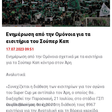
Ενημέρωση από την Ομόνοια για τα
εισιτήρια του Σούπερ Καπ
17.07.2023 09:51
Ενημέρωση από την Ομόνοια σχετικά με τα εισιτήρια
για το Σούπερ Καπ κόντρα στον Άρη.
Αναλυτικά:
«Συνεχίζεται η διάθεση των εισιτηρίων για τον αγώνα
του Super Cup με αντίπαλο τον Άρη, ο οποίος θα
διεξαχθεί την Παρασκευή, 21 Ιουλίου, στο στάδιο ΓΣΠ
και θα ξεκινήσει στις 20:30.
Οι φίλαθλοί μας θα έχουν στη διάθεσή τους 8967
εισιτήρια για την Ανατολική και τη Βόρεια κερκίδα.