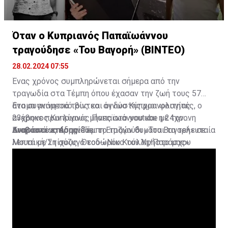
Όταν ο Κυπριανός Παπαϊωάννου
τραγούδησε «Του Βαγορή» (ΒΙΝΤΕΟ)
28.02.2024 07:55
Ένας χρόνος συμπληρώνεται σήμερα από την
τραγωδία στα Τέμπη όπου έχασαν την ζωή τους 57
άτομα ανάμεσά τους και οι δύο Κύπριοι φοιτητές, ο
Ένα συγκινητικό βίντεο άγνωστης χρονολογίας
23χρονος Κυπριανός Παπαϊωάννου και η 24χρονη
ανέβηκε πριν λίγους μήνες στο youtube με τον
Αναστασίας Αδαμίδου.
Κυπριανό να ερμηνεύει το τραγούδι «Του Βαγορή» σε
Διαβάστε επίσης:
Τέμπη:Επιζών θυμάται τα τελευταία
Μουσική/Στίχους Θεοδώρου Κούλλη/Παράσχου
λεπτά με τη σύζυγό του-«Νίκο τον Χρήστο μας»
Ανδρέα.