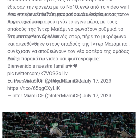
έδωσαν την φανέλα με το Νο10, ενώ από το video wall
του γηπέδου έπαιζαν μηνύματα καλωσορίσματος στον
Από το... μενού δεν θα μπορούσαν να λείπουν και τα
Αργεντινό σταρ.
πυροτεχνήματα αφού η νύχτα έγινε μέρα, με τους
οπαδούς της Ίντερ Μαϊάμι να φωνάζουν ρυθμικά το
όνομα του Λιονέλ Μέσι.
Στη συνέχεια ο Αργεντινός σταρ, πήρε το μικρόφωνο
και απευθύνθηκε στους οπαδούς της Ίντερ Μαϊάμι που
συνέχισαν να αποθεώνουν τον νέο αστέρα της ομάδας
τους.
Δείτε παρακάτω video και φωτογραφίες:
Bienvenido a nuestra familia💗🖤
pic.twitter.com/k7VOSGo1lv
— Inter Miami CF (@InterMiamiCF)
La PresentaSÍon by Royal Caribbean
July 17, 2023
https://t.co/65qgCXyLiK
— Inter Miami CF (@InterMiamiCF)
July 17, 2023