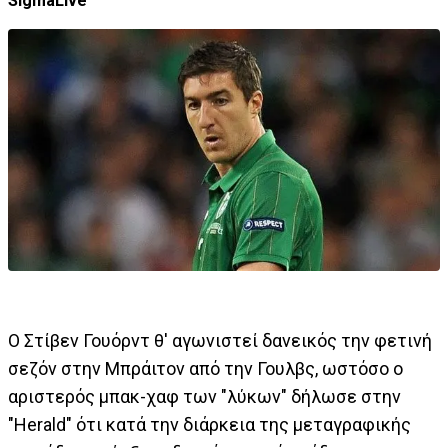
SigmaLive
Ο Στίβεν Γουόρντ θ' αγωνιστεί δανεικός την φετινή
σεζόν στην Μπράιτον από την Γουλβς, ωστόσο ο
αριστερός μπακ-χαφ των "λύκων" δήλωσε στην
"Herald" ότι κατά την διάρκεια της μεταγραφικής