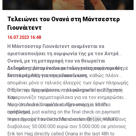
Τελειώνει του Ονανά στη Μάντσεστερ
Γιουνάιτεντ
16.07.2023 16:48
Η Μάντσεστερ Γιουνάιτεντ αναμένεται να
οριστικοποιήσει τη συμφωνία της με τον Αντρέ
Ονανά, με τη μεταγραφή του να θεωρείται
δεδομένη. Απομένουν οι τελευταίες οικονομικές
Δεδομένη πρέπει να θεωρείται η μεταγραφή του Αντρέ
λεπτομέρειες για την ανακοίνωση.
Ονανά στη Μάντσεστερ Γιουνάιτεντ, καθώς πλέον
απομένει μόνο ο τελικός έλεγχος των όρων πληρωμής
στη Ίντερ, προκειμένου να ολοκληρωθεί η απόκτησή
Ο Έρικ τεν Χαχ μάλιστα, τηλεφώνησε στον 27χρονο
του.
Καμερουνέζο τερματοφύλακα για να τον ενημερώσει
πως όλα κυλούν ομάδα και δεν υπάρχει κανένα
More on André Onana deal. Agreement is 99.9%
πρόβλημα.
completed, just waiting on the final check on payment
terms then he’ll travel to Manchester. 🔴🇨🇲
Η μεταγραφή του Ονανά θα κοστίσει στους κόκκινους
#MUFC
διαβόλους 50.000.000 ευρώ συν 5.000.000 σε μπόνους.
Erik ten Hag directly called Onana in the last 48h to