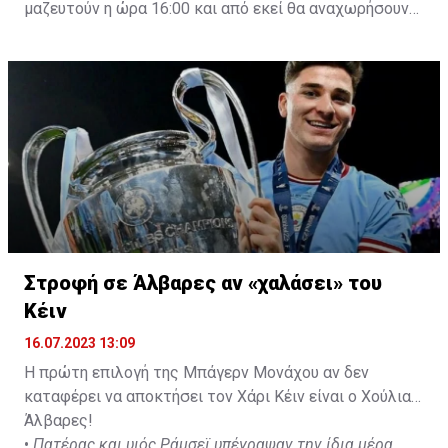
μαζευτούν η ώρα 16:00 και από εκεί θα αναχωρήσουν
με προορισμό το κοινοτικό γήπεδο Πελενδρίου, για να
δώοσυν το παρών τους στην απογευματινή προπόνηση
της ομάδας.
Στροφή σε Άλβαρες αν «χαλάσει» του
Κέιν
16.07.2023 13:09
Η πρώτη επιλογή της Μπάγερν Μονάχου αν δεν
καταφέρει να αποκτήσει τον Χάρι Κέιν είναι ο Χούλιαν
Άλβαρες!
•
Πατέρας και υιός Ράμσεϊ υπέγραψαν την ίδια μέρα