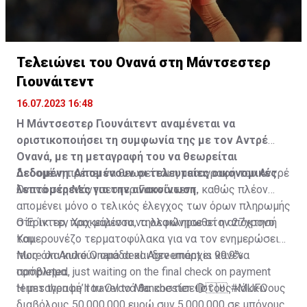
Τελειώνει του Ονανά στη Μάντσεστερ
Γιουνάιτεντ
16.07.2023 16:48
Η Μάντσεστερ Γιουνάιτεντ αναμένεται να
οριστικοποιήσει τη συμφωνία της με τον Αντρέ
Ονανά, με τη μεταγραφή του να θεωρείται
δεδομένη. Απομένουν οι τελευταίες οικονομικές
Δεδομένη πρέπει να θεωρείται η μεταγραφή του Αντρέ
λεπτομέρειες για την ανακοίνωση.
Ονανά στη Μάντσεστερ Γιουνάιτεντ, καθώς πλέον
απομένει μόνο ο τελικός έλεγχος των όρων πληρωμής
στη Ίντερ, προκειμένου να ολοκληρωθεί η απόκτησή
Ο Έρικ τεν Χαχ μάλιστα, τηλεφώνησε στον 27χρονο
του.
Καμερουνέζο τερματοφύλακα για να τον ενημερώσει
πως όλα κυλούν ομάδα και δεν υπάρχει κανένα
More on André Onana deal. Agreement is 99.9%
πρόβλημα.
completed, just waiting on the final check on payment
terms then he’ll travel to Manchester. 🔴🇨🇲
Η μεταγραφή του Ονανά θα κοστίσει στους κόκκινους
#MUFC
διαβόλους 50.000.000 ευρώ συν 5.000.000 σε μπόνους.