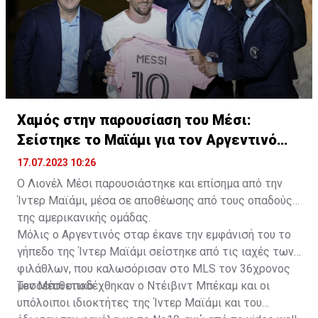
Χαμός στην παρουσίαση του Μέσι:
Σείστηκε το Μαϊάμι για τον Αργεντινό
σταρ
17.07.2023 10:26
Ο Λιονέλ Μέσι παρουσιάστηκε και επίσημα από την
Ίντερ Μαϊάμι, μέσα σε αποθέωσης από τους οπαδούς
της αμερικανικής ομάδας.
Μόλις ο Αργεντινός σταρ έκανε την εμφάνισή του το
γήπεδο της Ίντερ Μαϊάμι σείστηκε από τις ιαχές των
φιλάθλων, που καλωσόρισαν στο MLS τον 36χρονος
μεσοεπιθετικό.
Τον Μέσι υποδέχθηκαν ο Ντέιβιντ Μπέκαμ και οι
υπόλοιποι ιδιοκτήτες της Ίντερ Μαϊάμι και του