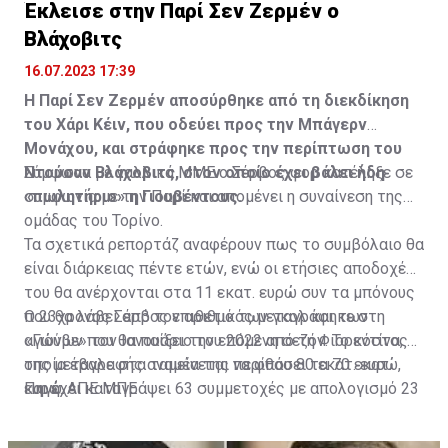
Έκλεισε στην Παρί Σεν Ζερμέν ο
Βλάχοβιτς
16.07.2023 17:39
Η Παρί Σεν Ζερμέν αποσύρθηκε από τη διεκδίκηση
του Χάρι Κέιν, που οδεύει προς την Μπάγερν
Μονάχου, και στράφηκε προς την περίπτωση του
Ντούσαν Βλάχοβιτς, στον οποίο έχει βάλει ήδη
Σύμφωνα με γαλλικά ΜΜΕ ο Σέρβος φορ κατέληξε σε
«πωλητήριο» η Γιουβέντους.
συμφωνία με την Παρί και απομένει η συναίνεση της
ομάδας του Τορίνο.
Τα σχετικά ρεπορτάζ αναφέρουν πως το συμβόλαιο θα
είναι διάρκειας πέντε ετών, ενώ οι ετήσιες αποδοχές
του θα ανέρχονται στα 11 εκατ. ευρώ συν τα μπόνους
που θα λάβει από τον αριθμό των γκολ και των
Ο 23χρονος Σέρβος επιθετικός μεταγράφηκε στη
αγώνων που θα παίξει την επόμενη σεζόν. Το κόστος
«Γιούβε» τον Ιανουάριο του 2022 από τη Φιορεντίνα, η
της μεταγραφής αναμένεται να φθάσει τα 70 εκατ.
οποία έβαλε στα ταμεία της περίπου 80 εκατ. ευρώ,
ευρώ.
και έχει καταγράψει 63 συμμετοχές με απολογισμό 23
Πηγή: ΑΠΕ ΜΠΕ
γκολ και έξι ασίστ.