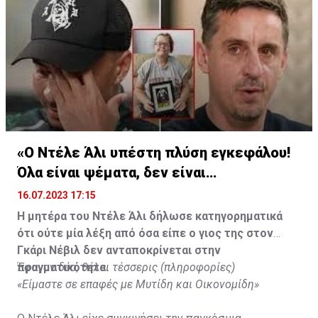
«Ο Ντέλε Άλι υπέστη πλύση εγκεφάλου!
Όλα είναι ψέματα, δεν είναι
υιοθετημένος»
16.07.2023 17:15
Η μητέρα του Ντέλε Άλι δήλωσε κατηγορηματικά
ότι ούτε μία λέξη από όσα είπε ο γιος της στον
Γκάρι Νέβιλ δεν ανταποκρίνεται στην
πραγματικότητα.
Έφυγαν δύο, θέλει τέσσερις (πληροφορίες)
«Είμαστε σε επαφές με Μυτίδη και Οικονομίδη»