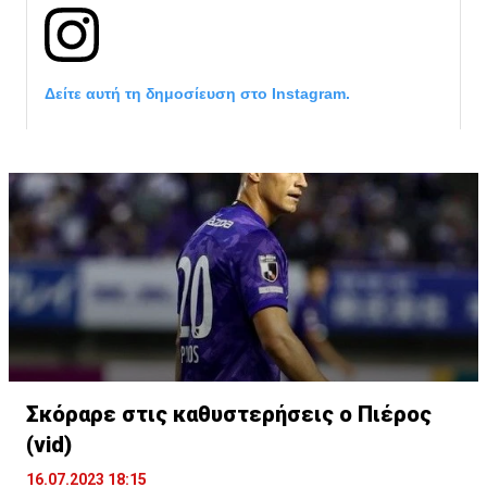
Δείτε αυτή τη δημοσίευση στο Instagram.
Σκόραρε στις καθυστερήσεις ο Πιέρος
Η δημοσίευση κοινοποιήθηκε από το χρήστη David Beckham (
(vid)
16.07.2023 18:15