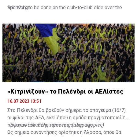
Still work to be done on the club-to-club side over the
sport24.gr
next 24-48 hours.
Not a done deal yet, but Mahrez is keen on the move and
Al-Ahli hope to move fast.🇸🇦
pic.twitter.com/Z0SmniQXIP
— Ben Jacobs (@JacobsBen)
July 15, 2023
«Κιτρινίζουν» το Πελένδρι οι ΑΕΛίστες
16.07.2023 13:51
Στο Πελένδρι θα βρεθούν σήμερα το απόγευμα (16/7)
οι φίλοι της ΑΕΛ, εκεί όπου η ομάδα πραγματοποιεί το
πρώτο στάδιο της προετοιμασίας της.
•
Έφυγαν δύο, θέλει τέσσερις (πληροφορίες)
Ως σημείο συνάντησης ορίστηκε η Άλασσα, όπου θα