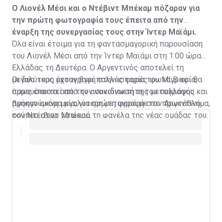
Ο Λιονέλ Μέσι και ο Ντέβιντ Μπέκαμ πόζαραν για
την πρώτη φωτογραφία τους έπειτα από την
έναρξη της συνεργασίας τους στην Ίντερ Μαϊάμι.
Όλα είναι έτοιμα για τη φαντασμαγορική παρουσίαση
του Λιονέλ Μέσι από την Ίντερ Μαϊάμι στη 1:00 ώρα
Ελλάδας τη Δευτέρα. Ο Αργεντινός αποτελεί τη
μεγαλύτερη μεταγραφή στην ιστορία του MLS και θα
Οι δυο τους έχουν βγει πολλές φορές φωτογραφία,
παρουσιαστεί από τον συνιδιοκτήτη του συλλόγου και
όμως έπειτα από την ανακοίνωση της μεταγραφής
προηγούμενη μεγαλύτερη μεταγραφή στο πρωτάθλημα,
βγήκαν ακόμα μία, για πρώτη φορά με τον Αργεντινό
τον Ντέιβιντ Μπέκαμ.
σούπερ σταρ να φορά τη φανέλα της νέας ομάδας του.