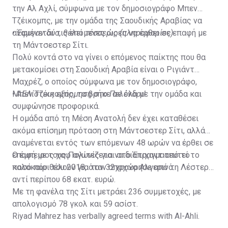
την Αλ Αχλί, σύμφωνα με τον δημοσιογράφο Μπεν
Τζέικομπς, με την ομάδα της Σαουδικής Αραβίας να
αναμένεται τις επόμενες ώρες να έρθει σε επαφή με
•
Έφυγαν δύο, θέλει τέσσερις (πληροφορίες)
τη Μάντσεστερ Σίτι.
Πολύ κοντά στο να γίνει ο επόμενος παίκτης που θα
μετακομίσει στη Σαουδική Αραβία είναι ο Ριγιάντ
Μαχρέζ, ο οποίος σύμφωνα με τον δημοσιογράφο,
Μπεν Τζέικομπς, τα βρήκε σε όλα με την ομάδα και
•
ΑΕΛίστικη εξόρμηση στο Πελένδρι!
συμφώνησε προφορικά.
Η ομάδα από τη Μέση Ανατολή δεν έχει καταθέσει
ακόμα επίσημη πρόταση στη Μάντσεστερ Σίτι, αλλά
αναμένεται εντός των επόμενων 48 ωρών να έρθει σε
επαφή με τους Πολίτες για να διαπραγματευτεί το
Ο έμπειρος χαφ αγωνίζεται στο Έτιχαντ από το
ποσό που θέλουν για τον 32χρονο Αλγερινό.
καλοκαίρι του 2018, όταν αποχώρησε από τη Λέστερ
αντί περίπου 68 εκατ. ευρώ.
Με τη φανέλα της Σίτι μετράει 236 συμμετοχές, με
απολογισμό 78 γκολ και 59 ασίστ.
Riyad Mahrez has verbally agreed terms with Al-Ahli.