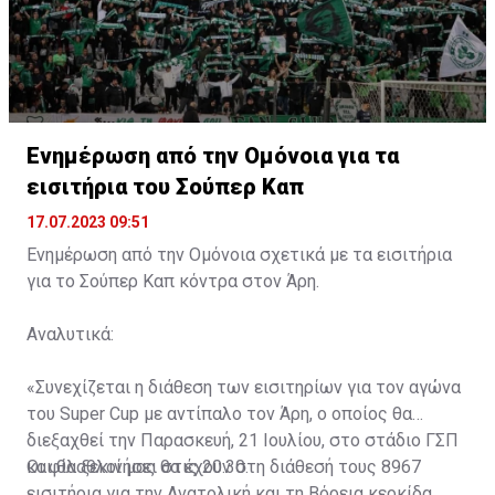
Ενημέρωση από την Ομόνοια για τα
εισιτήρια του Σούπερ Καπ
17.07.2023 09:51
Ενημέρωση από την Ομόνοια σχετικά με τα εισιτήρια
για το Σούπερ Καπ κόντρα στον Άρη.
Αναλυτικά:
«Συνεχίζεται η διάθεση των εισιτηρίων για τον αγώνα
του Super Cup με αντίπαλο τον Άρη, ο οποίος θα
διεξαχθεί την Παρασκευή, 21 Ιουλίου, στο στάδιο ΓΣΠ
και θα ξεκινήσει στις 20:30.
Οι φίλαθλοί μας θα έχουν στη διάθεσή τους 8967
εισιτήρια για την Ανατολική και τη Βόρεια κερκίδα.