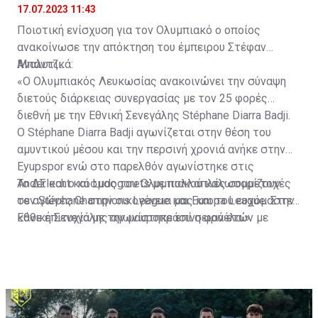
17.07.2023 11:43
Ποιοτική ενίσχυση για τον Ολυμπιακό ο οποίος
ανακοίνωσε την απόκτηση του έμπειρου Στέφαν
Μπάντζι.
Αναλυτικά:
«Ο Ολυμπιακός Λευκωσίας ανακοινώνει την σύναψη
διετούς διάρκειας συνεργασίας με τον 25 φορές
διεθνή με την Εθνική Σενεγάλης Stéphane Diarra Badji.
Ο Stéphane Diarra Badji αγωνίζεται στην θέση του
αμυντικού μέσου και την περσινή χρονιά ανήκε στην
Eyupspor ενώ στο παρελθόν αγωνίστηκε στις
Anderlecht και Ludogorets με πολλαπλές συμμετοχές
Το ΔΣ και ο κόσμος του Ολυμπιακού καλωσορίζουν
σε αγώνες Champions League και Europa League. Στην
τον Stéphane στην οικογένεια μας και του ευχόμαστε
Εθνική Σενεγάλης αγωνίστηκε επί σειρά ετών με
κάθε επιτυχία με την μαυροπράσινη φανέλα.»
συμπαίκτες όπως οι: Sadio Mane, Idrissa Gueye,
Cheikhou Kouyate, Papiss Cisse. Χαρακτηρίζεται από
εξαιρετικά αθλητικά προσόντα, τάκλιν ακριβείας και
άριστη τοποθέτηση σε όλο τον χώρο του κέντρου.