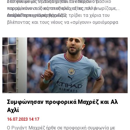
διατεθειμένος να διατηρήσει τον περσινό βασικό
Στο φιλικό με τη Δόξα οι παλιοί έδειξαν ότι
κορμό, κάνοντας κάποιες ελάχιστες, αλλά
παραμένουν οι ίδιες σταθερές αξίες που γνωρίζαμε,
απαραίτητες παρεμβάσεις.
ενώ ο Πορτογάλος τεχνικός τρίβει τα χέρια του
Διαβάστε περισσότερα
ΕΔΩ
.
βλέποντας και τους νέους να «σμίγουν» ομοιόμορφα
στο γήπεδο με το περσινό ρόστερ.
Συμφώνησαν προφορικά Μαχρέζ και Αλ
Αχλί
16.07.2023 14:17
Ο Ριγιάντ Μαχρέζ ήρθε σε προφορική συμφωνία με