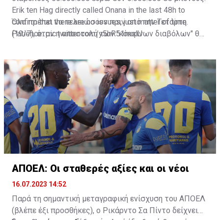
Erik ten Hag directly called Onana in the last 48h to
confirm that there are no issues, just matter of time.
Όλα πρέπει να τελειώσουν πριν από την Τετάρτη
Patience.
(19/7), όταν η αποστολή των "κόκκινων διαβόλων" θα
pic.twitter.com/y5hR51mqlU
— Fabrizio Romano (@FabrizioRomano)
αναχωρήσει για περιοδεία στις ΗΠΑ.
July 16, 2023
ΑΠΟΕΛ: Οι σταθερές αξίες και οι νέοι
16.07.2023 14:52
Παρά τη σημαντική μεταγραφική ενίσχυση του ΑΠΟΕΛ
(βλέπε έξι προσθήκες), ο Ρικάρντο Σα Πίντο δείχνει