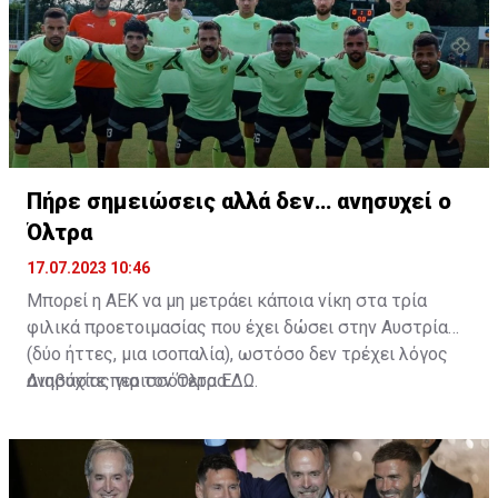
Πήρε σημειώσεις αλλά δεν… ανησυχεί ο
Όλτρα
17.07.2023 10:46
Μπορεί η ΑΕΚ να μη μετράει κάποια νίκη στα τρία
φιλικά προετοιμασίας που έχει δώσει στην Αυστρία
(δύο ήττες, μια ισοπαλία), ωστόσο δεν τρέχει λόγος
ανησυχίας για τον Όλτρα.
Διαβάστε περισσότερα
ΕΔΩ
.