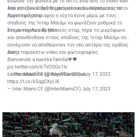
έδωσαν την φανέλα με το Νο10, ενώ από το video wall
του γηπέδου έπαιζαν μηνύματα καλωσορίσματος στον
Από το... μενού δεν θα μπορούσαν να λείπουν και τα
Αργεντινό σταρ.
πυροτεχνήματα αφού η νύχτα έγινε μέρα, με τους
οπαδούς της Ίντερ Μαϊάμι να φωνάζουν ρυθμικά το
όνομα του Λιονέλ Μέσι.
Στη συνέχεια ο Αργεντινός σταρ, πήρε το μικρόφωνο
και απευθύνθηκε στους οπαδούς της Ίντερ Μαϊάμι που
συνέχισαν να αποθεώνουν τον νέο αστέρα της ομάδας
τους.
Δείτε παρακάτω video και φωτογραφίες:
Bienvenido a nuestra familia💗🖤
pic.twitter.com/k7VOSGo1lv
— Inter Miami CF (@InterMiamiCF)
La PresentaSÍon by Royal Caribbean
July 17, 2023
https://t.co/65qgCXyLiK
— Inter Miami CF (@InterMiamiCF)
July 17, 2023