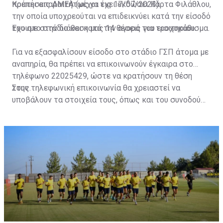
πρέπει απαραιτήτως να έχει εκδώσει Κάρτα Φιλάθλου,
Κρατήσεις ΑΜΕΑ (μέχρι τις 17/07/2023)
την οποία υποχρεούται να επιδεικνύει κατά την είσοδό
του στο στάδιο και κατά την αγορά του εισιτηρίου.
Έχουμε στην διάθεση μας 14 θέσεις για τροχοκάθισμα.
Για να εξασφαλίσουν είσοδο στο στάδιο ΓΣΠ άτομα με
αναπηρία, θα πρέπει να επικοινωνούν έγκαιρα στο
τηλέφωνο 22025429, ώστε να κρατήσουν τη θέση
τους.
Στην τηλεφωνική επικοινωνία θα χρειαστεί να
υποβάλουν τα στοιχεία τους, όπως και του συνοδού
τους. Τα στοιχεία που χρειάζονται είναι:
ονοματεπώνυμο, αριθμός πινακίδας αυτοκινήτου,
κάρτα ΑμεΑ και αριθμός κάρτας φιλάθλου του
συνοδού.»