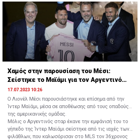
Χαμός στην παρουσίαση του Μέσι:
Σείστηκε το Μαϊάμι για τον Αργεντινό
σταρ
17.07.2023 10:26
Ο Λιονέλ Μέσι παρουσιάστηκε και επίσημα από την
Ίντερ Μαϊάμι, μέσα σε αποθέωσης από τους οπαδούς
της αμερικανικής ομάδας.
Μόλις ο Αργεντινός σταρ έκανε την εμφάνισή του το
γήπεδο της Ίντερ Μαϊάμι σείστηκε από τις ιαχές των
φιλάθλων, που καλωσόρισαν στο MLS τον 36χρονος