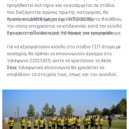
προμηθευτεί εισιτήριο και να εισέρχεται σε στάδια
που διεξάγονται αγώνες πρώτης κατηγορίας, θα
πρέπει απαραιτήτως να έχει εκδώσει Κάρτα Φιλάθλου,
Κρατήσεις ΑΜΕΑ (μέχρι τις 17/07/2023)
την οποία υποχρεούται να επιδεικνύει κατά την είσοδό
του στο στάδιο και κατά την αγορά του εισιτηρίου.
Έχουμε στην διάθεση μας 14 θέσεις για τροχοκάθισμα.
Για να εξασφαλίσουν είσοδο στο στάδιο ΓΣΠ άτομα με
αναπηρία, θα πρέπει να επικοινωνούν έγκαιρα στο
τηλέφωνο 22025429, ώστε να κρατήσουν τη θέση
τους.
Στην τηλεφωνική επικοινωνία θα χρειαστεί να
υποβάλουν τα στοιχεία τους, όπως και του συνοδού
τους. Τα στοιχεία που χρειάζονται είναι:
ονοματεπώνυμο, αριθμός πινακίδας αυτοκινήτου,
κάρτα ΑμεΑ και αριθμός κάρτας φιλάθλου του
συνοδού.»