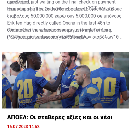
πρόβλημα.
completed, just waiting on the final check on payment
terms then he’ll travel to Manchester. 🔴🇨🇲
Η μεταγραφή του Ονανά θα κοστίσει στους κόκκινους
#MUFC
διαβόλους 50.000.000 ευρώ συν 5.000.000 σε μπόνους.
Erik ten Hag directly called Onana in the last 48h to
confirm that there are no issues, just matter of time.
Όλα πρέπει να τελειώσουν πριν από την Τετάρτη
Patience.
(19/7), όταν η αποστολή των "κόκκινων διαβόλων" θα
pic.twitter.com/y5hR51mqlU
— Fabrizio Romano (@FabrizioRomano)
αναχωρήσει για περιοδεία στις ΗΠΑ.
July 16, 2023
ΑΠΟΕΛ: Οι σταθερές αξίες και οι νέοι
16.07.2023 14:52