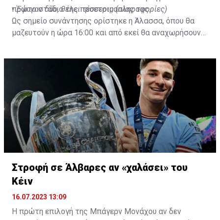
πρώτο στάδιο της προετοιμασίας της.
•
Έφυγαν δύο, θέλει τέσσερις (πληροφορίες)
Ως σημείο συνάντησης ορίστηκε η Άλασσα, όπου θα
μαζευτούν η ώρα 16:00 και από εκεί θα αναχωρήσουν
με προορισμό το κοινοτικό γήπεδο Πελενδρίου, για να
δώοσυν το παρών τους στην απογευματινή προπόνηση
της ομάδας.
Στροφή σε Άλβαρες αν «χαλάσει» του
Κέιν
16.07.2023 13:09
Η πρώτη επιλογή της Μπάγερν Μονάχου αν δεν