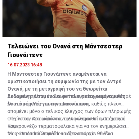
Τελειώνει του Ονανά στη Μάντσεστερ
Γιουνάιτεντ
16.07.2023 16:48
Η Μάντσεστερ Γιουνάιτεντ αναμένεται να
οριστικοποιήσει τη συμφωνία της με τον Αντρέ
Ονανά, με τη μεταγραφή του να θεωρείται
δεδομένη. Απομένουν οι τελευταίες οικονομικές
Δεδομένη πρέπει να θεωρείται η μεταγραφή του Αντρέ
λεπτομέρειες για την ανακοίνωση.
Ονανά στη Μάντσεστερ Γιουνάιτεντ, καθώς πλέον
απομένει μόνο ο τελικός έλεγχος των όρων πληρωμής
στη Ίντερ, προκειμένου να ολοκληρωθεί η απόκτησή
Ο Έρικ τεν Χαχ μάλιστα, τηλεφώνησε στον 27χρονο
του.
Καμερουνέζο τερματοφύλακα για να τον ενημερώσει
πως όλα κυλούν ομάδα και δεν υπάρχει κανένα
More on André Onana deal. Agreement is 99.9%