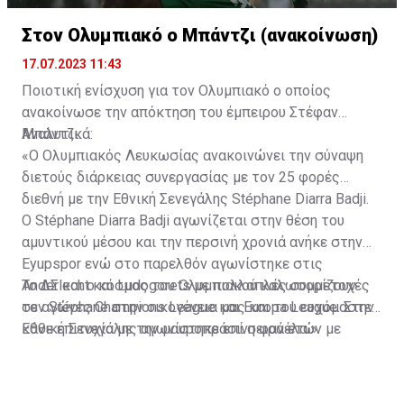
Στον Ολυμπιακό ο Μπάντζι (ανακοίνωση)
17.07.2023 11:43
Ποιοτική ενίσχυση για τον Ολυμπιακό ο οποίος
ανακοίνωσε την απόκτηση του έμπειρου Στέφαν
Μπάντζι.
Αναλυτικά:
«Ο Ολυμπιακός Λευκωσίας ανακοινώνει την σύναψη
διετούς διάρκειας συνεργασίας με τον 25 φορές
διεθνή με την Εθνική Σενεγάλης Stéphane Diarra Badji.
Ο Stéphane Diarra Badji αγωνίζεται στην θέση του
αμυντικού μέσου και την περσινή χρονιά ανήκε στην
Eyupspor ενώ στο παρελθόν αγωνίστηκε στις
Anderlecht και Ludogorets με πολλαπλές συμμετοχές
Το ΔΣ και ο κόσμος του Ολυμπιακού καλωσορίζουν
σε αγώνες Champions League και Europa League. Στην
τον Stéphane στην οικογένεια μας και του ευχόμαστε
Εθνική Σενεγάλης αγωνίστηκε επί σειρά ετών με
κάθε επιτυχία με την μαυροπράσινη φανέλα.»
συμπαίκτες όπως οι: Sadio Mane, Idrissa Gueye,
Cheikhou Kouyate, Papiss Cisse. Χαρακτηρίζεται από
εξαιρετικά αθλητικά προσόντα, τάκλιν ακριβείας και