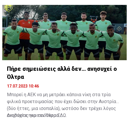
άριστη τοποθέτηση σε όλο τον χώρο του κέντρου.
Πήρε σημειώσεις αλλά δεν… ανησυχεί ο
Όλτρα
17.07.2023 10:46
Μπορεί η ΑΕΚ να μη μετράει κάποια νίκη στα τρία
φιλικά προετοιμασίας που έχει δώσει στην Αυστρία
(δύο ήττες, μια ισοπαλία), ωστόσο δεν τρέχει λόγος
ανησυχίας για τον Όλτρα.
Διαβάστε περισσότερα
ΕΔΩ
.