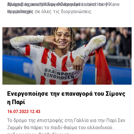
Βλάχοβιτς και Νίκλας Φίλκρουγκ.
τρεμπλ έχοντας 17 γκολ και πέντε ασίστ σε 49
Alvarez as an alternative if they fail to land Harry Kane
συμμετοχές σε όλες τις διοργανώσεις.
this summer.
sport-fm.gr
🇦🇷 🔵
#MCFC
🔴
#FCBayern
https://t.co/lj6Hu49mSu
pic.twitter.com/eGi61fRc5O
— Ekrem KONUR (@Ekremkonur)
July 15, 2023
Ενεργοποίησε την επαναγορά του Σίμονς
η Παρί
16.07.2023 12:43
Το δρόμο της επιστροφής στη Γαλλία για την Παρί Σεν
Ζερμέν θα πάρει το παιδί-θαύμα του ολλανδικού