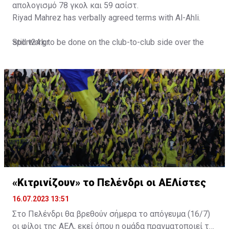
απολογισμό 78 γκολ και 59 ασίστ.
Riyad Mahrez has verbally agreed terms with Al-Ahli.
Still work to be done on the club-to-club side over the
sport24.gr
next 24-48 hours.
Not a done deal yet, but Mahrez is keen on the move and
Al-Ahli hope to move fast.🇸🇦
pic.twitter.com/Z0SmniQXIP
— Ben Jacobs (@JacobsBen)
July 15, 2023
«Κιτρινίζουν» το Πελένδρι οι ΑΕΛίστες
16.07.2023 13:51
Στο Πελένδρι θα βρεθούν σήμερα το απόγευμα (16/7)
οι φίλοι της ΑΕΛ, εκεί όπου η ομάδα πραγματοποιεί το