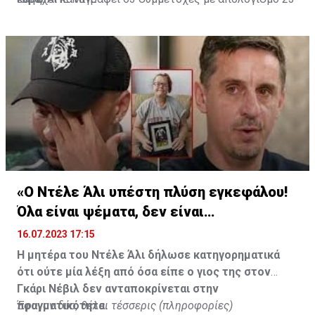
γκολ και έξι ασίστ.
«Ο Ντέλε Άλι υπέστη πλύση εγκεφάλου!
Όλα είναι ψέματα, δεν είναι
υιοθετημένος»
16.07.2023 17:15
Η μητέρα του Ντέλε Άλι δήλωσε κατηγορηματικά
ότι ούτε μία λέξη από όσα είπε ο γιος της στον
Γκάρι Νέβιλ δεν ανταποκρίνεται στην
πραγματικότητα.
Έφυγαν δύο, θέλει τέσσερις (πληροφορίες)