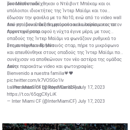
μεσοεπιθετικό.
Τον Μέσι υποδέχθηκαν ο Ντέιβιντ Μπέκαμ και οι
υπόλοιποι ιδιοκτήτες της Ίντερ Μαϊάμι και του
έδωσαν την φανέλα με το Νο10, ενώ από το video wall
του γηπέδου έπαιζαν μηνύματα καλωσορίσματος στον
Από το... μενού δεν θα μπορούσαν να λείπουν και τα
Αργεντινό σταρ.
πυροτεχνήματα αφού η νύχτα έγινε μέρα, με τους
οπαδούς της Ίντερ Μαϊάμι να φωνάζουν ρυθμικά το
όνομα του Λιονέλ Μέσι.
Στη συνέχεια ο Αργεντινός σταρ, πήρε το μικρόφωνο
και απευθύνθηκε στους οπαδούς της Ίντερ Μαϊάμι που
συνέχισαν να αποθεώνουν τον νέο αστέρα της ομάδας
τους.
Δείτε παρακάτω video και φωτογραφίες:
Bienvenido a nuestra familia💗🖤
pic.twitter.com/k7VOSGo1lv
— Inter Miami CF (@InterMiamiCF)
La PresentaSÍon by Royal Caribbean
July 17, 2023
https://t.co/65qgCXyLiK
— Inter Miami CF (@InterMiamiCF)
July 17, 2023