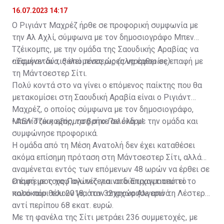
16.07.2023 14:17
Ο Ριγιάντ Μαχρέζ ήρθε σε προφορική συμφωνία με
την Αλ Αχλί, σύμφωνα με τον δημοσιογράφο Μπεν
Τζέικομπς, με την ομάδα της Σαουδικής Αραβίας να
αναμένεται τις επόμενες ώρες να έρθει σε επαφή με
•
Έφυγαν δύο, θέλει τέσσερις (πληροφορίες)
τη Μάντσεστερ Σίτι.
Πολύ κοντά στο να γίνει ο επόμενος παίκτης που θα
μετακομίσει στη Σαουδική Αραβία είναι ο Ριγιάντ
Μαχρέζ, ο οποίος σύμφωνα με τον δημοσιογράφο,
Μπεν Τζέικομπς, τα βρήκε σε όλα με την ομάδα και
•
ΑΕΛίστικη εξόρμηση στο Πελένδρι!
συμφώνησε προφορικά.
Η ομάδα από τη Μέση Ανατολή δεν έχει καταθέσει
ακόμα επίσημη πρόταση στη Μάντσεστερ Σίτι, αλλά
αναμένεται εντός των επόμενων 48 ωρών να έρθει σε
επαφή με τους Πολίτες για να διαπραγματευτεί το
Ο έμπειρος χαφ αγωνίζεται στο Έτιχαντ από το
ποσό που θέλουν για τον 32χρονο Αλγερινό.
καλοκαίρι του 2018, όταν αποχώρησε από τη Λέστερ
αντί περίπου 68 εκατ. ευρώ.
Με τη φανέλα της Σίτι μετράει 236 συμμετοχές, με