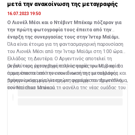
μετά την ανακοίνωση της μεταγραφής
16.07.2023 19:50
Ο Λιονέλ Μέσι και ο Ντέβιντ Μπέκαμ πόζαραν για
την πρώτη φωτογραφία τους έπειτα από την
έναρξη της συνεργασίας τους στην Ίντερ Μαϊάμι.
Όλα είναι έτοιμα για τη φαντασμαγορική παρουσίαση
του Λιονέλ Μέσι από την Ίντερ Μαϊάμι στη 1:00 ώρα
Ελλάδας τη Δευτέρα. Ο Αργεντινός αποτελεί τη
μεγαλύτερη μεταγραφή στην ιστορία του MLS και θα
Οι δυο τους έχουν βγει πολλές φορές φωτογραφία,
παρουσιαστεί από τον συνιδιοκτήτη του συλλόγου και
όμως έπειτα από την ανακοίνωση της μεταγραφής
προηγούμενη μεγαλύτερη μεταγραφή στο πρωτάθλημα,
βγήκαν ακόμα μία, για πρώτη φορά με τον Αργεντινό
τον Ντέιβιντ Μπέκαμ.
σούπερ σταρ να φορά τη φανέλα της νέας ομάδας του.