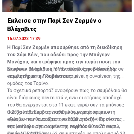
Η δημοσίευση κοινοποιήθηκε από το χρήστη サンフレッチェ広島 (@
Έκλεισε στην Παρί Σεν Ζερμέν ο
Βλάχοβιτς
16.07.2023 17:39
Η Παρί Σεν Ζερμέν αποσύρθηκε από τη διεκδίκηση
του Χάρι Κέιν, που οδεύει προς την Μπάγερν
Μονάχου, και στράφηκε προς την περίπτωση του
Ντούσαν Βλάχοβιτς, στον οποίο έχει βάλει ήδη
Σύμφωνα με γαλλικά ΜΜΕ ο Σέρβος φορ κατέληξε σε
«πωλητήριο» η Γιουβέντους.
συμφωνία με την Παρί και απομένει η συναίνεση της
ομάδας του Τορίνο.
Τα σχετικά ρεπορτάζ αναφέρουν πως το συμβόλαιο θα
είναι διάρκειας πέντε ετών, ενώ οι ετήσιες αποδοχές
του θα ανέρχονται στα 11 εκατ. ευρώ συν τα μπόνους
που θα λάβει από τον αριθμό των γκολ και των
Ο 23χρονος Σέρβος επιθετικός μεταγράφηκε στη
αγώνων που θα παίξει την επόμενη σεζόν. Το κόστος
«Γιούβε» τον Ιανουάριο του 2022 από τη Φιορεντίνα, η
της μεταγραφής αναμένεται να φθάσει τα 70 εκατ.
οποία έβαλε στα ταμεία της περίπου 80 εκατ. ευρώ,
ευρώ.
και έχει καταγράψει 63 συμμετοχές με απολογισμό 23
Πηγή: ΑΠΕ ΜΠΕ