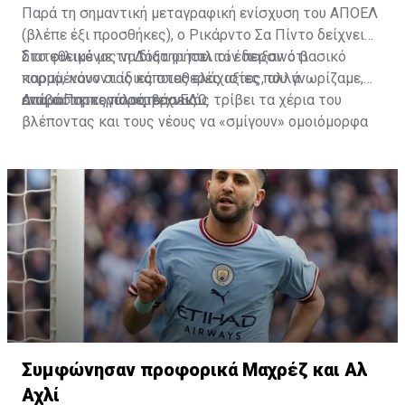
Παρά τη σημαντική μεταγραφική ενίσχυση του ΑΠΟΕΛ
(βλέπε έξι προσθήκες), ο Ρικάρντο Σα Πίντο δείχνει
διατεθειμένος να διατηρήσει τον περσινό βασικό
Στο φιλικό με τη Δόξα οι παλιοί έδειξαν ότι
κορμό, κάνοντας κάποιες ελάχιστες, αλλά
παραμένουν οι ίδιες σταθερές αξίες που γνωρίζαμε,
απαραίτητες παρεμβάσεις.
ενώ ο Πορτογάλος τεχνικός τρίβει τα χέρια του
Διαβάστε περισσότερα
ΕΔΩ
.
βλέποντας και τους νέους να «σμίγουν» ομοιόμορφα
στο γήπεδο με το περσινό ρόστερ.
Συμφώνησαν προφορικά Μαχρέζ και Αλ
Αχλί