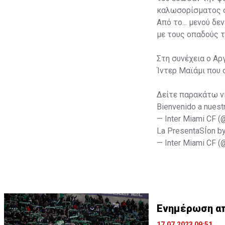
καλωσορίσματος σ
Από το... μενού δ
με τους οπαδούς τ
Στη συνέχεια ο Αρ
Ίντερ Μαϊάμι που 
Δείτε παρακάτω v
Bienvenido a nuest
— Inter Miami CF 
La PresentaSÍon b
— Inter Miami CF 
Ενημέρωση από
17.07.2023 09:51