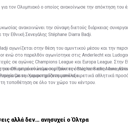
 για τον Ολυμπιακό ο οποίος ανακοίνωσε την απόκτηση του 
κωσίας ανακοινώνει την σύναψη διετούς διάρκειας συνεργασ
 την Εθνική Σενεγάλης Stéphane Diarra Badji.
Badji αγωνίζεται στην θέση του αμυντικού μέσου και την περσ
or ενώ στο παρελθόν αγωνίστηκε στις Anderlecht και Ludogo
χές σε αγώνες Champions League και Europa League. Στην Ε
ηκε επί σειρά ετών με συμπαίκτες όπως οι: Sadio Mane, Idris
ς του Ολυμπιακού καλωσορίζουν τον Stéphane στην οικογένει
 Papiss Cisse. Χαρακτηρίζεται από εξαιρετικά αθλητικά προσ
ιτυχία με την μαυροπράσινη φανέλα.»
στη τοποθέτηση σε όλο τον χώρο του κέντρου.
εις αλλά δεν… ανησυχεί ο Όλτρα