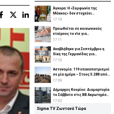
Άγκυρα: Η «Συμφωνία της
Μέκκας» δεν στοχεύει
συγκεκριμένο κράτος
17:19
Προωθείται σε κοινωνικούς
εταίρους το ν\σ για
συνταξιοδοτικό
17:11
Αναβλήθηκε για Σεπτέμβριο η
δίκη της Γερμανίδας για
σφετερισμό ε/κ περιουσιών
17:10
Αστυνομία: 119 επαναπατρισμοί
σε μία ημέρα – Στους 5.288 από
την αρχή του έτου
17:09
Δήμαρχος Κουρίου: Διαμαρτυρία
το Σάββατο στις ΒΒ Ακρωτηρίου
για νέες κεραίες
17:03
Sigma TV Ζωντανά Τώρα
Προς αντικατάσταση το μέλος