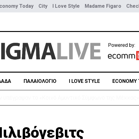
conomy Today
City
I Love Style
Madame Figaro
Check
Powered by:
ΛΑΔΑ
ΠΑΛΑΙΟΛΟΓΙΟ
I LOVE STYLE
ECONOMY 
σμοί σε μία ημέρα – Στους 5.288 από την αρχή του έτου
Μιλιβόγεβιτς