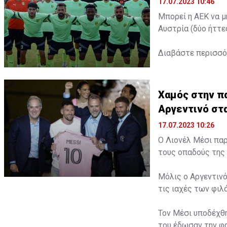
17.07.2023 10:46
Μπορεί η ΑΕΚ να μ
Αυστρία (δύο ήττε
Διαβάστε περισσ
Χαμός στην πα
Αργεντινό στ
17.07.2023 10:26
Ο Λιονέλ Μέσι παρ
τους οπαδούς της 
Μόλις ο Αργεντινό
τις ιαχές των φι
Τον Μέσι υποδέχθη
του έδωσαν την φα