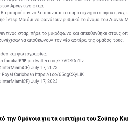
τον Αργεντινό σταρ.
εν θα μπορούσαν να λείπουν και τα πυροτεχνήματα αφού η νύχτα
ης Ίντερ Μαϊάμι να φωνάζουν ρυθμικά το όνομα του Λιονέλ Μ
γεντινός σταρ, πήρε το μικρόφωνο και απευθύνθηκε στους ο
συνέχισαν να αποθεώνουν τον νέο αστέρα της ομάδας τους.
ideo και φωτογραφίες:
ra familia💗🖤
pic.twitter.com/k7VOSGo1lv
(@InterMiamiCF)
July 17, 2023
y Royal Caribbean
https://t.co/65qgCXyLiK
(@InterMiamiCF)
July 17, 2023
 την Ομόνοια για τα εισιτήρια του Σούπερ Κα