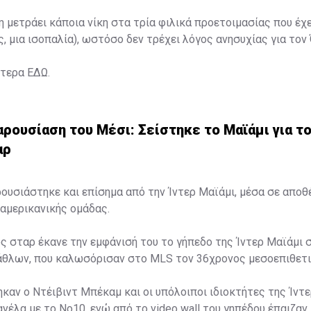
η μετράει κάποια νίκη στα τρία φιλικά προετοιμασίας που έχ
ς, μια ισοπαλία), ωστόσο δεν τρέχει λόγος ανησυχίας για τον
ότερα
ΕΔΩ
.
ρουσίαση του Μέσι: Σείστηκε το Μαϊάμι για τ
αρ
ουσιάστηκε και επίσημα από την Ίντερ Μαϊάμι, μέσα σε απο
αμερικανικής ομάδας.
ς σταρ έκανε την εμφάνισή του το γήπεδο της Ίντερ Μαϊάμι 
λάθλων, που καλωσόρισαν στο MLS τον 36χρονος μεσοεπιθετι
καν ο Ντέιβιντ Μπέκαμ και οι υπόλοιποι ιδιοκτήτες της Ίντε
νέλα με το Νο10, ενώ από το video wall του γηπέδου έπαιζαν