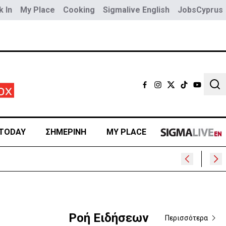
 In
My Place
Cooking
Sigmalive English
JobsCyprus
Sear
TODAY
ΣΗΜΕΡΙΝΗ
MY PLACE
Ροή Ειδήσεων
Περισσότερα