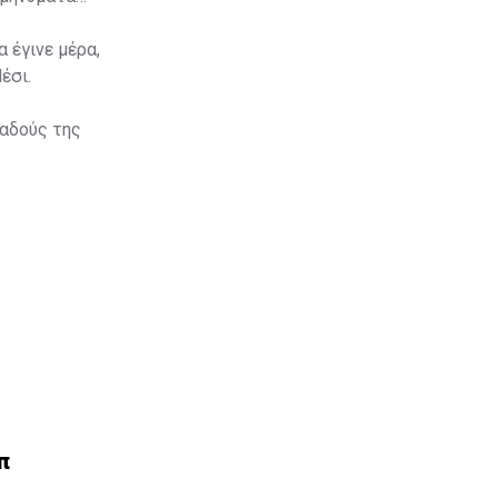
 έγινε μέρα,
έσι.
παδούς της
π