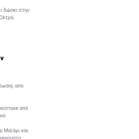
ει δώσει στην
 Όλτρα.
ον
θέωσης από
σείστηκε από
κό.
ρ Μαϊάμι και
 μηνύματα