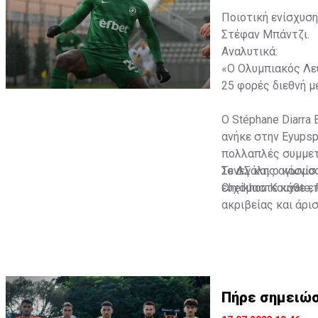
Ποιοτική ενίσχυση
Στέφαν Μπάντζι.
Αναλυτικά:
«Ο Ολυμπιακός Λευ
25 φορές διεθνή με
Ο Stéphane Diarra 
ανήκε στην Eyupsp
πολλαπλές συμμετο
Σενεγάλης αγωνίστ
Το ΔΣ και ο κόσμο
Cheikhou Kouyate,
ευχόμαστε κάθε επ
ακριβείας και άρι
Πήρε σημειώσ