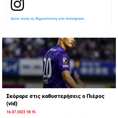
Δείτε αυτή τη δημοσίευση στο Instagram.
Σκόραρε στις καθυστερήσεις ο Πιέρος
Η δημοσίευση κοινοποιήθηκε από το χρήστη David Beckham (
(vid)
16.07.2023 18:15