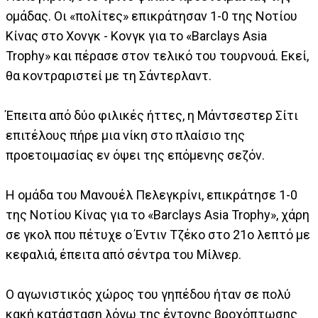
ομάδας. Οι «πολίτες» επικράτησαν 1-0 της Νοτίου
Κίνας στο Χονγκ - Κονγκ για το «Barclays Asia
Trophy» και πέρασε στον τελικό του τουρνουά. Εκεί,
θα κοντραριστεί με τη Σάντερλαντ.
Έπειτα από δύο φιλικές ήττες, η Μάντσεστερ Σίτι
επιτέλους πήρε μια νίκη στο πλαίσιο της
προετοιμασίας εν όψει της επόμενης σεζόν.
Η ομάδα του Μανουέλ Πελεγκρίνι, επικράτησε 1-0
της Νοτίου Κίνας για το «Barclays Asia Trophy», χάρη
σε γκολ που πέτυχε ο Έντιν Τζέκο στο 21ο λεπτό με
κεφαλιά, έπειτα από σέντρα του Μίλνερ.
Ο αγωνιστικός χώρος του γηπέδου ήταν σε πολύ
κακή κατάσταση λόγω της έντονης βροχόπτωσης