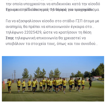
την οποία υποχρεούται να επιδεικνύει κατά την είσοδό
του στο στάδιο και κατά την αγορά του εισιτηρίου.
Έχουμε στην διάθεση μας 14 θέσεις για τροχοκάθισμα.
Για να εξασφαλίσουν είσοδο στο στάδιο ΓΣΠ άτομα με
αναπηρία, θα πρέπει να επικοινωνούν έγκαιρα στο
τηλέφωνο 22025429, ώστε να κρατήσουν τη θέση
τους.
Στην τηλεφωνική επικοινωνία θα χρειαστεί να
υποβάλουν τα στοιχεία τους, όπως και του συνοδού
τους. Τα στοιχεία που χρειάζονται είναι:
ονοματεπώνυμο, αριθμός πινακίδας αυτοκινήτου,
κάρτα ΑμεΑ και αριθμός κάρτας φιλάθλου του
συνοδού.»