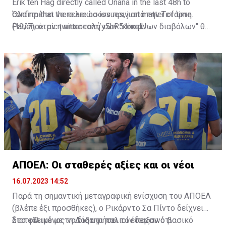
Erik ten Hag directly called Onana in the last 48h to
confirm that there are no issues, just matter of time.
Όλα πρέπει να τελειώσουν πριν από την Τετάρτη
Patience.
(19/7), όταν η αποστολή των "κόκκινων διαβόλων" θα
pic.twitter.com/y5hR51mqlU
— Fabrizio Romano (@FabrizioRomano)
αναχωρήσει για περιοδεία στις ΗΠΑ.
July 16, 2023
ΑΠΟΕΛ: Οι σταθερές αξίες και οι νέοι
16.07.2023 14:52
Παρά τη σημαντική μεταγραφική ενίσχυση του ΑΠΟΕΛ
(βλέπε έξι προσθήκες), ο Ρικάρντο Σα Πίντο δείχνει
διατεθειμένος να διατηρήσει τον περσινό βασικό
Στο φιλικό με τη Δόξα οι παλιοί έδειξαν ότι