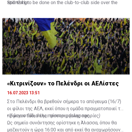
Still work to be done on the club-to-club side over the
sport24.gr
next 24-48 hours.
Not a done deal yet, but Mahrez is keen on the move and
Al-Ahli hope to move fast.🇸🇦
pic.twitter.com/Z0SmniQXIP
— Ben Jacobs (@JacobsBen)
July 15, 2023
«Κιτρινίζουν» το Πελένδρι οι ΑΕΛίστες
16.07.2023 13:51
Στο Πελένδρι θα βρεθούν σήμερα το απόγευμα (16/7)
οι φίλοι της ΑΕΛ, εκεί όπου η ομάδα πραγματοποιεί το
πρώτο στάδιο της προετοιμασίας της.
•
Έφυγαν δύο, θέλει τέσσερις (πληροφορίες)
Ως σημείο συνάντησης ορίστηκε η Άλασσα, όπου θα
μαζευτούν η ώρα 16:00 και από εκεί θα αναχωρήσουν