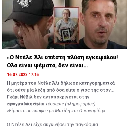
«Ο Ντέλε Άλι υπέστη πλύση εγκεφάλου!
Όλα είναι ψέματα, δεν είναι
υιοθετημένος»
16.07.2023 17:15
Η μητέρα του Ντέλε Άλι δήλωσε κατηγορηματικά
ότι ούτε μία λέξη από όσα είπε ο γιος της στον
Γκάρι Νέβιλ δεν ανταποκρίνεται στην
πραγματικότητα.
Έφυγαν δύο, θέλει τέσσερις (πληροφορίες)
«Είμαστε σε επαφές με Μυτίδη και Οικονομίδη»
Ο Ντέλε Άλι είχε συγκινήσει την παγκόσμια