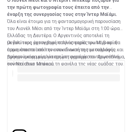
Ο Λιονέλ Μέσι και ο Ντέβιντ Μπέκαμ πόζαραν για
την πρώτη φωτογραφία τους έπειτα από την
έναρξη της συνεργασίας τους στην Ίντερ Μαϊάμι.
Όλα είναι έτοιμα για τη φαντασμαγορική παρουσίαση
του Λιονέλ Μέσι από την Ίντερ Μαϊάμι στη 1:00 ώρα
Ελλάδας τη Δευτέρα. Ο Αργεντινός αποτελεί τη
μεγαλύτερη μεταγραφή στην ιστορία του MLS και θα
Οι δυο τους έχουν βγει πολλές φορές φωτογραφία,
παρουσιαστεί από τον συνιδιοκτήτη του συλλόγου και
όμως έπειτα από την ανακοίνωση της μεταγραφής
προηγούμενη μεγαλύτερη μεταγραφή στο πρωτάθλημα,
βγήκαν ακόμα μία, για πρώτη φορά με τον Αργεντινό
τον Ντέιβιντ Μπέκαμ.
σούπερ σταρ να φορά τη φανέλα της νέας ομάδας του.