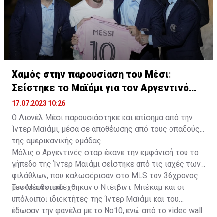
Χαμός στην παρουσίαση του Μέσι:
Σείστηκε το Μαϊάμι για τον Αργεντινό
σταρ
17.07.2023 10:26
Ο Λιονέλ Μέσι παρουσιάστηκε και επίσημα από την
Ίντερ Μαϊάμι, μέσα σε αποθέωσης από τους οπαδούς
της αμερικανικής ομάδας.
Μόλις ο Αργεντινός σταρ έκανε την εμφάνισή του το
γήπεδο της Ίντερ Μαϊάμι σείστηκε από τις ιαχές των
φιλάθλων, που καλωσόρισαν στο MLS τον 36χρονος
μεσοεπιθετικό.
Τον Μέσι υποδέχθηκαν ο Ντέιβιντ Μπέκαμ και οι
υπόλοιποι ιδιοκτήτες της Ίντερ Μαϊάμι και του
έδωσαν την φανέλα με το Νο10, ενώ από το video wall