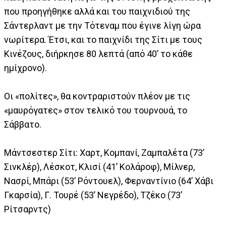
που προηγήθηκε αλλά και του παιχνιδιού της
Σάντερλαντ με την Τότεναμ που έγινε λίγη ώρα
νωρίτερα. Έτσι, και το παιχνίδι της Σίτι με τους
Κινέζους, διήρκησε 80 λεπτά (από 40’ το κάθε
ημίχρονο).
Οι «πολίτες», θα κοντραριστούν πλέον με τις
«μαυρόγατες» στον τελικό του τουρνουά, το
Σάββατο.
Μάντσεστερ Σίτι: Χαρτ, Κομπανί, Ζαμπαλέτα (73’
Σινκλέρ), Λέσκοτ, Κλισί (41’ Κολάροφ), Μίλνερ,
Νασρί, Μπάρι (53’ Ρόντουελ), Φερναντίνιο (64’ Χάβι
Γκαρσία), Γ. Τουρέ (53’ Νεγρέδο), Τζέκο (73’
Ρίτσαρντς)