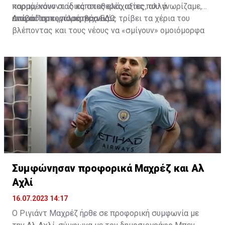
κορμό, κάνοντας κάποιες ελάχιστες, αλλά
παραμένουν οι ίδιες σταθερές αξίες που γνωρίζαμε,
απαραίτητες παρεμβάσεις.
ενώ ο Πορτογάλος τεχνικός τρίβει τα χέρια του
Διαβάστε περισσότερα
ΕΔΩ
.
βλέποντας και τους νέους να «σμίγουν» ομοιόμορφα
στο γήπεδο με το περσινό ρόστερ.
Συμφώνησαν προφορικά Μαχρέζ και Αλ
Αχλί
16.07.2023 14:17
Ο Ριγιάντ Μαχρέζ ήρθε σε προφορική συμφωνία με