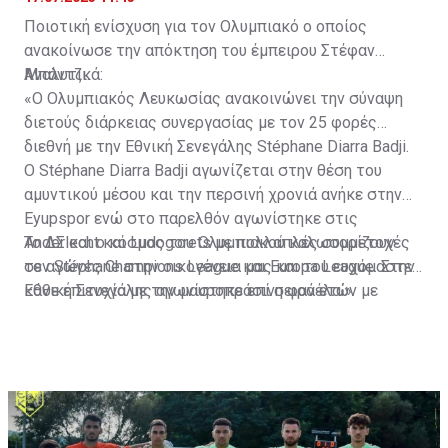
Ποιοτική ενίσχυση για τον Ολυμπιακό ο οποίος
ανακοίνωσε την απόκτηση του έμπειρου Στέφαν
Μπάντζι.
Αναλυτικά:
«Ο Ολυμπιακός Λευκωσίας ανακοινώνει την σύναψη
διετούς διάρκειας συνεργασίας με τον 25 φορές
διεθνή με την Εθνική Σενεγάλης Stéphane Diarra Badji.
Ο Stéphane Diarra Badji αγωνίζεται στην θέση του
αμυντικού μέσου και την περσινή χρονιά ανήκε στην
Eyupspor ενώ στο παρελθόν αγωνίστηκε στις
Anderlecht και Ludogorets με πολλαπλές συμμετοχές
Το ΔΣ και ο κόσμος του Ολυμπιακού καλωσορίζουν
σε αγώνες Champions League και Europa League. Στην
τον Stéphane στην οικογένεια μας και του ευχόμαστε
Εθνική Σενεγάλης αγωνίστηκε επί σειρά ετών με
κάθε επιτυχία με την μαυροπράσινη φανέλα.»
συμπαίκτες όπως οι: Sadio Mane, Idrissa Gueye,
Cheikhou Kouyate, Papiss Cisse. Χαρακτηρίζεται από
εξαιρετικά αθλητικά προσόντα, τάκλιν ακριβείας και
άριστη τοποθέτηση σε όλο τον χώρο του κέντρου.