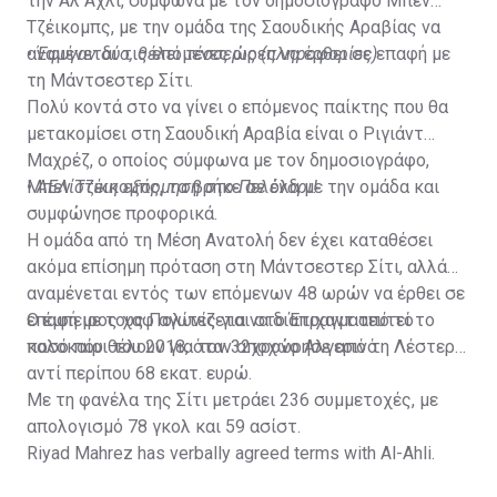
την Αλ Αχλί, σύμφωνα με τον δημοσιογράφο Μπεν
Τζέικομπς, με την ομάδα της Σαουδικής Αραβίας να
αναμένεται τις επόμενες ώρες να έρθει σε επαφή με
•
Έφυγαν δύο, θέλει τέσσερις (πληροφορίες)
τη Μάντσεστερ Σίτι.
Πολύ κοντά στο να γίνει ο επόμενος παίκτης που θα
μετακομίσει στη Σαουδική Αραβία είναι ο Ριγιάντ
Μαχρέζ, ο οποίος σύμφωνα με τον δημοσιογράφο,
Μπεν Τζέικομπς, τα βρήκε σε όλα με την ομάδα και
•
ΑΕΛίστικη εξόρμηση στο Πελένδρι!
συμφώνησε προφορικά.
Η ομάδα από τη Μέση Ανατολή δεν έχει καταθέσει
ακόμα επίσημη πρόταση στη Μάντσεστερ Σίτι, αλλά
αναμένεται εντός των επόμενων 48 ωρών να έρθει σε
επαφή με τους Πολίτες για να διαπραγματευτεί το
Ο έμπειρος χαφ αγωνίζεται στο Έτιχαντ από το
ποσό που θέλουν για τον 32χρονο Αλγερινό.
καλοκαίρι του 2018, όταν αποχώρησε από τη Λέστερ
αντί περίπου 68 εκατ. ευρώ.
Με τη φανέλα της Σίτι μετράει 236 συμμετοχές, με
απολογισμό 78 γκολ και 59 ασίστ.
Riyad Mahrez has verbally agreed terms with Al-Ahli.