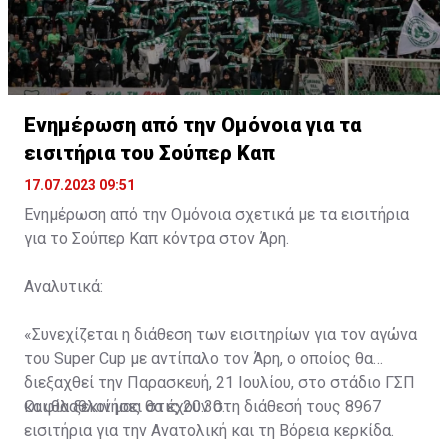
Ενημέρωση από την Ομόνοια για τα
εισιτήρια του Σούπερ Καπ
17.07.2023 09:51
Ενημέρωση από την Ομόνοια σχετικά με τα εισιτήρια
για το Σούπερ Καπ κόντρα στον Άρη.
Αναλυτικά:
«Συνεχίζεται η διάθεση των εισιτηρίων για τον αγώνα
του Super Cup με αντίπαλο τον Άρη, ο οποίος θα
διεξαχθεί την Παρασκευή, 21 Ιουλίου, στο στάδιο ΓΣΠ
και θα ξεκινήσει στις 20:30.
Οι φίλαθλοί μας θα έχουν στη διάθεσή τους 8967
εισιτήρια για την Ανατολική και τη Βόρεια κερκίδα.