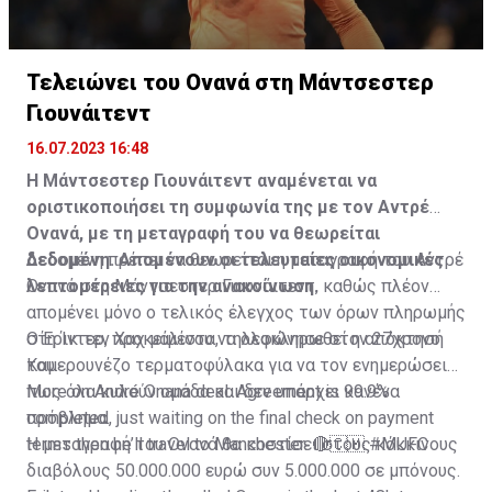
Τελειώνει του Ονανά στη Μάντσεστερ
Γιουνάιτεντ
16.07.2023 16:48
Η Μάντσεστερ Γιουνάιτεντ αναμένεται να
οριστικοποιήσει τη συμφωνία της με τον Αντρέ
Ονανά, με τη μεταγραφή του να θεωρείται
δεδομένη. Απομένουν οι τελευταίες οικονομικές
Δεδομένη πρέπει να θεωρείται η μεταγραφή του Αντρέ
λεπτομέρειες για την ανακοίνωση.
Ονανά στη Μάντσεστερ Γιουνάιτεντ, καθώς πλέον
απομένει μόνο ο τελικός έλεγχος των όρων πληρωμής
στη Ίντερ, προκειμένου να ολοκληρωθεί η απόκτησή
Ο Έρικ τεν Χαχ μάλιστα, τηλεφώνησε στον 27χρονο
του.
Καμερουνέζο τερματοφύλακα για να τον ενημερώσει
πως όλα κυλούν ομάδα και δεν υπάρχει κανένα
More on André Onana deal. Agreement is 99.9%
πρόβλημα.
completed, just waiting on the final check on payment
terms then he’ll travel to Manchester. 🔴🇨🇲
Η μεταγραφή του Ονανά θα κοστίσει στους κόκκινους
#MUFC
διαβόλους 50.000.000 ευρώ συν 5.000.000 σε μπόνους.