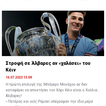
με προορισμό το κοινοτικό γήπεδο Πελενδρίου, για να
δώοσυν το παρών τους στην απογευματινή προπόνηση
της ομάδας.
Στροφή σε Άλβαρες αν «χαλάσει» του
Κέιν
16.07.2023 13:09
Η πρώτη επιλογή της Μπάγερν Μονάχου αν δεν
καταφέρει να αποκτήσει τον Χάρι Κέιν είναι ο Χούλιαν
Άλβαρες!
•
Πατέρας και υιός Ράμσεϊ υπέγραψαν την ίδια μέρα