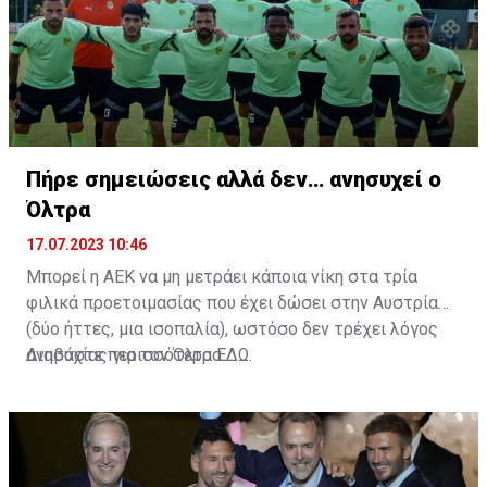
Πήρε σημειώσεις αλλά δεν… ανησυχεί ο
Όλτρα
17.07.2023 10:46
Μπορεί η ΑΕΚ να μη μετράει κάποια νίκη στα τρία
φιλικά προετοιμασίας που έχει δώσει στην Αυστρία
(δύο ήττες, μια ισοπαλία), ωστόσο δεν τρέχει λόγος
ανησυχίας για τον Όλτρα.
Διαβάστε περισσότερα
ΕΔΩ
.