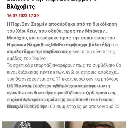
Βλάχοβιτς
16.07.2023 17:39
Η Παρί Σεν Ζερμέν αποσύρθηκε από τη διεκδίκηση
του Χάρι Κέιν, που οδεύει προς την Μπάγερν
Μονάχου, και στράφηκε προς την περίπτωση του
Ντούσαν Βλάχοβιτς, στον οποίο έχει βάλει ήδη
Σύμφωνα με γαλλικά ΜΜΕ ο Σέρβος φορ κατέληξε σε
«πωλητήριο» η Γιουβέντους.
συμφωνία με την Παρί και απομένει η συναίνεση της
ομάδας του Τορίνο.
Τα σχετικά ρεπορτάζ αναφέρουν πως το συμβόλαιο θα
είναι διάρκειας πέντε ετών, ενώ οι ετήσιες αποδοχές
του θα ανέρχονται στα 11 εκατ. ευρώ συν τα μπόνους
που θα λάβει από τον αριθμό των γκολ και των
Ο 23χρονος Σέρβος επιθετικός μεταγράφηκε στη
αγώνων που θα παίξει την επόμενη σεζόν. Το κόστος
«Γιούβε» τον Ιανουάριο του 2022 από τη Φιορεντίνα, η
της μεταγραφής αναμένεται να φθάσει τα 70 εκατ.
οποία έβαλε στα ταμεία της περίπου 80 εκατ. ευρώ,
ευρώ.
και έχει καταγράψει 63 συμμετοχές με απολογισμό 23
Πηγή: ΑΠΕ ΜΠΕ
γκολ και έξι ασίστ.