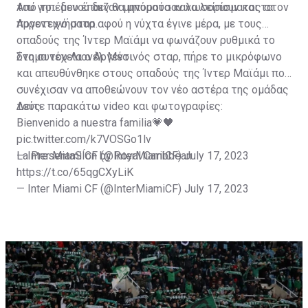
του γηπέδου έπαιζαν μηνύματα καλωσορίσματος στον
Από το... μενού δεν θα μπορούσαν να λείπουν και τα
Αργεντινό σταρ.
πυροτεχνήματα αφού η νύχτα έγινε μέρα, με τους
οπαδούς της Ίντερ Μαϊάμι να φωνάζουν ρυθμικά το
όνομα του Λιονέλ Μέσι.
Στη συνέχεια ο Αργεντινός σταρ, πήρε το μικρόφωνο
και απευθύνθηκε στους οπαδούς της Ίντερ Μαϊάμι που
συνέχισαν να αποθεώνουν τον νέο αστέρα της ομάδας
τους.
Δείτε παρακάτω video και φωτογραφίες:
Bienvenido a nuestra familia💗🖤
pic.twitter.com/k7VOSGo1lv
— Inter Miami CF (@InterMiamiCF)
La PresentaSÍon by Royal Caribbean
July 17, 2023
https://t.co/65qgCXyLiK
— Inter Miami CF (@InterMiamiCF)
July 17, 2023