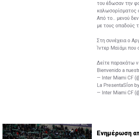
του έδωσαν την φα
καλωσορίσματος σ
Από το... μενού δ
με τους οπαδούς τ
Στη συνέχεια ο Αρ
Ίντερ Μαϊάμι που 
Δείτε παρακάτω v
Bienvenido a nuest
— Inter Miami CF 
La PresentaSÍon b
— Inter Miami CF 
Ενημέρωση από