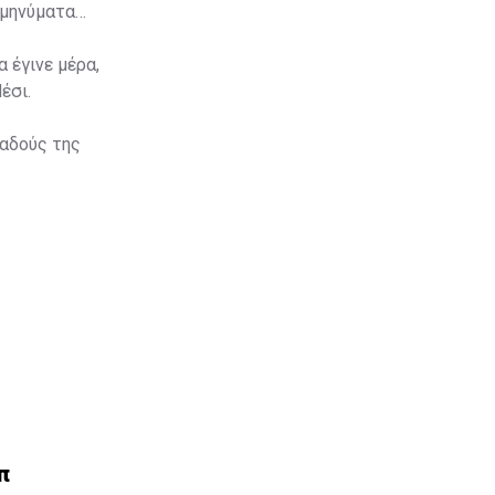
 μηνύματα
 έγινε μέρα,
έσι.
παδούς της
π