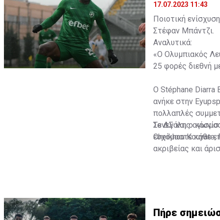
17.07.2023 11:43
Ποιοτική ενίσχυση
Στέφαν Μπάντζι.
Αναλυτικά:
«Ο Ολυμπιακός Λευ
25 φορές διεθνή με
Ο Stéphane Diarra 
ανήκε στην Eyupsp
πολλαπλές συμμετο
Σενεγάλης αγωνίστ
Το ΔΣ και ο κόσμο
Cheikhou Kouyate,
ευχόμαστε κάθε επ
ακριβείας και άρι
Πήρε σημειώσ