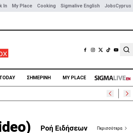
 In
My Place
Cooking
Sigmalive English
JobsCyprus
Sear
TODAY
ΣΗΜΕΡΙΝΗ
MY PLACE
ideo)
Ροή Ειδήσεων
Περισσότερα