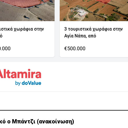
ιστικά χωράφια στην
3 τουριστικά χωράφια στην
νό
Αγία Νάπα, από
0.000
€500.000
κό ο Μπάντζι (ανακοίνωση)