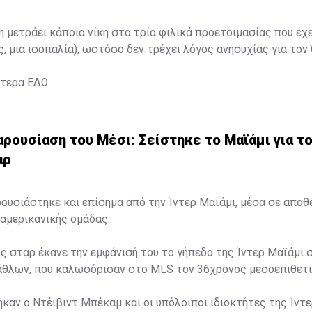
η μετράει κάποια νίκη στα τρία φιλικά προετοιμασίας που έχ
ς, μια ισοπαλία), ωστόσο δεν τρέχει λόγος ανησυχίας για τον
ότερα
ΕΔΩ
.
ρουσίαση του Μέσι: Σείστηκε το Μαϊάμι για τ
αρ
ουσιάστηκε και επίσημα από την Ίντερ Μαϊάμι, μέσα σε απο
αμερικανικής ομάδας.
ς σταρ έκανε την εμφάνισή του το γήπεδο της Ίντερ Μαϊάμι 
λάθλων, που καλωσόρισαν στο MLS τον 36χρονος μεσοεπιθετι
καν ο Ντέιβιντ Μπέκαμ και οι υπόλοιποι ιδιοκτήτες της Ίντε