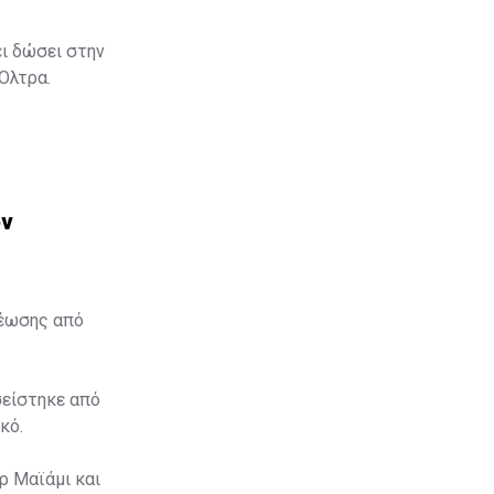
ει δώσει στην
 Όλτρα.
ον
θέωσης από
σείστηκε από
κό.
ρ Μαϊάμι και