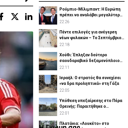
Ρούμπιο-Μίλιμπαντ: Η Ευρώπη
πρέπει να αναλάβει μεγαλύτερο
ρόλο στην άμυνά της
22:26
Πέντε επιλογές για ανέγερση
νέων φυλακών – Το Σεπτέμβριο
το «Master Plan»
22:18
Χούθι: Έπληξαν δεύτερο
σαουδαραβικό δεξαμενόπλοιο
στον Κόλπο του Άντεν
22:11
Ισραήλ: Ο στρατός θα συνεχίσει
«να δρα προληπτικά» στη Γάζα
22:05
Υπόθεση υπεξαίρεσης στο Πέρα
Ορεινής: Παραιτήθηκε ο
κοινοτάρχης (ΒΙΝΤΕΟ)
22:01
Πλατάνια: «Λουκέτο» στο
Η Γνώμη σας