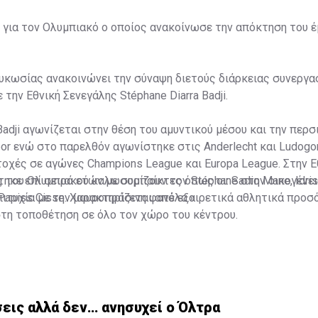
 για τον Ολυμπιακό ο οποίος ανακοίνωσε την απόκτηση του 
κωσίας ανακοινώνει την σύναψη διετούς διάρκειας συνεργασ
 την Εθνική Σενεγάλης Stéphane Diarra Badji.
Badji αγωνίζεται στην θέση του αμυντικού μέσου και την περσ
or ενώ στο παρελθόν αγωνίστηκε στις Anderlecht και Ludogo
χές σε αγώνες Champions League και Europa League. Στην Ε
ηκε επί σειρά ετών με συμπαίκτες όπως οι: Sadio Mane, Idris
ς του Ολυμπιακού καλωσορίζουν τον Stéphane στην οικογένει
 Papiss Cisse. Χαρακτηρίζεται από εξαιρετικά αθλητικά προσ
ιτυχία με την μαυροπράσινη φανέλα.»
στη τοποθέτηση σε όλο τον χώρο του κέντρου.
εις αλλά δεν… ανησυχεί ο Όλτρα