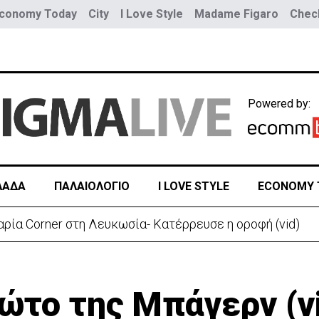
conomy Today
City
I Love Style
Madame Figaro
Check
Powered by:
ΛΑΔΑ
ΠΑΛΑΙΟΛΟΓΙΟ
I LOVE STYLE
ECONOMY 
ρεια Καρολίνα – Νεκροί και τραυματίες
ώτο της Μπάγερν (v