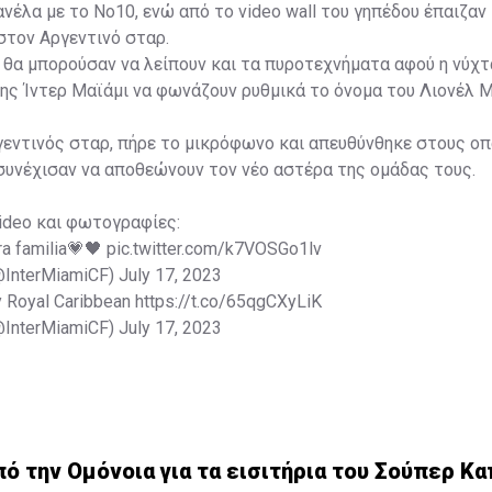
νέλα με το Νο10, ενώ από το video wall του γηπέδου έπαιζαν
τον Αργεντινό σταρ.
εν θα μπορούσαν να λείπουν και τα πυροτεχνήματα αφού η νύχτα
ης Ίντερ Μαϊάμι να φωνάζουν ρυθμικά το όνομα του Λιονέλ Μ
γεντινός σταρ, πήρε το μικρόφωνο και απευθύνθηκε στους ο
συνέχισαν να αποθεώνουν τον νέο αστέρα της ομάδας τους.
ideo και φωτογραφίες:
ra familia💗🖤
pic.twitter.com/k7VOSGo1lv
(@InterMiamiCF)
July 17, 2023
y Royal Caribbean
https://t.co/65qgCXyLiK
(@InterMiamiCF)
July 17, 2023
 την Ομόνοια για τα εισιτήρια του Σούπερ Κα