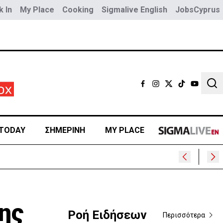
 In
My Place
Cooking
Sigmalive English
JobsCyprus
Sear
TODAY
ΣΗΜΕΡΙΝΗ
MY PLACE
ης
Ροή Ειδήσεων
Περισσότερα