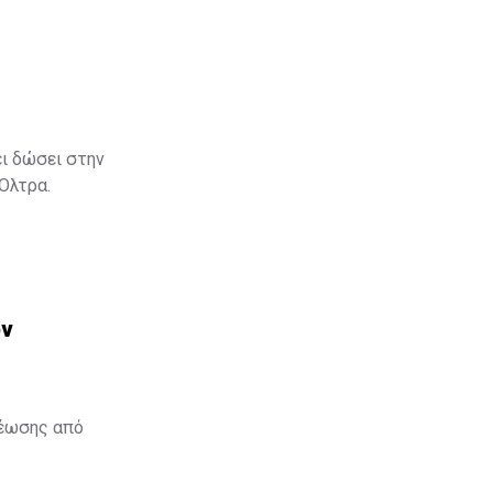
ει δώσει στην
 Όλτρα.
ον
θέωσης από