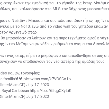
ς σταρ έκανε την εμφάνισή του το γήπεδο της Ίντερ Μαϊάμι 
λάθλων, που καλωσόρισαν στο MLS τον 36χρονος μεσοεπιθετι
καν ο Ντέιβιντ Μπέκαμ και οι υπόλοιποι ιδιοκτήτες της Ίντε
νέλα με το Νο10, ενώ από το video wall του γηπέδου έπαιζαν
τον Αργεντινό σταρ.
εν θα μπορούσαν να λείπουν και τα πυροτεχνήματα αφού η νύχτα
ης Ίντερ Μαϊάμι να φωνάζουν ρυθμικά το όνομα του Λιονέλ Μ
γεντινός σταρ, πήρε το μικρόφωνο και απευθύνθηκε στους ο
συνέχισαν να αποθεώνουν τον νέο αστέρα της ομάδας τους.
ideo και φωτογραφίες:
ra familia💗🖤
pic.twitter.com/k7VOSGo1lv
(@InterMiamiCF)
July 17, 2023
y Royal Caribbean
https://t.co/65qgCXyLiK
(@InterMiamiCF)
July 17, 2023