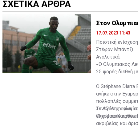
ΣΧΕΤΙΚΑ ΑΡΘΡΑ
Στον Ολυμπια
17.07.2023 11:43
Ποιοτική ενίσχυση
Στέφαν Μπάντζι.
Αναλυτικά:
«Ο Ολυμπιακός Λευ
25 φορές διεθνή με
Ο Stéphane Diarra 
ανήκε στην Eyupsp
πολλαπλές συμμετο
Σενεγάλης αγωνίστ
Το ΔΣ και ο κόσμο
Cheikhou Kouyate,
ευχόμαστε κάθε επ
ακριβείας και άρι