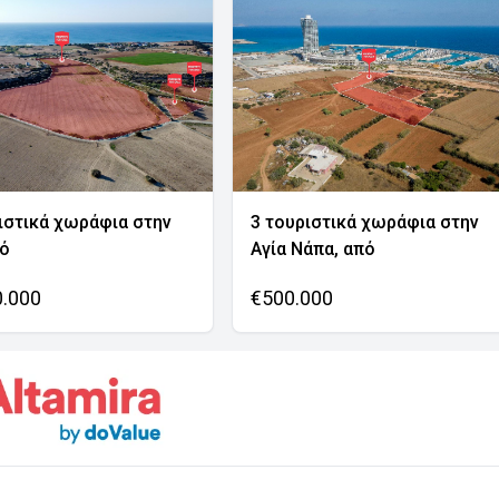
ιστικά χωράφια στην
3 τουριστικά χωράφια στην
νό
Αγία Νάπα, από
0.000
€500.000