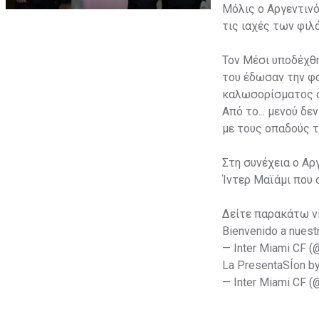
Μόλις ο Αργεντινό
τις ιαχές των φι
Τον Μέσι υποδέχθη
του έδωσαν την φα
καλωσορίσματος σ
Από το... μενού δ
με τους οπαδούς τ
Στη συνέχεια ο Αρ
Ίντερ Μαϊάμι που 
Δείτε παρακάτω v
Bienvenido a nuest
— Inter Miami CF 
La PresentaSÍon b
— Inter Miami CF 