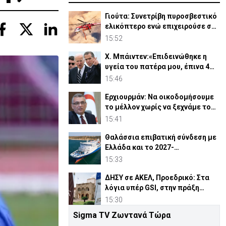
Γιούτα: Συνετρίβη πυροσβεστικό
ελικόπτερο ενώ επιχειρούσε σε
δασική πυρκαγιά
15:52
Χ. Μπάιντεν:«Επιδεινώθηκε η
υγεία του πατέρα μου, έπινα 4
λίτρα βότκα τη μέρα»
15:46
Ερχιουρμάν: Να οικοδομήσουμε
το μέλλον χωρίς να ξεχνάμε το
παρελθόν
15:41
Θαλάσσια επιβατική σύνδεση με
Ελλάδα και το 2027-
Αποφασίζουν αν θα συνεχίσει
15:33
ΔΗΣΥ σε ΑΚΕΛ, Προεδρικό: Στα
λόγια υπέρ GSI, στην πράξη
γεμάτοι «αστερίσκους»
15:30
Sigma TV Ζωντανά Τώρα
Ιράν-Ομάν: Κοντά σε συμφωνία