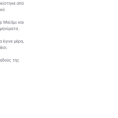
σείστηκε από
κό.
ρ Μαϊάμι και
 μηνύματα
 έγινε μέρα,
έσι.
παδούς της