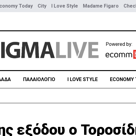
conomy Today
City
I Love Style
Madame Figaro
Check
Powered by:
ΛΑΔΑ
ΠΑΛΑΙΟΛΟΓΙΟ
I LOVE STYLE
ECONOMY 
αζητά διέξοδο» από τον πόλεμο με το Ιράν
ης εξόδου ο Τοροσίδ