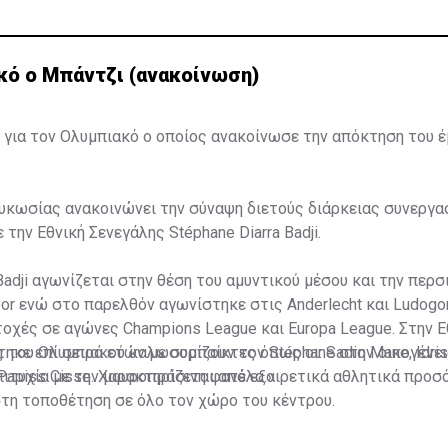
κό ο Μπάντζι (ανακοίνωση)
 για τον Ολυμπιακό ο οποίος ανακοίνωσε την απόκτηση του 
κωσίας ανακοινώνει την σύναψη διετούς διάρκειας συνεργασ
 την Εθνική Σενεγάλης Stéphane Diarra Badji.
Badji αγωνίζεται στην θέση του αμυντικού μέσου και την περσ
or ενώ στο παρελθόν αγωνίστηκε στις Anderlecht και Ludogo
χές σε αγώνες Champions League και Europa League. Στην Ε
ηκε επί σειρά ετών με συμπαίκτες όπως οι: Sadio Mane, Idris
ς του Ολυμπιακού καλωσορίζουν τον Stéphane στην οικογένει
 Papiss Cisse. Χαρακτηρίζεται από εξαιρετικά αθλητικά προσ
ιτυχία με την μαυροπράσινη φανέλα.»
στη τοποθέτηση σε όλο τον χώρο του κέντρου.