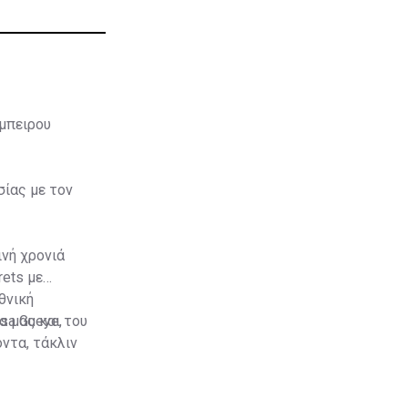
έμπειρου
ίας με τον
ινή χρονιά
rets με
θνική
sa Gueye,
α μας και του
όντα, τάκλιν