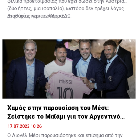
φιλικά προετοιμασίας που έχει δώσει στην Αυστρία
(δύο ήττες, μια ισοπαλία), ωστόσο δεν τρέχει λόγος
ανησυχίας για τον Όλτρα.
Διαβάστε περισσότερα
ΕΔΩ
.
Χαμός στην παρουσίαση του Μέσι:
Σείστηκε το Μαϊάμι για τον Αργεντινό
σταρ
17.07.2023 10:26
Ο Λιονέλ Μέσι παρουσιάστηκε και επίσημα από την