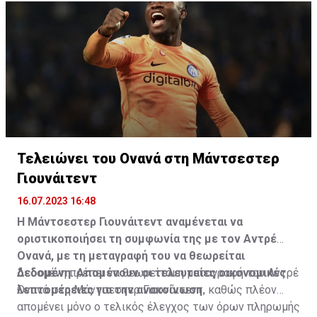
του στα υπνωτικά χάπια.
σχολείο. Έχουμε όλα τα αποδεικτικά στοιχεία που
δείχνουν τον Ντέλε μαζί με τον πατέρα του όταν ήταν
παιδί. Του έχει γίνει πλύση εγκεφάλου», πρόσθεσε.
Τελειώνει του Ονανά στη Μάντσεστερ
Γιουνάιτεντ
16.07.2023 16:48
Η Μάντσεστερ Γιουνάιτεντ αναμένεται να
οριστικοποιήσει τη συμφωνία της με τον Αντρέ
Ονανά, με τη μεταγραφή του να θεωρείται
δεδομένη. Απομένουν οι τελευταίες οικονομικές
Δεδομένη πρέπει να θεωρείται η μεταγραφή του Αντρέ
λεπτομέρειες για την ανακοίνωση.
Ονανά στη Μάντσεστερ Γιουνάιτεντ, καθώς πλέον
απομένει μόνο ο τελικός έλεγχος των όρων πληρωμής