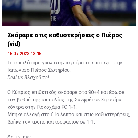
Η δημοσίευση κοινοποιήθηκε από το χρήστη David Beckham (
Σκόραρε στις καθυστερήσεις ο Πιέρος
(vid)
16.07.2023 18:15
Το ευκολότερο γκολ στην καριέρα του πέτυχε στην
Ιαπωνία ο Πιέρος Σωτηρίου.
Deal με Βλάχοβιτς!
Ο Κύπριος επιθετικός σκόραρε στο 90+4 και έσωσε
τον βαθμό της ισοπαλίας της Σανφρέτσε Χιροσίμα
κόντρα στην Γιοκοχάμα FC 1-1.
Μπήκε αλλαγή στο 61ο λεπτό και στις καθυστερήσεις,
βρήκε τον τρόπο και ισοφάρισε σε 1-1.
Δείτε πως: