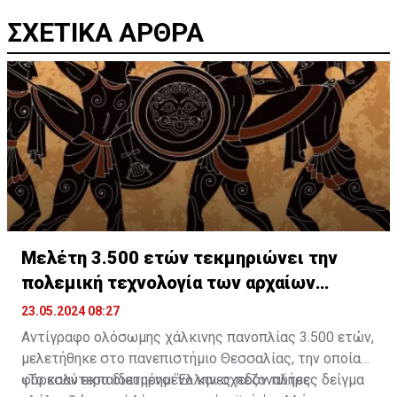
ΣΧΕΤΙΚΑ ΑΡΘΡΑ
Μελέτη 3.500 ετών τεκμηριώνει την
πολεμική τεχνολογία των αρχαίων
Ελλήνων
23.05.2024 08:27
Αντίγραφο ολόσωμης χάλκινης πανοπλίας 3.500 ετών,
μελετήθηκε στο πανεπιστήμιο Θεσσαλίας, την οποίαν
φόρεσαν εκπαιδευμένοι Έλληνες πεζοναύτες
«Το καλύτερα διατηρημένο και σχεδόν πλήρες δείγμα