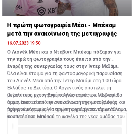
Η πρώτη φωτογραφία Μέσι - Μπέκαμ
μετά την ανακοίνωση της μεταγραφής
16.07.2023 19:50
Ο Λιονέλ Μέσι και ο Ντέβιντ Μπέκαμ πόζαραν για
την πρώτη φωτογραφία τους έπειτα από την
έναρξη της συνεργασίας τους στην Ίντερ Μαϊάμι.
Όλα είναι έτοιμα για τη φαντασμαγορική παρουσίαση
του Λιονέλ Μέσι από την Ίντερ Μαϊάμι στη 1:00 ώρα
Ελλάδας τη Δευτέρα. Ο Αργεντινός αποτελεί τη
μεγαλύτερη μεταγραφή στην ιστορία του MLS και θα
Οι δυο τους έχουν βγει πολλές φορές φωτογραφία,
παρουσιαστεί από τον συνιδιοκτήτη του συλλόγου και
όμως έπειτα από την ανακοίνωση της μεταγραφής
προηγούμενη μεγαλύτερη μεταγραφή στο πρωτάθλημα,
βγήκαν ακόμα μία, για πρώτη φορά με τον Αργεντινό
τον Ντέιβιντ Μπέκαμ.
σούπερ σταρ να φορά τη φανέλα της νέας ομάδας του.