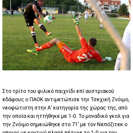
Στο τρίτο του φιλικό παιχνίδι επί αυστριακού
εδάφους ο ΠΑΟΚ αντιμετώπισε την Τσεχική Ζνόιμο,
νεοφώτιστη στην Α' κατηγορία της χώρας της, από
την οποία και ηττήθηκε με 1-0. Το μοναδικό γκολ για
την Ζνόιμο σημειώθηκε στο 71' με τον Νεπόζιτεκ ο
οποιος με κοντινό πλασέ πέτυχε το 1-0 για την