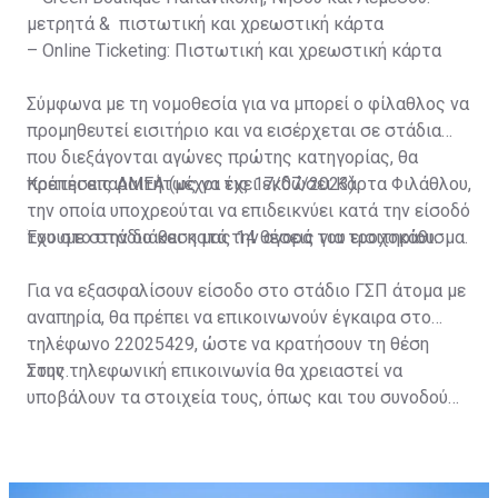
μετρητά & πιστωτική και χρεωστική κάρτα
– Online Ticketing: Πιστωτική και χρεωστική κάρτα
Σύμφωνα με τη νομοθεσία για να μπορεί ο φίλαθλος να
προμηθευτεί εισιτήριο και να εισέρχεται σε στάδια
που διεξάγονται αγώνες πρώτης κατηγορίας, θα
πρέπει απαραιτήτως να έχει εκδώσει Κάρτα Φιλάθλου,
Κρατήσεις ΑΜΕΑ (μέχρι τις 17/07/2023)
την οποία υποχρεούται να επιδεικνύει κατά την είσοδό
του στο στάδιο και κατά την αγορά του εισιτηρίου.
Έχουμε στην διάθεση μας 14 θέσεις για τροχοκάθισμα.
Για να εξασφαλίσουν είσοδο στο στάδιο ΓΣΠ άτομα με
αναπηρία, θα πρέπει να επικοινωνούν έγκαιρα στο
τηλέφωνο 22025429, ώστε να κρατήσουν τη θέση
τους.
Στην τηλεφωνική επικοινωνία θα χρειαστεί να
υποβάλουν τα στοιχεία τους, όπως και του συνοδού
τους. Τα στοιχεία που χρειάζονται είναι:
ονοματεπώνυμο, αριθμός πινακίδας αυτοκινήτου,
κάρτα ΑμεΑ και αριθμός κάρτας φιλάθλου του