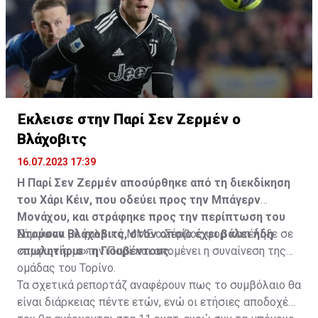
Έκλεισε στην Παρί Σεν Ζερμέν ο
Η δημοσίευση κοινοποιήθηκε από το χρήστη サンフレッチェ広島 (@
Βλάχοβιτς
16.07.2023 17:39
Η Παρί Σεν Ζερμέν αποσύρθηκε από τη διεκδίκηση
του Χάρι Κέιν, που οδεύει προς την Μπάγερν
Μονάχου, και στράφηκε προς την περίπτωση του
Ντούσαν Βλάχοβιτς, στον οποίο έχει βάλει ήδη
Σύμφωνα με γαλλικά ΜΜΕ ο Σέρβος φορ κατέληξε σε
«πωλητήριο» η Γιουβέντους.
συμφωνία με την Παρί και απομένει η συναίνεση της
ομάδας του Τορίνο.
Τα σχετικά ρεπορτάζ αναφέρουν πως το συμβόλαιο θα
είναι διάρκειας πέντε ετών, ενώ οι ετήσιες αποδοχές