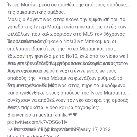
Ίντερ Μαϊάμι, μέσα σε αποθέωσης από τους οπαδούς
της αμερικανικής ομάδας.
Μόλις ο Αργεντινός σταρ έκανε την εμφάνισή του το
γήπεδο της Ίντερ Μαϊάμι σείστηκε από τις ιαχές των
φιλάθλων, που καλωσόρισαν στο MLS τον 36χρονος
μεσοεπιθετικό.
Τον Μέσι υποδέχθηκαν ο Ντέιβιντ Μπέκαμ και οι
υπόλοιποι ιδιοκτήτες της Ίντερ Μαϊάμι και του
έδωσαν την φανέλα με το Νο10, ενώ από το video wall
του γηπέδου έπαιζαν μηνύματα καλωσορίσματος στον
Από το... μενού δεν θα μπορούσαν να λείπουν και τα
Αργεντινό σταρ.
πυροτεχνήματα αφού η νύχτα έγινε μέρα, με τους
οπαδούς της Ίντερ Μαϊάμι να φωνάζουν ρυθμικά το
όνομα του Λιονέλ Μέσι.
Στη συνέχεια ο Αργεντινός σταρ, πήρε το μικρόφωνο
και απευθύνθηκε στους οπαδούς της Ίντερ Μαϊάμι που
συνέχισαν να αποθεώνουν τον νέο αστέρα της ομάδας
τους.
Δείτε παρακάτω video και φωτογραφίες:
Bienvenido a nuestra familia💗🖤
pic.twitter.com/k7VOSGo1lv
— Inter Miami CF (@InterMiamiCF)
La PresentaSÍon by Royal Caribbean
July 17, 2023
https://t.co/65qgCXyLiK