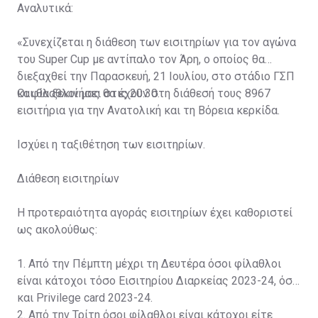
Αναλυτικά:
«Συνεχίζεται η διάθεση των εισιτηρίων για τον αγώνα
του Super Cup με αντίπαλο τον Άρη, ο οποίος θα
διεξαχθεί την Παρασκευή, 21 Ιουλίου, στο στάδιο ΓΣΠ
και θα ξεκινήσει στις 20:30.
Οι φίλαθλοί μας θα έχουν στη διάθεσή τους 8967
εισιτήρια για την Ανατολική και τη Βόρεια κερκίδα.
Ισχύει η ταξιθέτηση των εισιτηρίων.
Διάθεση εισιτηρίων
Η προτεραιότητα αγοράς εισιτηρίων έχει καθοριστεί
ως ακολούθως:
1. Από την Πέμπτη μέχρι τη Δευτέρα όσοι φίλαθλοι
είναι κάτοχοι τόσο Εισιτηρίου Διαρκείας 2023-24, όσο
και Privilege card 2023-24.
2. Από την Τρίτη όσοι φίλαθλοι είναι κάτοχοι είτε