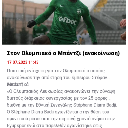
Στον Ολυμπιακό ο Μπάντζι (ανακοίνωση)
17.07.2023 11:43
Ποιοτική ενίσχυση για τον Ολυμπιακό ο οποίος
ανακοίνωσε την απόκτηση του έμπειρου Στέφαν
Μπάντζι.
Αναλυτικά:
«Ο Ολυμπιακός Λευκωσίας ανακοινώνει την σύναψη
διετούς διάρκειας συνεργασίας με τον 25 φορές
διεθνή με την Εθνική Σενεγάλης Stéphane Diarra Badji.
Ο Stéphane Diarra Badji αγωνίζεται στην θέση του
αμυντικού μέσου και την περσινή χρονιά ανήκε στην
Eyupspor ενώ στο παρελθόν αγωνίστηκε στις