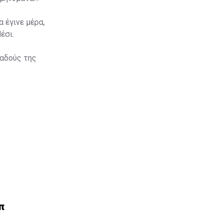
 έγινε μέρα,
έσι.
παδούς της
π