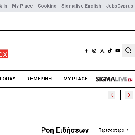
 In
My Place
Cooking
Sigmalive English
JobsCyprus
Sear
TODAY
ΣΗΜΕΡΙΝΗ
MY PLACE
Ροή Ειδήσεων
Περισσότερα