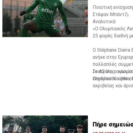
Ποιοτική ενίσχυση
Στέφαν Μπάντζι.
Αναλυτικά:
«Ο Ολυμπιακός Λευ
25 φορές διεθνή με
Ο Stéphane Diarra 
ανήκε στην Eyupsp
πολλαπλές συμμετο
Σενεγάλης αγωνίστ
Το ΔΣ και ο κόσμο
Cheikhou Kouyate,
ευχόμαστε κάθε επ
ακριβείας και άρι
Πήρε σημειώσ