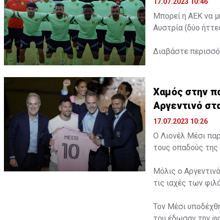
17.07.2023 10:46
Μπορεί η ΑΕΚ να μ
Αυστρία (δύο ήττε
Διαβάστε περισσ
Χαμός στην πα
Αργεντινό στ
17.07.2023 10:26
Ο Λιονέλ Μέσι παρ
τους οπαδούς της 
Μόλις ο Αργεντινό
τις ιαχές των φι
Τον Μέσι υποδέχθη
του έδωσαν την φα