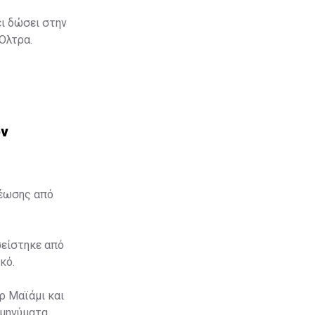
ει δώσει στην
 Όλτρα.
ον
θέωσης από
σείστηκε από
κό.
ρ Μαϊάμι και
 μηνύματα