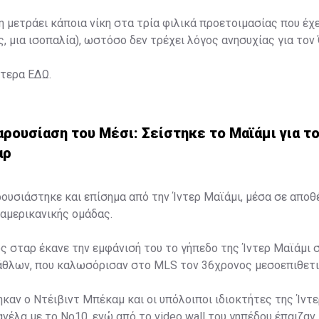
η μετράει κάποια νίκη στα τρία φιλικά προετοιμασίας που έχ
ς, μια ισοπαλία), ωστόσο δεν τρέχει λόγος ανησυχίας για τον
ότερα
ΕΔΩ
.
ρουσίαση του Μέσι: Σείστηκε το Μαϊάμι για τ
αρ
ουσιάστηκε και επίσημα από την Ίντερ Μαϊάμι, μέσα σε απο
αμερικανικής ομάδας.
ς σταρ έκανε την εμφάνισή του το γήπεδο της Ίντερ Μαϊάμι 
λάθλων, που καλωσόρισαν στο MLS τον 36χρονος μεσοεπιθετι
καν ο Ντέιβιντ Μπέκαμ και οι υπόλοιποι ιδιοκτήτες της Ίντε
νέλα με το Νο10, ενώ από το video wall του γηπέδου έπαιζαν