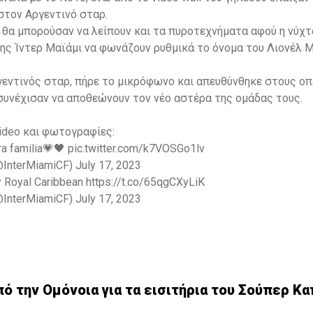
τον Αργεντινό σταρ.
εν θα μπορούσαν να λείπουν και τα πυροτεχνήματα αφού η νύχτα
ης Ίντερ Μαϊάμι να φωνάζουν ρυθμικά το όνομα του Λιονέλ Μ
γεντινός σταρ, πήρε το μικρόφωνο και απευθύνθηκε στους ο
συνέχισαν να αποθεώνουν τον νέο αστέρα της ομάδας τους.
ideo και φωτογραφίες:
ra familia💗🖤
pic.twitter.com/k7VOSGo1lv
(@InterMiamiCF)
July 17, 2023
y Royal Caribbean
https://t.co/65qgCXyLiK
(@InterMiamiCF)
July 17, 2023
 την Ομόνοια για τα εισιτήρια του Σούπερ Κα