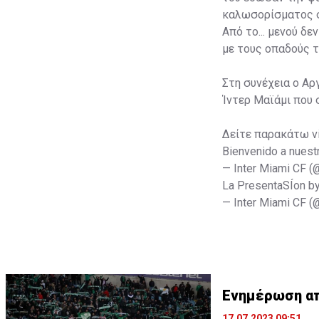
καλωσορίσματος σ
Από το... μενού δ
με τους οπαδούς τ
Στη συνέχεια ο Αρ
Ίντερ Μαϊάμι που 
Δείτε παρακάτω v
Bienvenido a nuest
— Inter Miami CF 
La PresentaSÍon b
— Inter Miami CF 
Ενημέρωση από
17.07.2023 09:51