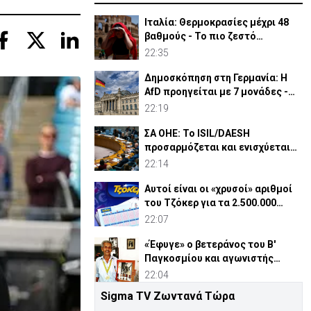
Ιταλία: Θερμοκρασίες μέχρι 48
βαθμούς - Το πιο ζεστό
καλοκαίρι των 100 χρόνων
22:35
Δημοσκόπηση στη Γερμανία: Η
AfD προηγείται με 7 μονάδες -
Διεύρυνε τη διαφορά
22:19
ΣΑ ΟΗΕ: Το ISIL/DAESH
προσαρμόζεται και ενισχύεται
στην Αφρική - Πώς απειλεί
22:14
Αυτοί είναι οι «χρυσοί» αριθμοί
του Τζόκερ για τα 2.500.000
ευρώ
22:07
«Έφυγε» ο βετεράνος του Β'
Παγκοσμίου και αγωνιστής
ΕΟΚΑ, Παύλος Μ. Κασάπης
22:04
Sigma TV Ζωντανά Τώρα
«Όχι» 9 χωρών σε ισχυρισμό