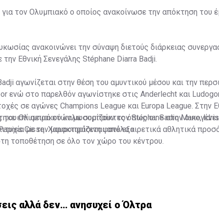
 για τον Ολυμπιακό ο οποίος ανακοίνωσε την απόκτηση του 
κωσίας ανακοινώνει την σύναψη διετούς διάρκειας συνεργασ
 την Εθνική Σενεγάλης Stéphane Diarra Badji.
Badji αγωνίζεται στην θέση του αμυντικού μέσου και την περσ
or ενώ στο παρελθόν αγωνίστηκε στις Anderlecht και Ludogo
χές σε αγώνες Champions League και Europa League. Στην Ε
ηκε επί σειρά ετών με συμπαίκτες όπως οι: Sadio Mane, Idris
ς του Ολυμπιακού καλωσορίζουν τον Stéphane στην οικογένει
 Papiss Cisse. Χαρακτηρίζεται από εξαιρετικά αθλητικά προσ
ιτυχία με την μαυροπράσινη φανέλα.»
στη τοποθέτηση σε όλο τον χώρο του κέντρου.
εις αλλά δεν… ανησυχεί ο Όλτρα