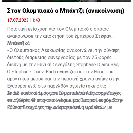
Στον Ολυμπιακό ο Μπάντζι (ανακοίνωση)
17.07.2023 11:43
Ποιοτική ενίσχυση για τον Ολυμπιακό ο οποίος
ανακοίνωσε την απόκτηση του έμπειρου Στέφαν
Μπάντζι.
Αναλυτικά:
«Ο Ολυμπιακός Λευκωσίας ανακοινώνει την σύναψη
διετούς διάρκειας συνεργασίας με τον 25 φορές
διεθνή με την Εθνική Σενεγάλης Stéphane Diarra Badji.
Ο Stéphane Diarra Badji αγωνίζεται στην θέση του
αμυντικού μέσου και την περσινή χρονιά ανήκε στην
Eyupspor ενώ στο παρελθόν αγωνίστηκε στις
Anderlecht και Ludogorets με πολλαπλές συμμετοχές
Το ΔΣ και ο κόσμος του Ολυμπιακού καλωσορίζουν
σε αγώνες Champions League και Europa League. Στην
τον Stéphane στην οικογένεια μας και του ευχόμαστε
Εθνική Σενεγάλης αγωνίστηκε επί σειρά ετών με
κάθε επιτυχία με την μαυροπράσινη φανέλα.»
συμπαίκτες όπως οι: Sadio Mane, Idrissa Gueye,
Cheikhou Kouyate, Papiss Cisse. Χαρακτηρίζεται από
εξαιρετικά αθλητικά προσόντα, τάκλιν ακριβείας και