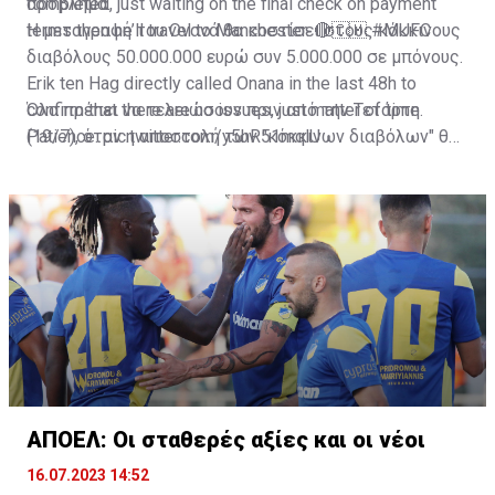
πρόβλημα.
completed, just waiting on the final check on payment
terms then he’ll travel to Manchester. 🔴🇨🇲
Η μεταγραφή του Ονανά θα κοστίσει στους κόκκινους
#MUFC
διαβόλους 50.000.000 ευρώ συν 5.000.000 σε μπόνους.
Erik ten Hag directly called Onana in the last 48h to
confirm that there are no issues, just matter of time.
Όλα πρέπει να τελειώσουν πριν από την Τετάρτη
Patience.
(19/7), όταν η αποστολή των "κόκκινων διαβόλων" θα
pic.twitter.com/y5hR51mqlU
— Fabrizio Romano (@FabrizioRomano)
αναχωρήσει για περιοδεία στις ΗΠΑ.
July 16, 2023
ΑΠΟΕΛ: Οι σταθερές αξίες και οι νέοι
16.07.2023 14:52