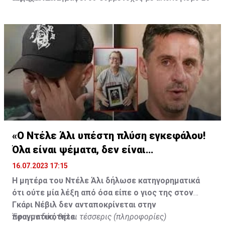
γκολ και έξι ασίστ.
«Ο Ντέλε Άλι υπέστη πλύση εγκεφάλου!
Όλα είναι ψέματα, δεν είναι
υιοθετημένος»
16.07.2023 17:15
Η μητέρα του Ντέλε Άλι δήλωσε κατηγορηματικά
ότι ούτε μία λέξη από όσα είπε ο γιος της στον
Γκάρι Νέβιλ δεν ανταποκρίνεται στην
πραγματικότητα.
Έφυγαν δύο, θέλει τέσσερις (πληροφορίες)