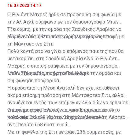
16.07.2023 14:17
Ο Ριγιάντ Μαχρέζ ήρθε σε προφορική συμφωνία με
την Αλ Αχλί, σύμφωνα με τον δημοσιογράφο Μπεν
Τζέικομπς, με την ομάδα της Σαουδικής Αραβίας να
αναμένεται τις επόμενες ώρες να έρθει σε επαφή με
•
Έφυγαν δύο, θέλει τέσσερις (πληροφορίες)
τη Μάντσεστερ Σίτι.
Πολύ κοντά στο να γίνει ο επόμενος παίκτης που θα
μετακομίσει στη Σαουδική Αραβία είναι ο Ριγιάντ
Μαχρέζ, ο οποίος σύμφωνα με τον δημοσιογράφο,
Μπεν Τζέικομπς, τα βρήκε σε όλα με την ομάδα και
•
ΑΕΛίστικη εξόρμηση στο Πελένδρι!
συμφώνησε προφορικά.
Η ομάδα από τη Μέση Ανατολή δεν έχει καταθέσει
ακόμα επίσημη πρόταση στη Μάντσεστερ Σίτι, αλλά
αναμένεται εντός των επόμενων 48 ωρών να έρθει σε
επαφή με τους Πολίτες για να διαπραγματευτεί το
Ο έμπειρος χαφ αγωνίζεται στο Έτιχαντ από το
ποσό που θέλουν για τον 32χρονο Αλγερινό.
καλοκαίρι του 2018, όταν αποχώρησε από τη Λέστερ
αντί περίπου 68 εκατ. ευρώ.
Με τη φανέλα της Σίτι μετράει 236 συμμετοχές, με