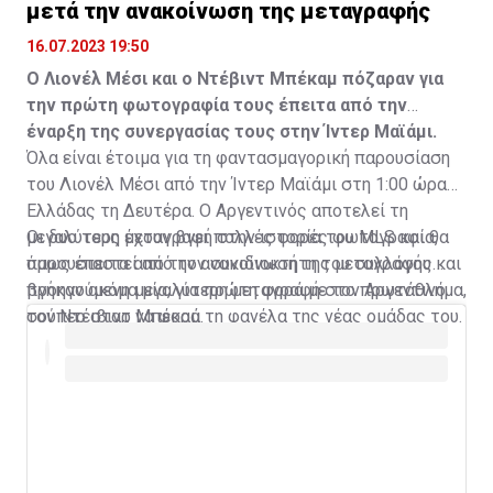
μετά την ανακοίνωση της μεταγραφής
16.07.2023 19:50
Ο Λιονέλ Μέσι και ο Ντέβιντ Μπέκαμ πόζαραν για
την πρώτη φωτογραφία τους έπειτα από την
έναρξη της συνεργασίας τους στην Ίντερ Μαϊάμι.
Όλα είναι έτοιμα για τη φαντασμαγορική παρουσίαση
του Λιονέλ Μέσι από την Ίντερ Μαϊάμι στη 1:00 ώρα
Ελλάδας τη Δευτέρα. Ο Αργεντινός αποτελεί τη
μεγαλύτερη μεταγραφή στην ιστορία του MLS και θα
Οι δυο τους έχουν βγει πολλές φορές φωτογραφία,
παρουσιαστεί από τον συνιδιοκτήτη του συλλόγου και
όμως έπειτα από την ανακοίνωση της μεταγραφής
προηγούμενη μεγαλύτερη μεταγραφή στο πρωτάθλημα,
βγήκαν ακόμα μία, για πρώτη φορά με τον Αργεντινό
τον Ντέιβιντ Μπέκαμ.
σούπερ σταρ να φορά τη φανέλα της νέας ομάδας του.