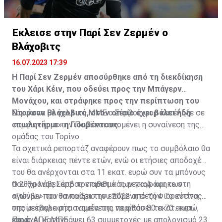
Η δημοσίευση κοινοποιήθηκε από το χρήστη サンフレッチェ広島 (@
Έκλεισε στην Παρί Σεν Ζερμέν ο
Βλάχοβιτς
16.07.2023 17:39
Η Παρί Σεν Ζερμέν αποσύρθηκε από τη διεκδίκηση
του Χάρι Κέιν, που οδεύει προς την Μπάγερν
Μονάχου, και στράφηκε προς την περίπτωση του
Ντούσαν Βλάχοβιτς, στον οποίο έχει βάλει ήδη
Σύμφωνα με γαλλικά ΜΜΕ ο Σέρβος φορ κατέληξε σε
«πωλητήριο» η Γιουβέντους.
συμφωνία με την Παρί και απομένει η συναίνεση της
ομάδας του Τορίνο.
Τα σχετικά ρεπορτάζ αναφέρουν πως το συμβόλαιο θα
είναι διάρκειας πέντε ετών, ενώ οι ετήσιες αποδοχές
του θα ανέρχονται στα 11 εκατ. ευρώ συν τα μπόνους
που θα λάβει από τον αριθμό των γκολ και των
Ο 23χρονος Σέρβος επιθετικός μεταγράφηκε στη
αγώνων που θα παίξει την επόμενη σεζόν. Το κόστος
«Γιούβε» τον Ιανουάριο του 2022 από τη Φιορεντίνα, η
της μεταγραφής αναμένεται να φθάσει τα 70 εκατ.
οποία έβαλε στα ταμεία της περίπου 80 εκατ. ευρώ,
ευρώ.
και έχει καταγράψει 63 συμμετοχές με απολογισμό 23
Πηγή: ΑΠΕ ΜΠΕ