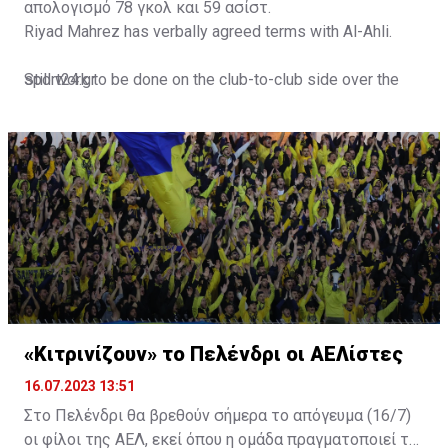
απολογισμό 78 γκολ και 59 ασίστ.
Riyad Mahrez has verbally agreed terms with Al-Ahli.
Still work to be done on the club-to-club side over the
sport24.gr
next 24-48 hours.
Not a done deal yet, but Mahrez is keen on the move and
Al-Ahli hope to move fast.🇸🇦
pic.twitter.com/Z0SmniQXIP
— Ben Jacobs (@JacobsBen)
July 15, 2023
«Κιτρινίζουν» το Πελένδρι οι ΑΕΛίστες
16.07.2023 13:51
Στο Πελένδρι θα βρεθούν σήμερα το απόγευμα (16/7)
οι φίλοι της ΑΕΛ, εκεί όπου η ομάδα πραγματοποιεί το