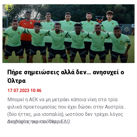
άριστη τοποθέτηση σε όλο τον χώρο του κέντρου.
Πήρε σημειώσεις αλλά δεν… ανησυχεί ο
Όλτρα
17.07.2023 10:46
Μπορεί η ΑΕΚ να μη μετράει κάποια νίκη στα τρία
φιλικά προετοιμασίας που έχει δώσει στην Αυστρία
(δύο ήττες, μια ισοπαλία), ωστόσο δεν τρέχει λόγος
ανησυχίας για τον Όλτρα.
Διαβάστε περισσότερα
ΕΔΩ
.