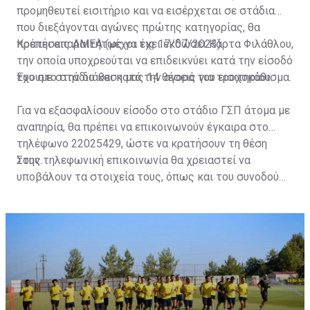
προμηθευτεί εισιτήριο και να εισέρχεται σε στάδια
που διεξάγονται αγώνες πρώτης κατηγορίας, θα
πρέπει απαραιτήτως να έχει εκδώσει Κάρτα Φιλάθλου,
Κρατήσεις ΑΜΕΑ (μέχρι τις 17/07/2023)
την οποία υποχρεούται να επιδεικνύει κατά την είσοδό
του στο στάδιο και κατά την αγορά του εισιτηρίου.
Έχουμε στην διάθεση μας 14 θέσεις για τροχοκάθισμα.
Για να εξασφαλίσουν είσοδο στο στάδιο ΓΣΠ άτομα με
αναπηρία, θα πρέπει να επικοινωνούν έγκαιρα στο
τηλέφωνο 22025429, ώστε να κρατήσουν τη θέση
τους.
Στην τηλεφωνική επικοινωνία θα χρειαστεί να
υποβάλουν τα στοιχεία τους, όπως και του συνοδού
τους. Τα στοιχεία που χρειάζονται είναι:
ονοματεπώνυμο, αριθμός πινακίδας αυτοκινήτου,
κάρτα ΑμεΑ και αριθμός κάρτας φιλάθλου του
συνοδού.»