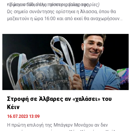
πρώτο στάδιο της προετοιμασίας της.
•
Έφυγαν δύο, θέλει τέσσερις (πληροφορίες)
Ως σημείο συνάντησης ορίστηκε η Άλασσα, όπου θα
μαζευτούν η ώρα 16:00 και από εκεί θα αναχωρήσουν
με προορισμό το κοινοτικό γήπεδο Πελενδρίου, για να
δώοσυν το παρών τους στην απογευματινή προπόνηση
της ομάδας.
Στροφή σε Άλβαρες αν «χαλάσει» του
Κέιν
16.07.2023 13:09
Η πρώτη επιλογή της Μπάγερν Μονάχου αν δεν