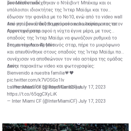
μεσοεπιθετικό.
Τον Μέσι υποδέχθηκαν ο Ντέιβιντ Μπέκαμ και οι
υπόλοιποι ιδιοκτήτες της Ίντερ Μαϊάμι και του
έδωσαν την φανέλα με το Νο10, ενώ από το video wall
του γηπέδου έπαιζαν μηνύματα καλωσορίσματος στον
Από το... μενού δεν θα μπορούσαν να λείπουν και τα
Αργεντινό σταρ.
πυροτεχνήματα αφού η νύχτα έγινε μέρα, με τους
οπαδούς της Ίντερ Μαϊάμι να φωνάζουν ρυθμικά το
όνομα του Λιονέλ Μέσι.
Στη συνέχεια ο Αργεντινός σταρ, πήρε το μικρόφωνο
και απευθύνθηκε στους οπαδούς της Ίντερ Μαϊάμι που
συνέχισαν να αποθεώνουν τον νέο αστέρα της ομάδας
τους.
Δείτε παρακάτω video και φωτογραφίες:
Bienvenido a nuestra familia💗🖤
pic.twitter.com/k7VOSGo1lv
— Inter Miami CF (@InterMiamiCF)
La PresentaSÍon by Royal Caribbean
July 17, 2023
https://t.co/65qgCXyLiK
— Inter Miami CF (@InterMiamiCF)
July 17, 2023