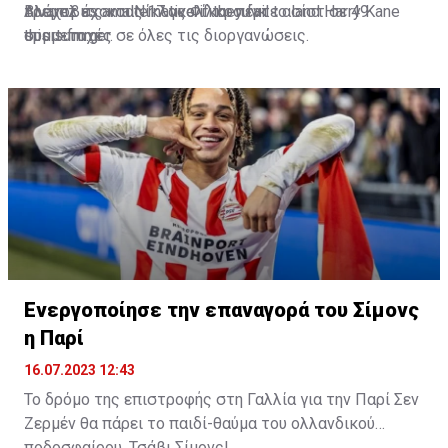
Βλάχοβιτς και Νίκλας Φίλκρουγκ.
τρεμπλ έχοντας 17 γκολ και πέντε ασίστ σε 49
Alvarez as an alternative if they fail to land Harry Kane
συμμετοχές σε όλες τις διοργανώσεις.
this summer.
sport-fm.gr
🇦🇷 🔵
#MCFC
🔴
#FCBayern
https://t.co/lj6Hu49mSu
pic.twitter.com/eGi61fRc5O
— Ekrem KONUR (@Ekremkonur)
July 15, 2023
Ενεργοποίησε την επαναγορά του Σίμονς
η Παρί
16.07.2023 12:43
Το δρόμο της επιστροφής στη Γαλλία για την Παρί Σεν
Ζερμέν θα πάρει το παιδί-θαύμα του ολλανδικού
ποδοσφαίρου, Τσάβι Σίμονς!