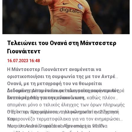
Τελειώνει του Ονανά στη Μάντσεστερ
Γιουνάιτεντ
16.07.2023 16:48
Η Μάντσεστερ Γιουνάιτεντ αναμένεται να
οριστικοποιήσει τη συμφωνία της με τον Αντρέ
Ονανά, με τη μεταγραφή του να θεωρείται
δεδομένη. Απομένουν οι τελευταίες οικονομικές
Δεδομένη πρέπει να θεωρείται η μεταγραφή του Αντρέ
λεπτομέρειες για την ανακοίνωση.
Ονανά στη Μάντσεστερ Γιουνάιτεντ, καθώς πλέον
απομένει μόνο ο τελικός έλεγχος των όρων πληρωμής
στη Ίντερ, προκειμένου να ολοκληρωθεί η απόκτησή
Ο Έρικ τεν Χαχ μάλιστα, τηλεφώνησε στον 27χρονο
του.
Καμερουνέζο τερματοφύλακα για να τον ενημερώσει
πως όλα κυλούν ομάδα και δεν υπάρχει κανένα
More on André Onana deal. Agreement is 99.9%