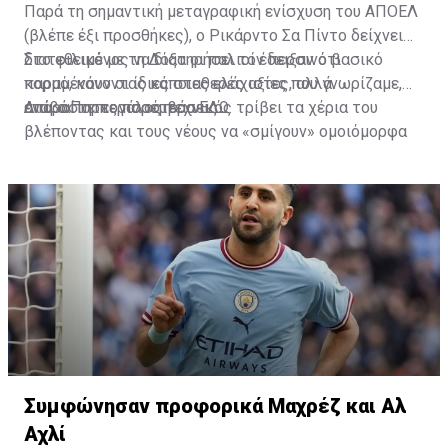
Παρά τη σημαντική μεταγραφική ενίσχυση του ΑΠΟΕΛ
(βλέπε έξι προσθήκες), ο Ρικάρντο Σα Πίντο δείχνει
διατεθειμένος να διατηρήσει τον περσινό βασικό
Στο φιλικό με τη Δόξα οι παλιοί έδειξαν ότι
κορμό, κάνοντας κάποιες ελάχιστες, αλλά
παραμένουν οι ίδιες σταθερές αξίες που γνωρίζαμε,
απαραίτητες παρεμβάσεις.
ενώ ο Πορτογάλος τεχνικός τρίβει τα χέρια του
Διαβάστε περισσότερα
ΕΔΩ
.
βλέποντας και τους νέους να «σμίγουν» ομοιόμορφα
στο γήπεδο με το περσινό ρόστερ.
Συμφώνησαν προφορικά Μαχρέζ και Αλ
Αχλί