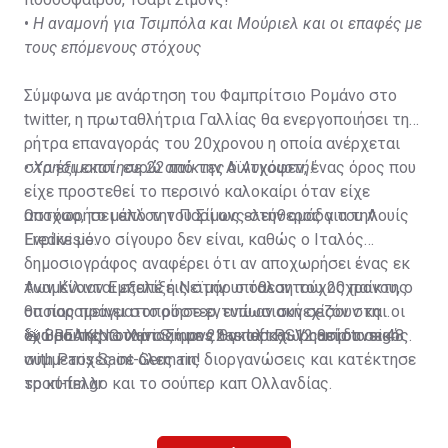
•
Η αναμονή για Τσιμπόλα και Μούριελ και οι επαφές με
τους επόμενους στόχους
Σύμφωνα με ανάρτηση του Φαμπρίτσιο Ρομάνο στο
twitter, η πρωταθλήτρια Γαλλίας θα ενεργοποιήσει τη
ρήτρα επαναγοράς του 20χρονου η οποία ανέρχεται
στα έξι εκατ. ευρώ από την Αϊντχόφεν, ένας όρος που
•
Χρησιμοποίησε 22 παίκτες ο Αυγουστή!
είχε προστεθεί το περσινό καλοκαίρι όταν είχε
αποχωρήσει από την Παρί ως ελεύθερος για την
Ωστόσο, το μέλλον του Σίμονς στην ομάδα του Λουίς
Eredivisie.
Ενρίκε μόνο σίγουρο δεν είναι, καθώς ο Ιταλός
δημοσιογράφος αναφέρει ότι αν αποχωρήσει ένας εκ
των Κίλιαν Εμπαπέ ή Νεϊμάρ o ταλαντούχος παίκτης
Αναμένονται εξελίξεις στην υπόθεση του 20χρονου, ο
θα παραμείνει στο ρόστερ, ενώ αν συνεχίσουν και οι
οποίος πραγματοποίησε εντυπωσιακή σεζόν στη
δυο σούπερ σταρ ο Σίμονς θα παραχωρηθεί δανεικός.
«χώρα της τουλίπας» με 22 γκολ και 12 ασίστ σε 48
🚨 BREAKING: Xavi Simons has left PSV camp to sign
συμμετοχές σε όλες τις διοργανώσεις και κατέκτησε
with Paris Saint-Germain!
το κύπελλο και το σούπερ καπ Ολλανδίας.
sport-fm.gr
PSG triggered €6m buy back clause, as revealed days
ago.