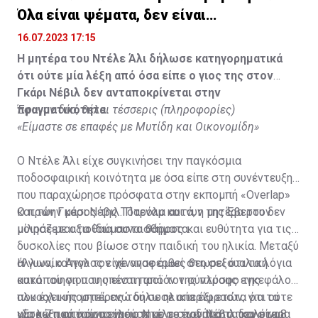
Όλα είναι ψέματα, δεν είναι
υιοθετημένος»
16.07.2023 17:15
Η μητέρα του Ντέλε Άλι δήλωσε κατηγορηματικά
ότι ούτε μία λέξη από όσα είπε ο γιος της στον
Γκάρι Νέβιλ δεν ανταποκρίνεται στην
πραγματικότητα.
Έφυγαν δύο, θέλει τέσσερις (πληροφορίες)
«Είμαστε σε επαφές με Μυτίδη και Οικονομίδη»
Ο Ντέλε Άλι είχε συγκινήσει την παγκόσμια
ποδοσφαιρική κοινότητα με όσα είπε στη συνέντευξη
που παραχώρησε πρόσφατα στην εκπομπή «Overlap»
και τον Γκάρι Νέβιλ. Παρόλα αυτά, η μητέρα του δεν
Ο πρώην μέσος της Τότεναμ και νυν της Έβερτον
μοιράζεται τα ίδια συναισθήματα.
μίλησε με αξιοθαύμαστο θάρρος και ευθύτητα για τις
δυσκολίες που βίωσε στην παιδική του ηλικία. Μεταξύ
άλλων, ο Άγγλος είχε αναφερθεί στη σεξουαλική
Η γυναίκα που τον γέννησε όμως θεωρεί ότι τα λόγια
κακοποίηση που υπέστη από τον σύντροφο της
αυτά του γιου της είναι προϊόν της πλύσης εγκεφάλου
αλκοολικής μητέρας του σε ηλικία έξι ετών, για τα
που έχει υποστεί, ενώ δήλωσε απερίφραστα ότι ούτε
ναρκωτικά που πουλούσε με το ποδήλατό του στα 8
μία λέξη από όσα είπε ο Ντέλε στον Νέβιλ δεν είναι
«Στα 7 του χρόνια γράφτηκε σε ένα από τα καλύτερα