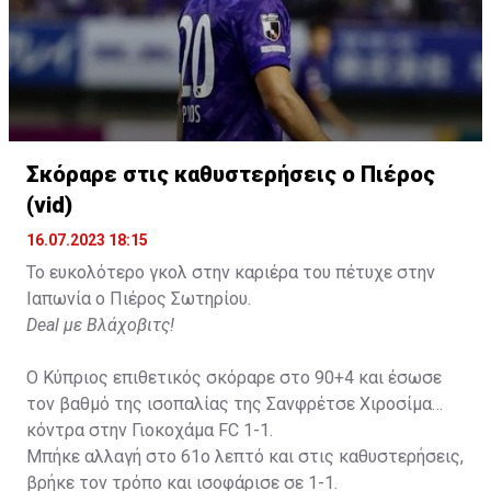
Σκόραρε στις καθυστερήσεις ο Πιέρος
Η δημοσίευση κοινοποιήθηκε από το χρήστη David Beckham (
(vid)
16.07.2023 18:15
Το ευκολότερο γκολ στην καριέρα του πέτυχε στην
Ιαπωνία ο Πιέρος Σωτηρίου.
Deal με Βλάχοβιτς!
Ο Κύπριος επιθετικός σκόραρε στο 90+4 και έσωσε
τον βαθμό της ισοπαλίας της Σανφρέτσε Χιροσίμα
κόντρα στην Γιοκοχάμα FC 1-1.
Μπήκε αλλαγή στο 61ο λεπτό και στις καθυστερήσεις,
βρήκε τον τρόπο και ισοφάρισε σε 1-1.