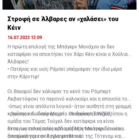
Στροφή σε Άλβαρες αν «χαλάσει» του
Κέιν
16.07.2023 13:09
Η πρώτη επιλογή της Μπάγερν Μονάχου αν δεν
καταφέρει να αποκτήσει τον Χάρι Κέιν είναι ο Χούλιαν
Άλβαρες!
•
Πατέρας και υιός Ράμσεϊ υπέγραψαν την ίδια μέρα
στην Κάρντιφ!
Οι Βαυαροί δεν κάλυψαν το κενό του Ρόμπερτ
Λεβαντόφσκι το περσινό καλοκαίρι και η απουσία του
-όπως είναι απόλυτα λογικό- ήταν αισθητή στη γραμμή
κρούσης και ιδιαίτερα στο Champions League, όπου η
•
Ομόνοια: Γιούσεφ Μεχρί... σε δράση! (ΒΙΝΤΕΟ)
ομάδα του Τόμας Τούχελ δεν κατάφερε να είναι
ανταγωνιστική απέναντι στη Μάντσεστερ Σίτι και
Έτσι, τις τελευταίες εβδομάδες η Μπάγερν κινείται
αποκλείστηκε στα προημιτελικά.
δυναμικά για τον Άγγλο επιθετικό της Τότεναμ και