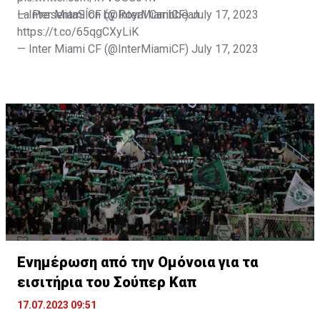
— Inter Miami CF (@InterMiamiCF)
La PresentaSÍon by Royal Caribbean
July 17, 2023
https://t.co/65qgCXyLiK
— Inter Miami CF (@InterMiamiCF)
July 17, 2023
Ενημέρωση από την Ομόνοια για τα
εισιτήρια του Σούπερ Καπ
17.07.2023 09:51