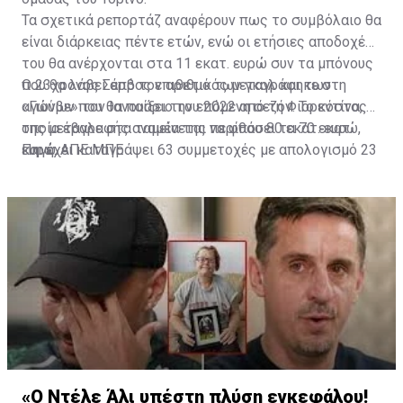
Τα σχετικά ρεπορτάζ αναφέρουν πως το συμβόλαιο θα
είναι διάρκειας πέντε ετών, ενώ οι ετήσιες αποδοχές
του θα ανέρχονται στα 11 εκατ. ευρώ συν τα μπόνους
που θα λάβει από τον αριθμό των γκολ και των
Ο 23χρονος Σέρβος επιθετικός μεταγράφηκε στη
αγώνων που θα παίξει την επόμενη σεζόν. Το κόστος
«Γιούβε» τον Ιανουάριο του 2022 από τη Φιορεντίνα, η
της μεταγραφής αναμένεται να φθάσει τα 70 εκατ.
οποία έβαλε στα ταμεία της περίπου 80 εκατ. ευρώ,
ευρώ.
και έχει καταγράψει 63 συμμετοχές με απολογισμό 23
Πηγή: ΑΠΕ ΜΠΕ
γκολ και έξι ασίστ.
«Ο Ντέλε Άλι υπέστη πλύση εγκεφάλου!