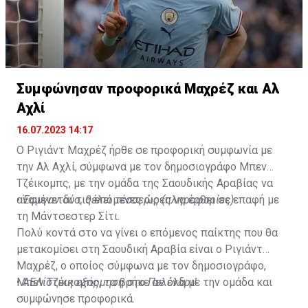
Συμφώνησαν προφορικά Μαχρέζ και Αλ
Αχλί
16.07.2023 14:17
Ο Ριγιάντ Μαχρέζ ήρθε σε προφορική συμφωνία με
την Αλ Αχλί, σύμφωνα με τον δημοσιογράφο Μπεν
Τζέικομπς, με την ομάδα της Σαουδικής Αραβίας να
αναμένεται τις επόμενες ώρες να έρθει σε επαφή με
•
Έφυγαν δύο, θέλει τέσσερις (πληροφορίες)
τη Μάντσεστερ Σίτι.
Πολύ κοντά στο να γίνει ο επόμενος παίκτης που θα
μετακομίσει στη Σαουδική Αραβία είναι ο Ριγιάντ
Μαχρέζ, ο οποίος σύμφωνα με τον δημοσιογράφο,
Μπεν Τζέικομπς, τα βρήκε σε όλα με την ομάδα και
•
ΑΕΛίστικη εξόρμηση στο Πελένδρι!
συμφώνησε προφορικά.