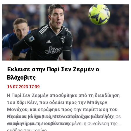
Η δημοσίευση κοινοποιήθηκε από το χρήστη サンフレッチェ広島 (@
Έκλεισε στην Παρί Σεν Ζερμέν ο
Βλάχοβιτς
16.07.2023 17:39
Η Παρί Σεν Ζερμέν αποσύρθηκε από τη διεκδίκηση
του Χάρι Κέιν, που οδεύει προς την Μπάγερν
Μονάχου, και στράφηκε προς την περίπτωση του
Ντούσαν Βλάχοβιτς, στον οποίο έχει βάλει ήδη
Σύμφωνα με γαλλικά ΜΜΕ ο Σέρβος φορ κατέληξε σε
«πωλητήριο» η Γιουβέντους.
συμφωνία με την Παρί και απομένει η συναίνεση της
ομάδας του Τορίνο.