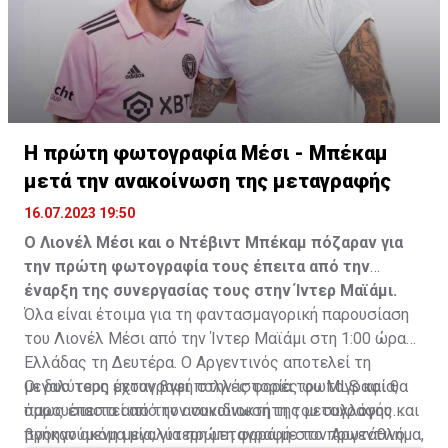
Η πρώτη φωτογραφία Μέσι - Μπέκαμ
μετά την ανακοίνωση της μεταγραφής
16.07.2023 19:50
Ο Λιονέλ Μέσι και ο Ντέβιντ Μπέκαμ πόζαραν για
την πρώτη φωτογραφία τους έπειτα από την
έναρξη της συνεργασίας τους στην Ίντερ Μαϊάμι.
Όλα είναι έτοιμα για τη φαντασμαγορική παρουσίαση
του Λιονέλ Μέσι από την Ίντερ Μαϊάμι στη 1:00 ώρα
Ελλάδας τη Δευτέρα. Ο Αργεντινός αποτελεί τη
μεγαλύτερη μεταγραφή στην ιστορία του MLS και θα
Οι δυο τους έχουν βγει πολλές φορές φωτογραφία,
παρουσιαστεί από τον συνιδιοκτήτη του συλλόγου και
όμως έπειτα από την ανακοίνωση της μεταγραφής
προηγούμενη μεγαλύτερη μεταγραφή στο πρωτάθλημα,
βγήκαν ακόμα μία, για πρώτη φορά με τον Αργεντινό