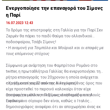
Ενεργοποίησε την επαναγορά του Σίμονς
η Παρί
16.07.2023 12:43
Το δρόμο της επιστροφής στη Γαλλία για την Παρί Σεν
Ζερμέν θα πάρει το παιδί-θαύμα του ολλανδικού
ποδοσφαίρου, Τσάβι Σίμονς!
•
Η αναμονή για Τσιμπόλα και Μούριελ και οι επαφές με
τους επόμενους στόχους
Σύμφωνα με ανάρτηση του Φαμπρίτσιο Ρομάνο στο
twitter, η πρωταθλήτρια Γαλλίας θα ενεργοποιήσει τη
ρήτρα επαναγοράς του 20χρονου η οποία ανέρχεται
στα έξι εκατ. ευρώ από την Αϊντχόφεν, ένας όρος που
•
Χρησιμοποίησε 22 παίκτες ο Αυγουστή!
είχε προστεθεί το περσινό καλοκαίρι όταν είχε
αποχωρήσει από την Παρί ως ελεύθερος για την
Ωστόσο, το μέλλον του Σίμονς στην ομάδα του Λουίς
Eredivisie.
Ενρίκε μόνο σίγουρο δεν είναι, καθώς ο Ιταλός
δημοσιογράφος αναφέρει ότι αν αποχωρήσει ένας εκ