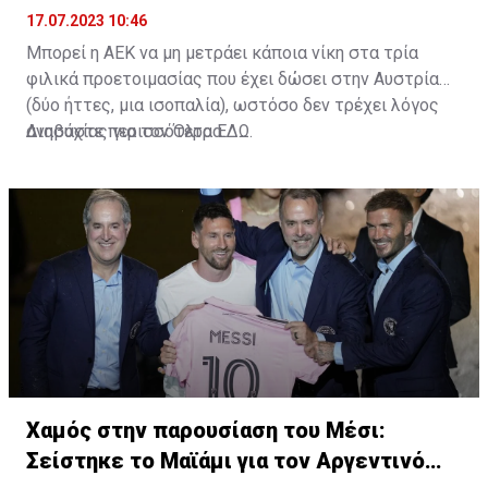
17.07.2023 10:46
Μπορεί η ΑΕΚ να μη μετράει κάποια νίκη στα τρία
φιλικά προετοιμασίας που έχει δώσει στην Αυστρία
(δύο ήττες, μια ισοπαλία), ωστόσο δεν τρέχει λόγος
ανησυχίας για τον Όλτρα.
Διαβάστε περισσότερα
ΕΔΩ
.
Χαμός στην παρουσίαση του Μέσι:
Σείστηκε το Μαϊάμι για τον Αργεντινό