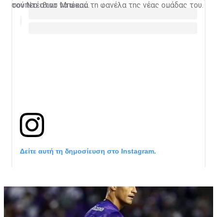
τον Ντέιβιντ Μπέκαμ.
σούπερ σταρ να φορά τη φανέλα της νέας ομάδας του.
Δείτε αυτή τη δημοσίευση στο Instagram.