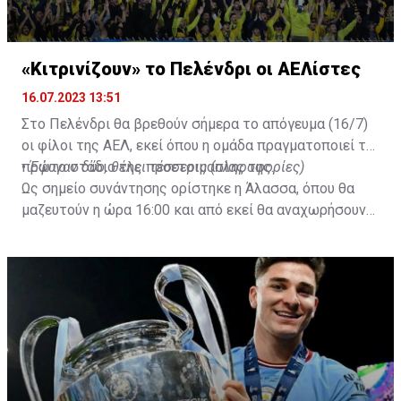
«Κιτρινίζουν» το Πελένδρι οι ΑΕΛίστες
16.07.2023 13:51
Στο Πελένδρι θα βρεθούν σήμερα το απόγευμα (16/7)
οι φίλοι της ΑΕΛ, εκεί όπου η ομάδα πραγματοποιεί το
πρώτο στάδιο της προετοιμασίας της.
•
Έφυγαν δύο, θέλει τέσσερις (πληροφορίες)
Ως σημείο συνάντησης ορίστηκε η Άλασσα, όπου θα
μαζευτούν η ώρα 16:00 και από εκεί θα αναχωρήσουν
με προορισμό το κοινοτικό γήπεδο Πελενδρίου, για να
δώοσυν το παρών τους στην απογευματινή προπόνηση
της ομάδας.