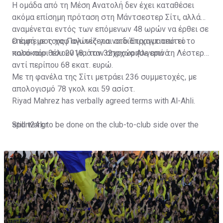
Η ομάδα από τη Μέση Ανατολή δεν έχει καταθέσει
ακόμα επίσημη πρόταση στη Μάντσεστερ Σίτι, αλλά
αναμένεται εντός των επόμενων 48 ωρών να έρθει σε
επαφή με τους Πολίτες για να διαπραγματευτεί το
Ο έμπειρος χαφ αγωνίζεται στο Έτιχαντ από το
ποσό που θέλουν για τον 32χρονο Αλγερινό.
καλοκαίρι του 2018, όταν αποχώρησε από τη Λέστερ
αντί περίπου 68 εκατ. ευρώ.
Με τη φανέλα της Σίτι μετράει 236 συμμετοχές, με
απολογισμό 78 γκολ και 59 ασίστ.
Riyad Mahrez has verbally agreed terms with Al-Ahli.
Still work to be done on the club-to-club side over the
sport24.gr
next 24-48 hours.
Not a done deal yet, but Mahrez is keen on the move and
Al-Ahli hope to move fast.🇸🇦
pic.twitter.com/Z0SmniQXIP
— Ben Jacobs (@JacobsBen)
July 15, 2023