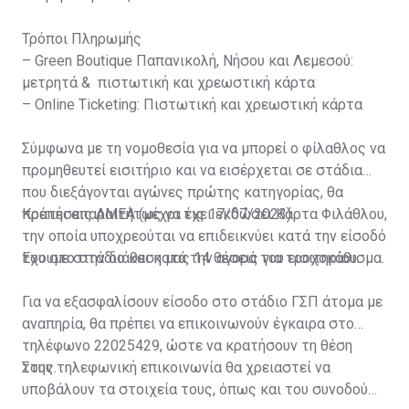
Τρόποι Πληρωμής
– Green Boutique Παπανικολή, Νήσου και Λεμεσού:
μετρητά & πιστωτική και χρεωστική κάρτα
– Online Ticketing: Πιστωτική και χρεωστική κάρτα
Σύμφωνα με τη νομοθεσία για να μπορεί ο φίλαθλος να
προμηθευτεί εισιτήριο και να εισέρχεται σε στάδια
που διεξάγονται αγώνες πρώτης κατηγορίας, θα
πρέπει απαραιτήτως να έχει εκδώσει Κάρτα Φιλάθλου,
Κρατήσεις ΑΜΕΑ (μέχρι τις 17/07/2023)
την οποία υποχρεούται να επιδεικνύει κατά την είσοδό
του στο στάδιο και κατά την αγορά του εισιτηρίου.
Έχουμε στην διάθεση μας 14 θέσεις για τροχοκάθισμα.
Για να εξασφαλίσουν είσοδο στο στάδιο ΓΣΠ άτομα με
αναπηρία, θα πρέπει να επικοινωνούν έγκαιρα στο
τηλέφωνο 22025429, ώστε να κρατήσουν τη θέση
τους.
Στην τηλεφωνική επικοινωνία θα χρειαστεί να
υποβάλουν τα στοιχεία τους, όπως και του συνοδού