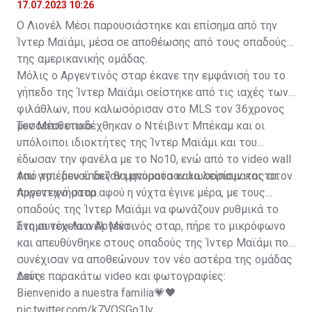
σταρ
17.07.2023 10:26
Ο Λιονέλ Μέσι παρουσιάστηκε και επίσημα από την
Ίντερ Μαϊάμι, μέσα σε αποθέωσης από τους οπαδούς
της αμερικανικής ομάδας.
Μόλις ο Αργεντινός σταρ έκανε την εμφάνισή του το
γήπεδο της Ίντερ Μαϊάμι σείστηκε από τις ιαχές των
φιλάθλων, που καλωσόρισαν στο MLS τον 36χρονος
μεσοεπιθετικό.
Τον Μέσι υποδέχθηκαν ο Ντέιβιντ Μπέκαμ και οι
υπόλοιποι ιδιοκτήτες της Ίντερ Μαϊάμι και του
έδωσαν την φανέλα με το Νο10, ενώ από το video wall
του γηπέδου έπαιζαν μηνύματα καλωσορίσματος στον
Από το... μενού δεν θα μπορούσαν να λείπουν και τα
Αργεντινό σταρ.
πυροτεχνήματα αφού η νύχτα έγινε μέρα, με τους
οπαδούς της Ίντερ Μαϊάμι να φωνάζουν ρυθμικά το
όνομα του Λιονέλ Μέσι.
Στη συνέχεια ο Αργεντινός σταρ, πήρε το μικρόφωνο
και απευθύνθηκε στους οπαδούς της Ίντερ Μαϊάμι που
συνέχισαν να αποθεώνουν τον νέο αστέρα της ομάδας
τους.
Δείτε παρακάτω video και φωτογραφίες:
Bienvenido a nuestra familia💗🖤
pic.twitter.com/k7VOSGo1lv