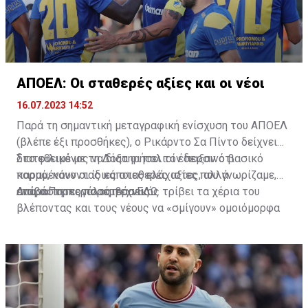
ΑΠΟΕΛ: Οι σταθερές αξίες και οι νέοι
16.07.2023 14:52
Παρά τη σημαντική μεταγραφική ενίσχυση του ΑΠΟΕΛ
(βλέπε έξι προσθήκες), ο Ρικάρντο Σα Πίντο δείχνει
διατεθειμένος να διατηρήσει τον περσινό βασικό
Στο φιλικό με τη Δόξα οι παλιοί έδειξαν ότι
κορμό, κάνοντας κάποιες ελάχιστες, αλλά
παραμένουν οι ίδιες σταθερές αξίες που γνωρίζαμε,
απαραίτητες παρεμβάσεις.
ενώ ο Πορτογάλος τεχνικός τρίβει τα χέρια του
Διαβάστε περισσότερα
ΕΔΩ
.
βλέποντας και τους νέους να «σμίγουν» ομοιόμορφα
στο γήπεδο με το περσινό ρόστερ.