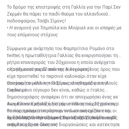
Το δρόμο της επιστροφής στη Γαλλία για την Παρί Σεν
Ζερμέν θα πάρει το παιδί-θαύμα του ολλανδικού
ποδοσφαίρου, Τσάβι Σίμονς!
•
Η αναμονή για Τσιμπόλα και Μούριελ και οι επαφές με
τους επόμενους στόχους
Σύμφωνα με ανάρτηση του Φαμπρίτσιο Ρομάνο στο
twitter, η πρωταθλήτρια Γαλλίας θα ενεργοποιήσει τη
ρήτρα επαναγοράς του 20χρονου η οποία ανέρχεται
στα έξι εκατ. ευρώ από την Αϊντχόφεν, ένας όρος που
•
Χρησιμοποίησε 22 παίκτες ο Αυγουστή!
είχε προστεθεί το περσινό καλοκαίρι όταν είχε
αποχωρήσει από την Παρί ως ελεύθερος για την
Ωστόσο, το μέλλον του Σίμονς στην ομάδα του Λουίς
Eredivisie.
Ενρίκε μόνο σίγουρο δεν είναι, καθώς ο Ιταλός
δημοσιογράφος αναφέρει ότι αν αποχωρήσει ένας εκ
των Κίλιαν Εμπαπέ ή Νεϊμάρ o ταλαντούχος παίκτης
Αναμένονται εξελίξεις στην υπόθεση του 20χρονου, ο
θα παραμείνει στο ρόστερ, ενώ αν συνεχίσουν και οι
οποίος πραγματοποίησε εντυπωσιακή σεζόν στη
δυο σούπερ σταρ ο Σίμονς θα παραχωρηθεί δανεικός.
«χώρα της τουλίπας» με 22 γκολ και 12 ασίστ σε 48
🚨 BREAKING: Xavi Simons has left PSV camp to sign
συμμετοχές σε όλες τις διοργανώσεις και κατέκτησε
with Paris Saint-Germain!