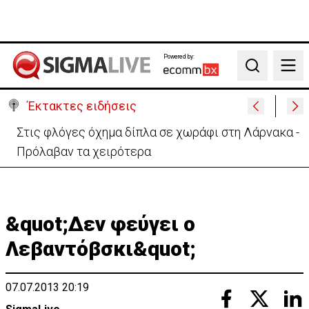
Powered by:
Search
Έκτακτες ειδήσεις
Σοβαρό τροχαίο με μοτοσικλέτα στη Λάρνακα – Σε
κρίσιμη κατάσταση 22χρονη
&quot;Δεν φεύγει ο
Λεβαντόβσκι&quot;
07.07.2013 20:19