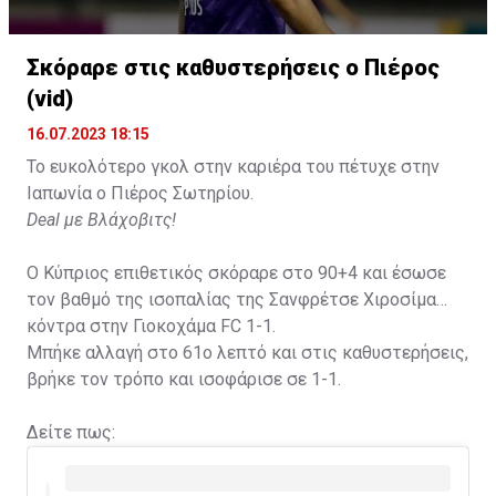
Σκόραρε στις καθυστερήσεις ο Πιέρος
Η δημοσίευση κοινοποιήθηκε από το χρήστη David Beckham (
(vid)
16.07.2023 18:15
Το ευκολότερο γκολ στην καριέρα του πέτυχε στην
Ιαπωνία ο Πιέρος Σωτηρίου.
Deal με Βλάχοβιτς!
Ο Κύπριος επιθετικός σκόραρε στο 90+4 και έσωσε
τον βαθμό της ισοπαλίας της Σανφρέτσε Χιροσίμα
κόντρα στην Γιοκοχάμα FC 1-1.
Μπήκε αλλαγή στο 61ο λεπτό και στις καθυστερήσεις,
βρήκε τον τρόπο και ισοφάρισε σε 1-1.
Δείτε πως: