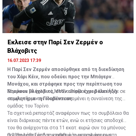
Η δημοσίευση κοινοποιήθηκε από το χρήστη サンフレッチェ広島 (@
Έκλεισε στην Παρί Σεν Ζερμέν ο
Βλάχοβιτς
16.07.2023 17:39
Η Παρί Σεν Ζερμέν αποσύρθηκε από τη διεκδίκηση
του Χάρι Κέιν, που οδεύει προς την Μπάγερν
Μονάχου, και στράφηκε προς την περίπτωση του
Ντούσαν Βλάχοβιτς, στον οποίο έχει βάλει ήδη
Σύμφωνα με γαλλικά ΜΜΕ ο Σέρβος φορ κατέληξε σε
«πωλητήριο» η Γιουβέντους.
συμφωνία με την Παρί και απομένει η συναίνεση της
ομάδας του Τορίνο.
Τα σχετικά ρεπορτάζ αναφέρουν πως το συμβόλαιο θα
είναι διάρκειας πέντε ετών, ενώ οι ετήσιες αποδοχές
του θα ανέρχονται στα 11 εκατ. ευρώ συν τα μπόνους
που θα λάβει από τον αριθμό των γκολ και των
Ο 23χρονος Σέρβος επιθετικός μεταγράφηκε στη