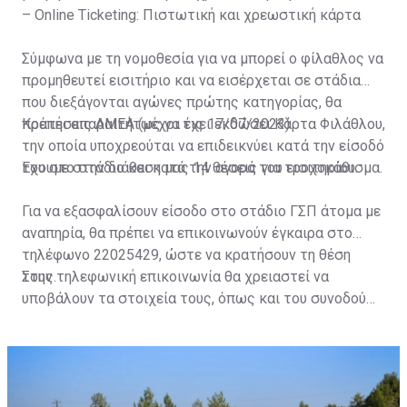
– Online Ticketing: Πιστωτική και χρεωστική κάρτα
Σύμφωνα με τη νομοθεσία για να μπορεί ο φίλαθλος να
προμηθευτεί εισιτήριο και να εισέρχεται σε στάδια
που διεξάγονται αγώνες πρώτης κατηγορίας, θα
πρέπει απαραιτήτως να έχει εκδώσει Κάρτα Φιλάθλου,
Κρατήσεις ΑΜΕΑ (μέχρι τις 17/07/2023)
την οποία υποχρεούται να επιδεικνύει κατά την είσοδό
του στο στάδιο και κατά την αγορά του εισιτηρίου.
Έχουμε στην διάθεση μας 14 θέσεις για τροχοκάθισμα.
Για να εξασφαλίσουν είσοδο στο στάδιο ΓΣΠ άτομα με
αναπηρία, θα πρέπει να επικοινωνούν έγκαιρα στο
τηλέφωνο 22025429, ώστε να κρατήσουν τη θέση
τους.
Στην τηλεφωνική επικοινωνία θα χρειαστεί να
υποβάλουν τα στοιχεία τους, όπως και του συνοδού
τους. Τα στοιχεία που χρειάζονται είναι:
ονοματεπώνυμο, αριθμός πινακίδας αυτοκινήτου,
κάρτα ΑμεΑ και αριθμός κάρτας φιλάθλου του
συνοδού.»