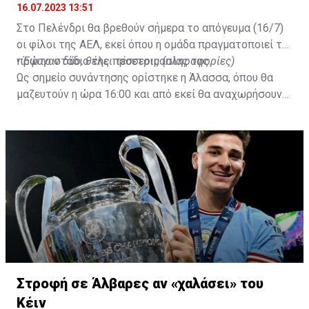
16.07.2023 13:51
Στο Πελένδρι θα βρεθούν σήμερα το απόγευμα (16/7)
οι φίλοι της ΑΕΛ, εκεί όπου η ομάδα πραγματοποιεί το
πρώτο στάδιο της προετοιμασίας της.
•
Έφυγαν δύο, θέλει τέσσερις (πληροφορίες)
Ως σημείο συνάντησης ορίστηκε η Άλασσα, όπου θα
μαζευτούν η ώρα 16:00 και από εκεί θα αναχωρήσουν
με προορισμό το κοινοτικό γήπεδο Πελενδρίου, για να
δώοσυν το παρών τους στην απογευματινή προπόνηση
της ομάδας.
Στροφή σε Άλβαρες αν «χαλάσει» του
Κέιν