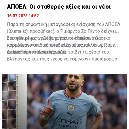
ΑΠΟΕΛ: Οι σταθερές αξίες και οι νέοι
16.07.2023 14:52
Παρά τη σημαντική μεταγραφική ενίσχυση του ΑΠΟΕΛ
(βλέπε έξι προσθήκες), ο Ρικάρντο Σα Πίντο δείχνει
διατεθειμένος να διατηρήσει τον περσινό βασικό
Στο φιλικό με τη Δόξα οι παλιοί έδειξαν ότι
κορμό, κάνοντας κάποιες ελάχιστες, αλλά
παραμένουν οι ίδιες σταθερές αξίες που γνωρίζαμε,
απαραίτητες παρεμβάσεις.
ενώ ο Πορτογάλος τεχνικός τρίβει τα χέρια του
Διαβάστε περισσότερα
ΕΔΩ
.
βλέποντας και τους νέους να «σμίγουν» ομοιόμορφα
στο γήπεδο με το περσινό ρόστερ.