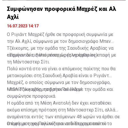
Συμφώνησαν προφορικά Μαχρέζ και Αλ
Αχλί
16.07.2023 14:17
Ο Ριγιάντ Μαχρέζ ήρθε σε προφορική συμφωνία με
την Αλ Αχλί, σύμφωνα με τον δημοσιογράφο Μπεν
Τζέικομπς, με την ομάδα της Σαουδικής Αραβίας να
αναμένεται τις επόμενες ώρες να έρθει σε επαφή με
•
Έφυγαν δύο, θέλει τέσσερις (πληροφορίες)
τη Μάντσεστερ Σίτι.
Πολύ κοντά στο να γίνει ο επόμενος παίκτης που θα
μετακομίσει στη Σαουδική Αραβία είναι ο Ριγιάντ
Μαχρέζ, ο οποίος σύμφωνα με τον δημοσιογράφο,
Μπεν Τζέικομπς, τα βρήκε σε όλα με την ομάδα και
•
ΑΕΛίστικη εξόρμηση στο Πελένδρι!
συμφώνησε προφορικά.
Η ομάδα από τη Μέση Ανατολή δεν έχει καταθέσει
ακόμα επίσημη πρόταση στη Μάντσεστερ Σίτι, αλλά
αναμένεται εντός των επόμενων 48 ωρών να έρθει σε
επαφή με τους Πολίτες για να διαπραγματευτεί το
Ο έμπειρος χαφ αγωνίζεται στο Έτιχαντ από το