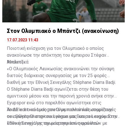
Στον Ολυμπιακό ο Μπάντζι (ανακοίνωση)
17.07.2023 11:43
Ποιοτική ενίσχυση για τον Ολυμπιακό ο οποίος
ανακοίνωσε την απόκτηση του έμπειρου Στέφαν
Μπάντζι.
Αναλυτικά:
«Ο Ολυμπιακός Λευκωσίας ανακοινώνει την σύναψη
διετούς διάρκειας συνεργασίας με τον 25 φορές
διεθνή με την Εθνική Σενεγάλης Stéphane Diarra Badji.
Ο Stéphane Diarra Badji αγωνίζεται στην θέση του
αμυντικού μέσου και την περσινή χρονιά ανήκε στην
Eyupspor ενώ στο παρελθόν αγωνίστηκε στις
Anderlecht και Ludogorets με πολλαπλές συμμετοχές
Το ΔΣ και ο κόσμος του Ολυμπιακού καλωσορίζουν
σε αγώνες Champions League και Europa League. Στην
τον Stéphane στην οικογένεια μας και του ευχόμαστε
Εθνική Σενεγάλης αγωνίστηκε επί σειρά ετών με
κάθε επιτυχία με την μαυροπράσινη φανέλα.»