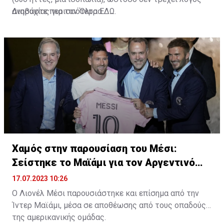
ανησυχίας για τον Όλτρα.
Διαβάστε περισσότερα
ΕΔΩ
.
Χαμός στην παρουσίαση του Μέσι:
Σείστηκε το Μαϊάμι για τον Αργεντινό
σταρ
17.07.2023 10:26
Ο Λιονέλ Μέσι παρουσιάστηκε και επίσημα από την
Ίντερ Μαϊάμι, μέσα σε αποθέωσης από τους οπαδούς
της αμερικανικής ομάδας.