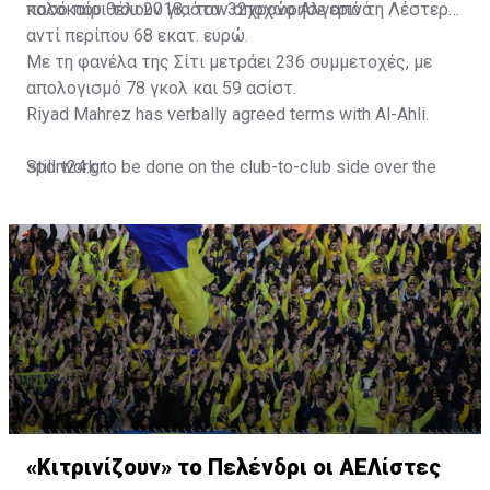
ποσό που θέλουν για τον 32χρονο Αλγερινό.
καλοκαίρι του 2018, όταν αποχώρησε από τη Λέστερ
αντί περίπου 68 εκατ. ευρώ.
Με τη φανέλα της Σίτι μετράει 236 συμμετοχές, με
απολογισμό 78 γκολ και 59 ασίστ.
Riyad Mahrez has verbally agreed terms with Al-Ahli.
Still work to be done on the club-to-club side over the
sport24.gr
next 24-48 hours.
Not a done deal yet, but Mahrez is keen on the move and
Al-Ahli hope to move fast.🇸🇦
pic.twitter.com/Z0SmniQXIP
— Ben Jacobs (@JacobsBen)
July 15, 2023
«Κιτρινίζουν» το Πελένδρι οι ΑΕΛίστες