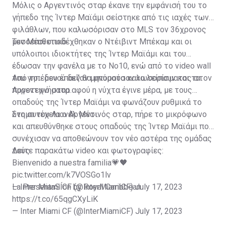
Μόλις ο Αργεντινός σταρ έκανε την εμφάνισή του το
γήπεδο της Ίντερ Μαϊάμι σείστηκε από τις ιαχές των
φιλάθλων, που καλωσόρισαν στο MLS τον 36χρονος
μεσοεπιθετικό.
Τον Μέσι υποδέχθηκαν ο Ντέιβιντ Μπέκαμ και οι
υπόλοιποι ιδιοκτήτες της Ίντερ Μαϊάμι και του
έδωσαν την φανέλα με το Νο10, ενώ από το video wall
του γηπέδου έπαιζαν μηνύματα καλωσορίσματος στον
Από το... μενού δεν θα μπορούσαν να λείπουν και τα
Αργεντινό σταρ.
πυροτεχνήματα αφού η νύχτα έγινε μέρα, με τους
οπαδούς της Ίντερ Μαϊάμι να φωνάζουν ρυθμικά το
όνομα του Λιονέλ Μέσι.
Στη συνέχεια ο Αργεντινός σταρ, πήρε το μικρόφωνο
και απευθύνθηκε στους οπαδούς της Ίντερ Μαϊάμι που
συνέχισαν να αποθεώνουν τον νέο αστέρα της ομάδας
τους.
Δείτε παρακάτω video και φωτογραφίες:
Bienvenido a nuestra familia💗🖤
pic.twitter.com/k7VOSGo1lv
— Inter Miami CF (@InterMiamiCF)
La PresentaSÍon by Royal Caribbean
July 17, 2023
https://t.co/65qgCXyLiK
— Inter Miami CF (@InterMiamiCF)
July 17, 2023