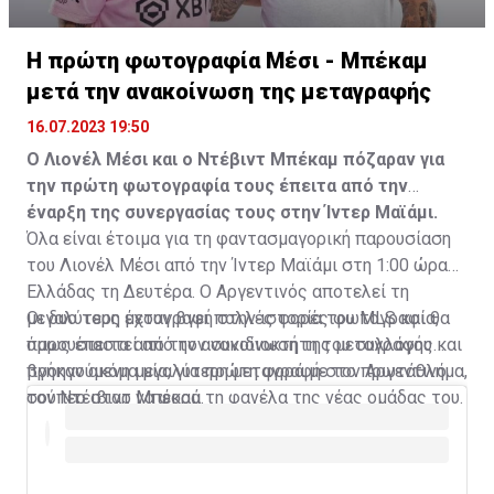
Η πρώτη φωτογραφία Μέσι - Μπέκαμ
μετά την ανακοίνωση της μεταγραφής
16.07.2023 19:50
Ο Λιονέλ Μέσι και ο Ντέβιντ Μπέκαμ πόζαραν για
την πρώτη φωτογραφία τους έπειτα από την
έναρξη της συνεργασίας τους στην Ίντερ Μαϊάμι.
Όλα είναι έτοιμα για τη φαντασμαγορική παρουσίαση
του Λιονέλ Μέσι από την Ίντερ Μαϊάμι στη 1:00 ώρα
Ελλάδας τη Δευτέρα. Ο Αργεντινός αποτελεί τη
μεγαλύτερη μεταγραφή στην ιστορία του MLS και θα
Οι δυο τους έχουν βγει πολλές φορές φωτογραφία,
παρουσιαστεί από τον συνιδιοκτήτη του συλλόγου και
όμως έπειτα από την ανακοίνωση της μεταγραφής
προηγούμενη μεγαλύτερη μεταγραφή στο πρωτάθλημα,
βγήκαν ακόμα μία, για πρώτη φορά με τον Αργεντινό
τον Ντέιβιντ Μπέκαμ.
σούπερ σταρ να φορά τη φανέλα της νέας ομάδας του.