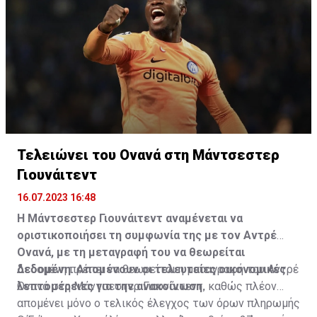
δείχνουν τον Ντέλε μαζί με τον πατέρα του όταν ήταν
παιδί. Του έχει γίνει πλύση εγκεφάλου», πρόσθεσε.
Τελειώνει του Ονανά στη Μάντσεστερ
Γιουνάιτεντ
16.07.2023 16:48
Η Μάντσεστερ Γιουνάιτεντ αναμένεται να
οριστικοποιήσει τη συμφωνία της με τον Αντρέ
Ονανά, με τη μεταγραφή του να θεωρείται
δεδομένη. Απομένουν οι τελευταίες οικονομικές
Δεδομένη πρέπει να θεωρείται η μεταγραφή του Αντρέ
λεπτομέρειες για την ανακοίνωση.
Ονανά στη Μάντσεστερ Γιουνάιτεντ, καθώς πλέον
απομένει μόνο ο τελικός έλεγχος των όρων πληρωμής