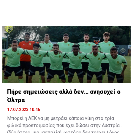
συμπαίκτες όπως οι: Sadio Mane, Idrissa Gueye,
Cheikhou Kouyate, Papiss Cisse. Χαρακτηρίζεται από
εξαιρετικά αθλητικά προσόντα, τάκλιν ακριβείας και
άριστη τοποθέτηση σε όλο τον χώρο του κέντρου.
Πήρε σημειώσεις αλλά δεν… ανησυχεί ο
Όλτρα
17.07.2023 10:46
Μπορεί η ΑΕΚ να μη μετράει κάποια νίκη στα τρία
φιλικά προετοιμασίας που έχει δώσει στην Αυστρία
(δύο ήττες, μια ισοπαλία), ωστόσο δεν τρέχει λόγος