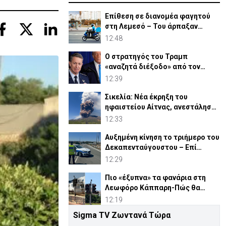
Επίθεση σε διανομέα φαγητού
στη Λεμεσό – Του άρπαξαν
ακόμη και την παραγγελία
12:48
Ο στρατηγός του Τραμπ
«αναζητά διέξοδο» από τον
πόλεμο με το Ιράν
12:39
Σικελία: Νέα έκρηξη του
ηφαιστείου Αίτνας, ανεστάλησαν
αφίξεις στο αεροδρόμιο
12:33
Αυξημένη κίνηση το τριήμερο του
Δεκαπενταύγουστου – Επί
ποδός η Αστυνομία
12:29
Πιο «έξυπνα» τα φανάρια στη
Λεωφόρο Κάππαρη-Πώς θα
λειτουργούν
12:19
Sigma TV Ζωντανά Τώρα
Οδηγοί προσοχή! Κλειστός