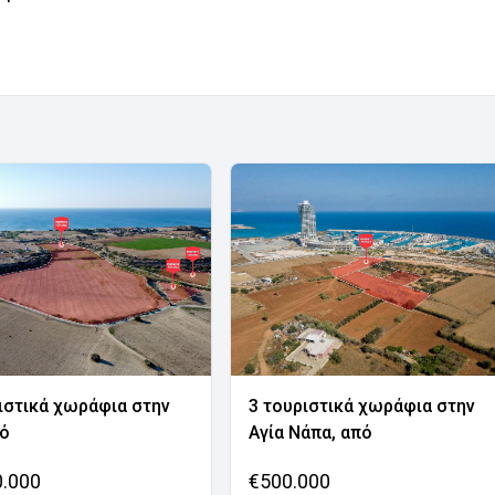
ιστικά χωράφια στην
3 τουριστικά χωράφια στην
νό
Αγία Νάπα, από
0.000
€500.000