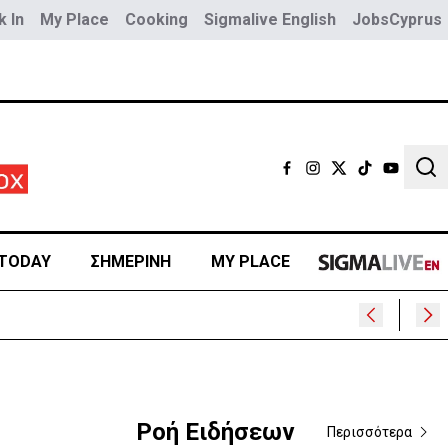
 In
My Place
Cooking
Sigmalive English
JobsCyprus
Sear
TODAY
ΣΗΜΕΡΙΝΗ
MY PLACE
Ροή Ειδήσεων
Περισσότερα