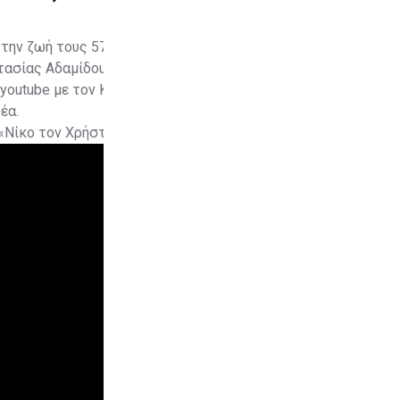
ην ζωή τους 57 άτομα ανάμεσά τους και οι
τασίας Αδαμίδου.
youtube με τον Κυπριανό να ερμηνεύει το
έα.
-«Νίκο τον Χρήστο μας»