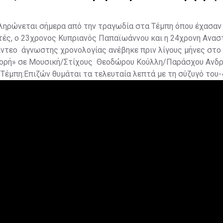
ηρώνεται σήμερα από την τραγωδία στα Τέμπη όπου έχασαν τ
τές, ο 23χρονος Κυπριανός Παπαϊωάννου και η 24χρονη Ανασ
ίντεο άγνωστης χρονολογίας ανέβηκε πριν λίγους μήνες στο 
γορή» σε Μουσική/Στίχους Θεοδώρου Κούλλη/Παράσχου Ανδρ
Τέμπη:Επιζών θυμάται τα τελευταία λεπτά με τη σύζυγό του