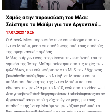
Χαμός στην παρουσίαση του Μέσι:
Σείστηκε το Μαϊάμι για τον Αργεντινό
σταρ
17.07.2023 10:26
Ο Λιονέλ Μέσι παρουσιάστηκε και επίσημα από την
Ίντερ Μαϊάμι, μέσα σε αποθέωσης από τους οπαδούς
της αμερικανικής ομάδας.
Μόλις ο Αργεντινός σταρ έκανε την εμφάνισή του το
γήπεδο της Ίντερ Μαϊάμι σείστηκε από τις ιαχές των
φιλάθλων, που καλωσόρισαν στο MLS τον 36χρονος
μεσοεπιθετικό.
Τον Μέσι υποδέχθηκαν ο Ντέιβιντ Μπέκαμ και οι
υπόλοιποι ιδιοκτήτες της Ίντερ Μαϊάμι και του
έδωσαν την φανέλα με το Νο10, ενώ από το video wall
του γηπέδου έπαιζαν μηνύματα καλωσορίσματος στον
Από το... μενού δεν θα μπορούσαν να λείπουν και τα
Αργεντινό σταρ.
πυροτεχνήματα αφού η νύχτα έγινε μέρα, με τους
οπαδούς της Ίντερ Μαϊάμι να φωνάζουν ρυθμικά το
όνομα του Λιονέλ Μέσι.
Στη συνέχεια ο Αργεντινός σταρ, πήρε το μικρόφωνο