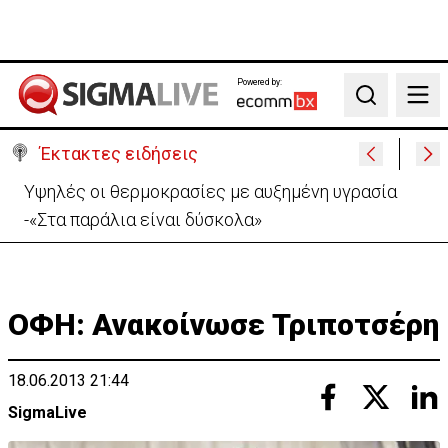
Powered by:
Search
Έκτακτες ειδήσεις
ΠτΔ: Εντατικοποιούνται οι προσπάθειες για τα
εντάλματα σύλληψης Ισαάκ-Σολωμού
ΟΦΗ: Ανακοίνωσε Τριποτσέρη
18.06.2013 21:44
SigmaLive