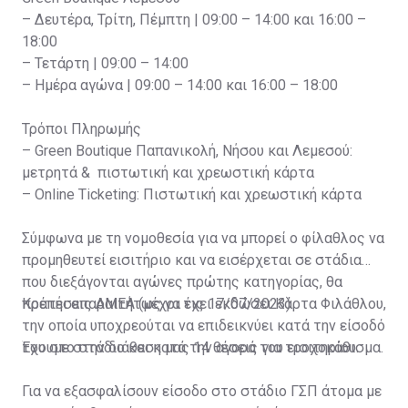
– Δευτέρα, Τρίτη, Πέμπτη | 09:00 – 14:00 και 16:00 –
18:00
– Τετάρτη | 09:00 – 14:00
– Ημέρα αγώνα | 09:00 – 14:00 και 16:00 – 18:00
Τρόποι Πληρωμής
– Green Boutique Παπανικολή, Νήσου και Λεμεσού:
μετρητά & πιστωτική και χρεωστική κάρτα
– Online Ticketing: Πιστωτική και χρεωστική κάρτα
Σύμφωνα με τη νομοθεσία για να μπορεί ο φίλαθλος να
προμηθευτεί εισιτήριο και να εισέρχεται σε στάδια
που διεξάγονται αγώνες πρώτης κατηγορίας, θα
πρέπει απαραιτήτως να έχει εκδώσει Κάρτα Φιλάθλου,
Κρατήσεις ΑΜΕΑ (μέχρι τις 17/07/2023)
την οποία υποχρεούται να επιδεικνύει κατά την είσοδό
του στο στάδιο και κατά την αγορά του εισιτηρίου.
Έχουμε στην διάθεση μας 14 θέσεις για τροχοκάθισμα.
Για να εξασφαλίσουν είσοδο στο στάδιο ΓΣΠ άτομα με