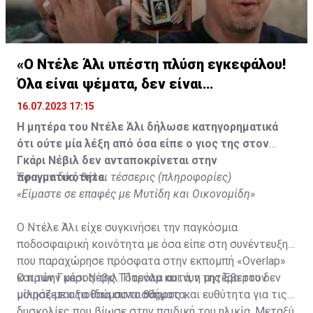
«Ο Ντέλε Άλι υπέστη πλύση εγκεφάλου!
Όλα είναι ψέματα, δεν είναι
υιοθετημένος»
16.07.2023 17:15
Η μητέρα του Ντέλε Άλι δήλωσε κατηγορηματικά
ότι ούτε μία λέξη από όσα είπε ο γιος της στον
Γκάρι Νέβιλ δεν ανταποκρίνεται στην
πραγματικότητα.
Έφυγαν δύο, θέλει τέσσερις (πληροφορίες)
«Είμαστε σε επαφές με Μυτίδη και Οικονομίδη»
Ο Ντέλε Άλι είχε συγκινήσει την παγκόσμια
ποδοσφαιρική κοινότητα με όσα είπε στη συνέντευξη
που παραχώρησε πρόσφατα στην εκπομπή «Overlap»
και τον Γκάρι Νέβιλ. Παρόλα αυτά, η μητέρα του δεν
Ο πρώην μέσος της Τότεναμ και νυν της Έβερτον
μοιράζεται τα ίδια συναισθήματα.
μίλησε με αξιοθαύμαστο θάρρος και ευθύτητα για τις
δυσκολίες που βίωσε στην παιδική του ηλικία. Μεταξύ