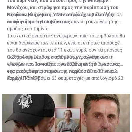
του Χάρι Κέιν, που οδεύει προς την Μπάγερν
Μονάχου, και στράφηκε προς την περίπτωση του
Ντούσαν Βλάχοβιτς, στον οποίο έχει βάλει ήδη
Σύμφωνα με γαλλικά ΜΜΕ ο Σέρβος φορ κατέληξε σε
«πωλητήριο» η Γιουβέντους.
συμφωνία με την Παρί και απομένει η συναίνεση της
ομάδας του Τορίνο.
Τα σχετικά ρεπορτάζ αναφέρουν πως το συμβόλαιο θα
είναι διάρκειας πέντε ετών, ενώ οι ετήσιες αποδοχές
του θα ανέρχονται στα 11 εκατ. ευρώ συν τα μπόνους
που θα λάβει από τον αριθμό των γκολ και των
Ο 23χρονος Σέρβος επιθετικός μεταγράφηκε στη
αγώνων που θα παίξει την επόμενη σεζόν. Το κόστος
«Γιούβε» τον Ιανουάριο του 2022 από τη Φιορεντίνα, η
της μεταγραφής αναμένεται να φθάσει τα 70 εκατ.
οποία έβαλε στα ταμεία της περίπου 80 εκατ. ευρώ,
ευρώ.
και έχει καταγράψει 63 συμμετοχές με απολογισμό 23
Πηγή: ΑΠΕ ΜΠΕ
γκολ και έξι ασίστ.