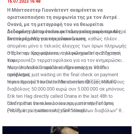
16.07.2023 16:48
Η Μάντσεστερ Γιουνάιτεντ αναμένεται να
οριστικοποιήσει τη συμφωνία της με τον Αντρέ
Ονανά, με τη μεταγραφή του να θεωρείται
δεδομένη. Απομένουν οι τελευταίες οικονομικές
Δεδομένη πρέπει να θεωρείται η μεταγραφή του Αντρέ
λεπτομέρειες για την ανακοίνωση.
Ονανά στη Μάντσεστερ Γιουνάιτεντ, καθώς πλέον
απομένει μόνο ο τελικός έλεγχος των όρων πληρωμής
στη Ίντερ, προκειμένου να ολοκληρωθεί η απόκτησή
Ο Έρικ τεν Χαχ μάλιστα, τηλεφώνησε στον 27χρονο
του.
Καμερουνέζο τερματοφύλακα για να τον ενημερώσει
πως όλα κυλούν ομάδα και δεν υπάρχει κανένα
More on André Onana deal. Agreement is 99.9%
πρόβλημα.
completed, just waiting on the final check on payment
terms then he’ll travel to Manchester. 🔴🇨🇲
Η μεταγραφή του Ονανά θα κοστίσει στους κόκκινους
#MUFC
διαβόλους 50.000.000 ευρώ συν 5.000.000 σε μπόνους.
Erik ten Hag directly called Onana in the last 48h to
confirm that there are no issues, just matter of time.
Όλα πρέπει να τελειώσουν πριν από την Τετάρτη
Patience.
(19/7), όταν η αποστολή των "κόκκινων διαβόλων" θα
pic.twitter.com/y5hR51mqlU
— Fabrizio Romano (@FabrizioRomano)
αναχωρήσει για περιοδεία στις ΗΠΑ.
July 16, 2023