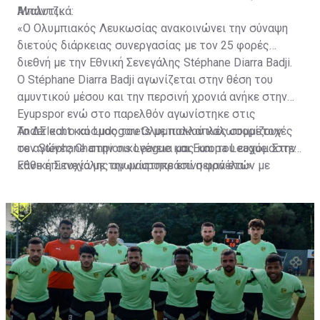
Μπάντζι.
Αναλυτικά:
«Ο Ολυμπιακός Λευκωσίας ανακοινώνει την σύναψη
διετούς διάρκειας συνεργασίας με τον 25 φορές
διεθνή με την Εθνική Σενεγάλης Stéphane Diarra Badji.
Ο Stéphane Diarra Badji αγωνίζεται στην θέση του
αμυντικού μέσου και την περσινή χρονιά ανήκε στην
Eyupspor ενώ στο παρελθόν αγωνίστηκε στις
Anderlecht και Ludogorets με πολλαπλές συμμετοχές
Το ΔΣ και ο κόσμος του Ολυμπιακού καλωσορίζουν
σε αγώνες Champions League και Europa League. Στην
τον Stéphane στην οικογένεια μας και του ευχόμαστε
Εθνική Σενεγάλης αγωνίστηκε επί σειρά ετών με
κάθε επιτυχία με την μαυροπράσινη φανέλα.»
συμπαίκτες όπως οι: Sadio Mane, Idrissa Gueye,
Cheikhou Kouyate, Papiss Cisse. Χαρακτηρίζεται από
εξαιρετικά αθλητικά προσόντα, τάκλιν ακριβείας και
άριστη τοποθέτηση σε όλο τον χώρο του κέντρου.