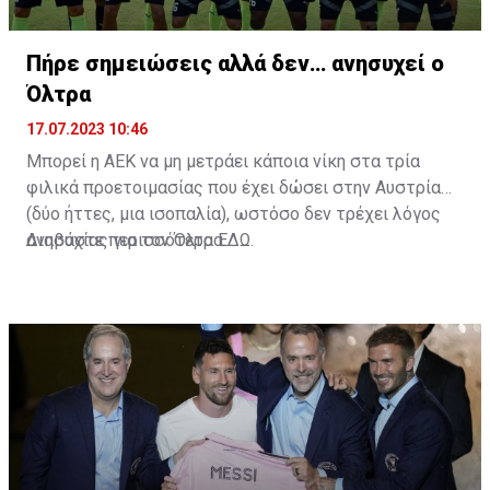
Πήρε σημειώσεις αλλά δεν… ανησυχεί ο
Όλτρα
17.07.2023 10:46
Μπορεί η ΑΕΚ να μη μετράει κάποια νίκη στα τρία
φιλικά προετοιμασίας που έχει δώσει στην Αυστρία
(δύο ήττες, μια ισοπαλία), ωστόσο δεν τρέχει λόγος
ανησυχίας για τον Όλτρα.
Διαβάστε περισσότερα
ΕΔΩ
.