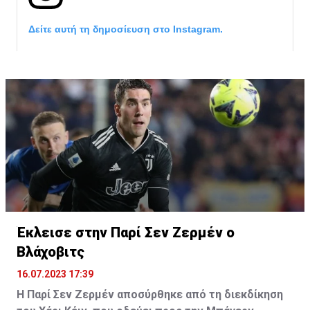
Δείτε αυτή τη δημοσίευση στο Instagram.
Έκλεισε στην Παρί Σεν Ζερμέν ο
Η δημοσίευση κοινοποιήθηκε από το χρήστη サンフレッチェ広島 (@
Βλάχοβιτς
16.07.2023 17:39
Η Παρί Σεν Ζερμέν αποσύρθηκε από τη διεκδίκηση