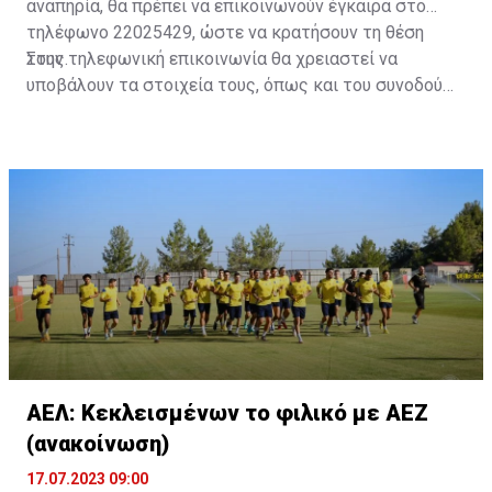
αναπηρία, θα πρέπει να επικοινωνούν έγκαιρα στο
τηλέφωνο 22025429, ώστε να κρατήσουν τη θέση
τους.
Στην τηλεφωνική επικοινωνία θα χρειαστεί να
υποβάλουν τα στοιχεία τους, όπως και του συνοδού
τους. Τα στοιχεία που χρειάζονται είναι:
ονοματεπώνυμο, αριθμός πινακίδας αυτοκινήτου,
κάρτα ΑμεΑ και αριθμός κάρτας φιλάθλου του
συνοδού.»
ΑΕΛ: Κεκλεισμένων το φιλικό με ΑΕΖ
(ανακοίνωση)
17.07.2023 09:00