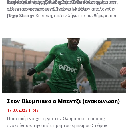
ενημερωθεί επί της δικογραφίας. Σε κάθε περίπτωση,
δικαστήρια της πρώην Σχολής Ευελπίδων.
Διαβάστε επίσης:
Ελλάδα: Στην Ελευσίνα σήμερα το
όλοι οι κατηγορούμενοι πρέπει να έχουν απολογηθεί
τελευταίο αντίο στον 29χρονο Μιχάλη
μέχρι και την Κυριακή, οπότε λήγει το πενθήμερο που
Πηγή: Skai.gr
ορίζει ο νόμος για τις κρατήσεις μέχρι την απολογία.
Στον Ολυμπιακό ο Μπάντζι (ανακοίνωση)
17.07.2023 11:43
Ποιοτική ενίσχυση για τον Ολυμπιακό ο οποίος
ανακοίνωσε την απόκτηση του έμπειρου Στέφαν