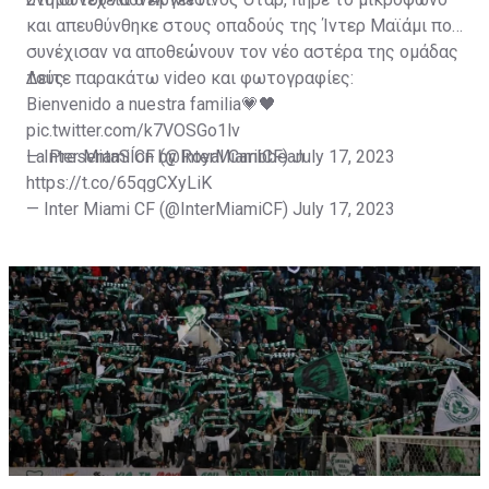
και απευθύνθηκε στους οπαδούς της Ίντερ Μαϊάμι που
συνέχισαν να αποθεώνουν τον νέο αστέρα της ομάδας
τους.
Δείτε παρακάτω video και φωτογραφίες:
Bienvenido a nuestra familia💗🖤
pic.twitter.com/k7VOSGo1lv
— Inter Miami CF (@InterMiamiCF)
La PresentaSÍon by Royal Caribbean
July 17, 2023
https://t.co/65qgCXyLiK
— Inter Miami CF (@InterMiamiCF)
July 17, 2023