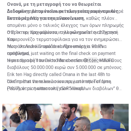
Ονανά, με τη μεταγραφή του να θεωρείται
δεδομένη. Απομένουν οι τελευταίες οικονομικές
Δεδομένη πρέπει να θεωρείται η μεταγραφή του Αντρέ
λεπτομέρειες για την ανακοίνωση.
Ονανά στη Μάντσεστερ Γιουνάιτεντ, καθώς πλέον
απομένει μόνο ο τελικός έλεγχος των όρων πληρωμής
στη Ίντερ, προκειμένου να ολοκληρωθεί η απόκτησή
Ο Έρικ τεν Χαχ μάλιστα, τηλεφώνησε στον 27χρονο
του.
Καμερουνέζο τερματοφύλακα για να τον ενημερώσει
πως όλα κυλούν ομάδα και δεν υπάρχει κανένα
More on André Onana deal. Agreement is 99.9%
πρόβλημα.
completed, just waiting on the final check on payment
terms then he’ll travel to Manchester. 🔴🇨🇲
Η μεταγραφή του Ονανά θα κοστίσει στους κόκκινους
#MUFC
διαβόλους 50.000.000 ευρώ συν 5.000.000 σε μπόνους.
Erik ten Hag directly called Onana in the last 48h to
confirm that there are no issues, just matter of time.
Όλα πρέπει να τελειώσουν πριν από την Τετάρτη
Patience.
(19/7), όταν η αποστολή των "κόκκινων διαβόλων" θα
pic.twitter.com/y5hR51mqlU
— Fabrizio Romano (@FabrizioRomano)
αναχωρήσει για περιοδεία στις ΗΠΑ.
July 16, 2023