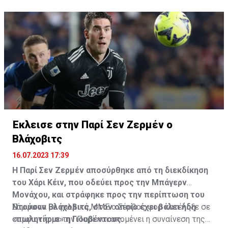
Η δημοσίευση κοινοποιήθηκε από το χρήστη サンフレッチェ広島 (@
Έκλεισε στην Παρί Σεν Ζερμέν ο
Βλάχοβιτς
16.07.2023 17:39
Η Παρί Σεν Ζερμέν αποσύρθηκε από τη διεκδίκηση
του Χάρι Κέιν, που οδεύει προς την Μπάγερν
Μονάχου, και στράφηκε προς την περίπτωση του
Ντούσαν Βλάχοβιτς, στον οποίο έχει βάλει ήδη
Σύμφωνα με γαλλικά ΜΜΕ ο Σέρβος φορ κατέληξε σε
«πωλητήριο» η Γιουβέντους.
συμφωνία με την Παρί και απομένει η συναίνεση της