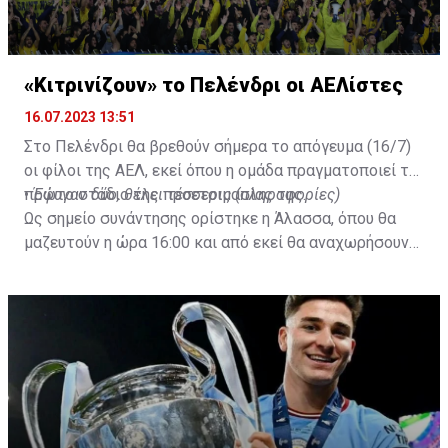
«Κιτρινίζουν» το Πελένδρι οι ΑΕΛίστες
16.07.2023 13:51
Στο Πελένδρι θα βρεθούν σήμερα το απόγευμα (16/7)
οι φίλοι της ΑΕΛ, εκεί όπου η ομάδα πραγματοποιεί το
πρώτο στάδιο της προετοιμασίας της.
•
Έφυγαν δύο, θέλει τέσσερις (πληροφορίες)
Ως σημείο συνάντησης ορίστηκε η Άλασσα, όπου θα
μαζευτούν η ώρα 16:00 και από εκεί θα αναχωρήσουν
με προορισμό το κοινοτικό γήπεδο Πελενδρίου, για να
δώοσυν το παρών τους στην απογευματινή προπόνηση
της ομάδας.