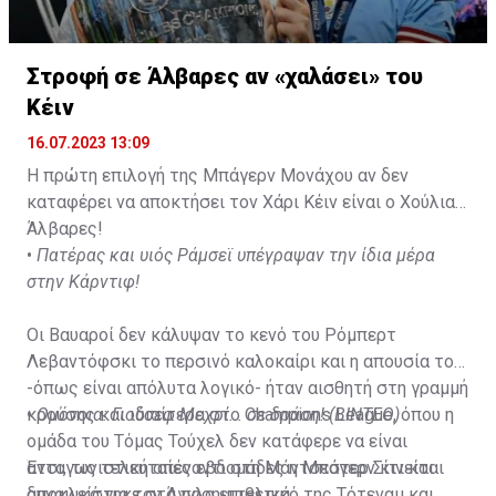
Στροφή σε Άλβαρες αν «χαλάσει» του
Κέιν
16.07.2023 13:09
Η πρώτη επιλογή της Μπάγερν Μονάχου αν δεν
καταφέρει να αποκτήσει τον Χάρι Κέιν είναι ο Χούλιαν
Άλβαρες!
•
Πατέρας και υιός Ράμσεϊ υπέγραψαν την ίδια μέρα
στην Κάρντιφ!
Οι Βαυαροί δεν κάλυψαν το κενό του Ρόμπερτ
Λεβαντόφσκι το περσινό καλοκαίρι και η απουσία του
-όπως είναι απόλυτα λογικό- ήταν αισθητή στη γραμμή
κρούσης και ιδιαίτερα στο Champions League, όπου η
•
Ομόνοια: Γιούσεφ Μεχρί... σε δράση! (ΒΙΝΤΕΟ)
ομάδα του Τόμας Τούχελ δεν κατάφερε να είναι
ανταγωνιστική απέναντι στη Μάντσεστερ Σίτι και
Έτσι, τις τελευταίες εβδομάδες η Μπάγερν κινείται
αποκλείστηκε στα προημιτελικά.
δυναμικά για τον Άγγλο επιθετικό της Τότεναμ και