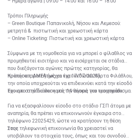
– Ημέρα αγώνα | 09:00 – 14:00 και 16:00 – 18:00
Τρόποι Πληρωμής
– Green Boutique Παπανικολή, Νήσου και Λεμεσού:
μετρητά & πιστωτική και χρεωστική κάρτα
– Online Ticketing: Πιστωτική και χρεωστική κάρτα
Σύμφωνα με τη νομοθεσία για να μπορεί ο φίλαθλος να
προμηθευτεί εισιτήριο και να εισέρχεται σε στάδια
που διεξάγονται αγώνες πρώτης κατηγορίας, θα
πρέπει απαραιτήτως να έχει εκδώσει Κάρτα Φιλάθλου,
Κρατήσεις ΑΜΕΑ (μέχρι τις 17/07/2023)
την οποία υποχρεούται να επιδεικνύει κατά την είσοδό
του στο στάδιο και κατά την αγορά του εισιτηρίου.
Έχουμε στην διάθεση μας 14 θέσεις για τροχοκάθισμα.
Για να εξασφαλίσουν είσοδο στο στάδιο ΓΣΠ άτομα με
αναπηρία, θα πρέπει να επικοινωνούν έγκαιρα στο
τηλέφωνο 22025429, ώστε να κρατήσουν τη θέση
τους.
Στην τηλεφωνική επικοινωνία θα χρειαστεί να
υποβάλουν τα στοιχεία τους, όπως και του συνοδού