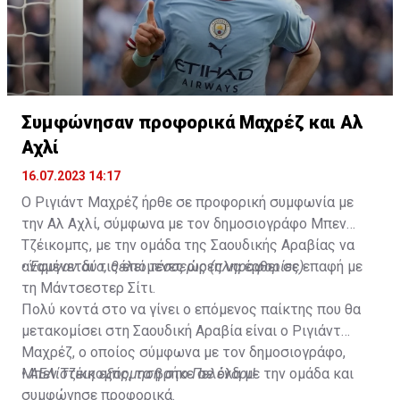
Συμφώνησαν προφορικά Μαχρέζ και Αλ
Αχλί
16.07.2023 14:17
Ο Ριγιάντ Μαχρέζ ήρθε σε προφορική συμφωνία με
την Αλ Αχλί, σύμφωνα με τον δημοσιογράφο Μπεν
Τζέικομπς, με την ομάδα της Σαουδικής Αραβίας να
αναμένεται τις επόμενες ώρες να έρθει σε επαφή με
•
Έφυγαν δύο, θέλει τέσσερις (πληροφορίες)
τη Μάντσεστερ Σίτι.
Πολύ κοντά στο να γίνει ο επόμενος παίκτης που θα
μετακομίσει στη Σαουδική Αραβία είναι ο Ριγιάντ
Μαχρέζ, ο οποίος σύμφωνα με τον δημοσιογράφο,
Μπεν Τζέικομπς, τα βρήκε σε όλα με την ομάδα και
•
ΑΕΛίστικη εξόρμηση στο Πελένδρι!
συμφώνησε προφορικά.