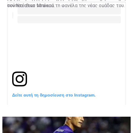
τον Ντέιβιντ Μπέκαμ.
σούπερ σταρ να φορά τη φανέλα της νέας ομάδας του.
Δείτε αυτή τη δημοσίευση στο Instagram.