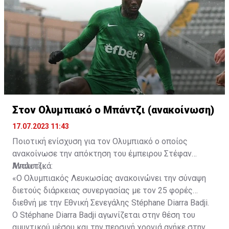
Στον Ολυμπιακό ο Μπάντζι (ανακοίνωση)
17.07.2023 11:43
Ποιοτική ενίσχυση για τον Ολυμπιακό ο οποίος
ανακοίνωσε την απόκτηση του έμπειρου Στέφαν
Μπάντζι.
Αναλυτικά:
«Ο Ολυμπιακός Λευκωσίας ανακοινώνει την σύναψη
διετούς διάρκειας συνεργασίας με τον 25 φορές
διεθνή με την Εθνική Σενεγάλης Stéphane Diarra Badji.
Ο Stéphane Diarra Badji αγωνίζεται στην θέση του
αμυντικού μέσου και την περσινή χρονιά ανήκε στην