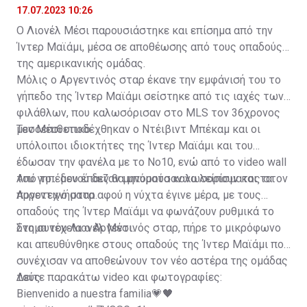
σταρ
17.07.2023 10:26
Ο Λιονέλ Μέσι παρουσιάστηκε και επίσημα από την
Ίντερ Μαϊάμι, μέσα σε αποθέωσης από τους οπαδούς
της αμερικανικής ομάδας.
Μόλις ο Αργεντινός σταρ έκανε την εμφάνισή του το
γήπεδο της Ίντερ Μαϊάμι σείστηκε από τις ιαχές των
φιλάθλων, που καλωσόρισαν στο MLS τον 36χρονος
μεσοεπιθετικό.
Τον Μέσι υποδέχθηκαν ο Ντέιβιντ Μπέκαμ και οι
υπόλοιποι ιδιοκτήτες της Ίντερ Μαϊάμι και του
έδωσαν την φανέλα με το Νο10, ενώ από το video wall
του γηπέδου έπαιζαν μηνύματα καλωσορίσματος στον
Από το... μενού δεν θα μπορούσαν να λείπουν και τα
Αργεντινό σταρ.
πυροτεχνήματα αφού η νύχτα έγινε μέρα, με τους
οπαδούς της Ίντερ Μαϊάμι να φωνάζουν ρυθμικά το
όνομα του Λιονέλ Μέσι.
Στη συνέχεια ο Αργεντινός σταρ, πήρε το μικρόφωνο
και απευθύνθηκε στους οπαδούς της Ίντερ Μαϊάμι που
συνέχισαν να αποθεώνουν τον νέο αστέρα της ομάδας
τους.
Δείτε παρακάτω video και φωτογραφίες:
Bienvenido a nuestra familia💗🖤