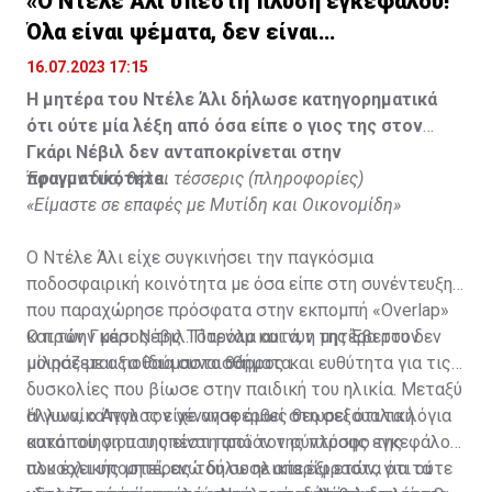
«Ο Ντέλε Άλι υπέστη πλύση εγκεφάλου!
Όλα είναι ψέματα, δεν είναι
υιοθετημένος»
16.07.2023 17:15
Η μητέρα του Ντέλε Άλι δήλωσε κατηγορηματικά
ότι ούτε μία λέξη από όσα είπε ο γιος της στον
Γκάρι Νέβιλ δεν ανταποκρίνεται στην
πραγματικότητα.
Έφυγαν δύο, θέλει τέσσερις (πληροφορίες)
«Είμαστε σε επαφές με Μυτίδη και Οικονομίδη»
Ο Ντέλε Άλι είχε συγκινήσει την παγκόσμια
ποδοσφαιρική κοινότητα με όσα είπε στη συνέντευξη
που παραχώρησε πρόσφατα στην εκπομπή «Overlap»
και τον Γκάρι Νέβιλ. Παρόλα αυτά, η μητέρα του δεν
Ο πρώην μέσος της Τότεναμ και νυν της Έβερτον
μοιράζεται τα ίδια συναισθήματα.
μίλησε με αξιοθαύμαστο θάρρος και ευθύτητα για τις
δυσκολίες που βίωσε στην παιδική του ηλικία. Μεταξύ
άλλων, ο Άγγλος είχε αναφερθεί στη σεξουαλική
Η γυναίκα που τον γέννησε όμως θεωρεί ότι τα λόγια
κακοποίηση που υπέστη από τον σύντροφο της
αυτά του γιου της είναι προϊόν της πλύσης εγκεφάλου
αλκοολικής μητέρας του σε ηλικία έξι ετών, για τα
που έχει υποστεί, ενώ δήλωσε απερίφραστα ότι ούτε