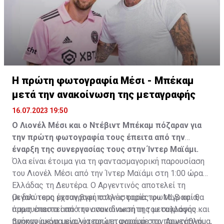
Η πρώτη φωτογραφία Μέσι - Μπέκαμ
μετά την ανακοίνωση της μεταγραφής
16.07.2023 19:50
Ο Λιονέλ Μέσι και ο Ντέβιντ Μπέκαμ πόζαραν για
την πρώτη φωτογραφία τους έπειτα από την
έναρξη της συνεργασίας τους στην Ίντερ Μαϊάμι.
Όλα είναι έτοιμα για τη φαντασμαγορική παρουσίαση
του Λιονέλ Μέσι από την Ίντερ Μαϊάμι στη 1:00 ώρα
Ελλάδας τη Δευτέρα. Ο Αργεντινός αποτελεί τη
μεγαλύτερη μεταγραφή στην ιστορία του MLS και θα
Οι δυο τους έχουν βγει πολλές φορές φωτογραφία,
παρουσιαστεί από τον συνιδιοκτήτη του συλλόγου και
όμως έπειτα από την ανακοίνωση της μεταγραφής
προηγούμενη μεγαλύτερη μεταγραφή στο πρωτάθλημα,
βγήκαν ακόμα μία, για πρώτη φορά με τον Αργεντινό