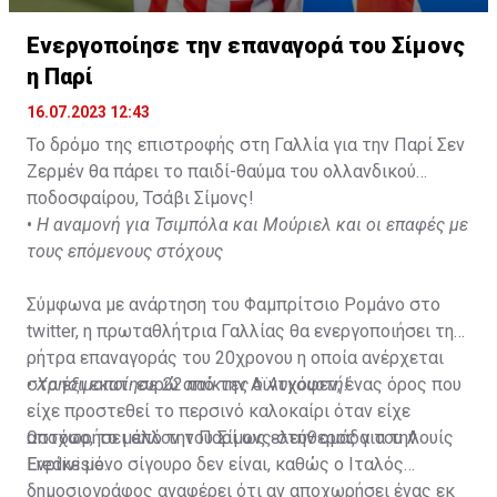
Ενεργοποίησε την επαναγορά του Σίμονς
η Παρί
16.07.2023 12:43
Το δρόμο της επιστροφής στη Γαλλία για την Παρί Σεν
Ζερμέν θα πάρει το παιδί-θαύμα του ολλανδικού
ποδοσφαίρου, Τσάβι Σίμονς!
•
Η αναμονή για Τσιμπόλα και Μούριελ και οι επαφές με
τους επόμενους στόχους
Σύμφωνα με ανάρτηση του Φαμπρίτσιο Ρομάνο στο
twitter, η πρωταθλήτρια Γαλλίας θα ενεργοποιήσει τη
ρήτρα επαναγοράς του 20χρονου η οποία ανέρχεται
στα έξι εκατ. ευρώ από την Αϊντχόφεν, ένας όρος που
•
Χρησιμοποίησε 22 παίκτες ο Αυγουστή!
είχε προστεθεί το περσινό καλοκαίρι όταν είχε
αποχωρήσει από την Παρί ως ελεύθερος για την
Ωστόσο, το μέλλον του Σίμονς στην ομάδα του Λουίς
Eredivisie.
Ενρίκε μόνο σίγουρο δεν είναι, καθώς ο Ιταλός
δημοσιογράφος αναφέρει ότι αν αποχωρήσει ένας εκ