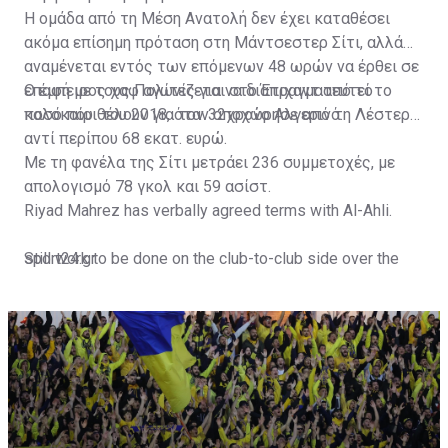
Η ομάδα από τη Μέση Ανατολή δεν έχει καταθέσει
ακόμα επίσημη πρόταση στη Μάντσεστερ Σίτι, αλλά
αναμένεται εντός των επόμενων 48 ωρών να έρθει σε
επαφή με τους Πολίτες για να διαπραγματευτεί το
Ο έμπειρος χαφ αγωνίζεται στο Έτιχαντ από το
ποσό που θέλουν για τον 32χρονο Αλγερινό.
καλοκαίρι του 2018, όταν αποχώρησε από τη Λέστερ
αντί περίπου 68 εκατ. ευρώ.
Με τη φανέλα της Σίτι μετράει 236 συμμετοχές, με
απολογισμό 78 γκολ και 59 ασίστ.
Riyad Mahrez has verbally agreed terms with Al-Ahli.
Still work to be done on the club-to-club side over the
sport24.gr
next 24-48 hours.
Not a done deal yet, but Mahrez is keen on the move and
Al-Ahli hope to move fast.🇸🇦
pic.twitter.com/Z0SmniQXIP
— Ben Jacobs (@JacobsBen)
July 15, 2023