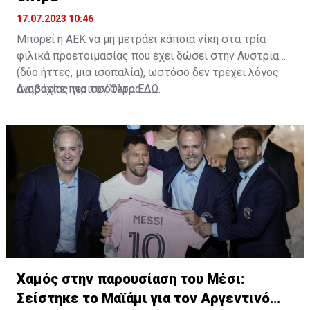
17.07.2023 10:46
Μπορεί η ΑΕΚ να μη μετράει κάποια νίκη στα τρία
φιλικά προετοιμασίας που έχει δώσει στην Αυστρία
(δύο ήττες, μια ισοπαλία), ωστόσο δεν τρέχει λόγος
ανησυχίας για τον Όλτρα.
Διαβάστε περισσότερα
ΕΔΩ
.
Χαμός στην παρουσίαση του Μέσι:
Σείστηκε το Μαϊάμι για τον Αργεντινό