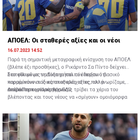
ΑΠΟΕΛ: Οι σταθερές αξίες και οι νέοι
16.07.2023 14:52
Παρά τη σημαντική μεταγραφική ενίσχυση του ΑΠΟΕΛ
(βλέπε έξι προσθήκες), ο Ρικάρντο Σα Πίντο δείχνει
διατεθειμένος να διατηρήσει τον περσινό βασικό
Στο φιλικό με τη Δόξα οι παλιοί έδειξαν ότι
κορμό, κάνοντας κάποιες ελάχιστες, αλλά
παραμένουν οι ίδιες σταθερές αξίες που γνωρίζαμε,
απαραίτητες παρεμβάσεις.
ενώ ο Πορτογάλος τεχνικός τρίβει τα χέρια του
Διαβάστε περισσότερα
ΕΔΩ
.
βλέποντας και τους νέους να «σμίγουν» ομοιόμορφα
στο γήπεδο με το περσινό ρόστερ.