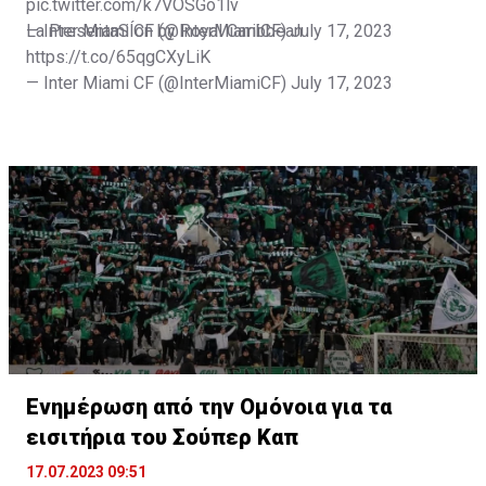
pic.twitter.com/k7VOSGo1lv
— Inter Miami CF (@InterMiamiCF)
La PresentaSÍon by Royal Caribbean
July 17, 2023
https://t.co/65qgCXyLiK
— Inter Miami CF (@InterMiamiCF)
July 17, 2023
Ενημέρωση από την Ομόνοια για τα
εισιτήρια του Σούπερ Καπ
17.07.2023 09:51