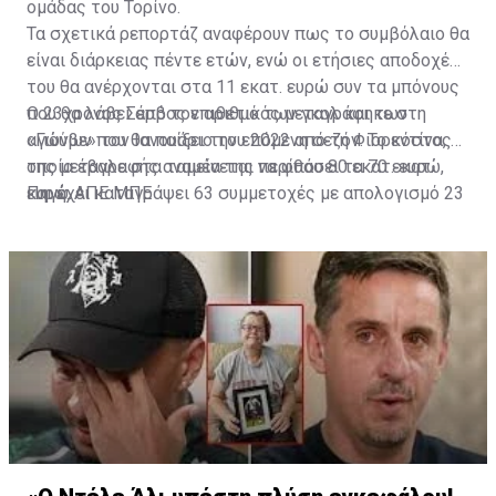
ομάδας του Τορίνο.
Τα σχετικά ρεπορτάζ αναφέρουν πως το συμβόλαιο θα
είναι διάρκειας πέντε ετών, ενώ οι ετήσιες αποδοχές
του θα ανέρχονται στα 11 εκατ. ευρώ συν τα μπόνους
που θα λάβει από τον αριθμό των γκολ και των
Ο 23χρονος Σέρβος επιθετικός μεταγράφηκε στη
αγώνων που θα παίξει την επόμενη σεζόν. Το κόστος
«Γιούβε» τον Ιανουάριο του 2022 από τη Φιορεντίνα, η
της μεταγραφής αναμένεται να φθάσει τα 70 εκατ.
οποία έβαλε στα ταμεία της περίπου 80 εκατ. ευρώ,
ευρώ.
και έχει καταγράψει 63 συμμετοχές με απολογισμό 23
Πηγή: ΑΠΕ ΜΠΕ
γκολ και έξι ασίστ.