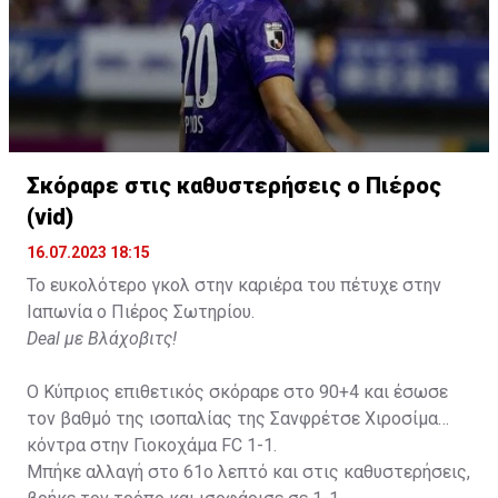
Σκόραρε στις καθυστερήσεις ο Πιέρος
Η δημοσίευση κοινοποιήθηκε από το χρήστη David Beckham (
(vid)
16.07.2023 18:15
Το ευκολότερο γκολ στην καριέρα του πέτυχε στην
Ιαπωνία ο Πιέρος Σωτηρίου.
Deal με Βλάχοβιτς!
Ο Κύπριος επιθετικός σκόραρε στο 90+4 και έσωσε
τον βαθμό της ισοπαλίας της Σανφρέτσε Χιροσίμα
κόντρα στην Γιοκοχάμα FC 1-1.
Μπήκε αλλαγή στο 61ο λεπτό και στις καθυστερήσεις,