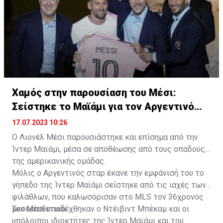
Χαμός στην παρουσίαση του Μέσι:
Σείστηκε το Μαϊάμι για τον Αργεντινό
σταρ
17.07.2023 10:26
Ο Λιονέλ Μέσι παρουσιάστηκε και επίσημα από την
Ίντερ Μαϊάμι, μέσα σε αποθέωσης από τους οπαδούς
της αμερικανικής ομάδας.
Μόλις ο Αργεντινός σταρ έκανε την εμφάνισή του το
γήπεδο της Ίντερ Μαϊάμι σείστηκε από τις ιαχές των
φιλάθλων, που καλωσόρισαν στο MLS τον 36χρονος
μεσοεπιθετικό.
Τον Μέσι υποδέχθηκαν ο Ντέιβιντ Μπέκαμ και οι
υπόλοιποι ιδιοκτήτες της Ίντερ Μαϊάμι και του