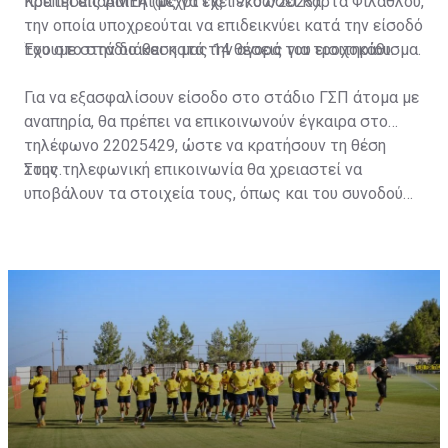
πρέπει απαραιτήτως να έχει εκδώσει Κάρτα Φιλάθλου,
Κρατήσεις ΑΜΕΑ (μέχρι τις 17/07/2023)
την οποία υποχρεούται να επιδεικνύει κατά την είσοδό
του στο στάδιο και κατά την αγορά του εισιτηρίου.
Έχουμε στην διάθεση μας 14 θέσεις για τροχοκάθισμα.
Για να εξασφαλίσουν είσοδο στο στάδιο ΓΣΠ άτομα με
αναπηρία, θα πρέπει να επικοινωνούν έγκαιρα στο
τηλέφωνο 22025429, ώστε να κρατήσουν τη θέση
τους.
Στην τηλεφωνική επικοινωνία θα χρειαστεί να
υποβάλουν τα στοιχεία τους, όπως και του συνοδού
τους. Τα στοιχεία που χρειάζονται είναι:
ονοματεπώνυμο, αριθμός πινακίδας αυτοκινήτου,
κάρτα ΑμεΑ και αριθμός κάρτας φιλάθλου του
συνοδού.»