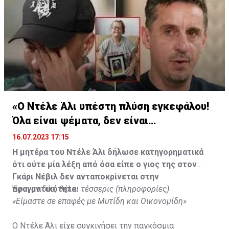
«Ο Ντέλε Άλι υπέστη πλύση εγκεφάλου!
Όλα είναι ψέματα, δεν είναι
υιοθετημένος»
16.07.2023 17:15
Η μητέρα του Ντέλε Άλι δήλωσε κατηγορηματικά
ότι ούτε μία λέξη από όσα είπε ο γιος της στον
Γκάρι Νέβιλ δεν ανταποκρίνεται στην
πραγματικότητα.
Έφυγαν δύο, θέλει τέσσερις (πληροφορίες)
«Είμαστε σε επαφές με Μυτίδη και Οικονομίδη»
Ο Ντέλε Άλι είχε συγκινήσει την παγκόσμια