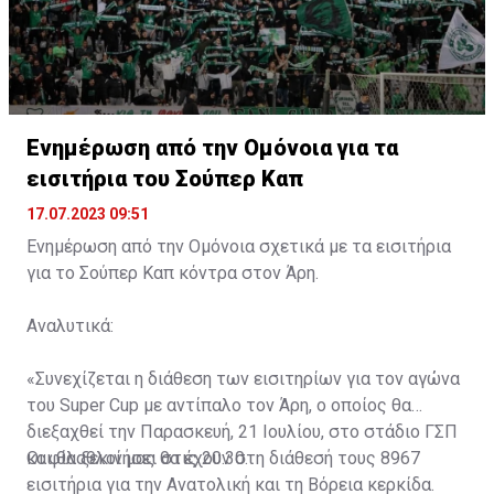
Ενημέρωση από την Ομόνοια για τα
εισιτήρια του Σούπερ Καπ
17.07.2023 09:51
Ενημέρωση από την Ομόνοια σχετικά με τα εισιτήρια
για το Σούπερ Καπ κόντρα στον Άρη.
Αναλυτικά:
«Συνεχίζεται η διάθεση των εισιτηρίων για τον αγώνα
του Super Cup με αντίπαλο τον Άρη, ο οποίος θα
διεξαχθεί την Παρασκευή, 21 Ιουλίου, στο στάδιο ΓΣΠ
και θα ξεκινήσει στις 20:30.
Οι φίλαθλοί μας θα έχουν στη διάθεσή τους 8967
εισιτήρια για την Ανατολική και τη Βόρεια κερκίδα.