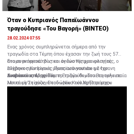
Όταν ο Κυπριανός Παπαϊωάννου
τραγούδησε «Του Βαγορή» (ΒΙΝΤΕΟ)
28.02.2024 07:55
Ένας χρόνος συμπληρώνεται σήμερα από την
τραγωδία στα Τέμπη όπου έχασαν την ζωή τους 57
άτομα ανάμεσά τους και οι δύο Κύπριοι φοιτητές, ο
Ένα συγκινητικό βίντεο άγνωστης χρονολογίας
23χρονος Κυπριανός Παπαϊωάννου και η 24χρονη
ανέβηκε πριν λίγους μήνες στο youtube με τον
Αναστασίας Αδαμίδου.
Κυπριανό να ερμηνεύει το τραγούδι «Του Βαγορή» σε
Διαβάστε επίσης:
Τέμπη:Επιζών θυμάται τα τελευταία
Μουσική/Στίχους Θεοδώρου Κούλλη/Παράσχου
λεπτά με τη σύζυγό του-«Νίκο τον Χρήστο μας»
Ανδρέα.