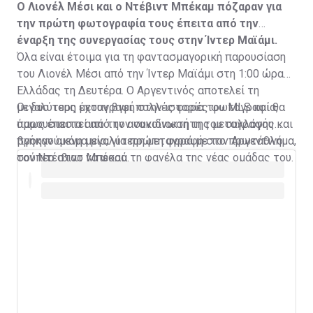
Ο Λιονέλ Μέσι και ο Ντέβιντ Μπέκαμ πόζαραν για
την πρώτη φωτογραφία τους έπειτα από την
έναρξη της συνεργασίας τους στην Ίντερ Μαϊάμι.
Όλα είναι έτοιμα για τη φαντασμαγορική παρουσίαση
του Λιονέλ Μέσι από την Ίντερ Μαϊάμι στη 1:00 ώρα
Ελλάδας τη Δευτέρα. Ο Αργεντινός αποτελεί τη
μεγαλύτερη μεταγραφή στην ιστορία του MLS και θα
Οι δυο τους έχουν βγει πολλές φορές φωτογραφία,
παρουσιαστεί από τον συνιδιοκτήτη του συλλόγου και
όμως έπειτα από την ανακοίνωση της μεταγραφής
προηγούμενη μεγαλύτερη μεταγραφή στο πρωτάθλημα,
βγήκαν ακόμα μία, για πρώτη φορά με τον Αργεντινό
τον Ντέιβιντ Μπέκαμ.
σούπερ σταρ να φορά τη φανέλα της νέας ομάδας του.