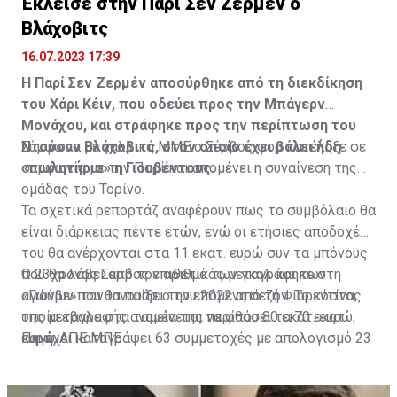
Έκλεισε στην Παρί Σεν Ζερμέν ο
Η δημοσίευση κοινοποιήθηκε από το χρήστη サンフレッチェ広島 (@
Βλάχοβιτς
16.07.2023 17:39
Η Παρί Σεν Ζερμέν αποσύρθηκε από τη διεκδίκηση
του Χάρι Κέιν, που οδεύει προς την Μπάγερν
Μονάχου, και στράφηκε προς την περίπτωση του
Ντούσαν Βλάχοβιτς, στον οποίο έχει βάλει ήδη
Σύμφωνα με γαλλικά ΜΜΕ ο Σέρβος φορ κατέληξε σε
«πωλητήριο» η Γιουβέντους.
συμφωνία με την Παρί και απομένει η συναίνεση της
ομάδας του Τορίνο.
Τα σχετικά ρεπορτάζ αναφέρουν πως το συμβόλαιο θα
είναι διάρκειας πέντε ετών, ενώ οι ετήσιες αποδοχές
του θα ανέρχονται στα 11 εκατ. ευρώ συν τα μπόνους
που θα λάβει από τον αριθμό των γκολ και των
Ο 23χρονος Σέρβος επιθετικός μεταγράφηκε στη
αγώνων που θα παίξει την επόμενη σεζόν. Το κόστος
«Γιούβε» τον Ιανουάριο του 2022 από τη Φιορεντίνα, η
της μεταγραφής αναμένεται να φθάσει τα 70 εκατ.
οποία έβαλε στα ταμεία της περίπου 80 εκατ. ευρώ,
ευρώ.
και έχει καταγράψει 63 συμμετοχές με απολογισμό 23
Πηγή: ΑΠΕ ΜΠΕ
γκολ και έξι ασίστ.