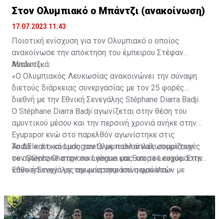
Στον Ολυμπιακό ο Μπάντζι (ανακοίνωση)
17.07.2023 11:43
Ποιοτική ενίσχυση για τον Ολυμπιακό ο οποίος
ανακοίνωσε την απόκτηση του έμπειρου Στέφαν
Μπάντζι.
Αναλυτικά:
«Ο Ολυμπιακός Λευκωσίας ανακοινώνει την σύναψη
διετούς διάρκειας συνεργασίας με τον 25 φορές
διεθνή με την Εθνική Σενεγάλης Stéphane Diarra Badji.
Ο Stéphane Diarra Badji αγωνίζεται στην θέση του
αμυντικού μέσου και την περσινή χρονιά ανήκε στην
Eyupspor ενώ στο παρελθόν αγωνίστηκε στις
Anderlecht και Ludogorets με πολλαπλές συμμετοχές
Το ΔΣ και ο κόσμος του Ολυμπιακού καλωσορίζουν
σε αγώνες Champions League και Europa League. Στην
τον Stéphane στην οικογένεια μας και του ευχόμαστε
Εθνική Σενεγάλης αγωνίστηκε επί σειρά ετών με
κάθε επιτυχία με την μαυροπράσινη φανέλα.»
συμπαίκτες όπως οι: Sadio Mane, Idrissa Gueye,
Cheikhou Kouyate, Papiss Cisse. Χαρακτηρίζεται από
εξαιρετικά αθλητικά προσόντα, τάκλιν ακριβείας και
άριστη τοποθέτηση σε όλο τον χώρο του κέντρου.