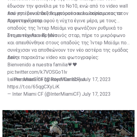
έδωσαν την φανέλα με το Νο10, ενώ από το video wall
του γηπέδου έπαιζαν μηνύματα καλωσορίσματος στον
Από το... μενού δεν θα μπορούσαν να λείπουν και τα
Αργεντινό σταρ.
πυροτεχνήματα αφού η νύχτα έγινε μέρα, με τους
οπαδούς της Ίντερ Μαϊάμι να φωνάζουν ρυθμικά το
όνομα του Λιονέλ Μέσι.
Στη συνέχεια ο Αργεντινός σταρ, πήρε το μικρόφωνο
και απευθύνθηκε στους οπαδούς της Ίντερ Μαϊάμι που
συνέχισαν να αποθεώνουν τον νέο αστέρα της ομάδας
τους.
Δείτε παρακάτω video και φωτογραφίες:
Bienvenido a nuestra familia💗🖤
pic.twitter.com/k7VOSGo1lv
— Inter Miami CF (@InterMiamiCF)
La PresentaSÍon by Royal Caribbean
July 17, 2023
https://t.co/65qgCXyLiK
— Inter Miami CF (@InterMiamiCF)
July 17, 2023