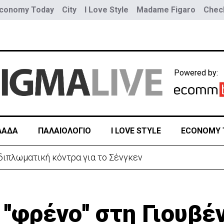
conomy Today
City
I Love Style
Madame Figaro
Check
Powered by:
ΛΑΔΑ
ΠΑΛΑΙΟΛΟΓΙΟ
I LOVE STYLE
ECONOMY 
η διπλωματική κόντρα για το Σένγκεν
''φρένο'' στη Γιουβέ