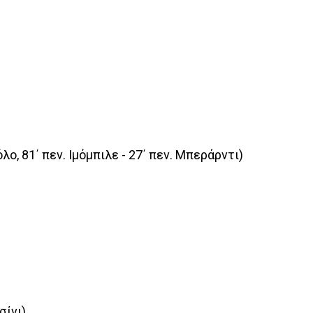
όλο, 81΄ πεν. Ιμόμπιλε - 27΄ πεν. Μπεράρντι)
σίνι)