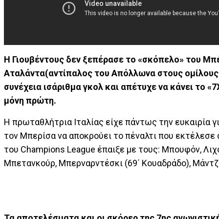
Η Γιουβέντους δεν ξεπέρασε το «σκόπελο» του Μπέ
Αταλάντα(αντίπαλος του Απόλλωνα στους ομίλους τ
συνέχεια ισάριθμα γκολ και απέτυχε να κάνει το «
μόνη πρώτη.
Η πρωταθλήτρια Ιταλίας είχε πάντως την ευκαιρία γι
τον Μπερίσα να αποκρούει το πέναλτι που εκτέλεσε 
του Champions League έπαιξε με τους: Μπουφόν, Λιχσ
Μπετανκούρ, Μπερναρντέσκι (69΄ Κουαδράδο), Μάντζο
Τα αποτελέσματα και οι σκόρερ της 7ης αγωνιστική