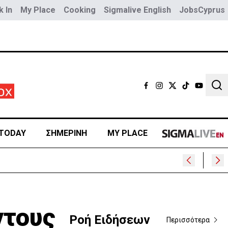
 In
My Place
Cooking
Sigmalive English
JobsCyprus
Sear
TODAY
ΣΗΜΕΡΙΝΗ
MY PLACE
ντους
Ροή Ειδήσεων
Περισσότερα