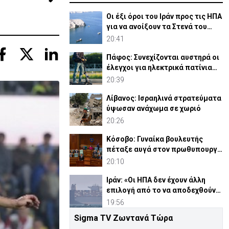
Οι έξι όροι του Ιράν προς τις ΗΠΑ
για να ανοίξουν τα Στενά του
Ορμούζ
20:41
Πάφος: Συνεχίζονται αυστηρά οι
έλεγχοι για ηλεκτρικά πατίνια
στους πεζόδρομους
20:39
Λίβανος: Ισραηλινά στρατεύματα
ύψωσαν ανάχωμα σε χωριό
20:26
Κόσοβο: Γυναίκα βουλευτής
πέταξε αυγά στον πρωθυπουργό
στο κοινοβούλιο(ΒΙΝΤΕΟ)
20:10
Ιράν: «Οι ΗΠΑ δεν έχουν άλλη
επιλογή από το να αποδεχθούν
τη νέα κατάσταση»
19:56
Sigma TV Ζωντανά Τώρα
Κορυφώνονται παρουσία ΠτΔ οι