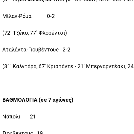
Μίλαν-Ρόμα 0-2
(72΄ Τζέκο, 77΄ Φλορέντσι)
Αταλάντα-Γιουβέντους 2-2
(31΄ Καλντάρα, 67΄ Κριστάντε - 21΄ Μπερναρντέσκι, 24΄
ΒΑΘΜΟΛΟΓΙΑ (σε 7 αγώνες)
Νάπολι 21
Γιουβέντους 19