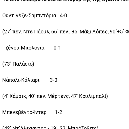
Ουντινέζε-Σαμπντόρια 4-0
(27΄ πεν. Ντε Πάουλ, 66΄ πεν., 85΄ Μάξι Λόπες, 90΄+5΄
Τζένοα-Μπολόνια 0-1
(73΄ Παλάσιο)
Νάπολι-Κάλιαρι 3-0
(4΄ Χάμσικ, 40΄ πεν. Μέρτενς, 47΄ Κουλιμπαλί)
Μπενεβέντο-Ίντερ 1-2
(42΄ Ντ'Αλεσάντρο - 19΄, 22΄ Μπρόζοβιτς)