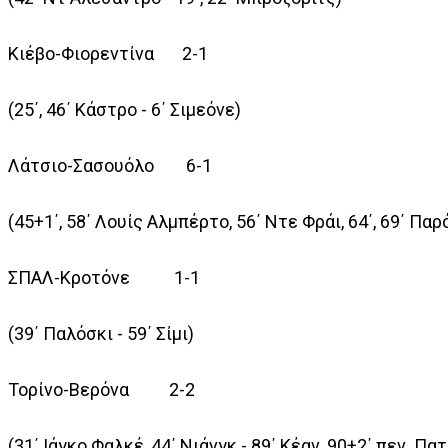
Κιέβο-Φιορεντίνα 2-1
(25΄, 46΄ Κάστρο - 6΄ Σιμεόνε)
Λάτσιο-Σασουόλο 6-1
(45+1΄, 58΄ Λουίς Αλμπέρτο, 56΄ Ντε Φράι, 64΄, 69΄ Παρ
ΣΠΑΛ-Κροτόνε 1-1
(39΄ Παλόσκι - 59΄ Σίμι)
Τορίνο-Βερόνα 2-2
(31΄ Ιάγκο Φαλκέ, 44΄ Νιάνγκ - 89΄ Κέαν, 90+2΄ πεν. Πατ