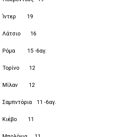
Ίντερ 19
Λάτσιο 16
Ρόμα 15 -6αγ.
Τορίνο 12
Μίλαν 12
Σαμπντόρια 11 -6αγ.
Κιέβο 11
Μπολόνια 11