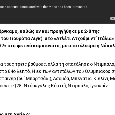
ργκαμο, καθώς αν και προηγήθηκε με 2-0 της
ου Γιουρόπα Λίγκ) στο «Ατλέτι Ατζούρι ντ΄ Ιτάλια»
7Χ7» στο φετινό καμπιονάτο, με αποτέλεσμα η Νάπολι
α τους τρεις βαθμούς, αλλά τη σπατάλησε ο Ντιμπάλα,
στο 84ο λεπτό. Η εκ των αντιπάλων του Ολυμπιακού σ
τάινερ (66΄ Μπαρτσάλι), Ασαμόα, Μπενάτια, Κιελίνι, Μ
υκιτς (78΄ Ντόουγκλας Κόστα), Ντιμπάλα, Ιγκουαΐν.
ς στη Serie A: