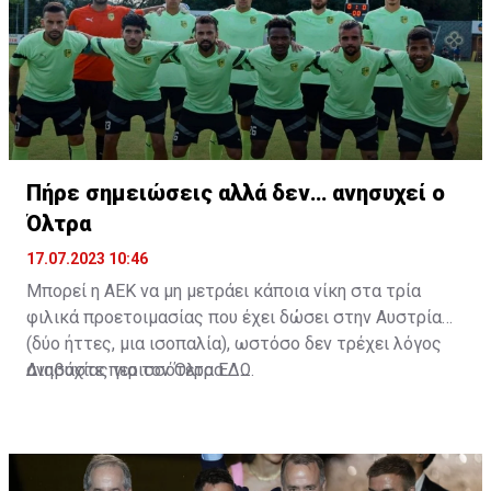
Πήρε σημειώσεις αλλά δεν… ανησυχεί ο
Όλτρα
17.07.2023 10:46
Μπορεί η ΑΕΚ να μη μετράει κάποια νίκη στα τρία
φιλικά προετοιμασίας που έχει δώσει στην Αυστρία
(δύο ήττες, μια ισοπαλία), ωστόσο δεν τρέχει λόγος
ανησυχίας για τον Όλτρα.
Διαβάστε περισσότερα
ΕΔΩ
.