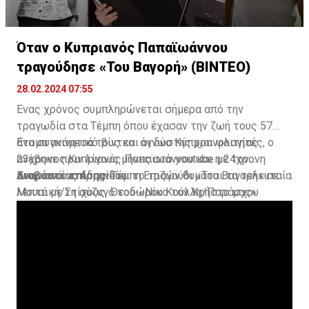
Όταν ο Κυπριανός Παπαϊωάννου
τραγούδησε «Του Βαγορή» (ΒΙΝΤΕΟ)
28.02.2024 07:55
Ένας χρόνος συμπληρώνεται σήμερα από την
τραγωδία στα Τέμπη όπου έχασαν την ζωή τους 57
άτομα ανάμεσά τους και οι δύο Κύπριοι φοιτητές, ο
Ένα συγκινητικό βίντεο άγνωστης χρονολογίας
23χρονος Κυπριανός Παπαϊωάννου και η 24χρονη
ανέβηκε πριν λίγους μήνες στο youtube με τον
Αναστασίας Αδαμίδου.
Κυπριανό να ερμηνεύει το τραγούδι «Του Βαγορή» σε
Διαβάστε επίσης:
Τέμπη:Επιζών θυμάται τα τελευταία
Μουσική/Στίχους Θεοδώρου Κούλλη/Παράσχου
λεπτά με τη σύζυγό του-«Νίκο τον Χρήστο μας»
Ανδρέα.