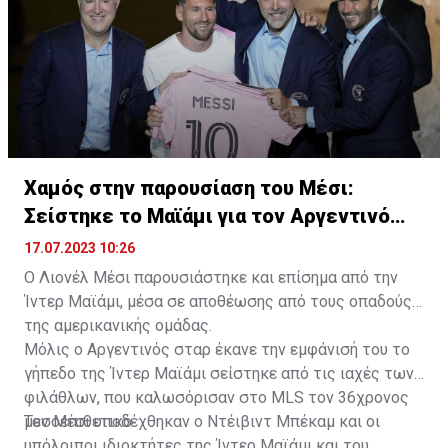
Χαμός στην παρουσίαση του Μέσι:
Σείστηκε το Μαϊάμι για τον Αργεντινό
σταρ
17.07.2023 10:26
Ο Λιονέλ Μέσι παρουσιάστηκε και επίσημα από την
Ίντερ Μαϊάμι, μέσα σε αποθέωσης από τους οπαδούς
της αμερικανικής ομάδας.
Μόλις ο Αργεντινός σταρ έκανε την εμφάνισή του το
γήπεδο της Ίντερ Μαϊάμι σείστηκε από τις ιαχές των
φιλάθλων, που καλωσόρισαν στο MLS τον 36χρονος
μεσοεπιθετικό.
Τον Μέσι υποδέχθηκαν ο Ντέιβιντ Μπέκαμ και οι
υπόλοιποι ιδιοκτήτες της Ίντερ Μαϊάμι και του