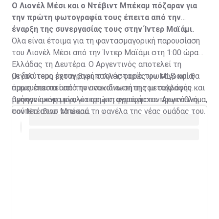
Ο Λιονέλ Μέσι και ο Ντέβιντ Μπέκαμ πόζαραν για
την πρώτη φωτογραφία τους έπειτα από την
έναρξη της συνεργασίας τους στην Ίντερ Μαϊάμι.
Όλα είναι έτοιμα για τη φαντασμαγορική παρουσίαση
του Λιονέλ Μέσι από την Ίντερ Μαϊάμι στη 1:00 ώρα
Ελλάδας τη Δευτέρα. Ο Αργεντινός αποτελεί τη
μεγαλύτερη μεταγραφή στην ιστορία του MLS και θα
Οι δυο τους έχουν βγει πολλές φορές φωτογραφία,
παρουσιαστεί από τον συνιδιοκτήτη του συλλόγου και
όμως έπειτα από την ανακοίνωση της μεταγραφής
προηγούμενη μεγαλύτερη μεταγραφή στο πρωτάθλημα,
βγήκαν ακόμα μία, για πρώτη φορά με τον Αργεντινό
τον Ντέιβιντ Μπέκαμ.
σούπερ σταρ να φορά τη φανέλα της νέας ομάδας του.