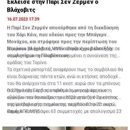
Έκλεισε στην Παρί Σεν Ζερμέν ο
Η δημοσίευση κοινοποιήθηκε από το χρήστη サンフレッチェ広島 (@
Βλάχοβιτς
16.07.2023 17:39
Η Παρί Σεν Ζερμέν αποσύρθηκε από τη διεκδίκηση
του Χάρι Κέιν, που οδεύει προς την Μπάγερν
Μονάχου, και στράφηκε προς την περίπτωση του
Ντούσαν Βλάχοβιτς, στον οποίο έχει βάλει ήδη
Σύμφωνα με γαλλικά ΜΜΕ ο Σέρβος φορ κατέληξε σε
«πωλητήριο» η Γιουβέντους.
συμφωνία με την Παρί και απομένει η συναίνεση της
ομάδας του Τορίνο.
Τα σχετικά ρεπορτάζ αναφέρουν πως το συμβόλαιο θα
είναι διάρκειας πέντε ετών, ενώ οι ετήσιες αποδοχές
του θα ανέρχονται στα 11 εκατ. ευρώ συν τα μπόνους
που θα λάβει από τον αριθμό των γκολ και των
Ο 23χρονος Σέρβος επιθετικός μεταγράφηκε στη
αγώνων που θα παίξει την επόμενη σεζόν. Το κόστος
«Γιούβε» τον Ιανουάριο του 2022 από τη Φιορεντίνα, η
της μεταγραφής αναμένεται να φθάσει τα 70 εκατ.
οποία έβαλε στα ταμεία της περίπου 80 εκατ. ευρώ,
ευρώ.
και έχει καταγράψει 63 συμμετοχές με απολογισμό 23
Πηγή: ΑΠΕ ΜΠΕ
γκολ και έξι ασίστ.