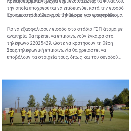
πρέπει απαραιτήτως να έχει εκδώσει Κάρτα Φιλάθλου,
Κρατήσεις ΑΜΕΑ (μέχρι τις 17/07/2023)
την οποία υποχρεούται να επιδεικνύει κατά την είσοδό
του στο στάδιο και κατά την αγορά του εισιτηρίου.
Έχουμε στην διάθεση μας 14 θέσεις για τροχοκάθισμα.
Για να εξασφαλίσουν είσοδο στο στάδιο ΓΣΠ άτομα με
αναπηρία, θα πρέπει να επικοινωνούν έγκαιρα στο
τηλέφωνο 22025429, ώστε να κρατήσουν τη θέση
τους.
Στην τηλεφωνική επικοινωνία θα χρειαστεί να
υποβάλουν τα στοιχεία τους, όπως και του συνοδού
τους. Τα στοιχεία που χρειάζονται είναι:
ονοματεπώνυμο, αριθμός πινακίδας αυτοκινήτου,
κάρτα ΑμεΑ και αριθμός κάρτας φιλάθλου του
συνοδού.»