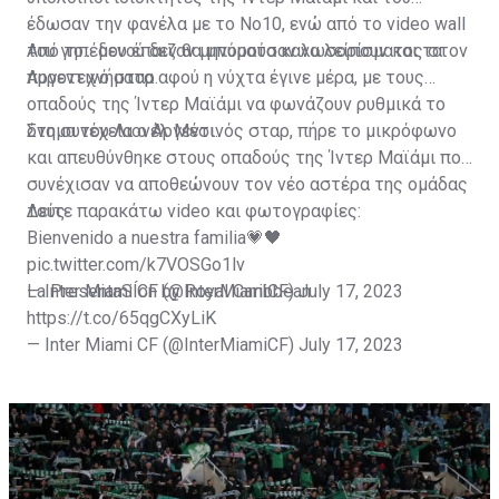
έδωσαν την φανέλα με το Νο10, ενώ από το video wall
του γηπέδου έπαιζαν μηνύματα καλωσορίσματος στον
Από το... μενού δεν θα μπορούσαν να λείπουν και τα
Αργεντινό σταρ.
πυροτεχνήματα αφού η νύχτα έγινε μέρα, με τους
οπαδούς της Ίντερ Μαϊάμι να φωνάζουν ρυθμικά το
όνομα του Λιονέλ Μέσι.
Στη συνέχεια ο Αργεντινός σταρ, πήρε το μικρόφωνο
και απευθύνθηκε στους οπαδούς της Ίντερ Μαϊάμι που
συνέχισαν να αποθεώνουν τον νέο αστέρα της ομάδας
τους.
Δείτε παρακάτω video και φωτογραφίες:
Bienvenido a nuestra familia💗🖤
pic.twitter.com/k7VOSGo1lv
— Inter Miami CF (@InterMiamiCF)
La PresentaSÍon by Royal Caribbean
July 17, 2023
https://t.co/65qgCXyLiK
— Inter Miami CF (@InterMiamiCF)
July 17, 2023