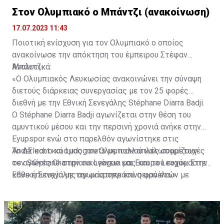
Στον Ολυμπιακό ο Μπάντζι (ανακοίνωση)
17.07.2023 11:43
Ποιοτική ενίσχυση για τον Ολυμπιακό ο οποίος
ανακοίνωσε την απόκτηση του έμπειρου Στέφαν
Μπάντζι.
Αναλυτικά:
«Ο Ολυμπιακός Λευκωσίας ανακοινώνει την σύναψη
διετούς διάρκειας συνεργασίας με τον 25 φορές
διεθνή με την Εθνική Σενεγάλης Stéphane Diarra Badji.
Ο Stéphane Diarra Badji αγωνίζεται στην θέση του
αμυντικού μέσου και την περσινή χρονιά ανήκε στην
Eyupspor ενώ στο παρελθόν αγωνίστηκε στις
Anderlecht και Ludogorets με πολλαπλές συμμετοχές
Το ΔΣ και ο κόσμος του Ολυμπιακού καλωσορίζουν
σε αγώνες Champions League και Europa League. Στην
τον Stéphane στην οικογένεια μας και του ευχόμαστε
Εθνική Σενεγάλης αγωνίστηκε επί σειρά ετών με
κάθε επιτυχία με την μαυροπράσινη φανέλα.»
συμπαίκτες όπως οι: Sadio Mane, Idrissa Gueye,
Cheikhou Kouyate, Papiss Cisse. Χαρακτηρίζεται από
εξαιρετικά αθλητικά προσόντα, τάκλιν ακριβείας και
άριστη τοποθέτηση σε όλο τον χώρο του κέντρου.