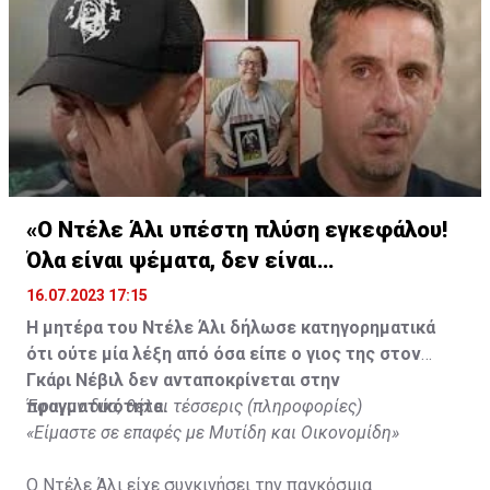
«Ο Ντέλε Άλι υπέστη πλύση εγκεφάλου!
Όλα είναι ψέματα, δεν είναι
υιοθετημένος»
16.07.2023 17:15
Η μητέρα του Ντέλε Άλι δήλωσε κατηγορηματικά
ότι ούτε μία λέξη από όσα είπε ο γιος της στον
Γκάρι Νέβιλ δεν ανταποκρίνεται στην
πραγματικότητα.
Έφυγαν δύο, θέλει τέσσερις (πληροφορίες)
«Είμαστε σε επαφές με Μυτίδη και Οικονομίδη»
Ο Ντέλε Άλι είχε συγκινήσει την παγκόσμια