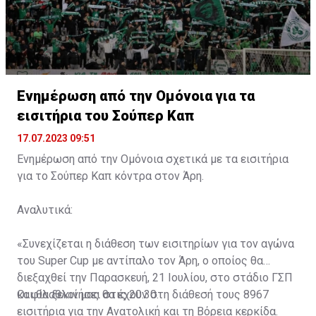
Ενημέρωση από την Ομόνοια για τα
εισιτήρια του Σούπερ Καπ
17.07.2023 09:51
Ενημέρωση από την Ομόνοια σχετικά με τα εισιτήρια
για το Σούπερ Καπ κόντρα στον Άρη.
Αναλυτικά:
«Συνεχίζεται η διάθεση των εισιτηρίων για τον αγώνα
του Super Cup με αντίπαλο τον Άρη, ο οποίος θα
διεξαχθεί την Παρασκευή, 21 Ιουλίου, στο στάδιο ΓΣΠ
και θα ξεκινήσει στις 20:30.
Οι φίλαθλοί μας θα έχουν στη διάθεσή τους 8967
εισιτήρια για την Ανατολική και τη Βόρεια κερκίδα.