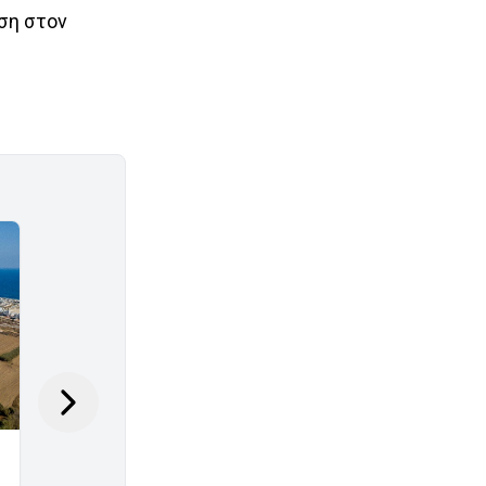
Οι διακοπές ρεύματος δεν πρέπει να
έση στον
στερήσουν την ανάσα των ευάλωτων
ασθενών
July 27, 2026
Απαξιώνοντας τις Ανθρωπιστικές
Σπουδές: Μια κοινωνία που
οπισθοχωρεί
July 27, 2026
Φεστιβάλ Ντοκιμαντέρ Λεμεσού: Η
«πολυφωνία» των ποσοστών και μια
φαρσοκωμωδία
July 26, 2026
Αβέρωφ για κάθοδο Γκουτέρες: Μια
κομβική στιγμή στον δρόμο για τη
λύση
July 26, 2026