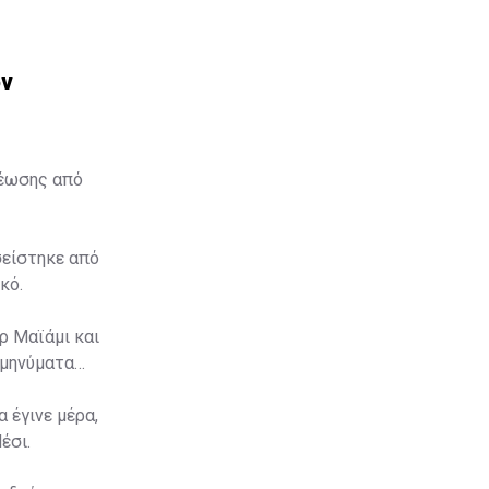
ον
θέωσης από
σείστηκε από
κό.
ρ Μαϊάμι και
 μηνύματα
 έγινε μέρα,
έσι.