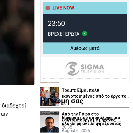
Ρωσίας για παύση Μηχανισμού
Ποινικών Δικαστηρίων
LIVE NOW
21:50
ΗΠΑ: Μαζικές κυβερνοεπιθέσεις
23:50
σε τράπεζες και εταιρείες -
Χάκερς ζητούν λύτρα
21:36
ΒΡΕΧΕΙ ΕΡΩΤΑ
Γκουτέρες: Άμεσος τερματισμός
Αμέσως μετά
των επιθέσεων κατά αμάχων σε
Ουκρανία και Ρωσία
21:13
ΥΠΕΞ: Δράσεις για στήριξη
χριστιανικών και άλλων
κοινοτήτων στη Μέση Ανατολή
20:47
Τραμπ: Είμαι πολύ
ικανοποιημένος από το έργο του
Η Γνώμη σας
Χέγκσεθ στο Υπ. Άμυνας
20:41
ν διαδεχτεί
 των
Από την Πάφο στο
Η φράση που αποκάλυψε μια
Σάλτσμπουργκ με μηχανές -
ολόκληρη αντίληψη εξουσίας
6.000 χιλιόμετρα για την ομάδα
20:38
August 6, 2026
τους