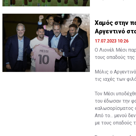
Χαμός στην πα
Αργεντινό στ
17.07.2023 10:26
Ο Λιονέλ Μέσι παρ
τους οπαδούς της 
Μόλις ο Αργεντινό
τις ιαχές των φι
Τον Μέσι υποδέχθη
του έδωσαν την φα
καλωσορίσματος σ
Από το... μενού δ
με τους οπαδούς τ