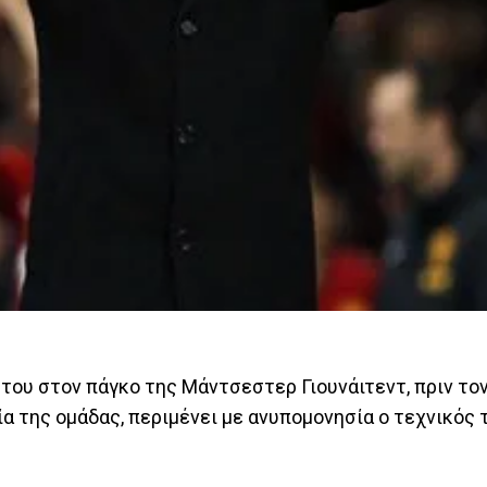
ίο του στον πάγκο της Μάντσεστερ Γιουνάιτεντ, πριν το
ία της ομάδας, περιμένει με ανυπομονησία ο τεχνικός