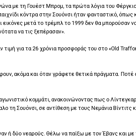
γώνα με τη Γουέστ Μπρομ, τα πρώτα λόγια του Φέργκι
αιχνίδι κόντρα στην Σουόνσι ήταν φανταστικό, όπως κ
ι εικόνες μετά το τρέμπλ το 1999 δεν θα μπορούσαν ν
ότατα να τις ξεπέρασαν».
 τιμή για τα 26 χρόνια προσφοράς του στο «Old Traffor
ουν, ακόμα και όταν γράφετε θετικά πράγματα. Ποτέ
αγωνιστικό κομμάτι, ανακοινώνοντας πως ο Λίντεγκαρ
λο τη Σουόνσι, σε αντίθεση με τους Νεμάνια Βίντιτς κ
αν ή δύο νεαρούς. Θέλω να παίξω με τον Έβανς και με 