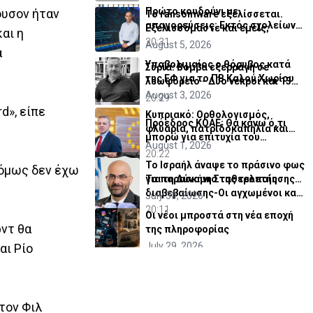
Πρώτο κουδούνι με
ουσον ήταν
Το ransomware εξελίσσεται.
απαγορεύσεις: Εκτός σχολείων
Εξελισσόμαστε και εμείς;
αι η
εμβλήματα κομμάτων και
20:31
August 5, 2026
α
ομάδων
Υποβολιμαίος ο θόρυβος κατά
Συρία: Βόμβα εξερράγη σε
της ΕΦ για το ΠΒ Καλού Χωρίου
λεωφορείο - Δύο νεκροί και 13
τραυματίες (ΒΙΝΤΕΟ)
August 3, 2026
20:29
d», είπε
Κυπριακό: Ορθολογισμός,
Πρόεδρος ΚΟΑΕ: Θα κάνω ό,τι
φλυαρία, πατριδοκαπηλία και
μπορώ για επιτυχία του
μια πρόταση
August 1, 2026
Οργανισμού
20:22
Το Ισραήλ άναψε το πράσινο φως
 όμως δεν έχω
Το παρασκήνιο της τελετής
για τη Δύναμη Σταθεροποίησης
διαβεβαίωσης-Οι αγχωμένοι και
στη Γάζα
July 30, 2026
οι πιο.. χαλαροί (vid)
20:11
Οι νέοι μπροστά στη νέα εποχή
ντ θα
της πληροφορίας
July 29, 2026
αι Ρίο
Γκουτέρες: Ανάμεσα στην ελπίδα και
τον πολιτικό ρεαλισμό
July 27, 2026
τον Φιλ