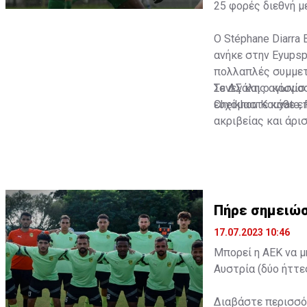
25 φορές διεθνή με
Ο Stéphane Diarra 
ανήκε στην Eyupsp
πολλαπλές συμμετο
Σενεγάλης αγωνίστ
Το ΔΣ και ο κόσμο
Cheikhou Kouyate,
ευχόμαστε κάθε επ
ακριβείας και άρι
Πήρε σημειώσ
17.07.2023 10:46
Μπορεί η ΑΕΚ να μ
Αυστρία (δύο ήττε
Διαβάστε περισσ