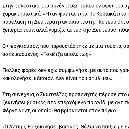
Στην τελευταία του συνέντευξη τύπου εν όψει του α
χαρακτηριστικά: «Ήταν φανταστικά. Το Κυριακάτικο π
παρέλαση τη Δευτέρα ήταν απίστευτη. Πίστευα ότι ο
ξεπεραστούν, αλλά νομίζω αυτές της Δευτέρας πιθαν
Ο Φέργκιουσον, που παρουσιάστηκε με μία τούρτα, σαν
αστειευόμενος: «Το άξιζα απολύτως»
Πολλές φορές δεν έχω συμφωνήσει με αυτά που γράφ
κακολογήσει κάποιον. Δεν είναι του στυλ μου».
Στη συνέχεια, ο Σκωτσέζος προπονητής πέρασε στο 
ξεκινήσει βασικός στο επερχόμενο παιχνίδι με αντίπα
Φέρντιναντ, οι οποίοι θα βρίσκονται στον πάγκο.
«Ο Άντερς θα ξεκινήσει βασικός. Θέλω να παίξω με έν