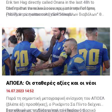
Erik ten Hag directly called Onana in the last 48h to
confirm that there are no issues, just matter of time.
Όλα πρέπει να τελειώσουν πριν από την Τετάρτη
Patience.
(19/7), όταν η αποστολή των "κόκκινων διαβόλων" θα
pic.twitter.com/y5hR51mqlU
— Fabrizio Romano (@FabrizioRomano)
αναχωρήσει για περιοδεία στις ΗΠΑ.
July 16, 2023
ΑΠΟΕΛ: Οι σταθερές αξίες και οι νέοι
16.07.2023 14:52
Παρά τη σημαντική μεταγραφική ενίσχυση του ΑΠΟΕΛ
(βλέπε έξι προσθήκες), ο Ρικάρντο Σα Πίντο δείχνει
διατεθειμένος να διατηρήσει τον περσινό βασικό
Στο φιλικό με τη Δόξα οι παλιοί έδειξαν ότι