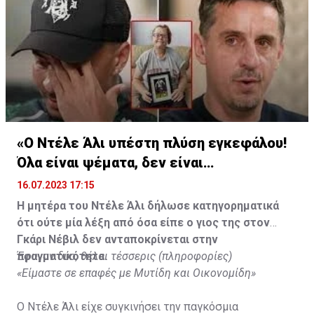
«Ο Ντέλε Άλι υπέστη πλύση εγκεφάλου!
Όλα είναι ψέματα, δεν είναι
υιοθετημένος»
16.07.2023 17:15
Η μητέρα του Ντέλε Άλι δήλωσε κατηγορηματικά
ότι ούτε μία λέξη από όσα είπε ο γιος της στον
Γκάρι Νέβιλ δεν ανταποκρίνεται στην
πραγματικότητα.
Έφυγαν δύο, θέλει τέσσερις (πληροφορίες)
«Είμαστε σε επαφές με Μυτίδη και Οικονομίδη»
Ο Ντέλε Άλι είχε συγκινήσει την παγκόσμια