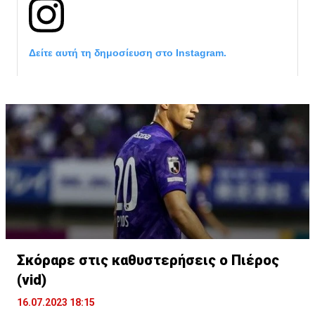
Δείτε αυτή τη δημοσίευση στο Instagram.
Σκόραρε στις καθυστερήσεις ο Πιέρος
Η δημοσίευση κοινοποιήθηκε από το χρήστη David Beckham (
(vid)
16.07.2023 18:15