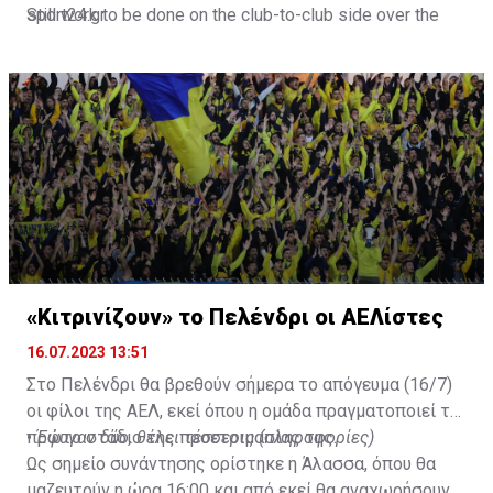
Still work to be done on the club-to-club side over the
sport24.gr
next 24-48 hours.
Not a done deal yet, but Mahrez is keen on the move and
Al-Ahli hope to move fast.🇸🇦
pic.twitter.com/Z0SmniQXIP
— Ben Jacobs (@JacobsBen)
July 15, 2023
«Κιτρινίζουν» το Πελένδρι οι ΑΕΛίστες
16.07.2023 13:51
Στο Πελένδρι θα βρεθούν σήμερα το απόγευμα (16/7)
οι φίλοι της ΑΕΛ, εκεί όπου η ομάδα πραγματοποιεί το
πρώτο στάδιο της προετοιμασίας της.
•
Έφυγαν δύο, θέλει τέσσερις (πληροφορίες)
Ως σημείο συνάντησης ορίστηκε η Άλασσα, όπου θα
μαζευτούν η ώρα 16:00 και από εκεί θα αναχωρήσουν