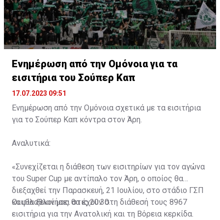
Ενημέρωση από την Ομόνοια για τα
εισιτήρια του Σούπερ Καπ
17.07.2023 09:51
Ενημέρωση από την Ομόνοια σχετικά με τα εισιτήρια
για το Σούπερ Καπ κόντρα στον Άρη.
Αναλυτικά:
«Συνεχίζεται η διάθεση των εισιτηρίων για τον αγώνα
του Super Cup με αντίπαλο τον Άρη, ο οποίος θα
διεξαχθεί την Παρασκευή, 21 Ιουλίου, στο στάδιο ΓΣΠ
και θα ξεκινήσει στις 20:30.
Οι φίλαθλοί μας θα έχουν στη διάθεσή τους 8967
εισιτήρια για την Ανατολική και τη Βόρεια κερκίδα.