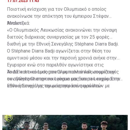
17.07.2023 11:43
Ποιοτική ενίσχυση για τον Ολυμπιακό ο οποίος
ανακοίνωσε την απόκτηση του έμπειρου Στέφαν
Μπάντζι.
Αναλυτικά:
«Ο Ολυμπιακός Λευκωσίας ανακοινώνει την σύναψη
διετούς διάρκειας συνεργασίας με τον 25 φορές
διεθνή με την Εθνική Σενεγάλης Stéphane Diarra Badji.
Ο Stéphane Diarra Badji αγωνίζεται στην θέση του
αμυντικού μέσου και την περσινή χρονιά ανήκε στην
Eyupspor ενώ στο παρελθόν αγωνίστηκε στις
Anderlecht και Ludogorets με πολλαπλές συμμετοχές
Το ΔΣ και ο κόσμος του Ολυμπιακού καλωσορίζουν
σε αγώνες Champions League και Europa League. Στην
τον Stéphane στην οικογένεια μας και του ευχόμαστε
Εθνική Σενεγάλης αγωνίστηκε επί σειρά ετών με
κάθε επιτυχία με την μαυροπράσινη φανέλα.»
συμπαίκτες όπως οι: Sadio Mane, Idrissa Gueye,
Cheikhou Kouyate, Papiss Cisse. Χαρακτηρίζεται από
εξαιρετικά αθλητικά προσόντα, τάκλιν ακριβείας και
άριστη τοποθέτηση σε όλο τον χώρο του κέντρου.