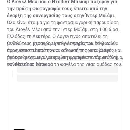
Ο Λιονέλ Μέσι και ο Ντέβιντ Μπέκαμ πόζαραν για
την πρώτη φωτογραφία τους έπειτα από την
έναρξη της συνεργασίας τους στην Ίντερ Μαϊάμι.
Όλα είναι έτοιμα για τη φαντασμαγορική παρουσίαση
του Λιονέλ Μέσι από την Ίντερ Μαϊάμι στη 1:00 ώρα
Ελλάδας τη Δευτέρα. Ο Αργεντινός αποτελεί τη
μεγαλύτερη μεταγραφή στην ιστορία του MLS και θα
Οι δυο τους έχουν βγει πολλές φορές φωτογραφία,
παρουσιαστεί από τον συνιδιοκτήτη του συλλόγου και
όμως έπειτα από την ανακοίνωση της μεταγραφής
προηγούμενη μεγαλύτερη μεταγραφή στο πρωτάθλημα,
βγήκαν ακόμα μία, για πρώτη φορά με τον Αργεντινό
τον Ντέιβιντ Μπέκαμ.
σούπερ σταρ να φορά τη φανέλα της νέας ομάδας του.