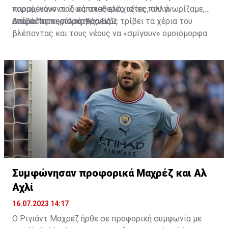
κορμό, κάνοντας κάποιες ελάχιστες, αλλά
παραμένουν οι ίδιες σταθερές αξίες που γνωρίζαμε,
απαραίτητες παρεμβάσεις.
ενώ ο Πορτογάλος τεχνικός τρίβει τα χέρια του
Διαβάστε περισσότερα
ΕΔΩ
.
βλέποντας και τους νέους να «σμίγουν» ομοιόμορφα
στο γήπεδο με το περσινό ρόστερ.
Συμφώνησαν προφορικά Μαχρέζ και Αλ
Αχλί
16.07.2023 14:17
Ο Ριγιάντ Μαχρέζ ήρθε σε προφορική συμφωνία με