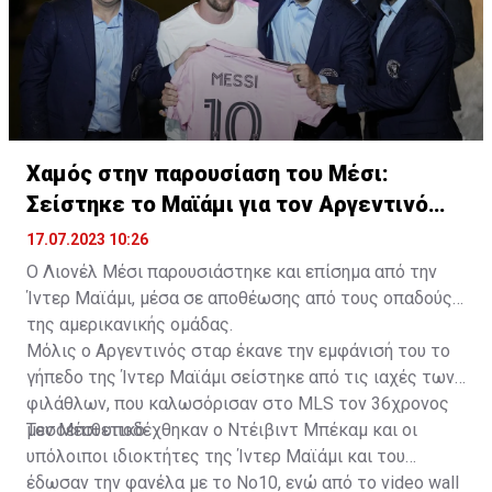
Χαμός στην παρουσίαση του Μέσι:
Σείστηκε το Μαϊάμι για τον Αργεντινό
σταρ
17.07.2023 10:26
Ο Λιονέλ Μέσι παρουσιάστηκε και επίσημα από την
Ίντερ Μαϊάμι, μέσα σε αποθέωσης από τους οπαδούς
της αμερικανικής ομάδας.
Μόλις ο Αργεντινός σταρ έκανε την εμφάνισή του το
γήπεδο της Ίντερ Μαϊάμι σείστηκε από τις ιαχές των
φιλάθλων, που καλωσόρισαν στο MLS τον 36χρονος
μεσοεπιθετικό.
Τον Μέσι υποδέχθηκαν ο Ντέιβιντ Μπέκαμ και οι
υπόλοιποι ιδιοκτήτες της Ίντερ Μαϊάμι και του
έδωσαν την φανέλα με το Νο10, ενώ από το video wall