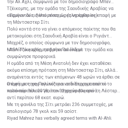
την Αλ Αχλί, σύμφωνα με τον δημοσιογράφο Μπεν
Τζέικομπς, με την ομάδα της Σαουδικής Αραβίας να
αναμένεται τις επόμενες ώρες να έρθει σε επαφή με
•
Έφυγαν δύο, θέλει τέσσερις (πληροφορίες)
τη Μάντσεστερ Σίτι.
Πολύ κοντά στο να γίνει ο επόμενος παίκτης που θα
μετακομίσει στη Σαουδική Αραβία είναι ο Ριγιάντ
Μαχρέζ, ο οποίος σύμφωνα με τον δημοσιογράφο,
Μπεν Τζέικομπς, τα βρήκε σε όλα με την ομάδα και
•
ΑΕΛίστικη εξόρμηση στο Πελένδρι!
συμφώνησε προφορικά.
Η ομάδα από τη Μέση Ανατολή δεν έχει καταθέσει
ακόμα επίσημη πρόταση στη Μάντσεστερ Σίτι, αλλά
αναμένεται εντός των επόμενων 48 ωρών να έρθει σε
επαφή με τους Πολίτες για να διαπραγματευτεί το
Ο έμπειρος χαφ αγωνίζεται στο Έτιχαντ από το
ποσό που θέλουν για τον 32χρονο Αλγερινό.
καλοκαίρι του 2018, όταν αποχώρησε από τη Λέστερ
αντί περίπου 68 εκατ. ευρώ.
Με τη φανέλα της Σίτι μετράει 236 συμμετοχές, με
απολογισμό 78 γκολ και 59 ασίστ.
Riyad Mahrez has verbally agreed terms with Al-Ahli.