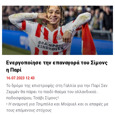
pic.twitter.com/eGi61fRc5O
— Ekrem KONUR (@Ekremkonur)
July 15, 2023
Ενεργοποίησε την επαναγορά του Σίμονς
η Παρί
16.07.2023 12:43
Το δρόμο της επιστροφής στη Γαλλία για την Παρί Σεν
Ζερμέν θα πάρει το παιδί-θαύμα του ολλανδικού
ποδοσφαίρου, Τσάβι Σίμονς!
•
Η αναμονή για Τσιμπόλα και Μούριελ και οι επαφές με
τους επόμενους στόχους