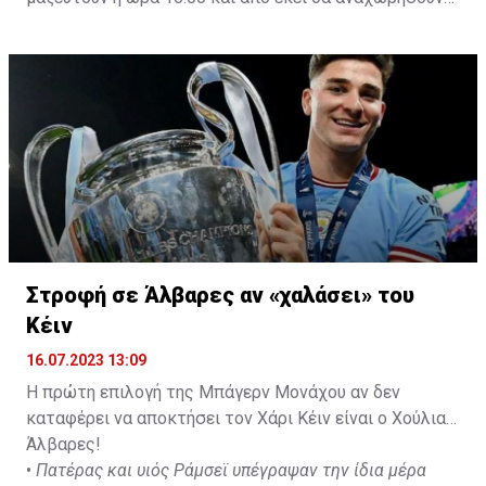
με προορισμό το κοινοτικό γήπεδο Πελενδρίου, για να
δώοσυν το παρών τους στην απογευματινή προπόνηση
της ομάδας.
Στροφή σε Άλβαρες αν «χαλάσει» του
Κέιν
16.07.2023 13:09
Η πρώτη επιλογή της Μπάγερν Μονάχου αν δεν
καταφέρει να αποκτήσει τον Χάρι Κέιν είναι ο Χούλιαν
Άλβαρες!
•
Πατέρας και υιός Ράμσεϊ υπέγραψαν την ίδια μέρα