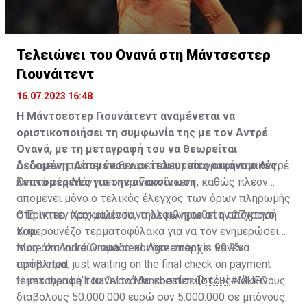
Τελειώνει του Ονανά στη Μάντσεστερ
Γιουνάιτεντ
16.07.2023 16:48
Η Μάντσεστερ Γιουνάιτεντ αναμένεται να
οριστικοποιήσει τη συμφωνία της με τον Αντρέ
Ονανά, με τη μεταγραφή του να θεωρείται
δεδομένη. Απομένουν οι τελευταίες οικονομικές
Δεδομένη πρέπει να θεωρείται η μεταγραφή του Αντρέ
λεπτομέρειες για την ανακοίνωση.
Ονανά στη Μάντσεστερ Γιουνάιτεντ, καθώς πλέον
απομένει μόνο ο τελικός έλεγχος των όρων πληρωμής
στη Ίντερ, προκειμένου να ολοκληρωθεί η απόκτησή
Ο Έρικ τεν Χαχ μάλιστα, τηλεφώνησε στον 27χρονο
του.
Καμερουνέζο τερματοφύλακα για να τον ενημερώσει
πως όλα κυλούν ομάδα και δεν υπάρχει κανένα
More on André Onana deal. Agreement is 99.9%
πρόβλημα.
completed, just waiting on the final check on payment
terms then he’ll travel to Manchester. 🔴🇨🇲
Η μεταγραφή του Ονανά θα κοστίσει στους κόκκινους
#MUFC
διαβόλους 50.000.000 ευρώ συν 5.000.000 σε μπόνους.