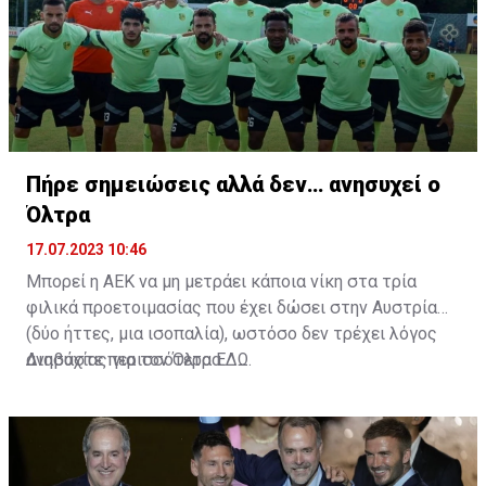
Πήρε σημειώσεις αλλά δεν… ανησυχεί ο
Όλτρα
17.07.2023 10:46
Μπορεί η ΑΕΚ να μη μετράει κάποια νίκη στα τρία
φιλικά προετοιμασίας που έχει δώσει στην Αυστρία
(δύο ήττες, μια ισοπαλία), ωστόσο δεν τρέχει λόγος
ανησυχίας για τον Όλτρα.
Διαβάστε περισσότερα
ΕΔΩ
.