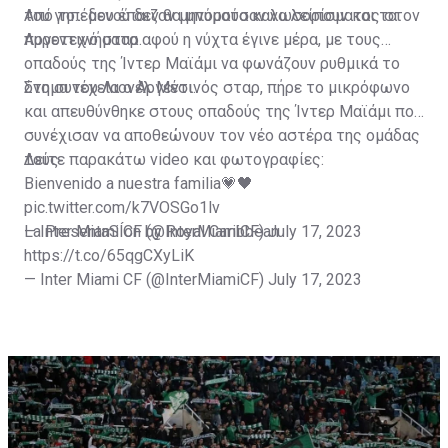
του γηπέδου έπαιζαν μηνύματα καλωσορίσματος στον
Από το... μενού δεν θα μπορούσαν να λείπουν και τα
Αργεντινό σταρ.
πυροτεχνήματα αφού η νύχτα έγινε μέρα, με τους
οπαδούς της Ίντερ Μαϊάμι να φωνάζουν ρυθμικά το
όνομα του Λιονέλ Μέσι.
Στη συνέχεια ο Αργεντινός σταρ, πήρε το μικρόφωνο
και απευθύνθηκε στους οπαδούς της Ίντερ Μαϊάμι που
συνέχισαν να αποθεώνουν τον νέο αστέρα της ομάδας
τους.
Δείτε παρακάτω video και φωτογραφίες:
Bienvenido a nuestra familia💗🖤
pic.twitter.com/k7VOSGo1lv
— Inter Miami CF (@InterMiamiCF)
La PresentaSÍon by Royal Caribbean
July 17, 2023
https://t.co/65qgCXyLiK
— Inter Miami CF (@InterMiamiCF)
July 17, 2023