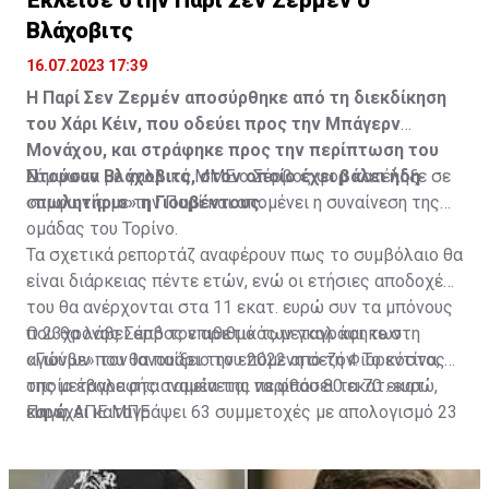
Βλάχοβιτς
16.07.2023 17:39
Η Παρί Σεν Ζερμέν αποσύρθηκε από τη διεκδίκηση
του Χάρι Κέιν, που οδεύει προς την Μπάγερν
Μονάχου, και στράφηκε προς την περίπτωση του
Ντούσαν Βλάχοβιτς, στον οποίο έχει βάλει ήδη
Σύμφωνα με γαλλικά ΜΜΕ ο Σέρβος φορ κατέληξε σε
«πωλητήριο» η Γιουβέντους.
συμφωνία με την Παρί και απομένει η συναίνεση της
ομάδας του Τορίνο.
Τα σχετικά ρεπορτάζ αναφέρουν πως το συμβόλαιο θα
είναι διάρκειας πέντε ετών, ενώ οι ετήσιες αποδοχές
του θα ανέρχονται στα 11 εκατ. ευρώ συν τα μπόνους
που θα λάβει από τον αριθμό των γκολ και των
Ο 23χρονος Σέρβος επιθετικός μεταγράφηκε στη
αγώνων που θα παίξει την επόμενη σεζόν. Το κόστος
«Γιούβε» τον Ιανουάριο του 2022 από τη Φιορεντίνα, η
της μεταγραφής αναμένεται να φθάσει τα 70 εκατ.
οποία έβαλε στα ταμεία της περίπου 80 εκατ. ευρώ,
ευρώ.
και έχει καταγράψει 63 συμμετοχές με απολογισμό 23
Πηγή: ΑΠΕ ΜΠΕ
γκολ και έξι ασίστ.