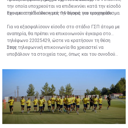
την οποία υποχρεούται να επιδεικνύει κατά την είσοδό
του στο στάδιο και κατά την αγορά του εισιτηρίου.
Έχουμε στην διάθεση μας 14 θέσεις για τροχοκάθισμα.
Για να εξασφαλίσουν είσοδο στο στάδιο ΓΣΠ άτομα με
αναπηρία, θα πρέπει να επικοινωνούν έγκαιρα στο
τηλέφωνο 22025429, ώστε να κρατήσουν τη θέση
τους.
Στην τηλεφωνική επικοινωνία θα χρειαστεί να
υποβάλουν τα στοιχεία τους, όπως και του συνοδού
τους. Τα στοιχεία που χρειάζονται είναι:
ονοματεπώνυμο, αριθμός πινακίδας αυτοκινήτου,
κάρτα ΑμεΑ και αριθμός κάρτας φιλάθλου του
συνοδού.»