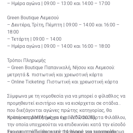
– Ημέρα αγώνα | 09:00 – 13:00 και 14:00 – 17:00
Green Boutique Λεμεσού
– Δευτέρα, Τρίτη, Πέμπτη | 09:00 – 14:00 και 16:00 –
18:00
– Τετάρτη | 09:00 – 14:00
– Ημέρα αγώνα | 09:00 – 14:00 και 16:00 – 18:00
Τρόποι Πληρωμής
– Green Boutique Παπανικολή, Νήσου και Λεμεσού:
μετρητά & πιστωτική και χρεωστική κάρτα
– Online Ticketing: Πιστωτική και χρεωστική κάρτα
Σύμφωνα με τη νομοθεσία για να μπορεί ο φίλαθλος να
προμηθευτεί εισιτήριο και να εισέρχεται σε στάδια
που διεξάγονται αγώνες πρώτης κατηγορίας, θα
πρέπει απαραιτήτως να έχει εκδώσει Κάρτα Φιλάθλου,
Κρατήσεις ΑΜΕΑ (μέχρι τις 17/07/2023)
την οποία υποχρεούται να επιδεικνύει κατά την είσοδό
του στο στάδιο και κατά την αγορά του εισιτηρίου.
Έχουμε στην διάθεση μας 14 θέσεις για τροχοκάθισμα.