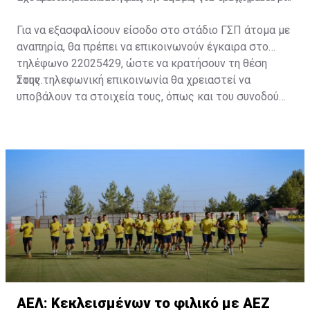
Για να εξασφαλίσουν είσοδο στο στάδιο ΓΣΠ άτομα με
αναπηρία, θα πρέπει να επικοινωνούν έγκαιρα στο
τηλέφωνο 22025429, ώστε να κρατήσουν τη θέση
τους.
Στην τηλεφωνική επικοινωνία θα χρειαστεί να
υποβάλουν τα στοιχεία τους, όπως και του συνοδού
τους. Τα στοιχεία που χρειάζονται είναι:
ονοματεπώνυμο, αριθμός πινακίδας αυτοκινήτου,
κάρτα ΑμεΑ και αριθμός κάρτας φιλάθλου του
συνοδού.»
ΑΕΛ: Κεκλεισμένων το φιλικό με ΑΕΖ