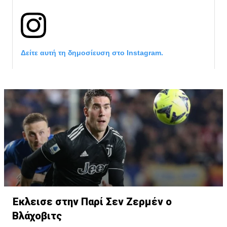
Δείτε αυτή τη δημοσίευση στο Instagram.
Έκλεισε στην Παρί Σεν Ζερμέν ο
Η δημοσίευση κοινοποιήθηκε από το χρήστη サンフレッチェ広島 (@
Βλάχοβιτς