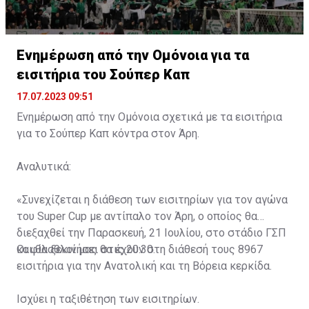
Ενημέρωση από την Ομόνοια για τα
εισιτήρια του Σούπερ Καπ
17.07.2023 09:51
Ενημέρωση από την Ομόνοια σχετικά με τα εισιτήρια
για το Σούπερ Καπ κόντρα στον Άρη.
Αναλυτικά:
«Συνεχίζεται η διάθεση των εισιτηρίων για τον αγώνα
του Super Cup με αντίπαλο τον Άρη, ο οποίος θα
διεξαχθεί την Παρασκευή, 21 Ιουλίου, στο στάδιο ΓΣΠ
και θα ξεκινήσει στις 20:30.
Οι φίλαθλοί μας θα έχουν στη διάθεσή τους 8967
εισιτήρια για την Ανατολική και τη Βόρεια κερκίδα.
Ισχύει η ταξιθέτηση των εισιτηρίων.