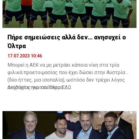
Πήρε σημειώσεις αλλά δεν… ανησυχεί ο
Όλτρα
17.07.2023 10:46
Μπορεί η ΑΕΚ να μη μετράει κάποια νίκη στα τρία
φιλικά προετοιμασίας που έχει δώσει στην Αυστρία
(δύο ήττες, μια ισοπαλία), ωστόσο δεν τρέχει λόγος
ανησυχίας για τον Όλτρα.
Διαβάστε περισσότερα
ΕΔΩ
.