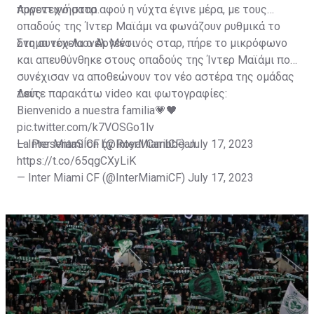
Αργεντινό σταρ.
πυροτεχνήματα αφού η νύχτα έγινε μέρα, με τους
οπαδούς της Ίντερ Μαϊάμι να φωνάζουν ρυθμικά το
όνομα του Λιονέλ Μέσι.
Στη συνέχεια ο Αργεντινός σταρ, πήρε το μικρόφωνο
και απευθύνθηκε στους οπαδούς της Ίντερ Μαϊάμι που
συνέχισαν να αποθεώνουν τον νέο αστέρα της ομάδας
τους.
Δείτε παρακάτω video και φωτογραφίες:
Bienvenido a nuestra familia💗🖤
pic.twitter.com/k7VOSGo1lv
— Inter Miami CF (@InterMiamiCF)
La PresentaSÍon by Royal Caribbean
July 17, 2023
https://t.co/65qgCXyLiK
— Inter Miami CF (@InterMiamiCF)
July 17, 2023