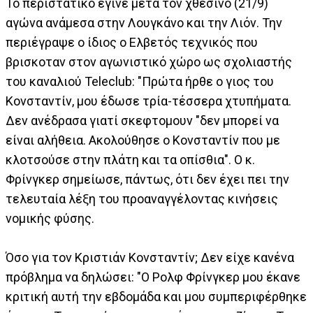
Το περιστατικό έγινε μετά τον χθεσινό (21/9)
αγώνα ανάμεσα στην Λουγκάνο και την Λιόν. Την
περιέγραψε ο ίδιος ο Ελβετός τεχνικός που
βρισκοταν στον αγωνιστικό χώρο ως σχολιαστής
του καναλιού Teleclub: "Πρώτα ήρθε ο γιος του
Κονσταντίν, μου έδωσε τρία-τέσσερα χτυπήματα.
Δεν ανέδρασα γιατί σκεφτομουν "δεν μπορεί να
είναι αλήθεια. Ακολούθησε ο Κονσταντίν που με
κλοτσούσε στην πλάτη και τα οπίσθια". Ο κ.
Φρίνγκερ σημείωσε, πάντως, ότι δεν έχει πει την
τελευταία λέξη του προαναγγέλοντας κινήσεις
νομικής φύσης.
Όσο για τον Κριστιάν Κονσταντίν; Δεν είχε κανένα
πρόβλημα να δηλώσει: "Ο Ρολφ Φρίνγκερ μου έκανε
κριτική αυτή την εβδομάδα και μου συμπεριφέρθηκε