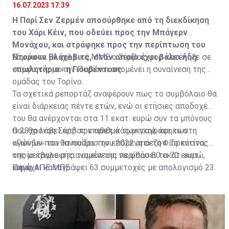
16.07.2023 17:39
Η Παρί Σεν Ζερμέν αποσύρθηκε από τη διεκδίκηση
του Χάρι Κέιν, που οδεύει προς την Μπάγερν
Μονάχου, και στράφηκε προς την περίπτωση του
Ντούσαν Βλάχοβιτς, στον οποίο έχει βάλει ήδη
Σύμφωνα με γαλλικά ΜΜΕ ο Σέρβος φορ κατέληξε σε
«πωλητήριο» η Γιουβέντους.
συμφωνία με την Παρί και απομένει η συναίνεση της
ομάδας του Τορίνο.
Τα σχετικά ρεπορτάζ αναφέρουν πως το συμβόλαιο θα
είναι διάρκειας πέντε ετών, ενώ οι ετήσιες αποδοχές
του θα ανέρχονται στα 11 εκατ. ευρώ συν τα μπόνους
που θα λάβει από τον αριθμό των γκολ και των
Ο 23χρονος Σέρβος επιθετικός μεταγράφηκε στη
αγώνων που θα παίξει την επόμενη σεζόν. Το κόστος
«Γιούβε» τον Ιανουάριο του 2022 από τη Φιορεντίνα, η
της μεταγραφής αναμένεται να φθάσει τα 70 εκατ.
οποία έβαλε στα ταμεία της περίπου 80 εκατ. ευρώ,
ευρώ.
και έχει καταγράψει 63 συμμετοχές με απολογισμό 23
Πηγή: ΑΠΕ ΜΠΕ
γκολ και έξι ασίστ.