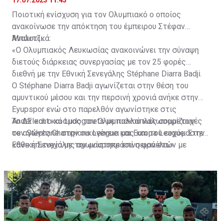
17.07.2023 11:43
Ποιοτική ενίσχυση για τον Ολυμπιακό ο οποίος
ανακοίνωσε την απόκτηση του έμπειρου Στέφαν
Μπάντζι.
Αναλυτικά:
«Ο Ολυμπιακός Λευκωσίας ανακοινώνει την σύναψη
διετούς διάρκειας συνεργασίας με τον 25 φορές
διεθνή με την Εθνική Σενεγάλης Stéphane Diarra Badji.
Ο Stéphane Diarra Badji αγωνίζεται στην θέση του
αμυντικού μέσου και την περσινή χρονιά ανήκε στην
Eyupspor ενώ στο παρελθόν αγωνίστηκε στις
Anderlecht και Ludogorets με πολλαπλές συμμετοχές
Το ΔΣ και ο κόσμος του Ολυμπιακού καλωσορίζουν
σε αγώνες Champions League και Europa League. Στην
τον Stéphane στην οικογένεια μας και του ευχόμαστε
Εθνική Σενεγάλης αγωνίστηκε επί σειρά ετών με
κάθε επιτυχία με την μαυροπράσινη φανέλα.»
συμπαίκτες όπως οι: Sadio Mane, Idrissa Gueye,
Cheikhou Kouyate, Papiss Cisse. Χαρακτηρίζεται από
εξαιρετικά αθλητικά προσόντα, τάκλιν ακριβείας και
άριστη τοποθέτηση σε όλο τον χώρο του κέντρου.