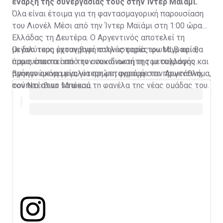
έναρξη της συνεργασίας τους στην Ίντερ Μαϊάμι.
Όλα είναι έτοιμα για τη φαντασμαγορική παρουσίαση
του Λιονέλ Μέσι από την Ίντερ Μαϊάμι στη 1:00 ώρα
Ελλάδας τη Δευτέρα. Ο Αργεντινός αποτελεί τη
μεγαλύτερη μεταγραφή στην ιστορία του MLS και θα
Οι δυο τους έχουν βγει πολλές φορές φωτογραφία,
παρουσιαστεί από τον συνιδιοκτήτη του συλλόγου και
όμως έπειτα από την ανακοίνωση της μεταγραφής
προηγούμενη μεγαλύτερη μεταγραφή στο πρωτάθλημα,
βγήκαν ακόμα μία, για πρώτη φορά με τον Αργεντινό
τον Ντέιβιντ Μπέκαμ.
σούπερ σταρ να φορά τη φανέλα της νέας ομάδας του.