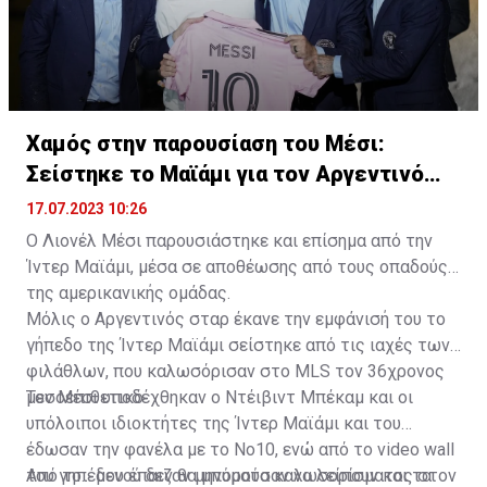
Χαμός στην παρουσίαση του Μέσι:
Σείστηκε το Μαϊάμι για τον Αργεντινό
σταρ
17.07.2023 10:26
Ο Λιονέλ Μέσι παρουσιάστηκε και επίσημα από την
Ίντερ Μαϊάμι, μέσα σε αποθέωσης από τους οπαδούς
της αμερικανικής ομάδας.
Μόλις ο Αργεντινός σταρ έκανε την εμφάνισή του το
γήπεδο της Ίντερ Μαϊάμι σείστηκε από τις ιαχές των
φιλάθλων, που καλωσόρισαν στο MLS τον 36χρονος
μεσοεπιθετικό.
Τον Μέσι υποδέχθηκαν ο Ντέιβιντ Μπέκαμ και οι
υπόλοιποι ιδιοκτήτες της Ίντερ Μαϊάμι και του
έδωσαν την φανέλα με το Νο10, ενώ από το video wall
του γηπέδου έπαιζαν μηνύματα καλωσορίσματος στον
Από το... μενού δεν θα μπορούσαν να λείπουν και τα