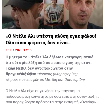
«Ο Ντέλε Άλι υπέστη πλύση εγκεφάλου!
Όλα είναι ψέματα, δεν είναι
υιοθετημένος»
16.07.2023 17:15
Η μητέρα του Ντέλε Άλι δήλωσε κατηγορηματικά
ότι ούτε μία λέξη από όσα είπε ο γιος της στον
Γκάρι Νέβιλ δεν ανταποκρίνεται στην
πραγματικότητα.
Έφυγαν δύο, θέλει τέσσερις (πληροφορίες)
«Είμαστε σε επαφές με Μυτίδη και Οικονομίδη»
Ο Ντέλε Άλι είχε συγκινήσει την παγκόσμια
ποδοσφαιρική κοινότητα με όσα είπε στη συνέντευξη
που παραχώρησε πρόσφατα στην εκπομπή «Overlap»