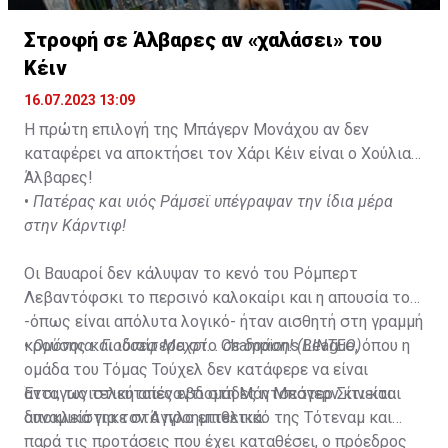
Στροφή σε Άλβαρες αν «χαλάσει» του
Κέιν
16.07.2023 13:09
Η πρώτη επιλογή της Μπάγερν Μονάχου αν δεν
καταφέρει να αποκτήσει τον Χάρι Κέιν είναι ο Χούλιαν
Άλβαρες!
•
Πατέρας και υιός Ράμσεϊ υπέγραψαν την ίδια μέρα
στην Κάρντιφ!
Οι Βαυαροί δεν κάλυψαν το κενό του Ρόμπερτ
Λεβαντόφσκι το περσινό καλοκαίρι και η απουσία του
-όπως είναι απόλυτα λογικό- ήταν αισθητή στη γραμμή
κρούσης και ιδιαίτερα στο Champions League, όπου η
•
Ομόνοια: Γιούσεφ Μεχρί... σε δράση! (ΒΙΝΤΕΟ)
ομάδα του Τόμας Τούχελ δεν κατάφερε να είναι
ανταγωνιστική απέναντι στη Μάντσεστερ Σίτι και
Έτσι, τις τελευταίες εβδομάδες η Μπάγερν κινείται
αποκλείστηκε στα προημιτελικά.
δυναμικά για τον Άγγλο επιθετικό της Τότεναμ και
παρά τις προτάσεις που έχει καταθέσει, ο πρόεδρος