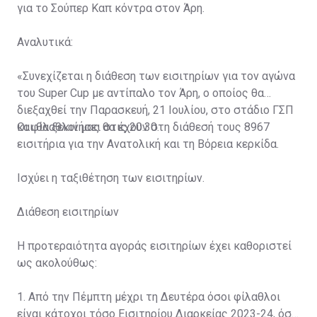
για το Σούπερ Καπ κόντρα στον Άρη.
Αναλυτικά:
«Συνεχίζεται η διάθεση των εισιτηρίων για τον αγώνα
του Super Cup με αντίπαλο τον Άρη, ο οποίος θα
διεξαχθεί την Παρασκευή, 21 Ιουλίου, στο στάδιο ΓΣΠ
και θα ξεκινήσει στις 20:30.
Οι φίλαθλοί μας θα έχουν στη διάθεσή τους 8967
εισιτήρια για την Ανατολική και τη Βόρεια κερκίδα.
Ισχύει η ταξιθέτηση των εισιτηρίων.
Διάθεση εισιτηρίων
Η προτεραιότητα αγοράς εισιτηρίων έχει καθοριστεί
ως ακολούθως:
1. Από την Πέμπτη μέχρι τη Δευτέρα όσοι φίλαθλοι
είναι κάτοχοι τόσο Εισιτηρίου Διαρκείας 2023-24, όσο