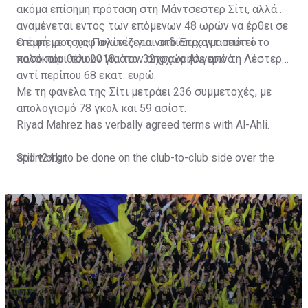
ακόμα επίσημη πρόταση στη Μάντσεστερ Σίτι, αλλά
αναμένεται εντός των επόμενων 48 ωρών να έρθει σε
επαφή με τους Πολίτες για να διαπραγματευτεί το
Ο έμπειρος χαφ αγωνίζεται στο Έτιχαντ από το
ποσό που θέλουν για τον 32χρονο Αλγερινό.
καλοκαίρι του 2018, όταν αποχώρησε από τη Λέστερ
αντί περίπου 68 εκατ. ευρώ.
Με τη φανέλα της Σίτι μετράει 236 συμμετοχές, με
απολογισμό 78 γκολ και 59 ασίστ.
Riyad Mahrez has verbally agreed terms with Al-Ahli.
Still work to be done on the club-to-club side over the
sport24.gr
next 24-48 hours.
Not a done deal yet, but Mahrez is keen on the move and
Al-Ahli hope to move fast.🇸🇦
pic.twitter.com/Z0SmniQXIP
— Ben Jacobs (@JacobsBen)
July 15, 2023