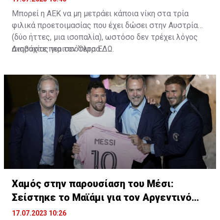
Μπορεί η ΑΕΚ να μη μετράει κάποια νίκη στα τρία
φιλικά προετοιμασίας που έχει δώσει στην Αυστρία
(δύο ήττες, μια ισοπαλία), ωστόσο δεν τρέχει λόγος
ανησυχίας για τον Όλτρα.
Διαβάστε περισσότερα
ΕΔΩ
.
Χαμός στην παρουσίαση του Μέσι:
Σείστηκε το Μαϊάμι για τον Αργεντινό
σταρ
17.07.2023 10:26