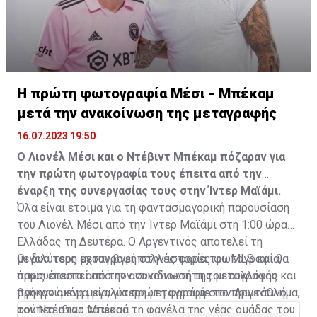
Η πρώτη φωτογραφία Μέσι - Μπέκαμ
μετά την ανακοίνωση της μεταγραφής
16.07.2023 19:50
Ο Λιονέλ Μέσι και ο Ντέβιντ Μπέκαμ πόζαραν για
την πρώτη φωτογραφία τους έπειτα από την
έναρξη της συνεργασίας τους στην Ίντερ Μαϊάμι.
Όλα είναι έτοιμα για τη φαντασμαγορική παρουσίαση
του Λιονέλ Μέσι από την Ίντερ Μαϊάμι στη 1:00 ώρα
Ελλάδας τη Δευτέρα. Ο Αργεντινός αποτελεί τη
μεγαλύτερη μεταγραφή στην ιστορία του MLS και θα
Οι δυο τους έχουν βγει πολλές φορές φωτογραφία,
παρουσιαστεί από τον συνιδιοκτήτη του συλλόγου και
όμως έπειτα από την ανακοίνωση της μεταγραφής
προηγούμενη μεγαλύτερη μεταγραφή στο πρωτάθλημα,
βγήκαν ακόμα μία, για πρώτη φορά με τον Αργεντινό
τον Ντέιβιντ Μπέκαμ.
σούπερ σταρ να φορά τη φανέλα της νέας ομάδας του.