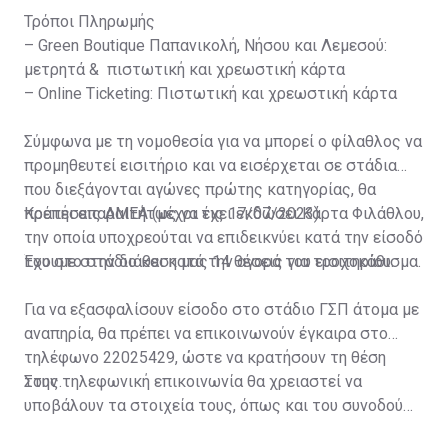
Τρόποι Πληρωμής
– Green Boutique Παπανικολή, Νήσου και Λεμεσού:
μετρητά & πιστωτική και χρεωστική κάρτα
– Online Ticketing: Πιστωτική και χρεωστική κάρτα
Σύμφωνα με τη νομοθεσία για να μπορεί ο φίλαθλος να
προμηθευτεί εισιτήριο και να εισέρχεται σε στάδια
που διεξάγονται αγώνες πρώτης κατηγορίας, θα
πρέπει απαραιτήτως να έχει εκδώσει Κάρτα Φιλάθλου,
Κρατήσεις ΑΜΕΑ (μέχρι τις 17/07/2023)
την οποία υποχρεούται να επιδεικνύει κατά την είσοδό
του στο στάδιο και κατά την αγορά του εισιτηρίου.
Έχουμε στην διάθεση μας 14 θέσεις για τροχοκάθισμα.
Για να εξασφαλίσουν είσοδο στο στάδιο ΓΣΠ άτομα με
αναπηρία, θα πρέπει να επικοινωνούν έγκαιρα στο
τηλέφωνο 22025429, ώστε να κρατήσουν τη θέση
τους.
Στην τηλεφωνική επικοινωνία θα χρειαστεί να
υποβάλουν τα στοιχεία τους, όπως και του συνοδού
τους. Τα στοιχεία που χρειάζονται είναι: