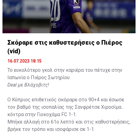
Σκόραρε στις καθυστερήσεις ο Πιέρος
Η δημοσίευση κοινοποιήθηκε από το χρήστη David Beckham (
(vid)
16.07.2023 18:15
Το ευκολότερο γκολ στην καριέρα του πέτυχε στην
Ιαπωνία ο Πιέρος Σωτηρίου.
Deal με Βλάχοβιτς!
Ο Κύπριος επιθετικός σκόραρε στο 90+4 και έσωσε
τον βαθμό της ισοπαλίας της Σανφρέτσε Χιροσίμα
κόντρα στην Γιοκοχάμα FC 1-1.
Μπήκε αλλαγή στο 61ο λεπτό και στις καθυστερήσεις,
βρήκε τον τρόπο και ισοφάρισε σε 1-1.