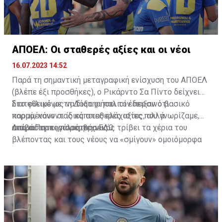
ΑΠΟΕΛ: Οι σταθερές αξίες και οι νέοι
16.07.2023 14:52
Παρά τη σημαντική μεταγραφική ενίσχυση του ΑΠΟΕΛ
(βλέπε έξι προσθήκες), ο Ρικάρντο Σα Πίντο δείχνει
διατεθειμένος να διατηρήσει τον περσινό βασικό
Στο φιλικό με τη Δόξα οι παλιοί έδειξαν ότι
κορμό, κάνοντας κάποιες ελάχιστες, αλλά
παραμένουν οι ίδιες σταθερές αξίες που γνωρίζαμε,
απαραίτητες παρεμβάσεις.
ενώ ο Πορτογάλος τεχνικός τρίβει τα χέρια του
Διαβάστε περισσότερα
ΕΔΩ
.
βλέποντας και τους νέους να «σμίγουν» ομοιόμορφα
στο γήπεδο με το περσινό ρόστερ.