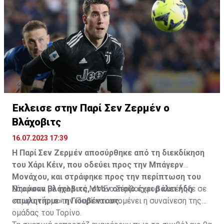
Η δημοσίευση κοινοποιήθηκε από το χρήστη サンフレッチェ広島 (@
Έκλεισε στην Παρί Σεν Ζερμέν ο
Βλάχοβιτς
16.07.2023 17:39
Η Παρί Σεν Ζερμέν αποσύρθηκε από τη διεκδίκηση
του Χάρι Κέιν, που οδεύει προς την Μπάγερν
Μονάχου, και στράφηκε προς την περίπτωση του
Ντούσαν Βλάχοβιτς, στον οποίο έχει βάλει ήδη
Σύμφωνα με γαλλικά ΜΜΕ ο Σέρβος φορ κατέληξε σε
«πωλητήριο» η Γιουβέντους.
συμφωνία με την Παρί και απομένει η συναίνεση της
ομάδας του Τορίνο.