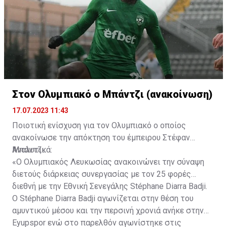
Στον Ολυμπιακό ο Μπάντζι (ανακοίνωση)
17.07.2023 11:43
Ποιοτική ενίσχυση για τον Ολυμπιακό ο οποίος
ανακοίνωσε την απόκτηση του έμπειρου Στέφαν
Μπάντζι.
Αναλυτικά:
«Ο Ολυμπιακός Λευκωσίας ανακοινώνει την σύναψη
διετούς διάρκειας συνεργασίας με τον 25 φορές
διεθνή με την Εθνική Σενεγάλης Stéphane Diarra Badji.
Ο Stéphane Diarra Badji αγωνίζεται στην θέση του
αμυντικού μέσου και την περσινή χρονιά ανήκε στην
Eyupspor ενώ στο παρελθόν αγωνίστηκε στις