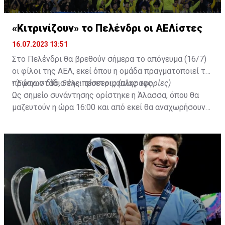
«Κιτρινίζουν» το Πελένδρι οι ΑΕΛίστες
16.07.2023 13:51
Στο Πελένδρι θα βρεθούν σήμερα το απόγευμα (16/7)
οι φίλοι της ΑΕΛ, εκεί όπου η ομάδα πραγματοποιεί το
πρώτο στάδιο της προετοιμασίας της.
•
Έφυγαν δύο, θέλει τέσσερις (πληροφορίες)
Ως σημείο συνάντησης ορίστηκε η Άλασσα, όπου θα
μαζευτούν η ώρα 16:00 και από εκεί θα αναχωρήσουν
με προορισμό το κοινοτικό γήπεδο Πελενδρίου, για να
δώοσυν το παρών τους στην απογευματινή προπόνηση
της ομάδας.