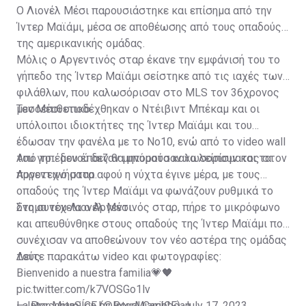
Ο Λιονέλ Μέσι παρουσιάστηκε και επίσημα από την
Ίντερ Μαϊάμι, μέσα σε αποθέωσης από τους οπαδούς
της αμερικανικής ομάδας.
Μόλις ο Αργεντινός σταρ έκανε την εμφάνισή του το
γήπεδο της Ίντερ Μαϊάμι σείστηκε από τις ιαχές των
φιλάθλων, που καλωσόρισαν στο MLS τον 36χρονος
μεσοεπιθετικό.
Τον Μέσι υποδέχθηκαν ο Ντέιβιντ Μπέκαμ και οι
υπόλοιποι ιδιοκτήτες της Ίντερ Μαϊάμι και του
έδωσαν την φανέλα με το Νο10, ενώ από το video wall
του γηπέδου έπαιζαν μηνύματα καλωσορίσματος στον
Από το... μενού δεν θα μπορούσαν να λείπουν και τα
Αργεντινό σταρ.
πυροτεχνήματα αφού η νύχτα έγινε μέρα, με τους
οπαδούς της Ίντερ Μαϊάμι να φωνάζουν ρυθμικά το
όνομα του Λιονέλ Μέσι.
Στη συνέχεια ο Αργεντινός σταρ, πήρε το μικρόφωνο
και απευθύνθηκε στους οπαδούς της Ίντερ Μαϊάμι που
συνέχισαν να αποθεώνουν τον νέο αστέρα της ομάδας
τους.
Δείτε παρακάτω video και φωτογραφίες:
Bienvenido a nuestra familia💗🖤
pic.twitter.com/k7VOSGo1lv
— Inter Miami CF (@InterMiamiCF)
La PresentaSÍon by Royal Caribbean
July 17, 2023