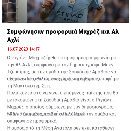
Συμφώνησαν προφορικά Μαχρέζ και Αλ
Αχλί
16.07.2023 14:17
Ο Ριγιάντ Μαχρέζ ήρθε σε προφορική συμφωνία με
την Αλ Αχλί, σύμφωνα με τον δημοσιογράφο Μπεν
Τζέικομπς, με την ομάδα της Σαουδικής Αραβίας να
αναμένεται τις επόμενες ώρες να έρθει σε επαφή με
•
Έφυγαν δύο, θέλει τέσσερις (πληροφορίες)
τη Μάντσεστερ Σίτι.
Πολύ κοντά στο να γίνει ο επόμενος παίκτης που θα
μετακομίσει στη Σαουδική Αραβία είναι ο Ριγιάντ
Μαχρέζ, ο οποίος σύμφωνα με τον δημοσιογράφο,
Μπεν Τζέικομπς, τα βρήκε σε όλα με την ομάδα και
•
ΑΕΛίστικη εξόρμηση στο Πελένδρι!
συμφώνησε προφορικά.
Η ομάδα από τη Μέση Ανατολή δεν έχει καταθέσει