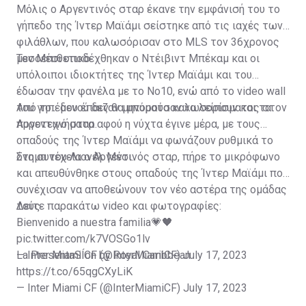
Μόλις ο Αργεντινός σταρ έκανε την εμφάνισή του το
γήπεδο της Ίντερ Μαϊάμι σείστηκε από τις ιαχές των
φιλάθλων, που καλωσόρισαν στο MLS τον 36χρονος
μεσοεπιθετικό.
Τον Μέσι υποδέχθηκαν ο Ντέιβιντ Μπέκαμ και οι
υπόλοιποι ιδιοκτήτες της Ίντερ Μαϊάμι και του
έδωσαν την φανέλα με το Νο10, ενώ από το video wall
του γηπέδου έπαιζαν μηνύματα καλωσορίσματος στον
Από το... μενού δεν θα μπορούσαν να λείπουν και τα
Αργεντινό σταρ.
πυροτεχνήματα αφού η νύχτα έγινε μέρα, με τους
οπαδούς της Ίντερ Μαϊάμι να φωνάζουν ρυθμικά το
όνομα του Λιονέλ Μέσι.
Στη συνέχεια ο Αργεντινός σταρ, πήρε το μικρόφωνο
και απευθύνθηκε στους οπαδούς της Ίντερ Μαϊάμι που
συνέχισαν να αποθεώνουν τον νέο αστέρα της ομάδας
τους.
Δείτε παρακάτω video και φωτογραφίες:
Bienvenido a nuestra familia💗🖤
pic.twitter.com/k7VOSGo1lv
— Inter Miami CF (@InterMiamiCF)
La PresentaSÍon by Royal Caribbean
July 17, 2023
https://t.co/65qgCXyLiK
— Inter Miami CF (@InterMiamiCF)
July 17, 2023