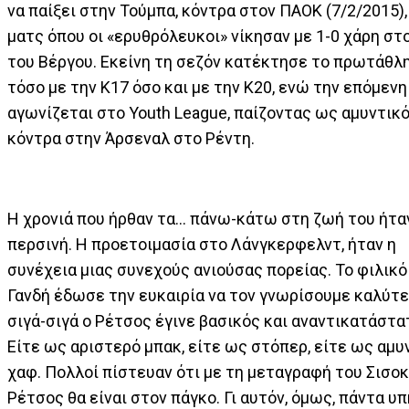
να παίξει στην Τούμπα, κόντρα στον ΠΑΟΚ (7/2/2015),
ματς όπου οι «ερυθρόλευκοι» νίκησαν με 1-0 χάρη στ
του Βέργου. Εκείνη τη σεζόν κατέκτησε το πρωτάθλ
τόσο με την Κ17 όσο και με την Κ20, ενώ την επόμενη
αγωνίζεται στο Youth League, παίζοντας ως αμυντικ
κόντρα στην Άρσεναλ στο Ρέντη.
Η χρονιά που ήρθαν τα... πάνω-κάτω στη ζωή του ήτα
περσινή. Η προετοιμασία στο Λάνγκερφελντ, ήταν η
συνέχεια μιας συνεχούς ανιούσας πορείας. Το φιλικό
Γανδή έδωσε την ευκαιρία να τον γνωρίσουμε καλύτε
σιγά-σιγά ο Ρέτσος έγινε βασικός και αναντικατάστα
Είτε ως αριστερό μπακ, είτε ως στόπερ, είτε ως αμυ
χαφ. Πολλοί πίστευαν ότι με τη μεταγραφή του Σισοκ
Ρέτσος θα είναι στον πάγκο. Γι αυτόν, όμως, πάντα υ