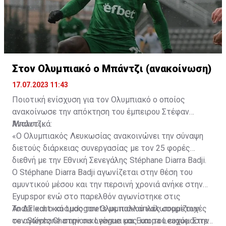
Στον Ολυμπιακό ο Μπάντζι (ανακοίνωση)
17.07.2023 11:43
Ποιοτική ενίσχυση για τον Ολυμπιακό ο οποίος
ανακοίνωσε την απόκτηση του έμπειρου Στέφαν
Μπάντζι.
Αναλυτικά:
«Ο Ολυμπιακός Λευκωσίας ανακοινώνει την σύναψη
διετούς διάρκειας συνεργασίας με τον 25 φορές
διεθνή με την Εθνική Σενεγάλης Stéphane Diarra Badji.
Ο Stéphane Diarra Badji αγωνίζεται στην θέση του
αμυντικού μέσου και την περσινή χρονιά ανήκε στην
Eyupspor ενώ στο παρελθόν αγωνίστηκε στις
Anderlecht και Ludogorets με πολλαπλές συμμετοχές
Το ΔΣ και ο κόσμος του Ολυμπιακού καλωσορίζουν
σε αγώνες Champions League και Europa League. Στην
τον Stéphane στην οικογένεια μας και του ευχόμαστε