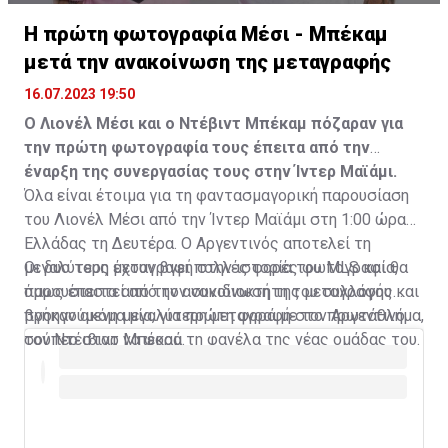
Η πρώτη φωτογραφία Μέσι - Μπέκαμ
μετά την ανακοίνωση της μεταγραφής
16.07.2023 19:50
Ο Λιονέλ Μέσι και ο Ντέβιντ Μπέκαμ πόζαραν για
την πρώτη φωτογραφία τους έπειτα από την
έναρξη της συνεργασίας τους στην Ίντερ Μαϊάμι.
Όλα είναι έτοιμα για τη φαντασμαγορική παρουσίαση
του Λιονέλ Μέσι από την Ίντερ Μαϊάμι στη 1:00 ώρα
Ελλάδας τη Δευτέρα. Ο Αργεντινός αποτελεί τη
μεγαλύτερη μεταγραφή στην ιστορία του MLS και θα
Οι δυο τους έχουν βγει πολλές φορές φωτογραφία,
παρουσιαστεί από τον συνιδιοκτήτη του συλλόγου και
όμως έπειτα από την ανακοίνωση της μεταγραφής
προηγούμενη μεγαλύτερη μεταγραφή στο πρωτάθλημα,
βγήκαν ακόμα μία, για πρώτη φορά με τον Αργεντινό
τον Ντέιβιντ Μπέκαμ.
σούπερ σταρ να φορά τη φανέλα της νέας ομάδας του.