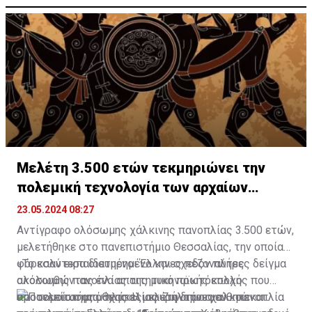
Μελέτη 3.500 ετών τεκμηριώνει την
πολεμική τεχνολογία των αρχαίων
Ελλήνων
23.05.2024 08:27
Αντίγραφο ολόσωμης χάλκινης πανοπλίας 3.500 ετών,
μελετήθηκε στο πανεπιστήμιο Θεσσαλίας, την οποίαν
φόρεσαν εκπαιδευμένοι Έλληνες πεζοναύτες
«Το καλύτερα διατηρημένο και σχεδόν πλήρες δείγμα
ακολουθώντας ένα απαιτητικό πρωτόκολλο
ολόσωμης πανοπλίας της μυκηναϊκής εποχής που
προσομοίωσης μάχης. Η μελέτη δημοσιεύθηκε
αποτελείται από πλάκες σφυρήλατου χαλκού και