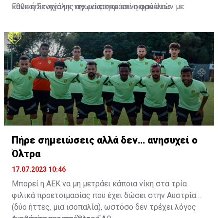
Εθνική Σενεγάλης αγωνίστηκε επί σειρά ετών με
κάθε επιτυχία με την μαυροπράσινη φανέλα.»
συμπαίκτες όπως οι: Sadio Mane, Idrissa Gueye,
Cheikhou Kouyate, Papiss Cisse. Χαρακτηρίζεται από
εξαιρετικά αθλητικά προσόντα, τάκλιν ακριβείας και
άριστη τοποθέτηση σε όλο τον χώρο του κέντρου.
Πήρε σημειώσεις αλλά δεν… ανησυχεί ο
Όλτρα
17.07.2023 10:46
Μπορεί η ΑΕΚ να μη μετράει κάποια νίκη στα τρία
φιλικά προετοιμασίας που έχει δώσει στην Αυστρία
(δύο ήττες, μια ισοπαλία), ωστόσο δεν τρέχει λόγος