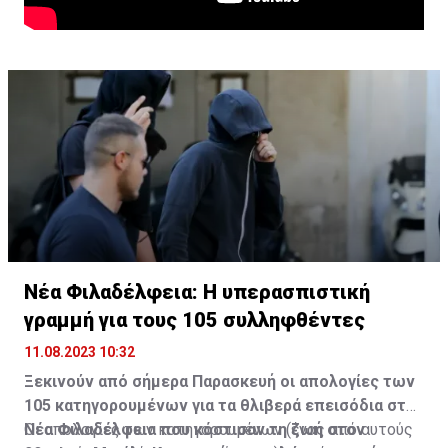
Νέα Φιλαδέλφεια: Η υπερασπιστική
γραμμή για τους 105 συλληφθέντες
11.08.2023 10:32
Ξεκινούν από σήμερα Παρασκευή οι απολογίες των
105 κατηγορουμένων για τα θλιβερά επεισόδια στη
Νέα Φιλαδέλφεια που κόστισαν τη ζωή στον
Οι απολογίες των κατηγορουμένων (ένας από αυτούς