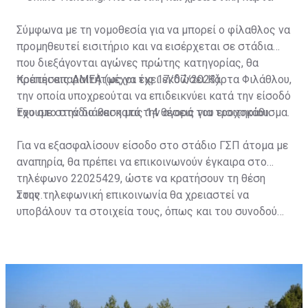
Σύμφωνα με τη νομοθεσία για να μπορεί ο φίλαθλος να
προμηθευτεί εισιτήριο και να εισέρχεται σε στάδια
που διεξάγονται αγώνες πρώτης κατηγορίας, θα
πρέπει απαραιτήτως να έχει εκδώσει Κάρτα Φιλάθλου,
Κρατήσεις ΑΜΕΑ (μέχρι τις 17/07/2023)
την οποία υποχρεούται να επιδεικνύει κατά την είσοδό
του στο στάδιο και κατά την αγορά του εισιτηρίου.
Έχουμε στην διάθεση μας 14 θέσεις για τροχοκάθισμα.
Για να εξασφαλίσουν είσοδο στο στάδιο ΓΣΠ άτομα με
αναπηρία, θα πρέπει να επικοινωνούν έγκαιρα στο
τηλέφωνο 22025429, ώστε να κρατήσουν τη θέση
τους.
Στην τηλεφωνική επικοινωνία θα χρειαστεί να
υποβάλουν τα στοιχεία τους, όπως και του συνοδού
τους. Τα στοιχεία που χρειάζονται είναι:
ονοματεπώνυμο, αριθμός πινακίδας αυτοκινήτου,
κάρτα ΑμεΑ και αριθμός κάρτας φιλάθλου του
συνοδού.»