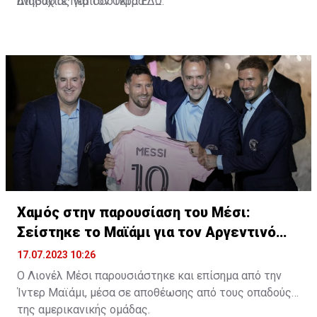
ανησυχίας για τον Όλτρα.
Διαβάστε περισσότερα
ΕΔΩ
.
Χαμός στην παρουσίαση του Μέσι:
Σείστηκε το Μαϊάμι για τον Αργεντινό
σταρ
17.07.2023 10:26
Ο Λιονέλ Μέσι παρουσιάστηκε και επίσημα από την
Ίντερ Μαϊάμι, μέσα σε αποθέωσης από τους οπαδούς
της αμερικανικής ομάδας.