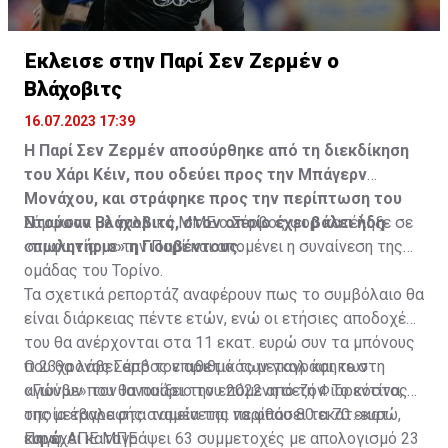
Η δημοσίευση κοινοποιήθηκε από το χρήστη サンフレッチェ広島 (@
Έκλεισε στην Παρί Σεν Ζερμέν ο
Βλάχοβιτς
16.07.2023 17:39
Η Παρί Σεν Ζερμέν αποσύρθηκε από τη διεκδίκηση
του Χάρι Κέιν, που οδεύει προς την Μπάγερν
Μονάχου, και στράφηκε προς την περίπτωση του
Ντούσαν Βλάχοβιτς, στον οποίο έχει βάλει ήδη
Σύμφωνα με γαλλικά ΜΜΕ ο Σέρβος φορ κατέληξε σε
«πωλητήριο» η Γιουβέντους.
συμφωνία με την Παρί και απομένει η συναίνεση της
ομάδας του Τορίνο.
Τα σχετικά ρεπορτάζ αναφέρουν πως το συμβόλαιο θα
είναι διάρκειας πέντε ετών, ενώ οι ετήσιες αποδοχές
του θα ανέρχονται στα 11 εκατ. ευρώ συν τα μπόνους
που θα λάβει από τον αριθμό των γκολ και των
Ο 23χρονος Σέρβος επιθετικός μεταγράφηκε στη
αγώνων που θα παίξει την επόμενη σεζόν. Το κόστος
«Γιούβε» τον Ιανουάριο του 2022 από τη Φιορεντίνα, η
της μεταγραφής αναμένεται να φθάσει τα 70 εκατ.
οποία έβαλε στα ταμεία της περίπου 80 εκατ. ευρώ,
ευρώ.
και έχει καταγράψει 63 συμμετοχές με απολογισμό 23
Πηγή: ΑΠΕ ΜΠΕ