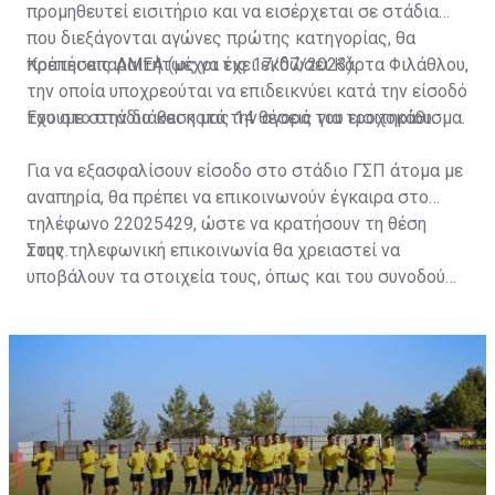
προμηθευτεί εισιτήριο και να εισέρχεται σε στάδια
που διεξάγονται αγώνες πρώτης κατηγορίας, θα
πρέπει απαραιτήτως να έχει εκδώσει Κάρτα Φιλάθλου,
Κρατήσεις ΑΜΕΑ (μέχρι τις 17/07/2023)
την οποία υποχρεούται να επιδεικνύει κατά την είσοδό
του στο στάδιο και κατά την αγορά του εισιτηρίου.
Έχουμε στην διάθεση μας 14 θέσεις για τροχοκάθισμα.
Για να εξασφαλίσουν είσοδο στο στάδιο ΓΣΠ άτομα με
αναπηρία, θα πρέπει να επικοινωνούν έγκαιρα στο
τηλέφωνο 22025429, ώστε να κρατήσουν τη θέση
τους.
Στην τηλεφωνική επικοινωνία θα χρειαστεί να
υποβάλουν τα στοιχεία τους, όπως και του συνοδού
τους. Τα στοιχεία που χρειάζονται είναι:
ονοματεπώνυμο, αριθμός πινακίδας αυτοκινήτου,
κάρτα ΑμεΑ και αριθμός κάρτας φιλάθλου του
συνοδού.»