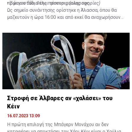
πρώτο στάδιο της προετοιμασίας της.
•
Έφυγαν δύο, θέλει τέσσερις (πληροφορίες)
Ως σημείο συνάντησης ορίστηκε η Άλασσα, όπου θα
μαζευτούν η ώρα 16:00 και από εκεί θα αναχωρήσουν
με προορισμό το κοινοτικό γήπεδο Πελενδρίου, για να
δώοσυν το παρών τους στην απογευματινή προπόνηση
της ομάδας.
Στροφή σε Άλβαρες αν «χαλάσει» του
Κέιν
16.07.2023 13:09
Η πρώτη επιλογή της Μπάγερν Μονάχου αν δεν
καταφέρει να αποκτήσει τον Χάρι Κέιν είναι ο Χούλιαν