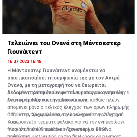
Τελειώνει του Ονανά στη Μάντσεστερ
Γιουνάιτεντ
16.07.2023 16:48
Η Μάντσεστερ Γιουνάιτεντ αναμένεται να
οριστικοποιήσει τη συμφωνία της με τον Αντρέ
Ονανά, με τη μεταγραφή του να θεωρείται
δεδομένη. Απομένουν οι τελευταίες οικονομικές
Δεδομένη πρέπει να θεωρείται η μεταγραφή του Αντρέ
λεπτομέρειες για την ανακοίνωση.
Ονανά στη Μάντσεστερ Γιουνάιτεντ, καθώς πλέον
απομένει μόνο ο τελικός έλεγχος των όρων πληρωμής
στη Ίντερ, προκειμένου να ολοκληρωθεί η απόκτησή
Ο Έρικ τεν Χαχ μάλιστα, τηλεφώνησε στον 27χρονο
του.
Καμερουνέζο τερματοφύλακα για να τον ενημερώσει
πως όλα κυλούν ομάδα και δεν υπάρχει κανένα
More on André Onana deal. Agreement is 99.9%
πρόβλημα.
completed, just waiting on the final check on payment