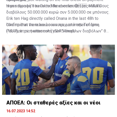
terms then he’ll travel to Manchester. 🔴🇨🇲
Η μεταγραφή του Ονανά θα κοστίσει στους κόκκινους
#MUFC
διαβόλους 50.000.000 ευρώ συν 5.000.000 σε μπόνους.
Erik ten Hag directly called Onana in the last 48h to
confirm that there are no issues, just matter of time.
Όλα πρέπει να τελειώσουν πριν από την Τετάρτη
Patience.
(19/7), όταν η αποστολή των "κόκκινων διαβόλων" θα
pic.twitter.com/y5hR51mqlU
— Fabrizio Romano (@FabrizioRomano)
αναχωρήσει για περιοδεία στις ΗΠΑ.
July 16, 2023
ΑΠΟΕΛ: Οι σταθερές αξίες και οι νέοι
16.07.2023 14:52