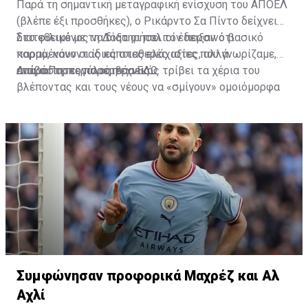
Παρά τη σημαντική μεταγραφική ενίσχυση του ΑΠΟΕΛ
(βλέπε έξι προσθήκες), ο Ρικάρντο Σα Πίντο δείχνει
διατεθειμένος να διατηρήσει τον περσινό βασικό
Στο φιλικό με τη Δόξα οι παλιοί έδειξαν ότι
κορμό, κάνοντας κάποιες ελάχιστες, αλλά
παραμένουν οι ίδιες σταθερές αξίες που γνωρίζαμε,
απαραίτητες παρεμβάσεις.
ενώ ο Πορτογάλος τεχνικός τρίβει τα χέρια του
Διαβάστε περισσότερα
ΕΔΩ
.
βλέποντας και τους νέους να «σμίγουν» ομοιόμορφα
στο γήπεδο με το περσινό ρόστερ.
Συμφώνησαν προφορικά Μαχρέζ και Αλ
Αχλί