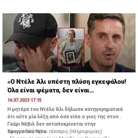
γκολ και έξι ασίστ.
«Ο Ντέλε Άλι υπέστη πλύση εγκεφάλου!
Όλα είναι ψέματα, δεν είναι
υιοθετημένος»
16.07.2023 17:15
Η μητέρα του Ντέλε Άλι δήλωσε κατηγορηματικά
ότι ούτε μία λέξη από όσα είπε ο γιος της στον
Γκάρι Νέβιλ δεν ανταποκρίνεται στην
πραγματικότητα.
Έφυγαν δύο, θέλει τέσσερις (πληροφορίες)