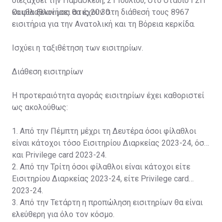
διεξαχθεί την Παρασκευή, 21 Ιουλίου, στο στάδιο ΓΣΠ
και θα ξεκινήσει στις 20:30.
Οι φίλαθλοί μας θα έχουν στη διάθεσή τους 8967
εισιτήρια για την Ανατολική και τη Βόρεια κερκίδα.
Ισχύει η ταξιθέτηση των εισιτηρίων.
Διάθεση εισιτηρίων
Η προτεραιότητα αγοράς εισιτηρίων έχει καθοριστεί
ως ακολούθως:
1. Από την Πέμπτη μέχρι τη Δευτέρα όσοι φίλαθλοι
είναι κάτοχοι τόσο Εισιτηρίου Διαρκείας 2023-24, όσο
και Privilege card 2023-24.
2. Από την Τρίτη όσοι φίλαθλοι είναι κάτοχοι είτε
Εισιτηρίου Διαρκείας 2023-24, είτε Privilege card
2023-24.
3. Από την Τετάρτη η προπώληση εισιτηρίων θα είναι
ελεύθερη για όλο τον κόσμο.