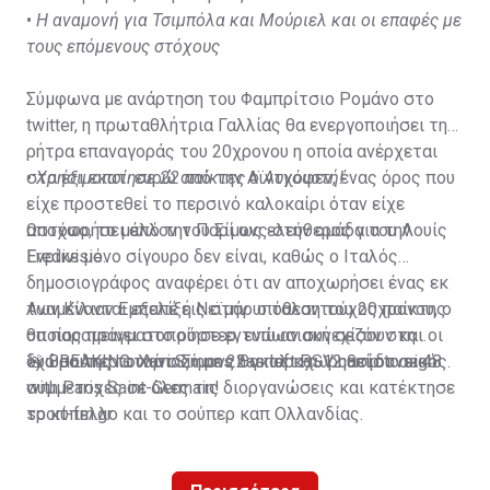
•
Η αναμονή για Τσιμπόλα και Μούριελ και οι επαφές με
τους επόμενους στόχους
Σύμφωνα με ανάρτηση του Φαμπρίτσιο Ρομάνο στο
twitter, η πρωταθλήτρια Γαλλίας θα ενεργοποιήσει τη
ρήτρα επαναγοράς του 20χρονου η οποία ανέρχεται
στα έξι εκατ. ευρώ από την Αϊντχόφεν, ένας όρος που
•
Χρησιμοποίησε 22 παίκτες ο Αυγουστή!
είχε προστεθεί το περσινό καλοκαίρι όταν είχε
αποχωρήσει από την Παρί ως ελεύθερος για την
Ωστόσο, το μέλλον του Σίμονς στην ομάδα του Λουίς
Eredivisie.
Ενρίκε μόνο σίγουρο δεν είναι, καθώς ο Ιταλός
δημοσιογράφος αναφέρει ότι αν αποχωρήσει ένας εκ
των Κίλιαν Εμπαπέ ή Νεϊμάρ o ταλαντούχος παίκτης
Αναμένονται εξελίξεις στην υπόθεση του 20χρονου, ο
θα παραμείνει στο ρόστερ, ενώ αν συνεχίσουν και οι
οποίος πραγματοποίησε εντυπωσιακή σεζόν στη
δυο σούπερ σταρ ο Σίμονς θα παραχωρηθεί δανεικός.
«χώρα της τουλίπας» με 22 γκολ και 12 ασίστ σε 48
🚨 BREAKING: Xavi Simons has left PSV camp to sign
συμμετοχές σε όλες τις διοργανώσεις και κατέκτησε
with Paris Saint-Germain!
το κύπελλο και το σούπερ καπ Ολλανδίας.
sport-fm.gr
PSG triggered €6m buy back clause, as revealed days
ago.