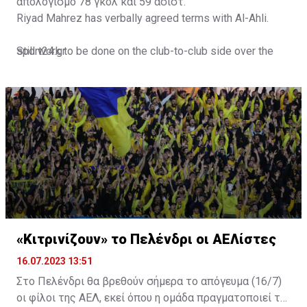
απολογισμό 78 γκολ και 59 ασίστ.
Riyad Mahrez has verbally agreed terms with Al-Ahli.
Still work to be done on the club-to-club side over the
sport24.gr
next 24-48 hours.
Not a done deal yet, but Mahrez is keen on the move and
Al-Ahli hope to move fast.🇸🇦
pic.twitter.com/Z0SmniQXIP
— Ben Jacobs (@JacobsBen)
July 15, 2023
«Κιτρινίζουν» το Πελένδρι οι ΑΕΛίστες
16.07.2023 13:51
Στο Πελένδρι θα βρεθούν σήμερα το απόγευμα (16/7)
οι φίλοι της ΑΕΛ, εκεί όπου η ομάδα πραγματοποιεί το