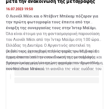
μετά την ανακοίνωση της μεταγραφής
16.07.2023 19:50
Ο Λιονέλ Μέσι και ο Ντέβιντ Μπέκαμ πόζαραν για
την πρώτη φωτογραφία τους έπειτα από την
έναρξη της συνεργασίας τους στην Ίντερ Μαϊάμι.
Όλα είναι έτοιμα για τη φαντασμαγορική παρουσίαση
του Λιονέλ Μέσι από την Ίντερ Μαϊάμι στη 1:00 ώρα
Ελλάδας τη Δευτέρα. Ο Αργεντινός αποτελεί τη
μεγαλύτερη μεταγραφή στην ιστορία του MLS και θα
Οι δυο τους έχουν βγει πολλές φορές φωτογραφία,
παρουσιαστεί από τον συνιδιοκτήτη του συλλόγου και
όμως έπειτα από την ανακοίνωση της μεταγραφής
προηγούμενη μεγαλύτερη μεταγραφή στο πρωτάθλημα,
βγήκαν ακόμα μία, για πρώτη φορά με τον Αργεντινό
τον Ντέιβιντ Μπέκαμ.
σούπερ σταρ να φορά τη φανέλα της νέας ομάδας του.