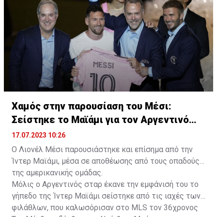
Χαμός στην παρουσίαση του Μέσι:
Σείστηκε το Μαϊάμι για τον Αργεντινό
σταρ
17.07.2023 10:26
Ο Λιονέλ Μέσι παρουσιάστηκε και επίσημα από την
Ίντερ Μαϊάμι, μέσα σε αποθέωσης από τους οπαδούς
της αμερικανικής ομάδας.
Μόλις ο Αργεντινός σταρ έκανε την εμφάνισή του το
γήπεδο της Ίντερ Μαϊάμι σείστηκε από τις ιαχές των
φιλάθλων, που καλωσόρισαν στο MLS τον 36χρονος