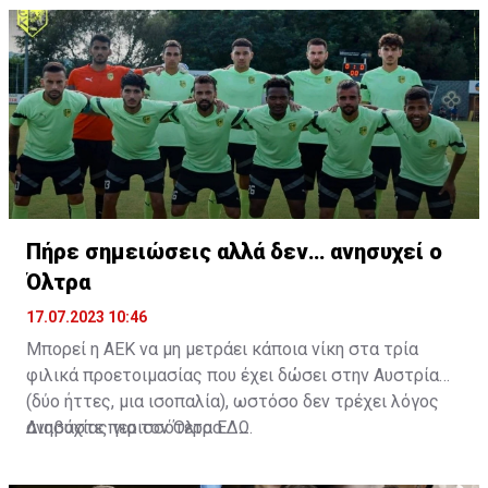
άριστη τοποθέτηση σε όλο τον χώρο του κέντρου.
Πήρε σημειώσεις αλλά δεν… ανησυχεί ο
Όλτρα
17.07.2023 10:46
Μπορεί η ΑΕΚ να μη μετράει κάποια νίκη στα τρία
φιλικά προετοιμασίας που έχει δώσει στην Αυστρία
(δύο ήττες, μια ισοπαλία), ωστόσο δεν τρέχει λόγος
ανησυχίας για τον Όλτρα.
Διαβάστε περισσότερα
ΕΔΩ
.