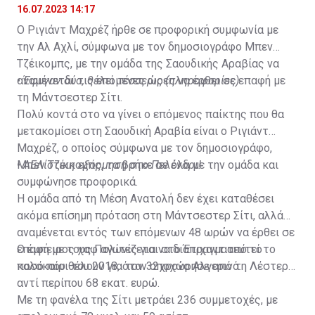
16.07.2023 14:17
Ο Ριγιάντ Μαχρέζ ήρθε σε προφορική συμφωνία με
την Αλ Αχλί, σύμφωνα με τον δημοσιογράφο Μπεν
Τζέικομπς, με την ομάδα της Σαουδικής Αραβίας να
αναμένεται τις επόμενες ώρες να έρθει σε επαφή με
•
Έφυγαν δύο, θέλει τέσσερις (πληροφορίες)
τη Μάντσεστερ Σίτι.
Πολύ κοντά στο να γίνει ο επόμενος παίκτης που θα
μετακομίσει στη Σαουδική Αραβία είναι ο Ριγιάντ
Μαχρέζ, ο οποίος σύμφωνα με τον δημοσιογράφο,
Μπεν Τζέικομπς, τα βρήκε σε όλα με την ομάδα και
•
ΑΕΛίστικη εξόρμηση στο Πελένδρι!
συμφώνησε προφορικά.
Η ομάδα από τη Μέση Ανατολή δεν έχει καταθέσει
ακόμα επίσημη πρόταση στη Μάντσεστερ Σίτι, αλλά
αναμένεται εντός των επόμενων 48 ωρών να έρθει σε
επαφή με τους Πολίτες για να διαπραγματευτεί το
Ο έμπειρος χαφ αγωνίζεται στο Έτιχαντ από το
ποσό που θέλουν για τον 32χρονο Αλγερινό.
καλοκαίρι του 2018, όταν αποχώρησε από τη Λέστερ
αντί περίπου 68 εκατ. ευρώ.
Με τη φανέλα της Σίτι μετράει 236 συμμετοχές, με