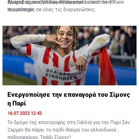
Βλάχοβιτς και Νίκλας Φίλκρουγκ.
τρεμπλ έχοντας 17 γκολ και πέντε ασίστ σε 49
Alvarez as an alternative if they fail to land Harry Kane
συμμετοχές σε όλες τις διοργανώσεις.
this summer.
sport-fm.gr
🇦🇷 🔵
#MCFC
🔴
#FCBayern
https://t.co/lj6Hu49mSu
pic.twitter.com/eGi61fRc5O
— Ekrem KONUR (@Ekremkonur)
July 15, 2023
Ενεργοποίησε την επαναγορά του Σίμονς
η Παρί
16.07.2023 12:43
Το δρόμο της επιστροφής στη Γαλλία για την Παρί Σεν
Ζερμέν θα πάρει το παιδί-θαύμα του ολλανδικού
ποδοσφαίρου, Τσάβι Σίμονς!