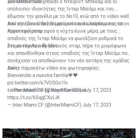
μεσοεπιθετικό.
Τον Μέσι υποδέχθηκαν ο Ντέιβιντ Μπέκαμ και οι
υπόλοιποι ιδιοκτήτες της Ίντερ Μαϊάμι και του
έδωσαν την φανέλα με το Νο10, ενώ από το video wall
του γηπέδου έπαιζαν μηνύματα καλωσορίσματος στον
Από το... μενού δεν θα μπορούσαν να λείπουν και τα
Αργεντινό σταρ.
πυροτεχνήματα αφού η νύχτα έγινε μέρα, με τους
οπαδούς της Ίντερ Μαϊάμι να φωνάζουν ρυθμικά το
όνομα του Λιονέλ Μέσι.
Στη συνέχεια ο Αργεντινός σταρ, πήρε το μικρόφωνο
και απευθύνθηκε στους οπαδούς της Ίντερ Μαϊάμι που
συνέχισαν να αποθεώνουν τον νέο αστέρα της ομάδας
τους.
Δείτε παρακάτω video και φωτογραφίες:
Bienvenido a nuestra familia💗🖤
pic.twitter.com/k7VOSGo1lv
— Inter Miami CF (@InterMiamiCF)
La PresentaSÍon by Royal Caribbean
July 17, 2023
https://t.co/65qgCXyLiK
— Inter Miami CF (@InterMiamiCF)
July 17, 2023