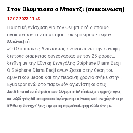
Στον Ολυμπιακό ο Μπάντζι (ανακοίνωση)
17.07.2023 11:43
Ποιοτική ενίσχυση για τον Ολυμπιακό ο οποίος
ανακοίνωσε την απόκτηση του έμπειρου Στέφαν
Μπάντζι.
Αναλυτικά:
«Ο Ολυμπιακός Λευκωσίας ανακοινώνει την σύναψη
διετούς διάρκειας συνεργασίας με τον 25 φορές
διεθνή με την Εθνική Σενεγάλης Stéphane Diarra Badji.
Ο Stéphane Diarra Badji αγωνίζεται στην θέση του
αμυντικού μέσου και την περσινή χρονιά ανήκε στην
Eyupspor ενώ στο παρελθόν αγωνίστηκε στις
Anderlecht και Ludogorets με πολλαπλές συμμετοχές
Το ΔΣ και ο κόσμος του Ολυμπιακού καλωσορίζουν
σε αγώνες Champions League και Europa League. Στην
τον Stéphane στην οικογένεια μας και του ευχόμαστε
Εθνική Σενεγάλης αγωνίστηκε επί σειρά ετών με
κάθε επιτυχία με την μαυροπράσινη φανέλα.»
συμπαίκτες όπως οι: Sadio Mane, Idrissa Gueye,
Cheikhou Kouyate, Papiss Cisse. Χαρακτηρίζεται από
εξαιρετικά αθλητικά προσόντα, τάκλιν ακριβείας και