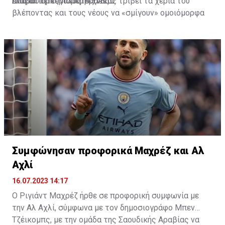
απαραίτητες παρεμβάσεις.
ενώ ο Πορτογάλος τεχνικός τρίβει τα χέρια του
Διαβάστε περισσότερα
ΕΔΩ
.
βλέποντας και τους νέους να «σμίγουν» ομοιόμορφα
στο γήπεδο με το περσινό ρόστερ.
Συμφώνησαν προφορικά Μαχρέζ και Αλ
Αχλί
16.07.2023 14:17
Ο Ριγιάντ Μαχρέζ ήρθε σε προφορική συμφωνία με
την Αλ Αχλί, σύμφωνα με τον δημοσιογράφο Μπεν
Τζέικομπς, με την ομάδα της Σαουδικής Αραβίας να