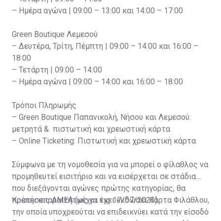
– Ημέρα αγώνα | 09:00 – 13:00 και 14:00 – 17:00
Green Boutique Λεμεσού
– Δευτέρα, Τρίτη, Πέμπτη | 09:00 – 14:00 και 16:00 –
18:00
– Τετάρτη | 09:00 – 14:00
– Ημέρα αγώνα | 09:00 – 14:00 και 16:00 – 18:00
Τρόποι Πληρωμής
– Green Boutique Παπανικολή, Νήσου και Λεμεσού:
μετρητά & πιστωτική και χρεωστική κάρτα
– Online Ticketing: Πιστωτική και χρεωστική κάρτα
Σύμφωνα με τη νομοθεσία για να μπορεί ο φίλαθλος να
προμηθευτεί εισιτήριο και να εισέρχεται σε στάδια
που διεξάγονται αγώνες πρώτης κατηγορίας, θα
πρέπει απαραιτήτως να έχει εκδώσει Κάρτα Φιλάθλου,
Κρατήσεις ΑΜΕΑ (μέχρι τις 17/07/2023)
την οποία υποχρεούται να επιδεικνύει κατά την είσοδό