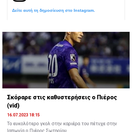
Δείτε αυτή τη δημοσίευση στο Instagram.
Σκόραρε στις καθυστερήσεις ο Πιέρος
Η δημοσίευση κοινοποιήθηκε από το χρήστη David Beckham (
(vid)
16.07.2023 18:15
Το ευκολότερο γκολ στην καριέρα του πέτυχε στην
Ιαπωνία ο Πιέρος Σωτηρίου.