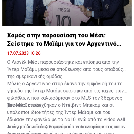
Χαμός στην παρουσίαση του Μέσι:
Σείστηκε το Μαϊάμι για τον Αργεντινό
σταρ
17.07.2023 10:26
Ο Λιονέλ Μέσι παρουσιάστηκε και επίσημα από την
Ίντερ Μαϊάμι, μέσα σε αποθέωσης από τους οπαδούς
της αμερικανικής ομάδας.
Μόλις ο Αργεντινός σταρ έκανε την εμφάνισή του το
γήπεδο της Ίντερ Μαϊάμι σείστηκε από τις ιαχές των
φιλάθλων, που καλωσόρισαν στο MLS τον 36χρονος
μεσοεπιθετικό.
Τον Μέσι υποδέχθηκαν ο Ντέιβιντ Μπέκαμ και οι
υπόλοιποι ιδιοκτήτες της Ίντερ Μαϊάμι και του
έδωσαν την φανέλα με το Νο10, ενώ από το video wall
του γηπέδου έπαιζαν μηνύματα καλωσορίσματος στον
Από το... μενού δεν θα μπορούσαν να λείπουν και τα
Αργεντινό σταρ.
πυροτεχνήματα αφού η νύχτα έγινε μέρα, με τους