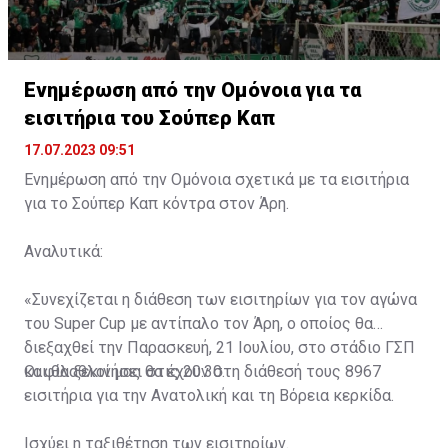
Ενημέρωση από την Ομόνοια για τα
εισιτήρια του Σούπερ Καπ
17.07.2023 09:51
Ενημέρωση από την Ομόνοια σχετικά με τα εισιτήρια
για το Σούπερ Καπ κόντρα στον Άρη.
Αναλυτικά:
«Συνεχίζεται η διάθεση των εισιτηρίων για τον αγώνα
του Super Cup με αντίπαλο τον Άρη, ο οποίος θα
διεξαχθεί την Παρασκευή, 21 Ιουλίου, στο στάδιο ΓΣΠ
και θα ξεκινήσει στις 20:30.
Οι φίλαθλοί μας θα έχουν στη διάθεσή τους 8967
εισιτήρια για την Ανατολική και τη Βόρεια κερκίδα.
Ισχύει η ταξιθέτηση των εισιτηρίων.