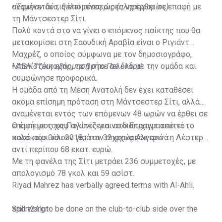
αναμένεται τις επόμενες ώρες να έρθει σε επαφή με
•
Έφυγαν δύο, θέλει τέσσερις (πληροφορίες)
τη Μάντσεστερ Σίτι.
Πολύ κοντά στο να γίνει ο επόμενος παίκτης που θα
μετακομίσει στη Σαουδική Αραβία είναι ο Ριγιάντ
Μαχρέζ, ο οποίος σύμφωνα με τον δημοσιογράφο,
Μπεν Τζέικομπς, τα βρήκε σε όλα με την ομάδα και
•
ΑΕΛίστικη εξόρμηση στο Πελένδρι!
συμφώνησε προφορικά.
Η ομάδα από τη Μέση Ανατολή δεν έχει καταθέσει
ακόμα επίσημη πρόταση στη Μάντσεστερ Σίτι, αλλά
αναμένεται εντός των επόμενων 48 ωρών να έρθει σε
επαφή με τους Πολίτες για να διαπραγματευτεί το
Ο έμπειρος χαφ αγωνίζεται στο Έτιχαντ από το
ποσό που θέλουν για τον 32χρονο Αλγερινό.
καλοκαίρι του 2018, όταν αποχώρησε από τη Λέστερ
αντί περίπου 68 εκατ. ευρώ.
Με τη φανέλα της Σίτι μετράει 236 συμμετοχές, με
απολογισμό 78 γκολ και 59 ασίστ.
Riyad Mahrez has verbally agreed terms with Al-Ahli.
Still work to be done on the club-to-club side over the
sport24.gr
next 24-48 hours.