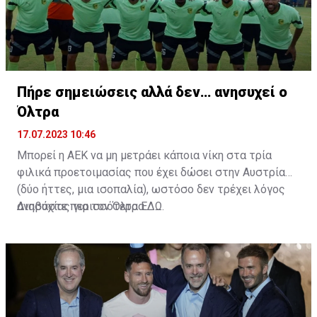
Πήρε σημειώσεις αλλά δεν… ανησυχεί ο
Όλτρα
17.07.2023 10:46
Μπορεί η ΑΕΚ να μη μετράει κάποια νίκη στα τρία
φιλικά προετοιμασίας που έχει δώσει στην Αυστρία
(δύο ήττες, μια ισοπαλία), ωστόσο δεν τρέχει λόγος
ανησυχίας για τον Όλτρα.
Διαβάστε περισσότερα
ΕΔΩ
.