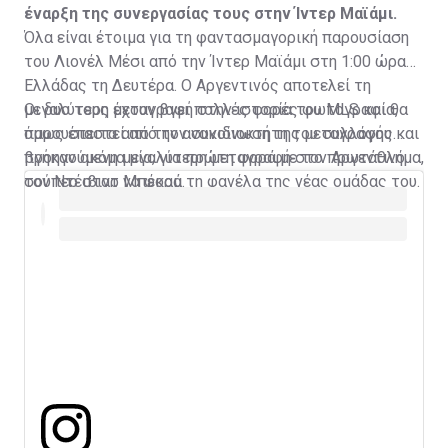
έναρξη της συνεργασίας τους στην Ίντερ Μαϊάμι.
Όλα είναι έτοιμα για τη φαντασμαγορική παρουσίαση
του Λιονέλ Μέσι από την Ίντερ Μαϊάμι στη 1:00 ώρα
Ελλάδας τη Δευτέρα. Ο Αργεντινός αποτελεί τη
μεγαλύτερη μεταγραφή στην ιστορία του MLS και θα
Οι δυο τους έχουν βγει πολλές φορές φωτογραφία,
παρουσιαστεί από τον συνιδιοκτήτη του συλλόγου και
όμως έπειτα από την ανακοίνωση της μεταγραφής
προηγούμενη μεγαλύτερη μεταγραφή στο πρωτάθλημα,
βγήκαν ακόμα μία, για πρώτη φορά με τον Αργεντινό
τον Ντέιβιντ Μπέκαμ.
σούπερ σταρ να φορά τη φανέλα της νέας ομάδας του.