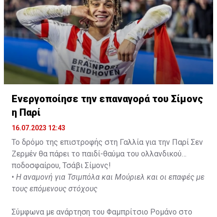
— Ekrem KONUR (@Ekremkonur)
July 15, 2023
Ενεργοποίησε την επαναγορά του Σίμονς
η Παρί
16.07.2023 12:43
Το δρόμο της επιστροφής στη Γαλλία για την Παρί Σεν
Ζερμέν θα πάρει το παιδί-θαύμα του ολλανδικού
ποδοσφαίρου, Τσάβι Σίμονς!
•
Η αναμονή για Τσιμπόλα και Μούριελ και οι επαφές με
τους επόμενους στόχους
Σύμφωνα με ανάρτηση του Φαμπρίτσιο Ρομάνο στο