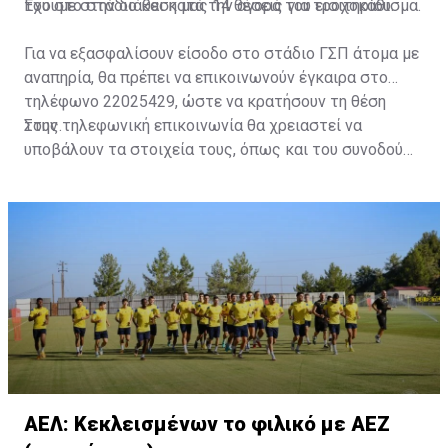
του στο στάδιο και κατά την αγορά του εισιτηρίου.
Έχουμε στην διάθεση μας 14 θέσεις για τροχοκάθισμα.
Για να εξασφαλίσουν είσοδο στο στάδιο ΓΣΠ άτομα με
αναπηρία, θα πρέπει να επικοινωνούν έγκαιρα στο
τηλέφωνο 22025429, ώστε να κρατήσουν τη θέση
τους.
Στην τηλεφωνική επικοινωνία θα χρειαστεί να
υποβάλουν τα στοιχεία τους, όπως και του συνοδού
τους. Τα στοιχεία που χρειάζονται είναι:
ονοματεπώνυμο, αριθμός πινακίδας αυτοκινήτου,
κάρτα ΑμεΑ και αριθμός κάρτας φιλάθλου του
συνοδού.»
ΑΕΛ: Κεκλεισμένων το φιλικό με ΑΕΖ