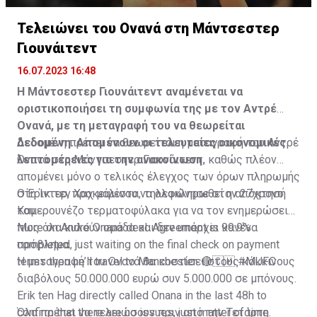
Τελειώνει του Ονανά στη Μάντσεστερ
Γιουνάιτεντ
16.07.2023 16:48
Η Μάντσεστερ Γιουνάιτεντ αναμένεται να
οριστικοποιήσει τη συμφωνία της με τον Αντρέ
Ονανά, με τη μεταγραφή του να θεωρείται
δεδομένη. Απομένουν οι τελευταίες οικονομικές
Δεδομένη πρέπει να θεωρείται η μεταγραφή του Αντρέ
λεπτομέρειες για την ανακοίνωση.
Ονανά στη Μάντσεστερ Γιουνάιτεντ, καθώς πλέον
απομένει μόνο ο τελικός έλεγχος των όρων πληρωμής
στη Ίντερ, προκειμένου να ολοκληρωθεί η απόκτησή
Ο Έρικ τεν Χαχ μάλιστα, τηλεφώνησε στον 27χρονο
του.
Καμερουνέζο τερματοφύλακα για να τον ενημερώσει
πως όλα κυλούν ομάδα και δεν υπάρχει κανένα
More on André Onana deal. Agreement is 99.9%
πρόβλημα.
completed, just waiting on the final check on payment
terms then he’ll travel to Manchester. 🔴🇨🇲
Η μεταγραφή του Ονανά θα κοστίσει στους κόκκινους
#MUFC
διαβόλους 50.000.000 ευρώ συν 5.000.000 σε μπόνους.
Erik ten Hag directly called Onana in the last 48h to
confirm that there are no issues, just matter of time.
Όλα πρέπει να τελειώσουν πριν από την Τετάρτη