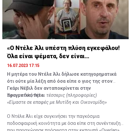
«Ο Ντέλε Άλι υπέστη πλύση εγκεφάλου!
Όλα είναι ψέματα, δεν είναι
υιοθετημένος»
16.07.2023 17:15
Η μητέρα του Ντέλε Άλι δήλωσε κατηγορηματικά
ότι ούτε μία λέξη από όσα είπε ο γιος της στον
Γκάρι Νέβιλ δεν ανταποκρίνεται στην
πραγματικότητα.
Έφυγαν δύο, θέλει τέσσερις (πληροφορίες)
«Είμαστε σε επαφές με Μυτίδη και Οικονομίδη»
Ο Ντέλε Άλι είχε συγκινήσει την παγκόσμια
ποδοσφαιρική κοινότητα με όσα είπε στη συνέντευξη
που παραχώρησε πρόσφατα στην εκπομπή «Overlap»