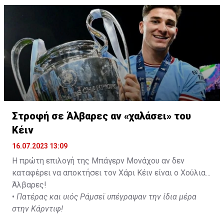
δώοσυν το παρών τους στην απογευματινή προπόνηση
της ομάδας.
Στροφή σε Άλβαρες αν «χαλάσει» του
Κέιν
16.07.2023 13:09
Η πρώτη επιλογή της Μπάγερν Μονάχου αν δεν
καταφέρει να αποκτήσει τον Χάρι Κέιν είναι ο Χούλιαν
Άλβαρες!
•
Πατέρας και υιός Ράμσεϊ υπέγραψαν την ίδια μέρα
στην Κάρντιφ!