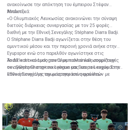
ανακοίνωσε την απόκτηση του έμπειρου Στέφαν
Μπάντζι.
Αναλυτικά:
«Ο Ολυμπιακός Λευκωσίας ανακοινώνει την σύναψη
διετούς διάρκειας συνεργασίας με τον 25 φορές
διεθνή με την Εθνική Σενεγάλης Stéphane Diarra Badji.
Ο Stéphane Diarra Badji αγωνίζεται στην θέση του
αμυντικού μέσου και την περσινή χρονιά ανήκε στην
Eyupspor ενώ στο παρελθόν αγωνίστηκε στις
Anderlecht και Ludogorets με πολλαπλές συμμετοχές
Το ΔΣ και ο κόσμος του Ολυμπιακού καλωσορίζουν
σε αγώνες Champions League και Europa League. Στην
τον Stéphane στην οικογένεια μας και του ευχόμαστε
Εθνική Σενεγάλης αγωνίστηκε επί σειρά ετών με
κάθε επιτυχία με την μαυροπράσινη φανέλα.»
συμπαίκτες όπως οι: Sadio Mane, Idrissa Gueye,
Cheikhou Kouyate, Papiss Cisse. Χαρακτηρίζεται από
εξαιρετικά αθλητικά προσόντα, τάκλιν ακριβείας και
άριστη τοποθέτηση σε όλο τον χώρο του κέντρου.