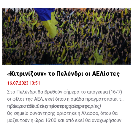
Not a done deal yet, but Mahrez is keen on the move and
Al-Ahli hope to move fast.🇸🇦
pic.twitter.com/Z0SmniQXIP
— Ben Jacobs (@JacobsBen)
July 15, 2023
«Κιτρινίζουν» το Πελένδρι οι ΑΕΛίστες
16.07.2023 13:51
Στο Πελένδρι θα βρεθούν σήμερα το απόγευμα (16/7)
οι φίλοι της ΑΕΛ, εκεί όπου η ομάδα πραγματοποιεί το
πρώτο στάδιο της προετοιμασίας της.
•
Έφυγαν δύο, θέλει τέσσερις (πληροφορίες)
Ως σημείο συνάντησης ορίστηκε η Άλασσα, όπου θα
μαζευτούν η ώρα 16:00 και από εκεί θα αναχωρήσουν
με προορισμό το κοινοτικό γήπεδο Πελενδρίου, για να