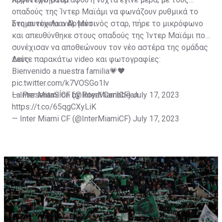
οπαδούς της Ίντερ Μαϊάμι να φωνάζουν ρυθμικά το
όνομα του Λιονέλ Μέσι.
Στη συνέχεια ο Αργεντινός σταρ, πήρε το μικρόφωνο
και απευθύνθηκε στους οπαδούς της Ίντερ Μαϊάμι που
συνέχισαν να αποθεώνουν τον νέο αστέρα της ομάδας
τους.
Δείτε παρακάτω video και φωτογραφίες:
Bienvenido a nuestra familia💗🖤
pic.twitter.com/k7VOSGo1lv
— Inter Miami CF (@InterMiamiCF)
La PresentaSÍon by Royal Caribbean
July 17, 2023
https://t.co/65qgCXyLiK
— Inter Miami CF (@InterMiamiCF)
July 17, 2023