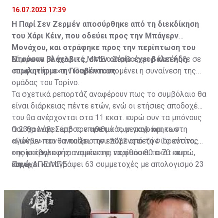
16.07.2023 17:39
Η Παρί Σεν Ζερμέν αποσύρθηκε από τη διεκδίκηση
του Χάρι Κέιν, που οδεύει προς την Μπάγερν
Μονάχου, και στράφηκε προς την περίπτωση του
Ντούσαν Βλάχοβιτς, στον οποίο έχει βάλει ήδη
Σύμφωνα με γαλλικά ΜΜΕ ο Σέρβος φορ κατέληξε σε
«πωλητήριο» η Γιουβέντους.
συμφωνία με την Παρί και απομένει η συναίνεση της
ομάδας του Τορίνο.
Τα σχετικά ρεπορτάζ αναφέρουν πως το συμβόλαιο θα
είναι διάρκειας πέντε ετών, ενώ οι ετήσιες αποδοχές
του θα ανέρχονται στα 11 εκατ. ευρώ συν τα μπόνους
που θα λάβει από τον αριθμό των γκολ και των
Ο 23χρονος Σέρβος επιθετικός μεταγράφηκε στη
αγώνων που θα παίξει την επόμενη σεζόν. Το κόστος
«Γιούβε» τον Ιανουάριο του 2022 από τη Φιορεντίνα, η
της μεταγραφής αναμένεται να φθάσει τα 70 εκατ.
οποία έβαλε στα ταμεία της περίπου 80 εκατ. ευρώ,
ευρώ.
και έχει καταγράψει 63 συμμετοχές με απολογισμό 23
Πηγή: ΑΠΕ ΜΠΕ
γκολ και έξι ασίστ.