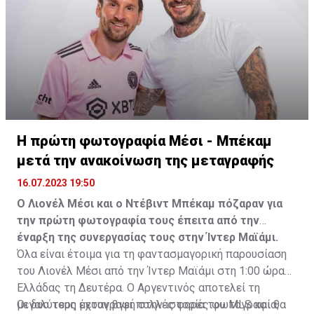
Η πρώτη φωτογραφία Μέσι - Μπέκαμ
μετά την ανακοίνωση της μεταγραφής
16.07.2023 19:50
Ο Λιονέλ Μέσι και ο Ντέβιντ Μπέκαμ πόζαραν για
την πρώτη φωτογραφία τους έπειτα από την
έναρξη της συνεργασίας τους στην Ίντερ Μαϊάμι.
Όλα είναι έτοιμα για τη φαντασμαγορική παρουσίαση
του Λιονέλ Μέσι από την Ίντερ Μαϊάμι στη 1:00 ώρα
Ελλάδας τη Δευτέρα. Ο Αργεντινός αποτελεί τη
μεγαλύτερη μεταγραφή στην ιστορία του MLS και θα
Οι δυο τους έχουν βγει πολλές φορές φωτογραφία,