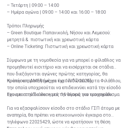
– Τετάρτη | 09:00 – 14:00
– Ημέρα αγώνα | 09:00 – 14:00 και 16:00 – 18:00
Τρόποι Πληρωμής
– Green Boutique Παπανικολή, Νήσου και Λεμεσού:
μετρητά & πιστωτική και χρεωστική κάρτα
– Online Ticketing: Πιστωτική και χρεωστική κάρτα
Σύμφωνα με τη νομοθεσία για να μπορεί ο φίλαθλος να
προμηθευτεί εισιτήριο και να εισέρχεται σε στάδια
που διεξάγονται αγώνες πρώτης κατηγορίας, θα
πρέπει απαραιτήτως να έχει εκδώσει Κάρτα Φιλάθλου,
Κρατήσεις ΑΜΕΑ (μέχρι τις 17/07/2023)
την οποία υποχρεούται να επιδεικνύει κατά την είσοδό
του στο στάδιο και κατά την αγορά του εισιτηρίου.
Έχουμε στην διάθεση μας 14 θέσεις για τροχοκάθισμα.
Για να εξασφαλίσουν είσοδο στο στάδιο ΓΣΠ άτομα με
αναπηρία, θα πρέπει να επικοινωνούν έγκαιρα στο
τηλέφωνο 22025429, ώστε να κρατήσουν τη θέση