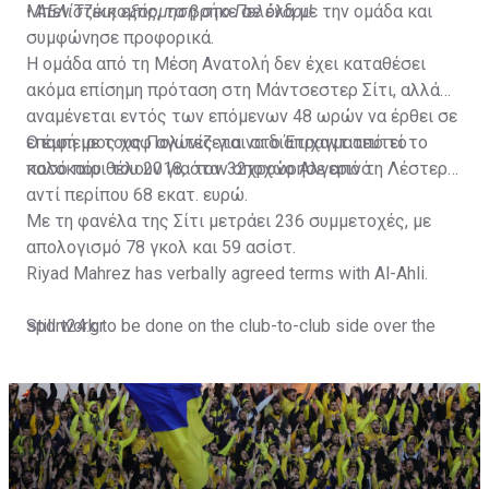
Μπεν Τζέικομπς, τα βρήκε σε όλα με την ομάδα και
•
ΑΕΛίστικη εξόρμηση στο Πελένδρι!
συμφώνησε προφορικά.
Η ομάδα από τη Μέση Ανατολή δεν έχει καταθέσει
ακόμα επίσημη πρόταση στη Μάντσεστερ Σίτι, αλλά
αναμένεται εντός των επόμενων 48 ωρών να έρθει σε
επαφή με τους Πολίτες για να διαπραγματευτεί το
Ο έμπειρος χαφ αγωνίζεται στο Έτιχαντ από το
ποσό που θέλουν για τον 32χρονο Αλγερινό.
καλοκαίρι του 2018, όταν αποχώρησε από τη Λέστερ
αντί περίπου 68 εκατ. ευρώ.
Με τη φανέλα της Σίτι μετράει 236 συμμετοχές, με
απολογισμό 78 γκολ και 59 ασίστ.
Riyad Mahrez has verbally agreed terms with Al-Ahli.
Still work to be done on the club-to-club side over the
sport24.gr
next 24-48 hours.
Not a done deal yet, but Mahrez is keen on the move and
Al-Ahli hope to move fast.🇸🇦
pic.twitter.com/Z0SmniQXIP
— Ben Jacobs (@JacobsBen)
July 15, 2023