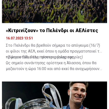
«Κιτρινίζουν» το Πελένδρι οι ΑΕΛίστες
16.07.2023 13:51
Στο Πελένδρι θα βρεθούν σήμερα το απόγευμα (16/7)
οι φίλοι της ΑΕΛ, εκεί όπου η ομάδα πραγματοποιεί το
πρώτο στάδιο της προετοιμασίας της.
•
Έφυγαν δύο, θέλει τέσσερις (πληροφορίες)
Ως σημείο συνάντησης ορίστηκε η Άλασσα, όπου θα
μαζευτούν η ώρα 16:00 και από εκεί θα αναχωρήσουν
με προορισμό το κοινοτικό γήπεδο Πελενδρίου, για να
δώοσυν το παρών τους στην απογευματινή προπόνηση
της ομάδας.