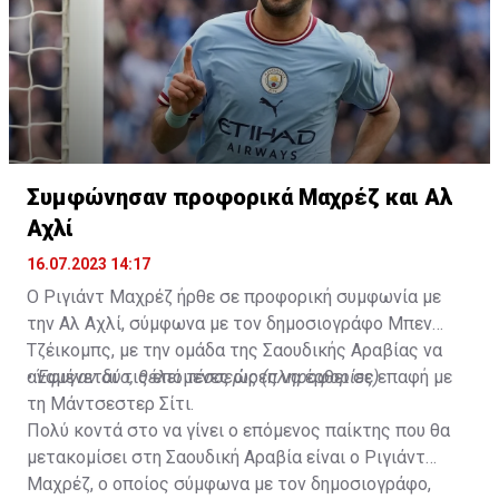
Συμφώνησαν προφορικά Μαχρέζ και Αλ
Αχλί
16.07.2023 14:17
Ο Ριγιάντ Μαχρέζ ήρθε σε προφορική συμφωνία με
την Αλ Αχλί, σύμφωνα με τον δημοσιογράφο Μπεν
Τζέικομπς, με την ομάδα της Σαουδικής Αραβίας να
αναμένεται τις επόμενες ώρες να έρθει σε επαφή με
•
Έφυγαν δύο, θέλει τέσσερις (πληροφορίες)
τη Μάντσεστερ Σίτι.
Πολύ κοντά στο να γίνει ο επόμενος παίκτης που θα
μετακομίσει στη Σαουδική Αραβία είναι ο Ριγιάντ
Μαχρέζ, ο οποίος σύμφωνα με τον δημοσιογράφο,