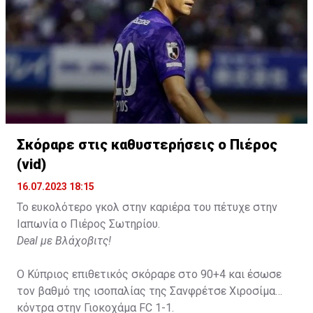
Σκόραρε στις καθυστερήσεις ο Πιέρος
Η δημοσίευση κοινοποιήθηκε από το χρήστη David Beckham (
(vid)
16.07.2023 18:15
Το ευκολότερο γκολ στην καριέρα του πέτυχε στην
Ιαπωνία ο Πιέρος Σωτηρίου.
Deal με Βλάχοβιτς!
Ο Κύπριος επιθετικός σκόραρε στο 90+4 και έσωσε
τον βαθμό της ισοπαλίας της Σανφρέτσε Χιροσίμα
κόντρα στην Γιοκοχάμα FC 1-1.