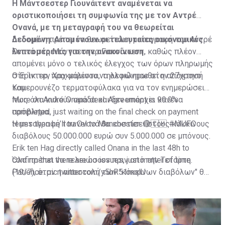
Η Μάντσεστερ Γιουνάιτεντ αναμένεται να
οριστικοποιήσει τη συμφωνία της με τον Αντρέ
Ονανά, με τη μεταγραφή του να θεωρείται
δεδομένη. Απομένουν οι τελευταίες οικονομικές
Δεδομένη πρέπει να θεωρείται η μεταγραφή του Αντρέ
λεπτομέρειες για την ανακοίνωση.
Ονανά στη Μάντσεστερ Γιουνάιτεντ, καθώς πλέον
απομένει μόνο ο τελικός έλεγχος των όρων πληρωμής
στη Ίντερ, προκειμένου να ολοκληρωθεί η απόκτησή
Ο Έρικ τεν Χαχ μάλιστα, τηλεφώνησε στον 27χρονο
του.
Καμερουνέζο τερματοφύλακα για να τον ενημερώσει
πως όλα κυλούν ομάδα και δεν υπάρχει κανένα
More on André Onana deal. Agreement is 99.9%
πρόβλημα.
completed, just waiting on the final check on payment
terms then he’ll travel to Manchester. 🔴🇨🇲
Η μεταγραφή του Ονανά θα κοστίσει στους κόκκινους
#MUFC
διαβόλους 50.000.000 ευρώ συν 5.000.000 σε μπόνους.
Erik ten Hag directly called Onana in the last 48h to
confirm that there are no issues, just matter of time.
Όλα πρέπει να τελειώσουν πριν από την Τετάρτη
Patience.
(19/7), όταν η αποστολή των "κόκκινων διαβόλων" θα
pic.twitter.com/y5hR51mqlU
— Fabrizio Romano (@FabrizioRomano)
αναχωρήσει για περιοδεία στις ΗΠΑ.
July 16, 2023