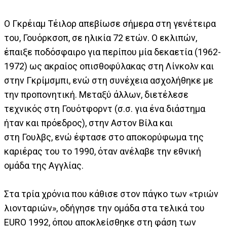
Ο Γκρέιαμ Τέιλορ απεβίωσε σήμερα στη γενέτειρα
του, Γουόρκσοπ, σε ηλικία 72 ετών. Ο εκλιπών,
έπαιξε ποδόσφαιρο για περίπου μία δεκαετία (1962-
1972) ως ακραίος οπισθοφύλακας στη Λίνκολν και
στην Γκρίμσμπι, ενώ στη συνέχεια ασχολήθηκε με
την προπονητική. Μεταξύ άλλων, διετέλεσε
τεχνικός στη Γουότφορντ (σ.σ. για ένα διάστημα
ήταν και πρόεδρος), στην Αστον Βίλα και
στη Γουλβς, ενώ έφτασε στο αποκορύφωμα της
καριέρας του το 1990, όταν ανέλαβε την εθνική
ομάδα της Αγγλίας.
Στα τρία χρόνια που κάθισε στον πάγκο των «τριών
λιονταριών», οδήγησε την ομάδα στα τελικά του
EURO 1992, όπου αποκλείσθηκε στη φάση των