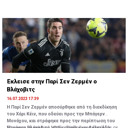
Η δημοσίευση κοινοποιήθηκε από το χρήστη サンフレッチェ広島 (@
Έκλεισε στην Παρί Σεν Ζερμέν ο
Βλάχοβιτς
16.07.2023 17:39
Η Παρί Σεν Ζερμέν αποσύρθηκε από τη διεκδίκηση
του Χάρι Κέιν, που οδεύει προς την Μπάγερν
Μονάχου, και στράφηκε προς την περίπτωση του
Ντούσαν Βλάχοβιτς, στον οποίο έχει βάλει ήδη
Σύμφωνα με γαλλικά ΜΜΕ ο Σέρβος φορ κατέληξε σε