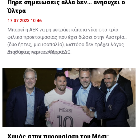
Πήρε σημειώσεις αλλά δεν… ανησυχεί ο
Όλτρα
17.07.2023 10:46
Μπορεί η ΑΕΚ να μη μετράει κάποια νίκη στα τρία
φιλικά προετοιμασίας που έχει δώσει στην Αυστρία
(δύο ήττες, μια ισοπαλία), ωστόσο δεν τρέχει λόγος
ανησυχίας για τον Όλτρα.
Διαβάστε περισσότερα
ΕΔΩ
.
Χαμός στην παρουσίαση του Μέσι: