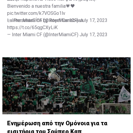
Bienvenido a nuestra familia💗🖤
pic.twitter.com/k7VOSGo1lv
— Inter Miami CF (@InterMiamiCF)
La PresentaSÍon by Royal Caribbean
July 17, 2023
https://t.co/65qgCXyLiK
— Inter Miami CF (@InterMiamiCF)
July 17, 2023
Ενημέρωση από την Ομόνοια για τα
εισιτήρια του Σούπερ Καπ