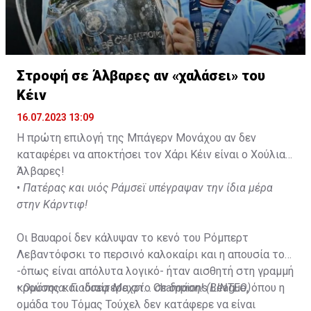
Στροφή σε Άλβαρες αν «χαλάσει» του
Κέιν
16.07.2023 13:09
Η πρώτη επιλογή της Μπάγερν Μονάχου αν δεν
καταφέρει να αποκτήσει τον Χάρι Κέιν είναι ο Χούλιαν
Άλβαρες!
•
Πατέρας και υιός Ράμσεϊ υπέγραψαν την ίδια μέρα
στην Κάρντιφ!
Οι Βαυαροί δεν κάλυψαν το κενό του Ρόμπερτ
Λεβαντόφσκι το περσινό καλοκαίρι και η απουσία του
-όπως είναι απόλυτα λογικό- ήταν αισθητή στη γραμμή
κρούσης και ιδιαίτερα στο Champions League, όπου η
•
Ομόνοια: Γιούσεφ Μεχρί... σε δράση! (ΒΙΝΤΕΟ)
ομάδα του Τόμας Τούχελ δεν κατάφερε να είναι