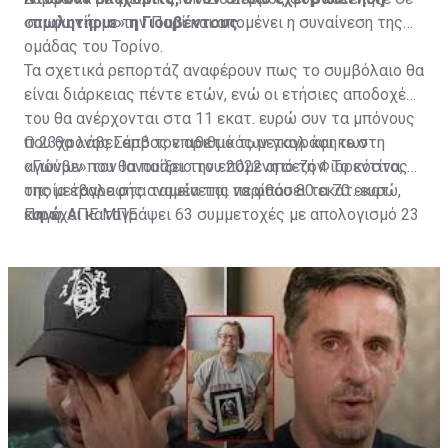
«πωλητήριο» η Γιουβέντους.
συμφωνία με την Παρί και απομένει η συναίνεση της
ομάδας του Τορίνο.
Τα σχετικά ρεπορτάζ αναφέρουν πως το συμβόλαιο θα
είναι διάρκειας πέντε ετών, ενώ οι ετήσιες αποδοχές
του θα ανέρχονται στα 11 εκατ. ευρώ συν τα μπόνους
που θα λάβει από τον αριθμό των γκολ και των
Ο 23χρονος Σέρβος επιθετικός μεταγράφηκε στη
αγώνων που θα παίξει την επόμενη σεζόν. Το κόστος
«Γιούβε» τον Ιανουάριο του 2022 από τη Φιορεντίνα, η
της μεταγραφής αναμένεται να φθάσει τα 70 εκατ.
οποία έβαλε στα ταμεία της περίπου 80 εκατ. ευρώ,
ευρώ.
και έχει καταγράψει 63 συμμετοχές με απολογισμό 23
Πηγή: ΑΠΕ ΜΠΕ
γκολ και έξι ασίστ.