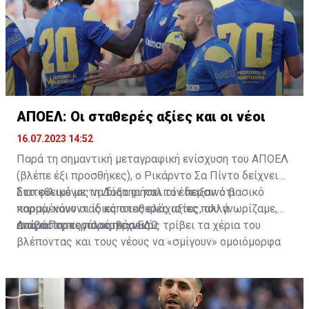
ΑΠΟΕΛ: Οι σταθερές αξίες και οι νέοι
16.07.2023 14:52
Παρά τη σημαντική μεταγραφική ενίσχυση του ΑΠΟΕΛ
(βλέπε έξι προσθήκες), ο Ρικάρντο Σα Πίντο δείχνει
διατεθειμένος να διατηρήσει τον περσινό βασικό
Στο φιλικό με τη Δόξα οι παλιοί έδειξαν ότι
κορμό, κάνοντας κάποιες ελάχιστες, αλλά
παραμένουν οι ίδιες σταθερές αξίες που γνωρίζαμε,
απαραίτητες παρεμβάσεις.
ενώ ο Πορτογάλος τεχνικός τρίβει τα χέρια του
Διαβάστε περισσότερα
ΕΔΩ
.
βλέποντας και τους νέους να «σμίγουν» ομοιόμορφα
στο γήπεδο με το περσινό ρόστερ.