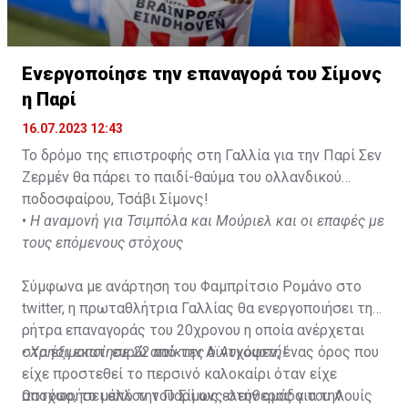
Ενεργοποίησε την επαναγορά του Σίμονς
η Παρί
16.07.2023 12:43
Το δρόμο της επιστροφής στη Γαλλία για την Παρί Σεν
Ζερμέν θα πάρει το παιδί-θαύμα του ολλανδικού
ποδοσφαίρου, Τσάβι Σίμονς!
•
Η αναμονή για Τσιμπόλα και Μούριελ και οι επαφές με
τους επόμενους στόχους
Σύμφωνα με ανάρτηση του Φαμπρίτσιο Ρομάνο στο
twitter, η πρωταθλήτρια Γαλλίας θα ενεργοποιήσει τη
ρήτρα επαναγοράς του 20χρονου η οποία ανέρχεται
στα έξι εκατ. ευρώ από την Αϊντχόφεν, ένας όρος που
•
Χρησιμοποίησε 22 παίκτες ο Αυγουστή!
είχε προστεθεί το περσινό καλοκαίρι όταν είχε
αποχωρήσει από την Παρί ως ελεύθερος για την
Ωστόσο, το μέλλον του Σίμονς στην ομάδα του Λουίς