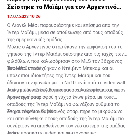
Σείστηκε το Μαϊάμι για τον Αργεντινό
σταρ
17.07.2023 10:26
Ο Λιονέλ Μέσι παρουσιάστηκε και επίσημα από την
Ίντερ Μαϊάμι, μέσα σε αποθέωσης από τους οπαδούς
της αμερικανικής ομάδας.
Μόλις ο Αργεντινός σταρ έκανε την εμφάνισή του το
γήπεδο της Ίντερ Μαϊάμι σείστηκε από τις ιαχές των
φιλάθλων, που καλωσόρισαν στο MLS τον 36χρονος
μεσοεπιθετικό.
Τον Μέσι υποδέχθηκαν ο Ντέιβιντ Μπέκαμ και οι
υπόλοιποι ιδιοκτήτες της Ίντερ Μαϊάμι και του
έδωσαν την φανέλα με το Νο10, ενώ από το video wall
του γηπέδου έπαιζαν μηνύματα καλωσορίσματος στον
Από το... μενού δεν θα μπορούσαν να λείπουν και τα
Αργεντινό σταρ.
πυροτεχνήματα αφού η νύχτα έγινε μέρα, με τους
οπαδούς της Ίντερ Μαϊάμι να φωνάζουν ρυθμικά το
όνομα του Λιονέλ Μέσι.
Στη συνέχεια ο Αργεντινός σταρ, πήρε το μικρόφωνο
και απευθύνθηκε στους οπαδούς της Ίντερ Μαϊάμι που
συνέχισαν να αποθεώνουν τον νέο αστέρα της ομάδας
τους.
Δείτε παρακάτω video και φωτογραφίες: