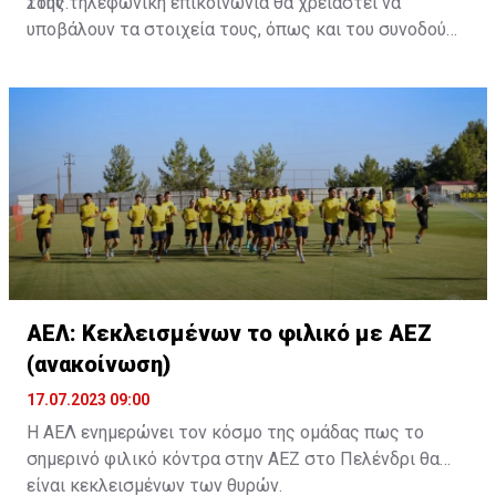
τους.
Στην τηλεφωνική επικοινωνία θα χρειαστεί να
υποβάλουν τα στοιχεία τους, όπως και του συνοδού
τους. Τα στοιχεία που χρειάζονται είναι:
ονοματεπώνυμο, αριθμός πινακίδας αυτοκινήτου,
κάρτα ΑμεΑ και αριθμός κάρτας φιλάθλου του
συνοδού.»
ΑΕΛ: Κεκλεισμένων το φιλικό με ΑΕΖ
(ανακοίνωση)
17.07.2023 09:00
Η ΑΕΛ ενημερώνει τον κόσμο της ομάδας πως το
σημερινό φιλικό κόντρα στην ΑΕΖ στο Πελένδρι θα
είναι κεκλεισμένων των θυρών.