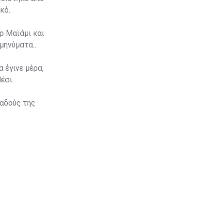
κό.
ρ Μαϊάμι και
 μηνύματα
 έγινε μέρα,
έσι.
παδούς της