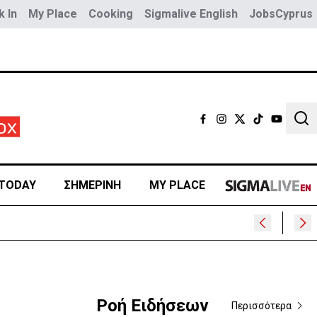
 In
My Place
Cooking
Sigmalive English
JobsCyprus
Sear
TODAY
ΣΗΜΕΡΙΝΗ
MY PLACE
Ροή Ειδήσεων
Περισσότερα