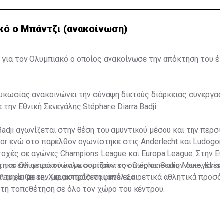
κό ο Μπάντζι (ανακοίνωση)
 για τον Ολυμπιακό ο οποίος ανακοίνωσε την απόκτηση του 
κωσίας ανακοινώνει την σύναψη διετούς διάρκειας συνεργασ
 την Εθνική Σενεγάλης Stéphane Diarra Badji.
Badji αγωνίζεται στην θέση του αμυντικού μέσου και την περσ
or ενώ στο παρελθόν αγωνίστηκε στις Anderlecht και Ludogo
χές σε αγώνες Champions League και Europa League. Στην Ε
ηκε επί σειρά ετών με συμπαίκτες όπως οι: Sadio Mane, Idris
ς του Ολυμπιακού καλωσορίζουν τον Stéphane στην οικογένει
 Papiss Cisse. Χαρακτηρίζεται από εξαιρετικά αθλητικά προσ
ιτυχία με την μαυροπράσινη φανέλα.»
στη τοποθέτηση σε όλο τον χώρο του κέντρου.