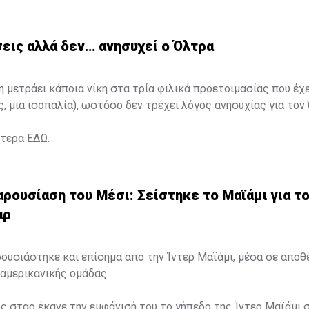
εις αλλά δεν… ανησυχεί ο Όλτρα
η μετράει κάποια νίκη στα τρία φιλικά προετοιμασίας που έχ
ς, μια ισοπαλία), ωστόσο δεν τρέχει λόγος ανησυχίας για τον
ότερα
ΕΔΩ
.
ρουσίαση του Μέσι: Σείστηκε το Μαϊάμι για τ
αρ
ουσιάστηκε και επίσημα από την Ίντερ Μαϊάμι, μέσα σε απο
αμερικανικής ομάδας.
ς σταρ έκανε την εμφάνισή του το γήπεδο της Ίντερ Μαϊάμι 