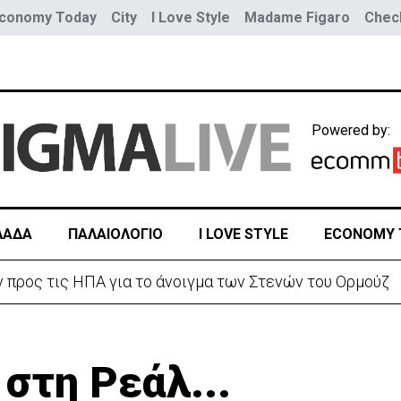
conomy Today
City
I Love Style
Madame Figaro
Check
Powered by:
ΛΑΔΑ
ΠΑΛΑΙΟΛΟΓΙΟ
I LOVE STYLE
ECONOMY 
ε αυξημένη υγρασία -«Στα παράλια είναι δύσκολα»
 στη Ρεάλ...