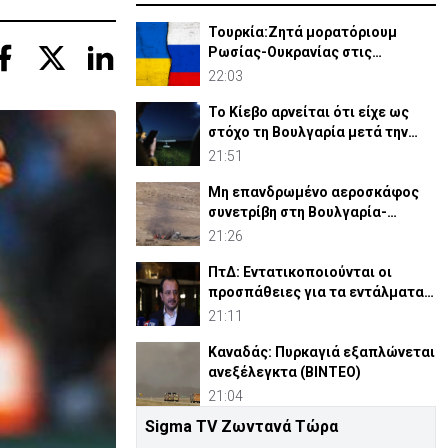
Τουρκία:Ζητά μορατόριουμ
Ρωσίας-Ουκρανίας στις
επιθέσεις κατά εμπορικών
22:03
πλοίων
Το Κίεβο αρνείται ότι είχε ως
στόχο τη Βουλγαρία μετά την
έκρηξη του drone
21:51
Μη επανδρωμένο αεροσκάφος
συνετρίβη στη Βουλγαρία-
Kατηγορεί το Κίεβο
21:26
ΠτΔ: Εντατικοποιούνται οι
προσπάθειες για τα εντάλματα
σύλληψης Ισαάκ-Σολωμού
21:11
Καναδάς: Πυρκαγιά εξαπλώνεται
ανεξέλεγκτα (ΒΙΝΤΕΟ)
21:04
Sigma TV Ζωντανά Τώρα
Η ηθοποιός του Hollywood που