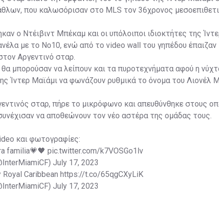
λάθλων, που καλωσόρισαν στο MLS τον 36χρονος μεσοεπιθετι
καν ο Ντέιβιντ Μπέκαμ και οι υπόλοιποι ιδιοκτήτες της Ίντε
νέλα με το Νο10, ενώ από το video wall του γηπέδου έπαιζαν
τον Αργεντινό σταρ.
εν θα μπορούσαν να λείπουν και τα πυροτεχνήματα αφού η νύχτα
ης Ίντερ Μαϊάμι να φωνάζουν ρυθμικά το όνομα του Λιονέλ Μ
γεντινός σταρ, πήρε το μικρόφωνο και απευθύνθηκε στους ο
συνέχισαν να αποθεώνουν τον νέο αστέρα της ομάδας τους.
ideo και φωτογραφίες:
ra familia💗🖤
pic.twitter.com/k7VOSGo1lv
(@InterMiamiCF)
July 17, 2023
y Royal Caribbean
https://t.co/65qgCXyLiK
(@InterMiamiCF)
July 17, 2023