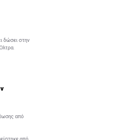
ει δώσει στην
 Όλτρα.
ον
θέωσης από
σείστηκε από