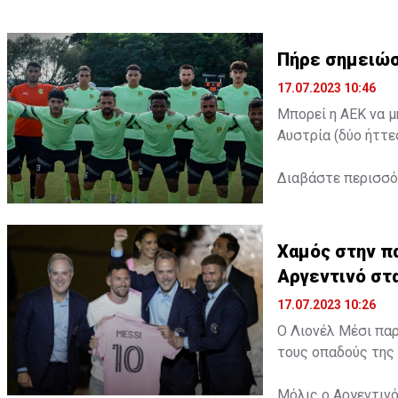
Πήρε σημειώσ
17.07.2023 10:46
Μπορεί η ΑΕΚ να μ
Αυστρία (δύο ήττε
Διαβάστε περισσ
Χαμός στην πα
Αργεντινό στ
17.07.2023 10:26
Ο Λιονέλ Μέσι παρ
τους οπαδούς της 
Μόλις ο Αργεντινό