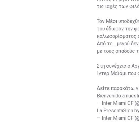
τις ιαχές των φι
Τον Μέσι υποδέχθη
του έδωσαν την φα
καλωσορίσματος σ
Από το... μενού δ
με τους οπαδούς τ
Στη συνέχεια ο Αρ
Ίντερ Μαϊάμι που 
Δείτε παρακάτω v
Bienvenido a nuest
— Inter Miami CF 
La PresentaSÍon b
— Inter Miami CF 