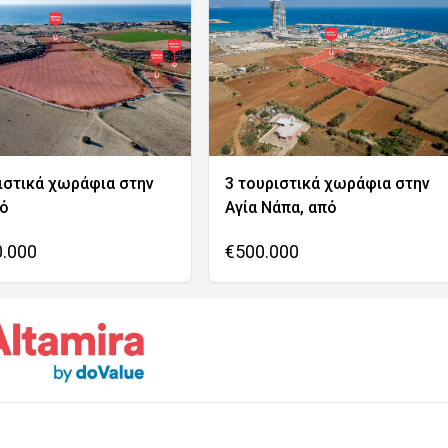
ιστικά χωράφια στην
3 τουριστικά χωράφια στην
νό
Αγία Νάπα, από
0.000
€500.000