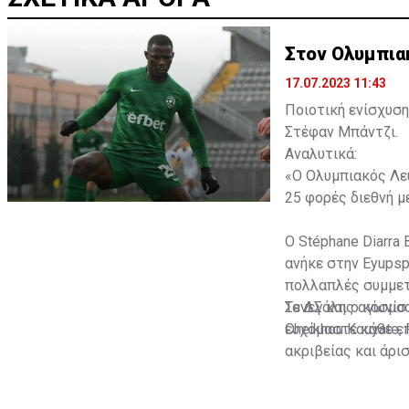
Στον Ολυμπια
17.07.2023 11:43
Ποιοτική ενίσχυση
Στέφαν Μπάντζι.
Αναλυτικά:
«Ο Ολυμπιακός Λευ
25 φορές διεθνή με
Ο Stéphane Diarra 
ανήκε στην Eyupsp
πολλαπλές συμμετο
Σενεγάλης αγωνίστ
Το ΔΣ και ο κόσμο
Cheikhou Kouyate,
ευχόμαστε κάθε επ
ακριβείας και άρι