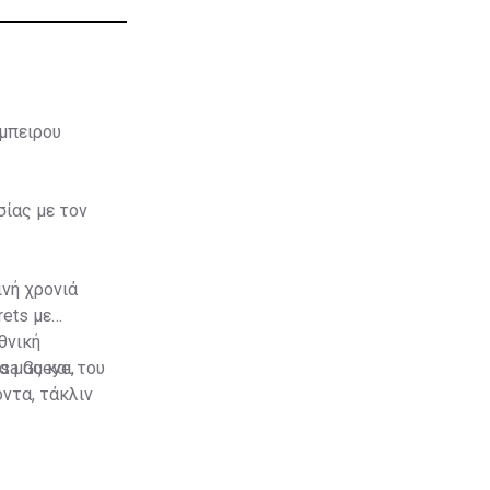
έμπειρου
ίας με τον
ινή χρονιά
rets με
θνική
sa Gueye,
α μας και του
όντα, τάκλιν