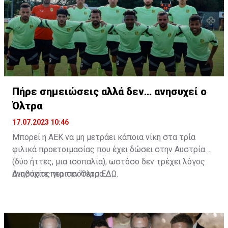
άριστη τοποθέτηση σε όλο τον χώρο του κέντρου.
Πήρε σημειώσεις αλλά δεν… ανησυχεί ο
Όλτρα
17.07.2023 10:46
Μπορεί η ΑΕΚ να μη μετράει κάποια νίκη στα τρία
φιλικά προετοιμασίας που έχει δώσει στην Αυστρία
(δύο ήττες, μια ισοπαλία), ωστόσο δεν τρέχει λόγος
ανησυχίας για τον Όλτρα.
Διαβάστε περισσότερα
ΕΔΩ
.