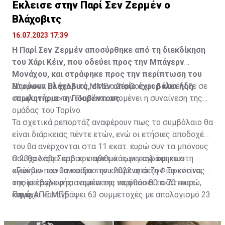
Έκλεισε στην Παρί Σεν Ζερμέν ο
Η δημοσίευση κοινοποιήθηκε από το χρήστη サンフレッチェ広島 (@
Βλάχοβιτς
16.07.2023 17:39
Η Παρί Σεν Ζερμέν αποσύρθηκε από τη διεκδίκηση
του Χάρι Κέιν, που οδεύει προς την Μπάγερν
Μονάχου, και στράφηκε προς την περίπτωση του
Ντούσαν Βλάχοβιτς, στον οποίο έχει βάλει ήδη
Σύμφωνα με γαλλικά ΜΜΕ ο Σέρβος φορ κατέληξε σε
«πωλητήριο» η Γιουβέντους.
συμφωνία με την Παρί και απομένει η συναίνεση της
ομάδας του Τορίνο.
Τα σχετικά ρεπορτάζ αναφέρουν πως το συμβόλαιο θα
είναι διάρκειας πέντε ετών, ενώ οι ετήσιες αποδοχές
του θα ανέρχονται στα 11 εκατ. ευρώ συν τα μπόνους
που θα λάβει από τον αριθμό των γκολ και των
Ο 23χρονος Σέρβος επιθετικός μεταγράφηκε στη
αγώνων που θα παίξει την επόμενη σεζόν. Το κόστος
«Γιούβε» τον Ιανουάριο του 2022 από τη Φιορεντίνα, η
της μεταγραφής αναμένεται να φθάσει τα 70 εκατ.
οποία έβαλε στα ταμεία της περίπου 80 εκατ. ευρώ,
ευρώ.
και έχει καταγράψει 63 συμμετοχές με απολογισμό 23
Πηγή: ΑΠΕ ΜΠΕ
γκολ και έξι ασίστ.