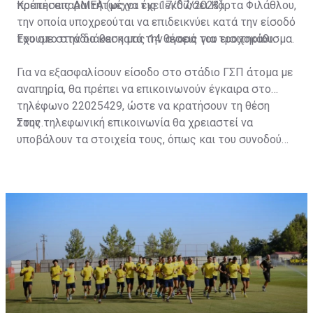
πρέπει απαραιτήτως να έχει εκδώσει Κάρτα Φιλάθλου,
Κρατήσεις ΑΜΕΑ (μέχρι τις 17/07/2023)
την οποία υποχρεούται να επιδεικνύει κατά την είσοδό
του στο στάδιο και κατά την αγορά του εισιτηρίου.
Έχουμε στην διάθεση μας 14 θέσεις για τροχοκάθισμα.
Για να εξασφαλίσουν είσοδο στο στάδιο ΓΣΠ άτομα με
αναπηρία, θα πρέπει να επικοινωνούν έγκαιρα στο
τηλέφωνο 22025429, ώστε να κρατήσουν τη θέση
τους.
Στην τηλεφωνική επικοινωνία θα χρειαστεί να
υποβάλουν τα στοιχεία τους, όπως και του συνοδού
τους. Τα στοιχεία που χρειάζονται είναι:
ονοματεπώνυμο, αριθμός πινακίδας αυτοκινήτου,
κάρτα ΑμεΑ και αριθμός κάρτας φιλάθλου του
συνοδού.»