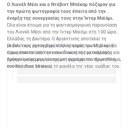
Ο Λιονέλ Μέσι και ο Ντέβιντ Μπέκαμ πόζαραν για
την πρώτη φωτογραφία τους έπειτα από την
έναρξη της συνεργασίας τους στην Ίντερ Μαϊάμι.
Όλα είναι έτοιμα για τη φαντασμαγορική παρουσίαση
του Λιονέλ Μέσι από την Ίντερ Μαϊάμι στη 1:00 ώρα
Ελλάδας τη Δευτέρα. Ο Αργεντινός αποτελεί τη
μεγαλύτερη μεταγραφή στην ιστορία του MLS και θα
Οι δυο τους έχουν βγει πολλές φορές φωτογραφία,
παρουσιαστεί από τον συνιδιοκτήτη του συλλόγου και
όμως έπειτα από την ανακοίνωση της μεταγραφής
προηγούμενη μεγαλύτερη μεταγραφή στο πρωτάθλημα,
βγήκαν ακόμα μία, για πρώτη φορά με τον Αργεντινό
τον Ντέιβιντ Μπέκαμ.
σούπερ σταρ να φορά τη φανέλα της νέας ομάδας του.