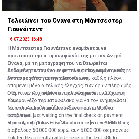
Τελειώνει του Ονανά στη Μάντσεστερ
Γιουνάιτεντ
16.07.2023 16:48
Η Μάντσεστερ Γιουνάιτεντ αναμένεται να
οριστικοποιήσει τη συμφωνία της με τον Αντρέ
Ονανά, με τη μεταγραφή του να θεωρείται
δεδομένη. Απομένουν οι τελευταίες οικονομικές
Δεδομένη πρέπει να θεωρείται η μεταγραφή του Αντρέ
λεπτομέρειες για την ανακοίνωση.
Ονανά στη Μάντσεστερ Γιουνάιτεντ, καθώς πλέον
απομένει μόνο ο τελικός έλεγχος των όρων πληρωμής
στη Ίντερ, προκειμένου να ολοκληρωθεί η απόκτησή
Ο Έρικ τεν Χαχ μάλιστα, τηλεφώνησε στον 27χρονο
του.
Καμερουνέζο τερματοφύλακα για να τον ενημερώσει
πως όλα κυλούν ομάδα και δεν υπάρχει κανένα
More on André Onana deal. Agreement is 99.9%
πρόβλημα.
completed, just waiting on the final check on payment
terms then he’ll travel to Manchester. 🔴🇨🇲
Η μεταγραφή του Ονανά θα κοστίσει στους κόκκινους
#MUFC
διαβόλους 50.000.000 ευρώ συν 5.000.000 σε μπόνους.
Erik ten Hag directly called Onana in the last 48h to