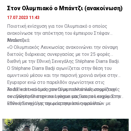
Στον Ολυμπιακό ο Μπάντζι (ανακοίνωση)
17.07.2023 11:43
Ποιοτική ενίσχυση για τον Ολυμπιακό ο οποίος
ανακοίνωσε την απόκτηση του έμπειρου Στέφαν
Μπάντζι.
Αναλυτικά:
«Ο Ολυμπιακός Λευκωσίας ανακοινώνει την σύναψη
διετούς διάρκειας συνεργασίας με τον 25 φορές
διεθνή με την Εθνική Σενεγάλης Stéphane Diarra Badji.
Ο Stéphane Diarra Badji αγωνίζεται στην θέση του
αμυντικού μέσου και την περσινή χρονιά ανήκε στην
Eyupspor ενώ στο παρελθόν αγωνίστηκε στις
Anderlecht και Ludogorets με πολλαπλές συμμετοχές
Το ΔΣ και ο κόσμος του Ολυμπιακού καλωσορίζουν
σε αγώνες Champions League και Europa League. Στην
τον Stéphane στην οικογένεια μας και του ευχόμαστε
Εθνική Σενεγάλης αγωνίστηκε επί σειρά ετών με
κάθε επιτυχία με την μαυροπράσινη φανέλα.»
συμπαίκτες όπως οι: Sadio Mane, Idrissa Gueye,
Cheikhou Kouyate, Papiss Cisse. Χαρακτηρίζεται από
εξαιρετικά αθλητικά προσόντα, τάκλιν ακριβείας και