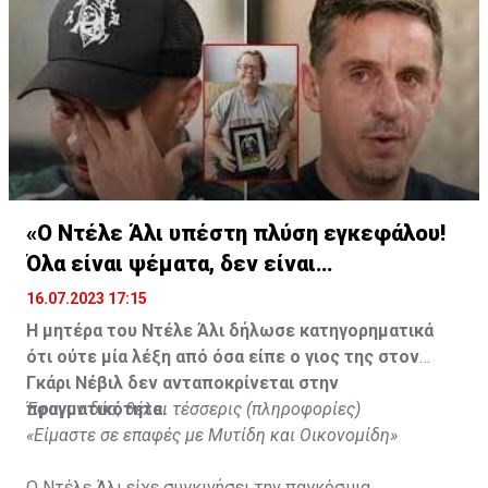
«Ο Ντέλε Άλι υπέστη πλύση εγκεφάλου!
Όλα είναι ψέματα, δεν είναι
υιοθετημένος»
16.07.2023 17:15
Η μητέρα του Ντέλε Άλι δήλωσε κατηγορηματικά
ότι ούτε μία λέξη από όσα είπε ο γιος της στον
Γκάρι Νέβιλ δεν ανταποκρίνεται στην
πραγματικότητα.
Έφυγαν δύο, θέλει τέσσερις (πληροφορίες)
«Είμαστε σε επαφές με Μυτίδη και Οικονομίδη»
Ο Ντέλε Άλι είχε συγκινήσει την παγκόσμια