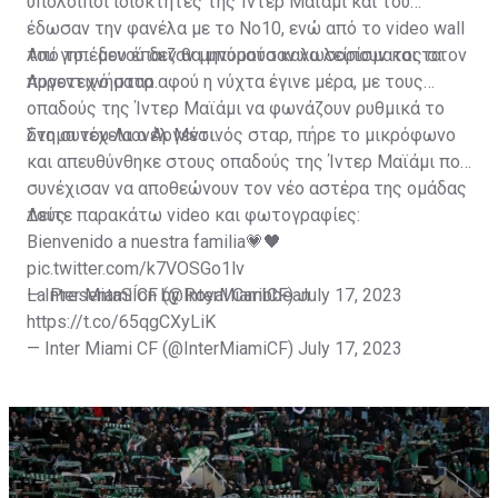
υπόλοιποι ιδιοκτήτες της Ίντερ Μαϊάμι και του
έδωσαν την φανέλα με το Νο10, ενώ από το video wall
του γηπέδου έπαιζαν μηνύματα καλωσορίσματος στον
Από το... μενού δεν θα μπορούσαν να λείπουν και τα
Αργεντινό σταρ.
πυροτεχνήματα αφού η νύχτα έγινε μέρα, με τους
οπαδούς της Ίντερ Μαϊάμι να φωνάζουν ρυθμικά το
όνομα του Λιονέλ Μέσι.
Στη συνέχεια ο Αργεντινός σταρ, πήρε το μικρόφωνο
και απευθύνθηκε στους οπαδούς της Ίντερ Μαϊάμι που
συνέχισαν να αποθεώνουν τον νέο αστέρα της ομάδας
τους.
Δείτε παρακάτω video και φωτογραφίες:
Bienvenido a nuestra familia💗🖤
pic.twitter.com/k7VOSGo1lv
— Inter Miami CF (@InterMiamiCF)
La PresentaSÍon by Royal Caribbean
July 17, 2023
https://t.co/65qgCXyLiK
— Inter Miami CF (@InterMiamiCF)
July 17, 2023