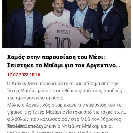
Χαμός στην παρουσίαση του Μέσι:
Σείστηκε το Μαϊάμι για τον Αργεντινό
σταρ
17.07.2023 10:26
Ο Λιονέλ Μέσι παρουσιάστηκε και επίσημα από την
Ίντερ Μαϊάμι, μέσα σε αποθέωσης από τους οπαδούς
της αμερικανικής ομάδας.
Μόλις ο Αργεντινός σταρ έκανε την εμφάνισή του το
γήπεδο της Ίντερ Μαϊάμι σείστηκε από τις ιαχές των
φιλάθλων, που καλωσόρισαν στο MLS τον 36χρονος
μεσοεπιθετικό.
Τον Μέσι υποδέχθηκαν ο Ντέιβιντ Μπέκαμ και οι