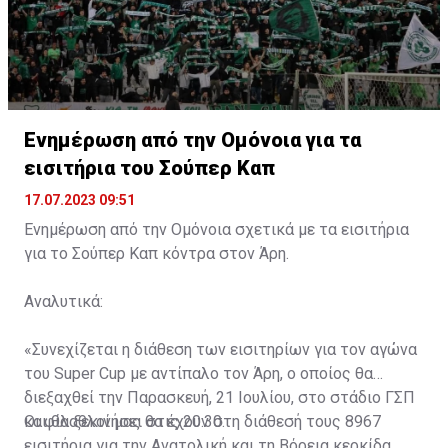
Ενημέρωση από την Ομόνοια για τα
εισιτήρια του Σούπερ Καπ
17.07.2023 09:51
Ενημέρωση από την Ομόνοια σχετικά με τα εισιτήρια
για το Σούπερ Καπ κόντρα στον Άρη.
Αναλυτικά:
«Συνεχίζεται η διάθεση των εισιτηρίων για τον αγώνα
του Super Cup με αντίπαλο τον Άρη, ο οποίος θα
διεξαχθεί την Παρασκευή, 21 Ιουλίου, στο στάδιο ΓΣΠ
και θα ξεκινήσει στις 20:30.
Οι φίλαθλοί μας θα έχουν στη διάθεσή τους 8967
εισιτήρια για την Ανατολική και τη Βόρεια κερκίδα.