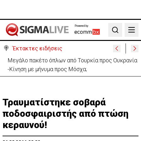
Powered by:
Search
Έκτακτες ειδήσεις
Μελέτησε το πόρισμα της φωτιάς στο Καλό Χωριό
ο Πάλμας- «Ουδέν σχόλιο»
Τραυματίστηκε σοβαρά
ποδοσφαιριστής από πτώση
κεραυνού!