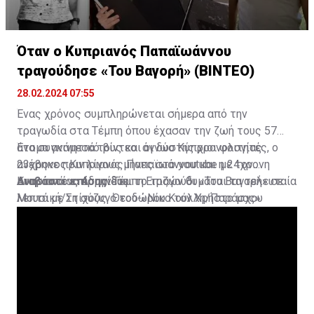
Όταν ο Κυπριανός Παπαϊωάννου
τραγούδησε «Του Βαγορή» (ΒΙΝΤΕΟ)
28.02.2024 07:55
Ένας χρόνος συμπληρώνεται σήμερα από την
τραγωδία στα Τέμπη όπου έχασαν την ζωή τους 57
άτομα ανάμεσά τους και οι δύο Κύπριοι φοιτητές, ο
Ένα συγκινητικό βίντεο άγνωστης χρονολογίας
23χρονος Κυπριανός Παπαϊωάννου και η 24χρονη
ανέβηκε πριν λίγους μήνες στο youtube με τον
Αναστασίας Αδαμίδου.
Κυπριανό να ερμηνεύει το τραγούδι «Του Βαγορή» σε
Διαβάστε επίσης:
Τέμπη:Επιζών θυμάται τα τελευταία
Μουσική/Στίχους Θεοδώρου Κούλλη/Παράσχου
λεπτά με τη σύζυγό του-«Νίκο τον Χρήστο μας»
Ανδρέα.