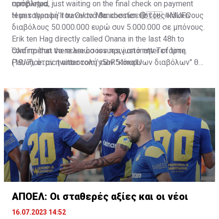
πρόβλημα.
completed, just waiting on the final check on payment
terms then he’ll travel to Manchester. 🔴🇨🇲
Η μεταγραφή του Ονανά θα κοστίσει στους κόκκινους
#MUFC
διαβόλους 50.000.000 ευρώ συν 5.000.000 σε μπόνους.
Erik ten Hag directly called Onana in the last 48h to
confirm that there are no issues, just matter of time.
Όλα πρέπει να τελειώσουν πριν από την Τετάρτη
Patience.
(19/7), όταν η αποστολή των "κόκκινων διαβόλων" θα
pic.twitter.com/y5hR51mqlU
— Fabrizio Romano (@FabrizioRomano)
αναχωρήσει για περιοδεία στις ΗΠΑ.
July 16, 2023
ΑΠΟΕΛ: Οι σταθερές αξίες και οι νέοι
16.07.2023 14:52