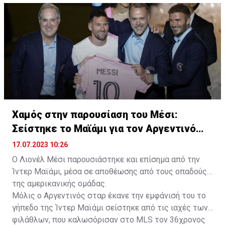
Χαμός στην παρουσίαση του Μέσι:
Σείστηκε το Μαϊάμι για τον Αργεντινό
σταρ
17.07.2023 10:26
Ο Λιονέλ Μέσι παρουσιάστηκε και επίσημα από την
Ίντερ Μαϊάμι, μέσα σε αποθέωσης από τους οπαδούς
της αμερικανικής ομάδας.
Μόλις ο Αργεντινός σταρ έκανε την εμφάνισή του το
γήπεδο της Ίντερ Μαϊάμι σείστηκε από τις ιαχές των
φιλάθλων, που καλωσόρισαν στο MLS τον 36χρονος