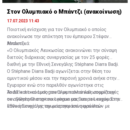
Στον Ολυμπιακό ο Μπάντζι (ανακοίνωση)
17.07.2023 11:43
Ποιοτική ενίσχυση για τον Ολυμπιακό ο οποίος
ανακοίνωσε την απόκτηση του έμπειρου Στέφαν
Μπάντζι.
Αναλυτικά:
«Ο Ολυμπιακός Λευκωσίας ανακοινώνει την σύναψη
διετούς διάρκειας συνεργασίας με τον 25 φορές
διεθνή με την Εθνική Σενεγάλης Stéphane Diarra Badji.
Ο Stéphane Diarra Badji αγωνίζεται στην θέση του
αμυντικού μέσου και την περσινή χρονιά ανήκε στην
Eyupspor ενώ στο παρελθόν αγωνίστηκε στις
Anderlecht και Ludogorets με πολλαπλές συμμετοχές
Το ΔΣ και ο κόσμος του Ολυμπιακού καλωσορίζουν
σε αγώνες Champions League και Europa League. Στην
τον Stéphane στην οικογένεια μας και του ευχόμαστε
Εθνική Σενεγάλης αγωνίστηκε επί σειρά ετών με
κάθε επιτυχία με την μαυροπράσινη φανέλα.»
συμπαίκτες όπως οι: Sadio Mane, Idrissa Gueye,
Cheikhou Kouyate, Papiss Cisse. Χαρακτηρίζεται από
εξαιρετικά αθλητικά προσόντα, τάκλιν ακριβείας και