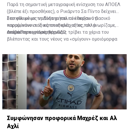
Παρά τη σημαντική μεταγραφική ενίσχυση του ΑΠΟΕΛ
(βλέπε έξι προσθήκες), ο Ρικάρντο Σα Πίντο δείχνει
διατεθειμένος να διατηρήσει τον περσινό βασικό
Στο φιλικό με τη Δόξα οι παλιοί έδειξαν ότι
κορμό, κάνοντας κάποιες ελάχιστες, αλλά
παραμένουν οι ίδιες σταθερές αξίες που γνωρίζαμε,
απαραίτητες παρεμβάσεις.
ενώ ο Πορτογάλος τεχνικός τρίβει τα χέρια του
Διαβάστε περισσότερα
ΕΔΩ
.
βλέποντας και τους νέους να «σμίγουν» ομοιόμορφα
στο γήπεδο με το περσινό ρόστερ.
Συμφώνησαν προφορικά Μαχρέζ και Αλ
Αχλί