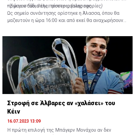
πρώτο στάδιο της προετοιμασίας της.
•
Έφυγαν δύο, θέλει τέσσερις (πληροφορίες)
Ως σημείο συνάντησης ορίστηκε η Άλασσα, όπου θα
μαζευτούν η ώρα 16:00 και από εκεί θα αναχωρήσουν
με προορισμό το κοινοτικό γήπεδο Πελενδρίου, για να
δώοσυν το παρών τους στην απογευματινή προπόνηση
της ομάδας.
Στροφή σε Άλβαρες αν «χαλάσει» του
Κέιν
16.07.2023 13:09
Η πρώτη επιλογή της Μπάγερν Μονάχου αν δεν