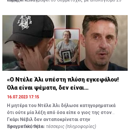
γκολ και έξι ασίστ.
«Ο Ντέλε Άλι υπέστη πλύση εγκεφάλου!
Όλα είναι ψέματα, δεν είναι
υιοθετημένος»
16.07.2023 17:15
Η μητέρα του Ντέλε Άλι δήλωσε κατηγορηματικά
ότι ούτε μία λέξη από όσα είπε ο γιος της στον
Γκάρι Νέβιλ δεν ανταποκρίνεται στην
πραγματικότητα.
Έφυγαν δύο, θέλει τέσσερις (πληροφορίες)