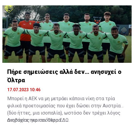
άριστη τοποθέτηση σε όλο τον χώρο του κέντρου.
Πήρε σημειώσεις αλλά δεν… ανησυχεί ο
Όλτρα
17.07.2023 10:46
Μπορεί η ΑΕΚ να μη μετράει κάποια νίκη στα τρία
φιλικά προετοιμασίας που έχει δώσει στην Αυστρία
(δύο ήττες, μια ισοπαλία), ωστόσο δεν τρέχει λόγος
ανησυχίας για τον Όλτρα.
Διαβάστε περισσότερα
ΕΔΩ
.