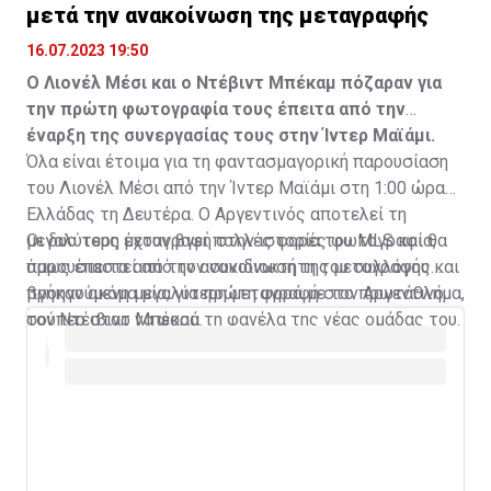
μετά την ανακοίνωση της μεταγραφής
16.07.2023 19:50
Ο Λιονέλ Μέσι και ο Ντέβιντ Μπέκαμ πόζαραν για
την πρώτη φωτογραφία τους έπειτα από την
έναρξη της συνεργασίας τους στην Ίντερ Μαϊάμι.
Όλα είναι έτοιμα για τη φαντασμαγορική παρουσίαση
του Λιονέλ Μέσι από την Ίντερ Μαϊάμι στη 1:00 ώρα
Ελλάδας τη Δευτέρα. Ο Αργεντινός αποτελεί τη
μεγαλύτερη μεταγραφή στην ιστορία του MLS και θα
Οι δυο τους έχουν βγει πολλές φορές φωτογραφία,
παρουσιαστεί από τον συνιδιοκτήτη του συλλόγου και
όμως έπειτα από την ανακοίνωση της μεταγραφής
προηγούμενη μεγαλύτερη μεταγραφή στο πρωτάθλημα,
βγήκαν ακόμα μία, για πρώτη φορά με τον Αργεντινό
τον Ντέιβιντ Μπέκαμ.
σούπερ σταρ να φορά τη φανέλα της νέας ομάδας του.