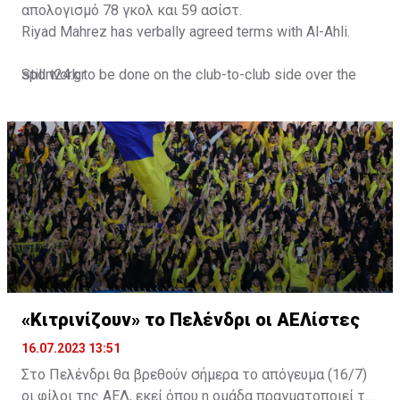
απολογισμό 78 γκολ και 59 ασίστ.
Riyad Mahrez has verbally agreed terms with Al-Ahli.
Still work to be done on the club-to-club side over the
sport24.gr
next 24-48 hours.
Not a done deal yet, but Mahrez is keen on the move and
Al-Ahli hope to move fast.🇸🇦
pic.twitter.com/Z0SmniQXIP
— Ben Jacobs (@JacobsBen)
July 15, 2023
«Κιτρινίζουν» το Πελένδρι οι ΑΕΛίστες
16.07.2023 13:51
Στο Πελένδρι θα βρεθούν σήμερα το απόγευμα (16/7)
οι φίλοι της ΑΕΛ, εκεί όπου η ομάδα πραγματοποιεί το