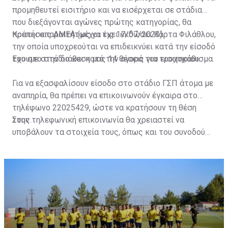
προμηθευτεί εισιτήριο και να εισέρχεται σε στάδια
που διεξάγονται αγώνες πρώτης κατηγορίας, θα
πρέπει απαραιτήτως να έχει εκδώσει Κάρτα Φιλάθλου,
Κρατήσεις ΑΜΕΑ (μέχρι τις 17/07/2023)
την οποία υποχρεούται να επιδεικνύει κατά την είσοδό
του στο στάδιο και κατά την αγορά του εισιτηρίου.
Έχουμε στην διάθεση μας 14 θέσεις για τροχοκάθισμα.
Για να εξασφαλίσουν είσοδο στο στάδιο ΓΣΠ άτομα με
αναπηρία, θα πρέπει να επικοινωνούν έγκαιρα στο
τηλέφωνο 22025429, ώστε να κρατήσουν τη θέση
τους.
Στην τηλεφωνική επικοινωνία θα χρειαστεί να
υποβάλουν τα στοιχεία τους, όπως και του συνοδού
τους. Τα στοιχεία που χρειάζονται είναι:
ονοματεπώνυμο, αριθμός πινακίδας αυτοκινήτου,
κάρτα ΑμεΑ και αριθμός κάρτας φιλάθλου του
συνοδού.»