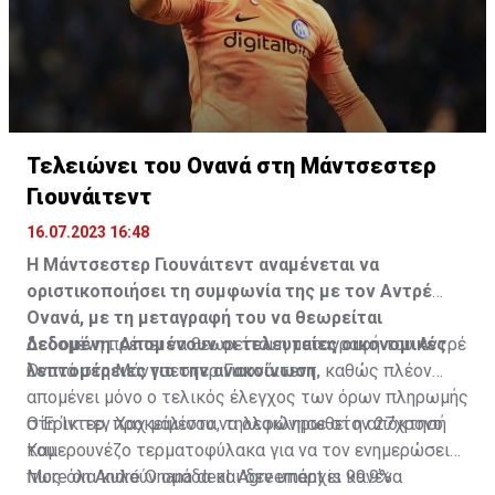
Τελειώνει του Ονανά στη Μάντσεστερ
Γιουνάιτεντ
16.07.2023 16:48
Η Μάντσεστερ Γιουνάιτεντ αναμένεται να
οριστικοποιήσει τη συμφωνία της με τον Αντρέ
Ονανά, με τη μεταγραφή του να θεωρείται
δεδομένη. Απομένουν οι τελευταίες οικονομικές
Δεδομένη πρέπει να θεωρείται η μεταγραφή του Αντρέ
λεπτομέρειες για την ανακοίνωση.
Ονανά στη Μάντσεστερ Γιουνάιτεντ, καθώς πλέον
απομένει μόνο ο τελικός έλεγχος των όρων πληρωμής
στη Ίντερ, προκειμένου να ολοκληρωθεί η απόκτησή
Ο Έρικ τεν Χαχ μάλιστα, τηλεφώνησε στον 27χρονο
του.
Καμερουνέζο τερματοφύλακα για να τον ενημερώσει
πως όλα κυλούν ομάδα και δεν υπάρχει κανένα
More on André Onana deal. Agreement is 99.9%