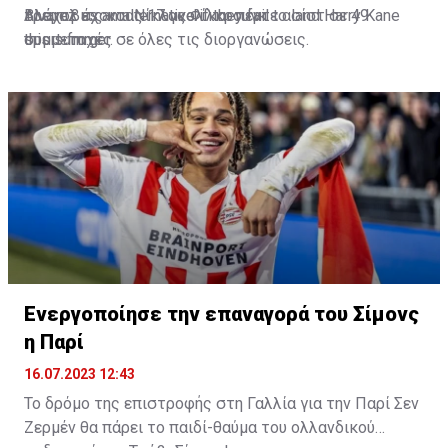
Βλάχοβιτς και Νίκλας Φίλκρουγκ.
τρεμπλ έχοντας 17 γκολ και πέντε ασίστ σε 49
Alvarez as an alternative if they fail to land Harry Kane
συμμετοχές σε όλες τις διοργανώσεις.
this summer.
sport-fm.gr
🇦🇷 🔵
#MCFC
🔴
#FCBayern
https://t.co/lj6Hu49mSu
pic.twitter.com/eGi61fRc5O
— Ekrem KONUR (@Ekremkonur)
July 15, 2023
Ενεργοποίησε την επαναγορά του Σίμονς
η Παρί
16.07.2023 12:43
Το δρόμο της επιστροφής στη Γαλλία για την Παρί Σεν
Ζερμέν θα πάρει το παιδί-θαύμα του ολλανδικού