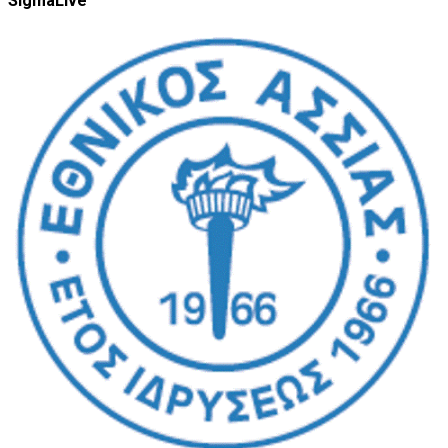
SigmaLive