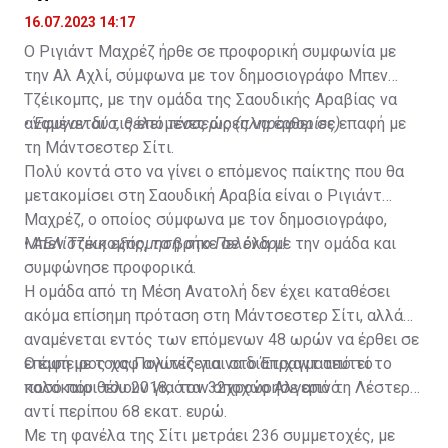
16.07.2023 14:17
Ο Ριγιάντ Μαχρέζ ήρθε σε προφορική συμφωνία με
την Αλ Αχλί, σύμφωνα με τον δημοσιογράφο Μπεν
Τζέικομπς, με την ομάδα της Σαουδικής Αραβίας να
αναμένεται τις επόμενες ώρες να έρθει σε επαφή με
•
Έφυγαν δύο, θέλει τέσσερις (πληροφορίες)
τη Μάντσεστερ Σίτι.
Πολύ κοντά στο να γίνει ο επόμενος παίκτης που θα
μετακομίσει στη Σαουδική Αραβία είναι ο Ριγιάντ
Μαχρέζ, ο οποίος σύμφωνα με τον δημοσιογράφο,
Μπεν Τζέικομπς, τα βρήκε σε όλα με την ομάδα και
•
ΑΕΛίστικη εξόρμηση στο Πελένδρι!
συμφώνησε προφορικά.
Η ομάδα από τη Μέση Ανατολή δεν έχει καταθέσει
ακόμα επίσημη πρόταση στη Μάντσεστερ Σίτι, αλλά
αναμένεται εντός των επόμενων 48 ωρών να έρθει σε
επαφή με τους Πολίτες για να διαπραγματευτεί το
Ο έμπειρος χαφ αγωνίζεται στο Έτιχαντ από το
ποσό που θέλουν για τον 32χρονο Αλγερινό.
καλοκαίρι του 2018, όταν αποχώρησε από τη Λέστερ
αντί περίπου 68 εκατ. ευρώ.
Με τη φανέλα της Σίτι μετράει 236 συμμετοχές, με