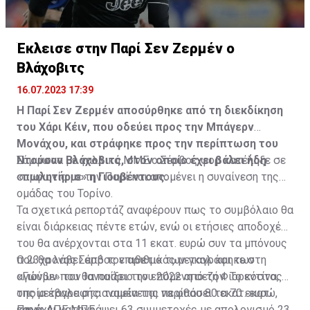
Η δημοσίευση κοινοποιήθηκε από το χρήστη サンフレッチェ広島 (@
Έκλεισε στην Παρί Σεν Ζερμέν ο
Βλάχοβιτς
16.07.2023 17:39
Η Παρί Σεν Ζερμέν αποσύρθηκε από τη διεκδίκηση
του Χάρι Κέιν, που οδεύει προς την Μπάγερν
Μονάχου, και στράφηκε προς την περίπτωση του
Ντούσαν Βλάχοβιτς, στον οποίο έχει βάλει ήδη
Σύμφωνα με γαλλικά ΜΜΕ ο Σέρβος φορ κατέληξε σε
«πωλητήριο» η Γιουβέντους.
συμφωνία με την Παρί και απομένει η συναίνεση της
ομάδας του Τορίνο.
Τα σχετικά ρεπορτάζ αναφέρουν πως το συμβόλαιο θα
είναι διάρκειας πέντε ετών, ενώ οι ετήσιες αποδοχές
του θα ανέρχονται στα 11 εκατ. ευρώ συν τα μπόνους
που θα λάβει από τον αριθμό των γκολ και των
Ο 23χρονος Σέρβος επιθετικός μεταγράφηκε στη
αγώνων που θα παίξει την επόμενη σεζόν. Το κόστος
«Γιούβε» τον Ιανουάριο του 2022 από τη Φιορεντίνα, η
της μεταγραφής αναμένεται να φθάσει τα 70 εκατ.
οποία έβαλε στα ταμεία της περίπου 80 εκατ. ευρώ,
ευρώ.
και έχει καταγράψει 63 συμμετοχές με απολογισμό 23
Πηγή: ΑΠΕ ΜΠΕ