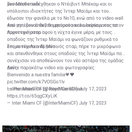
μεσοεπιθετικό.
Τον Μέσι υποδέχθηκαν ο Ντέιβιντ Μπέκαμ και οι
υπόλοιποι ιδιοκτήτες της Ίντερ Μαϊάμι και του
έδωσαν την φανέλα με το Νο10, ενώ από το video wall
του γηπέδου έπαιζαν μηνύματα καλωσορίσματος στον
Από το... μενού δεν θα μπορούσαν να λείπουν και τα
Αργεντινό σταρ.
πυροτεχνήματα αφού η νύχτα έγινε μέρα, με τους
οπαδούς της Ίντερ Μαϊάμι να φωνάζουν ρυθμικά το
όνομα του Λιονέλ Μέσι.
Στη συνέχεια ο Αργεντινός σταρ, πήρε το μικρόφωνο
και απευθύνθηκε στους οπαδούς της Ίντερ Μαϊάμι που
συνέχισαν να αποθεώνουν τον νέο αστέρα της ομάδας
τους.
Δείτε παρακάτω video και φωτογραφίες:
Bienvenido a nuestra familia💗🖤
pic.twitter.com/k7VOSGo1lv
— Inter Miami CF (@InterMiamiCF)
La PresentaSÍon by Royal Caribbean
July 17, 2023
https://t.co/65qgCXyLiK
— Inter Miami CF (@InterMiamiCF)
July 17, 2023