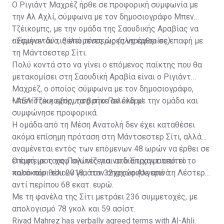
Ο Ριγιάντ Μαχρέζ ήρθε σε προφορική συμφωνία με
την Αλ Αχλί, σύμφωνα με τον δημοσιογράφο Μπεν
Τζέικομπς, με την ομάδα της Σαουδικής Αραβίας να
αναμένεται τις επόμενες ώρες να έρθει σε επαφή με
•
Έφυγαν δύο, θέλει τέσσερις (πληροφορίες)
τη Μάντσεστερ Σίτι.
Πολύ κοντά στο να γίνει ο επόμενος παίκτης που θα
μετακομίσει στη Σαουδική Αραβία είναι ο Ριγιάντ
Μαχρέζ, ο οποίος σύμφωνα με τον δημοσιογράφο,
Μπεν Τζέικομπς, τα βρήκε σε όλα με την ομάδα και
•
ΑΕΛίστικη εξόρμηση στο Πελένδρι!
συμφώνησε προφορικά.
Η ομάδα από τη Μέση Ανατολή δεν έχει καταθέσει
ακόμα επίσημη πρόταση στη Μάντσεστερ Σίτι, αλλά
αναμένεται εντός των επόμενων 48 ωρών να έρθει σε
επαφή με τους Πολίτες για να διαπραγματευτεί το
Ο έμπειρος χαφ αγωνίζεται στο Έτιχαντ από το
ποσό που θέλουν για τον 32χρονο Αλγερινό.
καλοκαίρι του 2018, όταν αποχώρησε από τη Λέστερ
αντί περίπου 68 εκατ. ευρώ.
Με τη φανέλα της Σίτι μετράει 236 συμμετοχές, με
απολογισμό 78 γκολ και 59 ασίστ.
Riyad Mahrez has verbally agreed terms with Al-Ahli.