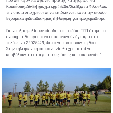
που διεξάγονται αγώνες πρώτης κατηγορίας, θα
πρέπει απαραιτήτως να έχει εκδώσει Κάρτα Φιλάθλου,
Κρατήσεις ΑΜΕΑ (μέχρι τις 17/07/2023)
την οποία υποχρεούται να επιδεικνύει κατά την είσοδό
του στο στάδιο και κατά την αγορά του εισιτηρίου.
Έχουμε στην διάθεση μας 14 θέσεις για τροχοκάθισμα.
Για να εξασφαλίσουν είσοδο στο στάδιο ΓΣΠ άτομα με
αναπηρία, θα πρέπει να επικοινωνούν έγκαιρα στο
τηλέφωνο 22025429, ώστε να κρατήσουν τη θέση
τους.
Στην τηλεφωνική επικοινωνία θα χρειαστεί να
υποβάλουν τα στοιχεία τους, όπως και του συνοδού
τους. Τα στοιχεία που χρειάζονται είναι:
ονοματεπώνυμο, αριθμός πινακίδας αυτοκινήτου,
κάρτα ΑμεΑ και αριθμός κάρτας φιλάθλου του
συνοδού.»