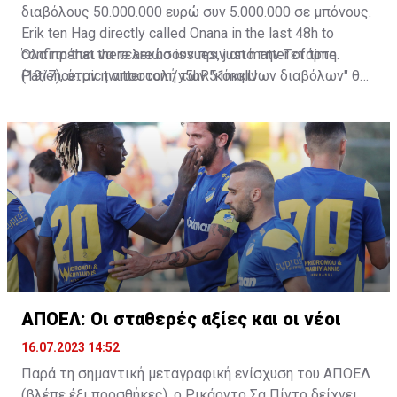
διαβόλους 50.000.000 ευρώ συν 5.000.000 σε μπόνους.
Erik ten Hag directly called Onana in the last 48h to
confirm that there are no issues, just matter of time.
Όλα πρέπει να τελειώσουν πριν από την Τετάρτη
Patience.
(19/7), όταν η αποστολή των "κόκκινων διαβόλων" θα
pic.twitter.com/y5hR51mqlU
— Fabrizio Romano (@FabrizioRomano)
αναχωρήσει για περιοδεία στις ΗΠΑ.
July 16, 2023
ΑΠΟΕΛ: Οι σταθερές αξίες και οι νέοι
16.07.2023 14:52
Παρά τη σημαντική μεταγραφική ενίσχυση του ΑΠΟΕΛ
(βλέπε έξι προσθήκες), ο Ρικάρντο Σα Πίντο δείχνει