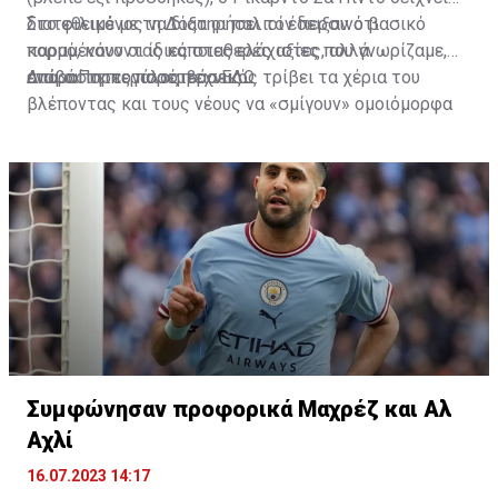
διατεθειμένος να διατηρήσει τον περσινό βασικό
Στο φιλικό με τη Δόξα οι παλιοί έδειξαν ότι
κορμό, κάνοντας κάποιες ελάχιστες, αλλά
παραμένουν οι ίδιες σταθερές αξίες που γνωρίζαμε,
απαραίτητες παρεμβάσεις.
ενώ ο Πορτογάλος τεχνικός τρίβει τα χέρια του
Διαβάστε περισσότερα
ΕΔΩ
.
βλέποντας και τους νέους να «σμίγουν» ομοιόμορφα
στο γήπεδο με το περσινό ρόστερ.
Συμφώνησαν προφορικά Μαχρέζ και Αλ
Αχλί
16.07.2023 14:17