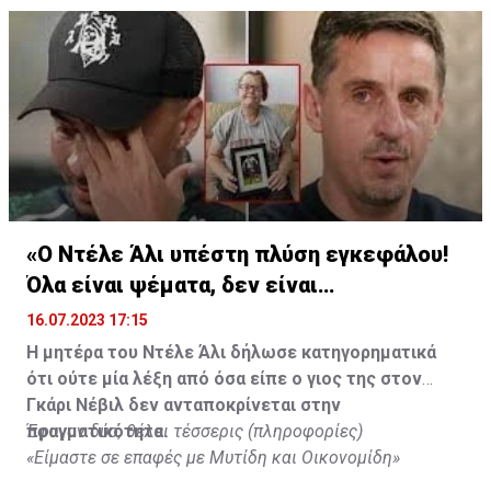
«Ο Ντέλε Άλι υπέστη πλύση εγκεφάλου!
Όλα είναι ψέματα, δεν είναι
υιοθετημένος»
16.07.2023 17:15
Η μητέρα του Ντέλε Άλι δήλωσε κατηγορηματικά
ότι ούτε μία λέξη από όσα είπε ο γιος της στον
Γκάρι Νέβιλ δεν ανταποκρίνεται στην
πραγματικότητα.
Έφυγαν δύο, θέλει τέσσερις (πληροφορίες)
«Είμαστε σε επαφές με Μυτίδη και Οικονομίδη»