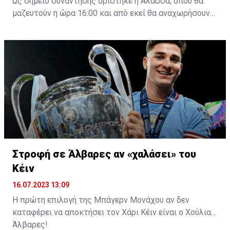
Ως σημείο συνάντησης ορίστηκε η Άλασσα, όπου θα
μαζευτούν η ώρα 16:00 και από εκεί θα αναχωρήσουν
με προορισμό το κοινοτικό γήπεδο Πελενδρίου, για να
δώοσυν το παρών τους στην απογευματινή προπόνηση
της ομάδας.
Στροφή σε Άλβαρες αν «χαλάσει» του
Κέιν
16.07.2023 13:09
Η πρώτη επιλογή της Μπάγερν Μονάχου αν δεν
καταφέρει να αποκτήσει τον Χάρι Κέιν είναι ο Χούλιαν
Άλβαρες!