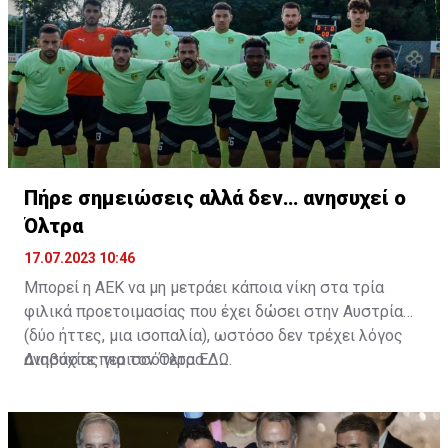
Πήρε σημειώσεις αλλά δεν… ανησυχεί ο
Όλτρα
17.07.2023 10:46
Μπορεί η ΑΕΚ να μη μετράει κάποια νίκη στα τρία
φιλικά προετοιμασίας που έχει δώσει στην Αυστρία
(δύο ήττες, μια ισοπαλία), ωστόσο δεν τρέχει λόγος
ανησυχίας για τον Όλτρα.
Διαβάστε περισσότερα
ΕΔΩ
.