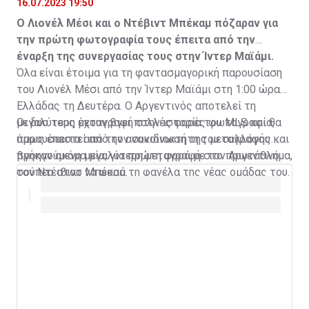
16.07.2023 19:50
Ο Λιονέλ Μέσι και ο Ντέβιντ Μπέκαμ πόζαραν για
την πρώτη φωτογραφία τους έπειτα από την
έναρξη της συνεργασίας τους στην Ίντερ Μαϊάμι.
Όλα είναι έτοιμα για τη φαντασμαγορική παρουσίαση
του Λιονέλ Μέσι από την Ίντερ Μαϊάμι στη 1:00 ώρα
Ελλάδας τη Δευτέρα. Ο Αργεντινός αποτελεί τη
μεγαλύτερη μεταγραφή στην ιστορία του MLS και θα
Οι δυο τους έχουν βγει πολλές φορές φωτογραφία,
παρουσιαστεί από τον συνιδιοκτήτη του συλλόγου και
όμως έπειτα από την ανακοίνωση της μεταγραφής
προηγούμενη μεγαλύτερη μεταγραφή στο πρωτάθλημα,
βγήκαν ακόμα μία, για πρώτη φορά με τον Αργεντινό
τον Ντέιβιντ Μπέκαμ.
σούπερ σταρ να φορά τη φανέλα της νέας ομάδας του.