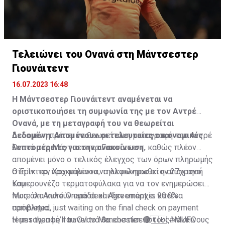
Τελειώνει του Ονανά στη Μάντσεστερ
Γιουνάιτεντ
16.07.2023 16:48
Η Μάντσεστερ Γιουνάιτεντ αναμένεται να
οριστικοποιήσει τη συμφωνία της με τον Αντρέ
Ονανά, με τη μεταγραφή του να θεωρείται
δεδομένη. Απομένουν οι τελευταίες οικονομικές
Δεδομένη πρέπει να θεωρείται η μεταγραφή του Αντρέ
λεπτομέρειες για την ανακοίνωση.
Ονανά στη Μάντσεστερ Γιουνάιτεντ, καθώς πλέον
απομένει μόνο ο τελικός έλεγχος των όρων πληρωμής
στη Ίντερ, προκειμένου να ολοκληρωθεί η απόκτησή
Ο Έρικ τεν Χαχ μάλιστα, τηλεφώνησε στον 27χρονο
του.
Καμερουνέζο τερματοφύλακα για να τον ενημερώσει
πως όλα κυλούν ομάδα και δεν υπάρχει κανένα
More on André Onana deal. Agreement is 99.9%
πρόβλημα.
completed, just waiting on the final check on payment
terms then he’ll travel to Manchester. 🔴🇨🇲
Η μεταγραφή του Ονανά θα κοστίσει στους κόκκινους
#MUFC