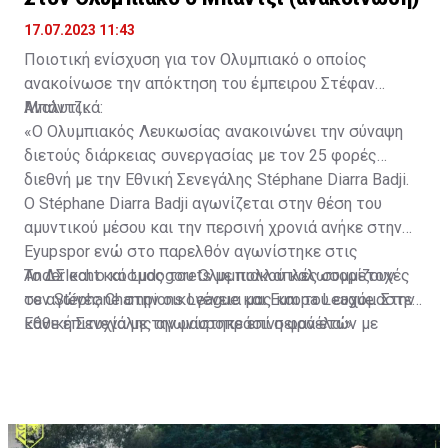
17.07.2023 11:43
Ποιοτική ενίσχυση για τον Ολυμπιακό ο οποίος
ανακοίνωσε την απόκτηση του έμπειρου Στέφαν
Μπάντζι.
Αναλυτικά:
«Ο Ολυμπιακός Λευκωσίας ανακοινώνει την σύναψη
διετούς διάρκειας συνεργασίας με τον 25 φορές
διεθνή με την Εθνική Σενεγάλης Stéphane Diarra Badji.
Ο Stéphane Diarra Badji αγωνίζεται στην θέση του
αμυντικού μέσου και την περσινή χρονιά ανήκε στην
Eyupspor ενώ στο παρελθόν αγωνίστηκε στις
Anderlecht και Ludogorets με πολλαπλές συμμετοχές
Το ΔΣ και ο κόσμος του Ολυμπιακού καλωσορίζουν
σε αγώνες Champions League και Europa League. Στην
τον Stéphane στην οικογένεια μας και του ευχόμαστε
Εθνική Σενεγάλης αγωνίστηκε επί σειρά ετών με
κάθε επιτυχία με την μαυροπράσινη φανέλα.»
συμπαίκτες όπως οι: Sadio Mane, Idrissa Gueye,
Cheikhou Kouyate, Papiss Cisse. Χαρακτηρίζεται από
εξαιρετικά αθλητικά προσόντα, τάκλιν ακριβείας και
άριστη τοποθέτηση σε όλο τον χώρο του κέντρου.