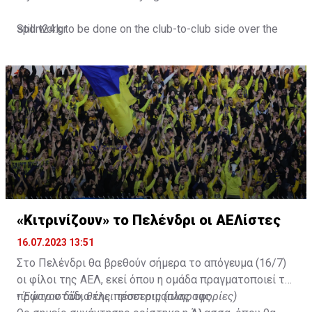
Still work to be done on the club-to-club side over the
sport24.gr
next 24-48 hours.
Not a done deal yet, but Mahrez is keen on the move and
Al-Ahli hope to move fast.🇸🇦
pic.twitter.com/Z0SmniQXIP
— Ben Jacobs (@JacobsBen)
July 15, 2023
«Κιτρινίζουν» το Πελένδρι οι ΑΕΛίστες
16.07.2023 13:51
Στο Πελένδρι θα βρεθούν σήμερα το απόγευμα (16/7)
οι φίλοι της ΑΕΛ, εκεί όπου η ομάδα πραγματοποιεί το
πρώτο στάδιο της προετοιμασίας της.
•
Έφυγαν δύο, θέλει τέσσερις (πληροφορίες)