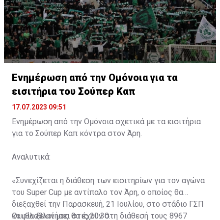
Ενημέρωση από την Ομόνοια για τα
εισιτήρια του Σούπερ Καπ
17.07.2023 09:51
Ενημέρωση από την Ομόνοια σχετικά με τα εισιτήρια
για το Σούπερ Καπ κόντρα στον Άρη.
Αναλυτικά:
«Συνεχίζεται η διάθεση των εισιτηρίων για τον αγώνα
του Super Cup με αντίπαλο τον Άρη, ο οποίος θα
διεξαχθεί την Παρασκευή, 21 Ιουλίου, στο στάδιο ΓΣΠ
και θα ξεκινήσει στις 20:30.
Οι φίλαθλοί μας θα έχουν στη διάθεσή τους 8967