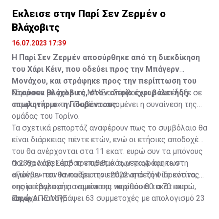
Η δημοσίευση κοινοποιήθηκε από το χρήστη サンフレッチェ広島 (@
Έκλεισε στην Παρί Σεν Ζερμέν ο
Βλάχοβιτς
16.07.2023 17:39
Η Παρί Σεν Ζερμέν αποσύρθηκε από τη διεκδίκηση
του Χάρι Κέιν, που οδεύει προς την Μπάγερν
Μονάχου, και στράφηκε προς την περίπτωση του
Ντούσαν Βλάχοβιτς, στον οποίο έχει βάλει ήδη
Σύμφωνα με γαλλικά ΜΜΕ ο Σέρβος φορ κατέληξε σε
«πωλητήριο» η Γιουβέντους.
συμφωνία με την Παρί και απομένει η συναίνεση της
ομάδας του Τορίνο.
Τα σχετικά ρεπορτάζ αναφέρουν πως το συμβόλαιο θα
είναι διάρκειας πέντε ετών, ενώ οι ετήσιες αποδοχές
του θα ανέρχονται στα 11 εκατ. ευρώ συν τα μπόνους
που θα λάβει από τον αριθμό των γκολ και των
Ο 23χρονος Σέρβος επιθετικός μεταγράφηκε στη
αγώνων που θα παίξει την επόμενη σεζόν. Το κόστος
«Γιούβε» τον Ιανουάριο του 2022 από τη Φιορεντίνα, η
της μεταγραφής αναμένεται να φθάσει τα 70 εκατ.
οποία έβαλε στα ταμεία της περίπου 80 εκατ. ευρώ,
ευρώ.
και έχει καταγράψει 63 συμμετοχές με απολογισμό 23
Πηγή: ΑΠΕ ΜΠΕ
γκολ και έξι ασίστ.