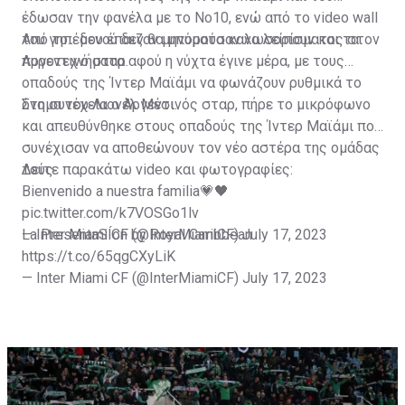
έδωσαν την φανέλα με το Νο10, ενώ από το video wall
του γηπέδου έπαιζαν μηνύματα καλωσορίσματος στον
Από το... μενού δεν θα μπορούσαν να λείπουν και τα
Αργεντινό σταρ.
πυροτεχνήματα αφού η νύχτα έγινε μέρα, με τους
οπαδούς της Ίντερ Μαϊάμι να φωνάζουν ρυθμικά το
όνομα του Λιονέλ Μέσι.
Στη συνέχεια ο Αργεντινός σταρ, πήρε το μικρόφωνο
και απευθύνθηκε στους οπαδούς της Ίντερ Μαϊάμι που
συνέχισαν να αποθεώνουν τον νέο αστέρα της ομάδας
τους.
Δείτε παρακάτω video και φωτογραφίες:
Bienvenido a nuestra familia💗🖤
pic.twitter.com/k7VOSGo1lv
— Inter Miami CF (@InterMiamiCF)
La PresentaSÍon by Royal Caribbean
July 17, 2023
https://t.co/65qgCXyLiK
— Inter Miami CF (@InterMiamiCF)
July 17, 2023