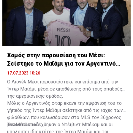
Χαμός στην παρουσίαση του Μέσι:
Σείστηκε το Μαϊάμι για τον Αργεντινό
σταρ
17.07.2023 10:26
Ο Λιονέλ Μέσι παρουσιάστηκε και επίσημα από την
Ίντερ Μαϊάμι, μέσα σε αποθέωσης από τους οπαδούς
της αμερικανικής ομάδας.
Μόλις ο Αργεντινός σταρ έκανε την εμφάνισή του το
γήπεδο της Ίντερ Μαϊάμι σείστηκε από τις ιαχές των
φιλάθλων, που καλωσόρισαν στο MLS τον 36χρονος
μεσοεπιθετικό.
Τον Μέσι υποδέχθηκαν ο Ντέιβιντ Μπέκαμ και οι
υπόλοιποι ιδιοκτήτες της Ίντερ Μαϊάμι και του