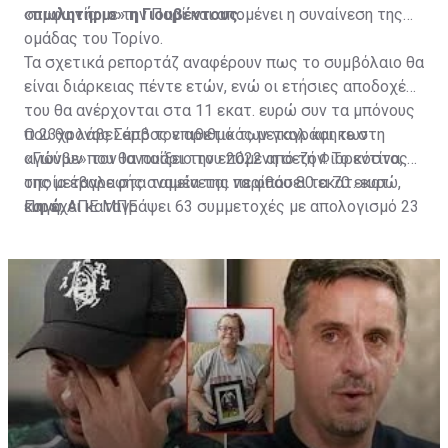
«πωλητήριο» η Γιουβέντους.
συμφωνία με την Παρί και απομένει η συναίνεση της
ομάδας του Τορίνο.
Τα σχετικά ρεπορτάζ αναφέρουν πως το συμβόλαιο θα
είναι διάρκειας πέντε ετών, ενώ οι ετήσιες αποδοχές
του θα ανέρχονται στα 11 εκατ. ευρώ συν τα μπόνους
που θα λάβει από τον αριθμό των γκολ και των
Ο 23χρονος Σέρβος επιθετικός μεταγράφηκε στη
αγώνων που θα παίξει την επόμενη σεζόν. Το κόστος
«Γιούβε» τον Ιανουάριο του 2022 από τη Φιορεντίνα, η
της μεταγραφής αναμένεται να φθάσει τα 70 εκατ.
οποία έβαλε στα ταμεία της περίπου 80 εκατ. ευρώ,
ευρώ.
και έχει καταγράψει 63 συμμετοχές με απολογισμό 23
Πηγή: ΑΠΕ ΜΠΕ
γκολ και έξι ασίστ.