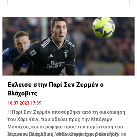
Έκλεισε στην Παρί Σεν Ζερμέν ο
Η δημοσίευση κοινοποιήθηκε από το χρήστη サンフレッチェ広島 (@
Βλάχοβιτς
16.07.2023 17:39
Η Παρί Σεν Ζερμέν αποσύρθηκε από τη διεκδίκηση
του Χάρι Κέιν, που οδεύει προς την Μπάγερν
Μονάχου, και στράφηκε προς την περίπτωση του
Ντούσαν Βλάχοβιτς, στον οποίο έχει βάλει ήδη
Σύμφωνα με γαλλικά ΜΜΕ ο Σέρβος φορ κατέληξε σε