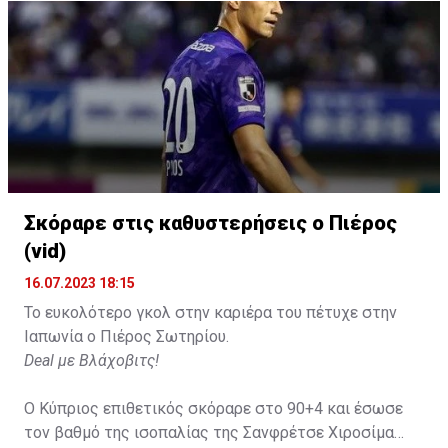
Η δημοσίευση κοινοποιήθηκε από το χρήστη David Beckham (
Σκόραρε στις καθυστερήσεις ο Πιέρος
(vid)
16.07.2023 18:15
Το ευκολότερο γκολ στην καριέρα του πέτυχε στην
Ιαπωνία ο Πιέρος Σωτηρίου.
Deal με Βλάχοβιτς!
Ο Κύπριος επιθετικός σκόραρε στο 90+4 και έσωσε
τον βαθμό της ισοπαλίας της Σανφρέτσε Χιροσίμα