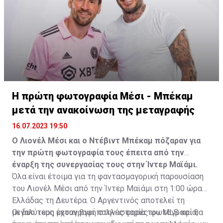
Η πρώτη φωτογραφία Μέσι - Μπέκαμ
μετά την ανακοίνωση της μεταγραφής
16.07.2023 19:50
Ο Λιονέλ Μέσι και ο Ντέβιντ Μπέκαμ πόζαραν για
την πρώτη φωτογραφία τους έπειτα από την
έναρξη της συνεργασίας τους στην Ίντερ Μαϊάμι.
Όλα είναι έτοιμα για τη φαντασμαγορική παρουσίαση
του Λιονέλ Μέσι από την Ίντερ Μαϊάμι στη 1:00 ώρα
Ελλάδας τη Δευτέρα. Ο Αργεντινός αποτελεί τη
μεγαλύτερη μεταγραφή στην ιστορία του MLS και θα
Οι δυο τους έχουν βγει πολλές φορές φωτογραφία,