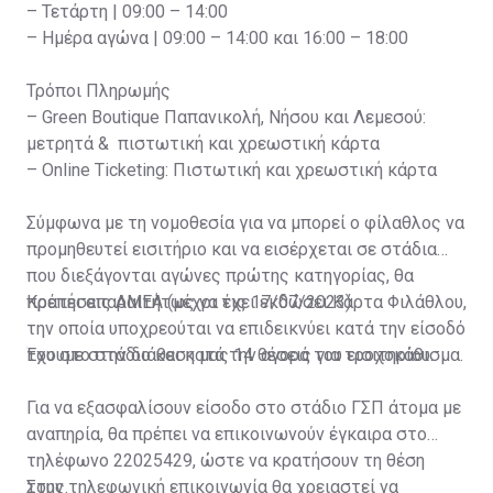
– Τετάρτη | 09:00 – 14:00
– Ημέρα αγώνα | 09:00 – 14:00 και 16:00 – 18:00
Τρόποι Πληρωμής
– Green Boutique Παπανικολή, Νήσου και Λεμεσού:
μετρητά & πιστωτική και χρεωστική κάρτα
– Online Ticketing: Πιστωτική και χρεωστική κάρτα
Σύμφωνα με τη νομοθεσία για να μπορεί ο φίλαθλος να
προμηθευτεί εισιτήριο και να εισέρχεται σε στάδια
που διεξάγονται αγώνες πρώτης κατηγορίας, θα
πρέπει απαραιτήτως να έχει εκδώσει Κάρτα Φιλάθλου,
Κρατήσεις ΑΜΕΑ (μέχρι τις 17/07/2023)
την οποία υποχρεούται να επιδεικνύει κατά την είσοδό
του στο στάδιο και κατά την αγορά του εισιτηρίου.
Έχουμε στην διάθεση μας 14 θέσεις για τροχοκάθισμα.
Για να εξασφαλίσουν είσοδο στο στάδιο ΓΣΠ άτομα με
αναπηρία, θα πρέπει να επικοινωνούν έγκαιρα στο
τηλέφωνο 22025429, ώστε να κρατήσουν τη θέση
τους.
Στην τηλεφωνική επικοινωνία θα χρειαστεί να