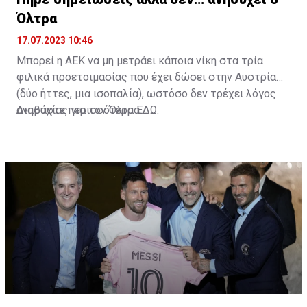
Όλτρα
17.07.2023 10:46
Μπορεί η ΑΕΚ να μη μετράει κάποια νίκη στα τρία
φιλικά προετοιμασίας που έχει δώσει στην Αυστρία
(δύο ήττες, μια ισοπαλία), ωστόσο δεν τρέχει λόγος
ανησυχίας για τον Όλτρα.
Διαβάστε περισσότερα
ΕΔΩ
.