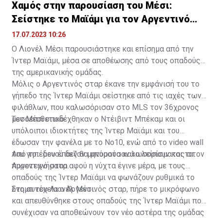
Χαμός στην παρουσίαση του Μέσι:
Σείστηκε το Μαϊάμι για τον Αργεντινό
σταρ
17.07.2023 10:26
Ο Λιονέλ Μέσι παρουσιάστηκε και επίσημα από την
Ίντερ Μαϊάμι, μέσα σε αποθέωσης από τους οπαδούς
της αμερικανικής ομάδας.
Μόλις ο Αργεντινός σταρ έκανε την εμφάνισή του το
γήπεδο της Ίντερ Μαϊάμι σείστηκε από τις ιαχές των
φιλάθλων, που καλωσόρισαν στο MLS τον 36χρονος
μεσοεπιθετικό.
Τον Μέσι υποδέχθηκαν ο Ντέιβιντ Μπέκαμ και οι
υπόλοιποι ιδιοκτήτες της Ίντερ Μαϊάμι και του
έδωσαν την φανέλα με το Νο10, ενώ από το video wall
του γηπέδου έπαιζαν μηνύματα καλωσορίσματος στον
Από το... μενού δεν θα μπορούσαν να λείπουν και τα
Αργεντινό σταρ.
πυροτεχνήματα αφού η νύχτα έγινε μέρα, με τους
οπαδούς της Ίντερ Μαϊάμι να φωνάζουν ρυθμικά το
όνομα του Λιονέλ Μέσι.
Στη συνέχεια ο Αργεντινός σταρ, πήρε το μικρόφωνο
και απευθύνθηκε στους οπαδούς της Ίντερ Μαϊάμι που
συνέχισαν να αποθεώνουν τον νέο αστέρα της ομάδας