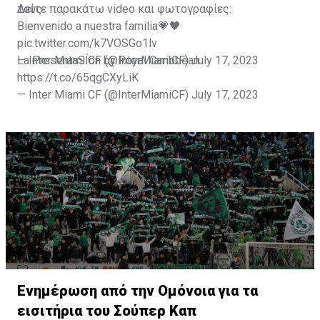
τους.
Δείτε παρακάτω video και φωτογραφίες:
Bienvenido a nuestra familia💗🖤
pic.twitter.com/k7VOSGo1lv
— Inter Miami CF (@InterMiamiCF)
La PresentaSÍon by Royal Caribbean
July 17, 2023
https://t.co/65qgCXyLiK
— Inter Miami CF (@InterMiamiCF)
July 17, 2023
Ενημέρωση από την Ομόνοια για τα
εισιτήρια του Σούπερ Καπ