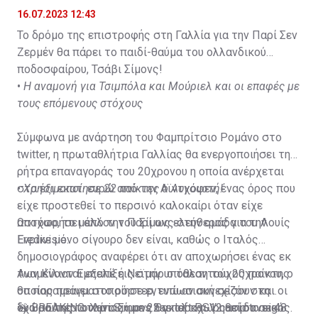
16.07.2023 12:43
Το δρόμο της επιστροφής στη Γαλλία για την Παρί Σεν
Ζερμέν θα πάρει το παιδί-θαύμα του ολλανδικού
ποδοσφαίρου, Τσάβι Σίμονς!
•
Η αναμονή για Τσιμπόλα και Μούριελ και οι επαφές με
τους επόμενους στόχους
Σύμφωνα με ανάρτηση του Φαμπρίτσιο Ρομάνο στο
twitter, η πρωταθλήτρια Γαλλίας θα ενεργοποιήσει τη
ρήτρα επαναγοράς του 20χρονου η οποία ανέρχεται
στα έξι εκατ. ευρώ από την Αϊντχόφεν, ένας όρος που
•
Χρησιμοποίησε 22 παίκτες ο Αυγουστή!
είχε προστεθεί το περσινό καλοκαίρι όταν είχε
αποχωρήσει από την Παρί ως ελεύθερος για την
Ωστόσο, το μέλλον του Σίμονς στην ομάδα του Λουίς
Eredivisie.
Ενρίκε μόνο σίγουρο δεν είναι, καθώς ο Ιταλός
δημοσιογράφος αναφέρει ότι αν αποχωρήσει ένας εκ
των Κίλιαν Εμπαπέ ή Νεϊμάρ o ταλαντούχος παίκτης
Αναμένονται εξελίξεις στην υπόθεση του 20χρονου, ο
θα παραμείνει στο ρόστερ, ενώ αν συνεχίσουν και οι
οποίος πραγματοποίησε εντυπωσιακή σεζόν στη
δυο σούπερ σταρ ο Σίμονς θα παραχωρηθεί δανεικός.
«χώρα της τουλίπας» με 22 γκολ και 12 ασίστ σε 48
🚨 BREAKING: Xavi Simons has left PSV camp to sign