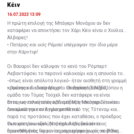
Κέιν
16.07.2023 13:09
Η πρώτη επιλογή της Μπάγερν Μονάχου αν δεν
καταφέρει να αποκτήσει τον Χάρι Κέιν είναι ο Χούλιαν
Άλβαρες!
•
Πατέρας και υιός Ράμσεϊ υπέγραψαν την ίδια μέρα
στην Κάρντιφ!
Οι Βαυαροί δεν κάλυψαν το κενό του Ρόμπερτ
Λεβαντόφσκι το περσινό καλοκαίρι και η απουσία του
-όπως είναι απόλυτα λογικό- ήταν αισθητή στη γραμμή
κρούσης και ιδιαίτερα στο Champions League, όπου η
•
Ομόνοια: Γιούσεφ Μεχρί... σε δράση! (ΒΙΝΤΕΟ)
ομάδα του Τόμας Τούχελ δεν κατάφερε να είναι
ανταγωνιστική απέναντι στη Μάντσεστερ Σίτι και
Έτσι, τις τελευταίες εβδομάδες η Μπάγερν κινείται
αποκλείστηκε στα προημιτελικά.
δυναμικά για τον Άγγλο επιθετικό της Τότεναμ και
παρά τις προτάσεις που έχει καταθέσει, ο πρόεδρος
των «σπιρουνιών», Ντάνιελ Λέβι, δεν είναι
Οι παραπάνω εξελίξεις έχουν αναγκάσει τους
διατεθειμένος να τον παραχωρήσει χωρίς να βάλει
πρωταθλητές Γερμανίας να στραφούν και σε άλλες