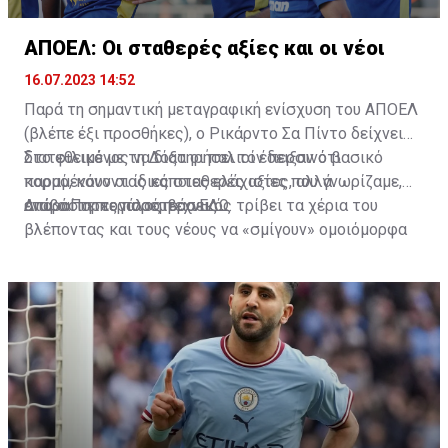
ΑΠΟΕΛ: Οι σταθερές αξίες και οι νέοι
16.07.2023 14:52
Παρά τη σημαντική μεταγραφική ενίσχυση του ΑΠΟΕΛ
(βλέπε έξι προσθήκες), ο Ρικάρντο Σα Πίντο δείχνει
διατεθειμένος να διατηρήσει τον περσινό βασικό
Στο φιλικό με τη Δόξα οι παλιοί έδειξαν ότι
κορμό, κάνοντας κάποιες ελάχιστες, αλλά
παραμένουν οι ίδιες σταθερές αξίες που γνωρίζαμε,
απαραίτητες παρεμβάσεις.
ενώ ο Πορτογάλος τεχνικός τρίβει τα χέρια του
Διαβάστε περισσότερα
ΕΔΩ
.
βλέποντας και τους νέους να «σμίγουν» ομοιόμορφα
στο γήπεδο με το περσινό ρόστερ.