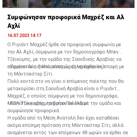
Συμφώνησαν προφορικά Μαχρέζ και Αλ
Αχλί
16.07.2023 14:17
Ο Ριγιάντ Μαχρέζ ήρθε σε προφορική συμφωνία με
την Αλ Αχλί, σύμφωνα με τον δημοσιογράφο Μπεν
Τζέικομπς, με την ομάδα της Σαουδικής Αραβίας να
αναμένεται τις επόμενες ώρες να έρθει σε επαφή με
•
Έφυγαν δύο, θέλει τέσσερις (πληροφορίες)
τη Μάντσεστερ Σίτι.
Πολύ κοντά στο να γίνει ο επόμενος παίκτης που θα
μετακομίσει στη Σαουδική Αραβία είναι ο Ριγιάντ
Μαχρέζ, ο οποίος σύμφωνα με τον δημοσιογράφο,
Μπεν Τζέικομπς, τα βρήκε σε όλα με την ομάδα και
•
ΑΕΛίστικη εξόρμηση στο Πελένδρι!
συμφώνησε προφορικά.
Η ομάδα από τη Μέση Ανατολή δεν έχει καταθέσει
ακόμα επίσημη πρόταση στη Μάντσεστερ Σίτι, αλλά
αναμένεται εντός των επόμενων 48 ωρών να έρθει σε