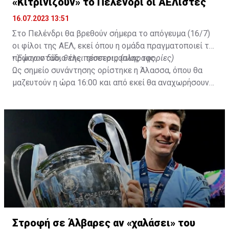
«Κιτρινίζουν» το Πελένδρι οι ΑΕΛίστες
16.07.2023 13:51
Στο Πελένδρι θα βρεθούν σήμερα το απόγευμα (16/7)
οι φίλοι της ΑΕΛ, εκεί όπου η ομάδα πραγματοποιεί το
πρώτο στάδιο της προετοιμασίας της.
•
Έφυγαν δύο, θέλει τέσσερις (πληροφορίες)
Ως σημείο συνάντησης ορίστηκε η Άλασσα, όπου θα
μαζευτούν η ώρα 16:00 και από εκεί θα αναχωρήσουν
με προορισμό το κοινοτικό γήπεδο Πελενδρίου, για να
δώοσυν το παρών τους στην απογευματινή προπόνηση
της ομάδας.
Στροφή σε Άλβαρες αν «χαλάσει» του