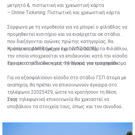
μετρητά & πιστωτική και χρεωστική κάρτα
– Online Ticketing: Πιστωτική και χρεωστική κάρτα
Σύμφωνα με τη νομοθεσία για να μπορεί ο φίλαθλος να
προμηθευτεί εισιτήριο και να εισέρχεται σε στάδια
που διεξάγονται αγώνες πρώτης κατηγορίας, θα
πρέπει απαραιτήτως να έχει εκδώσει Κάρτα Φιλάθλου,
Κρατήσεις ΑΜΕΑ (μέχρι τις 17/07/2023)
την οποία υποχρεούται να επιδεικνύει κατά την είσοδό
του στο στάδιο και κατά την αγορά του εισιτηρίου.
Έχουμε στην διάθεση μας 14 θέσεις για τροχοκάθισμα.
Για να εξασφαλίσουν είσοδο στο στάδιο ΓΣΠ άτομα με
αναπηρία, θα πρέπει να επικοινωνούν έγκαιρα στο
τηλέφωνο 22025429, ώστε να κρατήσουν τη θέση
τους.
Στην τηλεφωνική επικοινωνία θα χρειαστεί να
υποβάλουν τα στοιχεία τους, όπως και του συνοδού
τους. Τα στοιχεία που χρειάζονται είναι:
ονοματεπώνυμο, αριθμός πινακίδας αυτοκινήτου,
κάρτα ΑμεΑ και αριθμός κάρτας φιλάθλου του