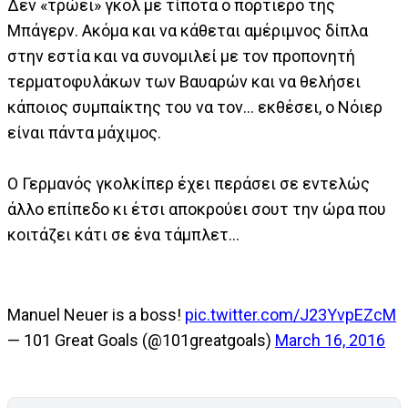
Δεν «τρώει» γκολ με τίποτα ο πορτιέρο της
Μπάγερν. Ακόμα και να κάθεται αμέριμνος δίπλα
στην εστία και να συνομιλεί με τον προπονητή
τερματοφυλάκων των Βαυαρών και να θελήσει
κάποιος συμπαίκτης του να τον... εκθέσει, ο Νόιερ
είναι πάντα μάχιμος.
Ο Γερμανός γκολκίπερ έχει περάσει σε εντελώς
άλλο επίπεδο κι έτσι αποκρούει σουτ την ώρα που
κοιτάζει κάτι σε ένα τάμπλετ...
Manuel Neuer is a boss!
pic.twitter.com/J23YvpEZcM
— 101 Great Goals (@101greatgoals)
March 16, 2016