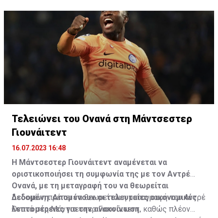
του στα υπνωτικά χάπια.
σχολείο. Έχουμε όλα τα αποδεικτικά στοιχεία που
δείχνουν τον Ντέλε μαζί με τον πατέρα του όταν ήταν
παιδί. Του έχει γίνει πλύση εγκεφάλου», πρόσθεσε.
Τελειώνει του Ονανά στη Μάντσεστερ
Γιουνάιτεντ
16.07.2023 16:48
Η Μάντσεστερ Γιουνάιτεντ αναμένεται να
οριστικοποιήσει τη συμφωνία της με τον Αντρέ
Ονανά, με τη μεταγραφή του να θεωρείται
δεδομένη. Απομένουν οι τελευταίες οικονομικές
Δεδομένη πρέπει να θεωρείται η μεταγραφή του Αντρέ
λεπτομέρειες για την ανακοίνωση.
Ονανά στη Μάντσεστερ Γιουνάιτεντ, καθώς πλέον