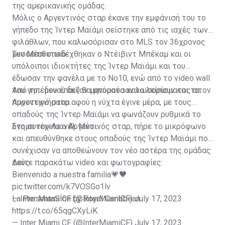
της αμερικανικής ομάδας.
Μόλις ο Αργεντινός σταρ έκανε την εμφάνισή του το
γήπεδο της Ίντερ Μαϊάμι σείστηκε από τις ιαχές των
φιλάθλων, που καλωσόρισαν στο MLS τον 36χρονος
μεσοεπιθετικό.
Τον Μέσι υποδέχθηκαν ο Ντέιβιντ Μπέκαμ και οι
υπόλοιποι ιδιοκτήτες της Ίντερ Μαϊάμι και του
έδωσαν την φανέλα με το Νο10, ενώ από το video wall
του γηπέδου έπαιζαν μηνύματα καλωσορίσματος στον
Από το... μενού δεν θα μπορούσαν να λείπουν και τα
Αργεντινό σταρ.
πυροτεχνήματα αφού η νύχτα έγινε μέρα, με τους
οπαδούς της Ίντερ Μαϊάμι να φωνάζουν ρυθμικά το
όνομα του Λιονέλ Μέσι.
Στη συνέχεια ο Αργεντινός σταρ, πήρε το μικρόφωνο
και απευθύνθηκε στους οπαδούς της Ίντερ Μαϊάμι που
συνέχισαν να αποθεώνουν τον νέο αστέρα της ομάδας
τους.
Δείτε παρακάτω video και φωτογραφίες:
Bienvenido a nuestra familia💗🖤
pic.twitter.com/k7VOSGo1lv
— Inter Miami CF (@InterMiamiCF)
La PresentaSÍon by Royal Caribbean
July 17, 2023
https://t.co/65qgCXyLiK
— Inter Miami CF (@InterMiamiCF)
July 17, 2023