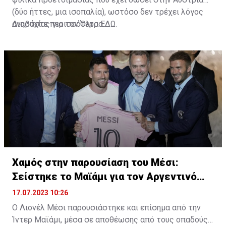
(δύο ήττες, μια ισοπαλία), ωστόσο δεν τρέχει λόγος
ανησυχίας για τον Όλτρα.
Διαβάστε περισσότερα
ΕΔΩ
.
Χαμός στην παρουσίαση του Μέσι:
Σείστηκε το Μαϊάμι για τον Αργεντινό
σταρ
17.07.2023 10:26
Ο Λιονέλ Μέσι παρουσιάστηκε και επίσημα από την
Ίντερ Μαϊάμι, μέσα σε αποθέωσης από τους οπαδούς