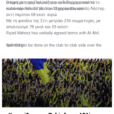
επαφή με τους Πολίτες για να διαπραγματευτεί το
Ο έμπειρος χαφ αγωνίζεται στο Έτιχαντ από το
ποσό που θέλουν για τον 32χρονο Αλγερινό.
καλοκαίρι του 2018, όταν αποχώρησε από τη Λέστερ
αντί περίπου 68 εκατ. ευρώ.
Με τη φανέλα της Σίτι μετράει 236 συμμετοχές, με
απολογισμό 78 γκολ και 59 ασίστ.
Riyad Mahrez has verbally agreed terms with Al-Ahli.
Still work to be done on the club-to-club side over the
sport24.gr
next 24-48 hours.
Not a done deal yet, but Mahrez is keen on the move and
Al-Ahli hope to move fast.🇸🇦
pic.twitter.com/Z0SmniQXIP
— Ben Jacobs (@JacobsBen)
July 15, 2023