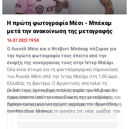
Η πρώτη φωτογραφία Μέσι - Μπέκαμ
μετά την ανακοίνωση της μεταγραφής
16.07.2023 19:50
Ο Λιονέλ Μέσι και ο Ντέβιντ Μπέκαμ πόζαραν για
την πρώτη φωτογραφία τους έπειτα από την
έναρξη της συνεργασίας τους στην Ίντερ Μαϊάμι.
Όλα είναι έτοιμα για τη φαντασμαγορική παρουσίαση
του Λιονέλ Μέσι από την Ίντερ Μαϊάμι στη 1:00 ώρα
Ελλάδας τη Δευτέρα. Ο Αργεντινός αποτελεί τη
μεγαλύτερη μεταγραφή στην ιστορία του MLS και θα
Οι δυο τους έχουν βγει πολλές φορές φωτογραφία,
παρουσιαστεί από τον συνιδιοκτήτη του συλλόγου και
όμως έπειτα από την ανακοίνωση της μεταγραφής
προηγούμενη μεγαλύτερη μεταγραφή στο πρωτάθλημα,
βγήκαν ακόμα μία, για πρώτη φορά με τον Αργεντινό
τον Ντέιβιντ Μπέκαμ.
σούπερ σταρ να φορά τη φανέλα της νέας ομάδας του.