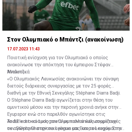
Στον Ολυμπιακό ο Μπάντζι (ανακοίνωση)
17.07.2023 11:43
Ποιοτική ενίσχυση για τον Ολυμπιακό ο οποίος
ανακοίνωσε την απόκτηση του έμπειρου Στέφαν
Μπάντζι.
Αναλυτικά:
«Ο Ολυμπιακός Λευκωσίας ανακοινώνει την σύναψη
διετούς διάρκειας συνεργασίας με τον 25 φορές
διεθνή με την Εθνική Σενεγάλης Stéphane Diarra Badji.
Ο Stéphane Diarra Badji αγωνίζεται στην θέση του
αμυντικού μέσου και την περσινή χρονιά ανήκε στην
Eyupspor ενώ στο παρελθόν αγωνίστηκε στις
Anderlecht και Ludogorets με πολλαπλές συμμετοχές
Το ΔΣ και ο κόσμος του Ολυμπιακού καλωσορίζουν
σε αγώνες Champions League και Europa League. Στην
τον Stéphane στην οικογένεια μας και του ευχόμαστε