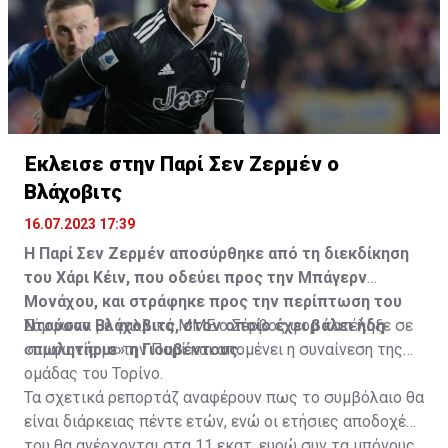
Η δημοσίευση κοινοποιήθηκε από το χρήστη サンフレッチェ広島 (@
Έκλεισε στην Παρί Σεν Ζερμέν ο
Βλάχοβιτς
16.07.2023 17:39
Η Παρί Σεν Ζερμέν αποσύρθηκε από τη διεκδίκηση
του Χάρι Κέιν, που οδεύει προς την Μπάγερν
Μονάχου, και στράφηκε προς την περίπτωση του
Ντούσαν Βλάχοβιτς, στον οποίο έχει βάλει ήδη
Σύμφωνα με γαλλικά ΜΜΕ ο Σέρβος φορ κατέληξε σε
«πωλητήριο» η Γιουβέντους.
συμφωνία με την Παρί και απομένει η συναίνεση της
ομάδας του Τορίνο.
Τα σχετικά ρεπορτάζ αναφέρουν πως το συμβόλαιο θα
είναι διάρκειας πέντε ετών, ενώ οι ετήσιες αποδοχές
του θα ανέρχονται στα 11 εκατ. ευρώ συν τα μπόνους