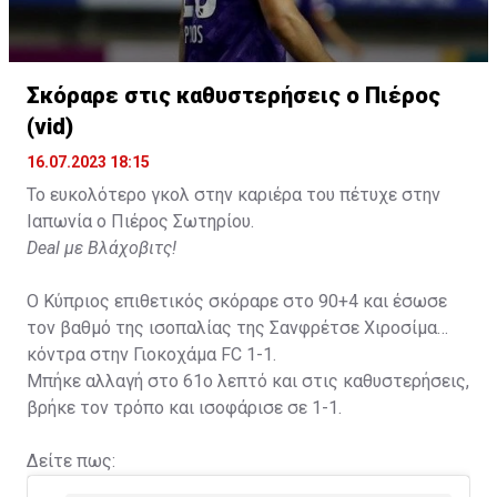
Σκόραρε στις καθυστερήσεις ο Πιέρος
Η δημοσίευση κοινοποιήθηκε από το χρήστη David Beckham (
(vid)
16.07.2023 18:15
Το ευκολότερο γκολ στην καριέρα του πέτυχε στην
Ιαπωνία ο Πιέρος Σωτηρίου.
Deal με Βλάχοβιτς!
Ο Κύπριος επιθετικός σκόραρε στο 90+4 και έσωσε
τον βαθμό της ισοπαλίας της Σανφρέτσε Χιροσίμα
κόντρα στην Γιοκοχάμα FC 1-1.
Μπήκε αλλαγή στο 61ο λεπτό και στις καθυστερήσεις,
βρήκε τον τρόπο και ισοφάρισε σε 1-1.
Δείτε πως: