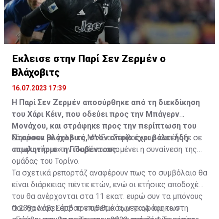
Η δημοσίευση κοινοποιήθηκε από το χρήστη サンフレッチェ広島 (@
Έκλεισε στην Παρί Σεν Ζερμέν ο
Βλάχοβιτς
16.07.2023 17:39
Η Παρί Σεν Ζερμέν αποσύρθηκε από τη διεκδίκηση
του Χάρι Κέιν, που οδεύει προς την Μπάγερν
Μονάχου, και στράφηκε προς την περίπτωση του
Ντούσαν Βλάχοβιτς, στον οποίο έχει βάλει ήδη
Σύμφωνα με γαλλικά ΜΜΕ ο Σέρβος φορ κατέληξε σε
«πωλητήριο» η Γιουβέντους.
συμφωνία με την Παρί και απομένει η συναίνεση της
ομάδας του Τορίνο.
Τα σχετικά ρεπορτάζ αναφέρουν πως το συμβόλαιο θα
είναι διάρκειας πέντε ετών, ενώ οι ετήσιες αποδοχές
του θα ανέρχονται στα 11 εκατ. ευρώ συν τα μπόνους
που θα λάβει από τον αριθμό των γκολ και των
Ο 23χρονος Σέρβος επιθετικός μεταγράφηκε στη