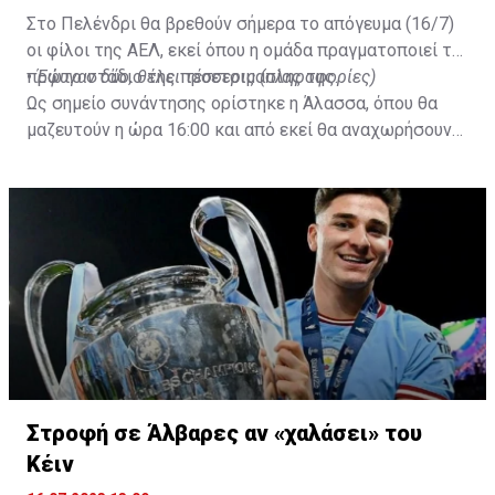
Στο Πελένδρι θα βρεθούν σήμερα το απόγευμα (16/7)
οι φίλοι της ΑΕΛ, εκεί όπου η ομάδα πραγματοποιεί το
πρώτο στάδιο της προετοιμασίας της.
•
Έφυγαν δύο, θέλει τέσσερις (πληροφορίες)
Ως σημείο συνάντησης ορίστηκε η Άλασσα, όπου θα
μαζευτούν η ώρα 16:00 και από εκεί θα αναχωρήσουν
με προορισμό το κοινοτικό γήπεδο Πελενδρίου, για να
δώοσυν το παρών τους στην απογευματινή προπόνηση
της ομάδας.
Στροφή σε Άλβαρες αν «χαλάσει» του
Κέιν