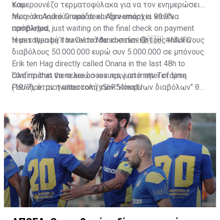
του.
Καμερουνέζο τερματοφύλακα για να τον ενημερώσει
πως όλα κυλούν ομάδα και δεν υπάρχει κανένα
More on André Onana deal. Agreement is 99.9%
πρόβλημα.
completed, just waiting on the final check on payment
terms then he’ll travel to Manchester. 🔴🇨🇲
Η μεταγραφή του Ονανά θα κοστίσει στους κόκκινους
#MUFC
διαβόλους 50.000.000 ευρώ συν 5.000.000 σε μπόνους.
Erik ten Hag directly called Onana in the last 48h to
confirm that there are no issues, just matter of time.
Όλα πρέπει να τελειώσουν πριν από την Τετάρτη
Patience.
(19/7), όταν η αποστολή των "κόκκινων διαβόλων" θα
pic.twitter.com/y5hR51mqlU
— Fabrizio Romano (@FabrizioRomano)
αναχωρήσει για περιοδεία στις ΗΠΑ.
July 16, 2023