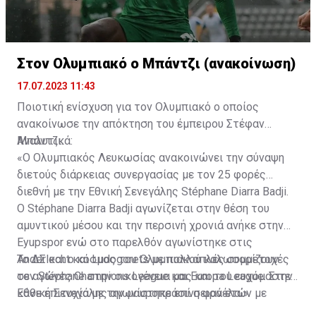
Στον Ολυμπιακό ο Μπάντζι (ανακοίνωση)
17.07.2023 11:43
Ποιοτική ενίσχυση για τον Ολυμπιακό ο οποίος
ανακοίνωσε την απόκτηση του έμπειρου Στέφαν
Μπάντζι.
Αναλυτικά:
«Ο Ολυμπιακός Λευκωσίας ανακοινώνει την σύναψη
διετούς διάρκειας συνεργασίας με τον 25 φορές
διεθνή με την Εθνική Σενεγάλης Stéphane Diarra Badji.
Ο Stéphane Diarra Badji αγωνίζεται στην θέση του
αμυντικού μέσου και την περσινή χρονιά ανήκε στην
Eyupspor ενώ στο παρελθόν αγωνίστηκε στις
Anderlecht και Ludogorets με πολλαπλές συμμετοχές
Το ΔΣ και ο κόσμος του Ολυμπιακού καλωσορίζουν
σε αγώνες Champions League και Europa League. Στην
τον Stéphane στην οικογένεια μας και του ευχόμαστε
Εθνική Σενεγάλης αγωνίστηκε επί σειρά ετών με
κάθε επιτυχία με την μαυροπράσινη φανέλα.»
συμπαίκτες όπως οι: Sadio Mane, Idrissa Gueye,