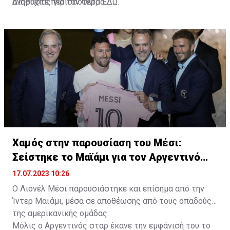
ανησυχίας για τον Όλτρα.
Διαβάστε περισσότερα
ΕΔΩ
.
Χαμός στην παρουσίαση του Μέσι:
Σείστηκε το Μαϊάμι για τον Αργεντινό
σταρ
17.07.2023 10:26
Ο Λιονέλ Μέσι παρουσιάστηκε και επίσημα από την
Ίντερ Μαϊάμι, μέσα σε αποθέωσης από τους οπαδούς
της αμερικανικής ομάδας.
Μόλις ο Αργεντινός σταρ έκανε την εμφάνισή του το