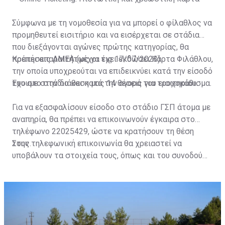
Σύμφωνα με τη νομοθεσία για να μπορεί ο φίλαθλος να
προμηθευτεί εισιτήριο και να εισέρχεται σε στάδια
που διεξάγονται αγώνες πρώτης κατηγορίας, θα
πρέπει απαραιτήτως να έχει εκδώσει Κάρτα Φιλάθλου,
Κρατήσεις ΑΜΕΑ (μέχρι τις 17/07/2023)
την οποία υποχρεούται να επιδεικνύει κατά την είσοδό
του στο στάδιο και κατά την αγορά του εισιτηρίου.
Έχουμε στην διάθεση μας 14 θέσεις για τροχοκάθισμα.
Για να εξασφαλίσουν είσοδο στο στάδιο ΓΣΠ άτομα με
αναπηρία, θα πρέπει να επικοινωνούν έγκαιρα στο
τηλέφωνο 22025429, ώστε να κρατήσουν τη θέση
τους.
Στην τηλεφωνική επικοινωνία θα χρειαστεί να
υποβάλουν τα στοιχεία τους, όπως και του συνοδού
τους. Τα στοιχεία που χρειάζονται είναι:
ονοματεπώνυμο, αριθμός πινακίδας αυτοκινήτου,
κάρτα ΑμεΑ και αριθμός κάρτας φιλάθλου του
συνοδού.»