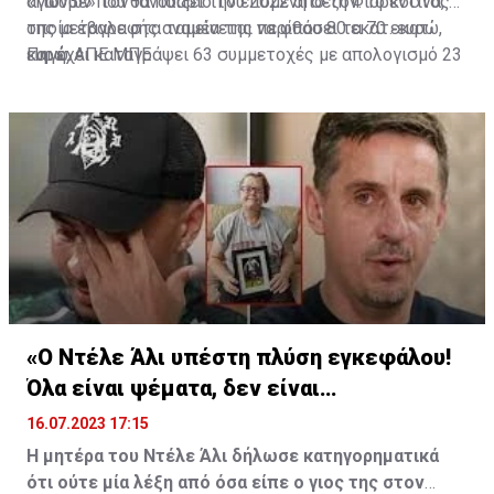
αγώνων που θα παίξει την επόμενη σεζόν. Το κόστος
«Γιούβε» τον Ιανουάριο του 2022 από τη Φιορεντίνα, η
της μεταγραφής αναμένεται να φθάσει τα 70 εκατ.
οποία έβαλε στα ταμεία της περίπου 80 εκατ. ευρώ,
ευρώ.
και έχει καταγράψει 63 συμμετοχές με απολογισμό 23
Πηγή: ΑΠΕ ΜΠΕ
γκολ και έξι ασίστ.
«Ο Ντέλε Άλι υπέστη πλύση εγκεφάλου!
Όλα είναι ψέματα, δεν είναι
υιοθετημένος»
16.07.2023 17:15
Η μητέρα του Ντέλε Άλι δήλωσε κατηγορηματικά
ότι ούτε μία λέξη από όσα είπε ο γιος της στον