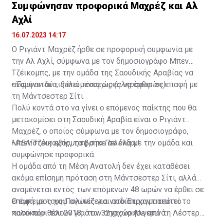
Συμφώνησαν προφορικά Μαχρέζ και Αλ
Αχλί
16.07.2023 14:17
Ο Ριγιάντ Μαχρέζ ήρθε σε προφορική συμφωνία με
την Αλ Αχλί, σύμφωνα με τον δημοσιογράφο Μπεν
Τζέικομπς, με την ομάδα της Σαουδικής Αραβίας να
αναμένεται τις επόμενες ώρες να έρθει σε επαφή με
•
Έφυγαν δύο, θέλει τέσσερις (πληροφορίες)
τη Μάντσεστερ Σίτι.
Πολύ κοντά στο να γίνει ο επόμενος παίκτης που θα
μετακομίσει στη Σαουδική Αραβία είναι ο Ριγιάντ
Μαχρέζ, ο οποίος σύμφωνα με τον δημοσιογράφο,
Μπεν Τζέικομπς, τα βρήκε σε όλα με την ομάδα και
•
ΑΕΛίστικη εξόρμηση στο Πελένδρι!
συμφώνησε προφορικά.
Η ομάδα από τη Μέση Ανατολή δεν έχει καταθέσει
ακόμα επίσημη πρόταση στη Μάντσεστερ Σίτι, αλλά
αναμένεται εντός των επόμενων 48 ωρών να έρθει σε
επαφή με τους Πολίτες για να διαπραγματευτεί το
Ο έμπειρος χαφ αγωνίζεται στο Έτιχαντ από το
ποσό που θέλουν για τον 32χρονο Αλγερινό.
καλοκαίρι του 2018, όταν αποχώρησε από τη Λέστερ