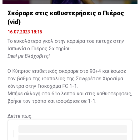
Σκόραρε στις καθυστερήσεις ο Πιέρος
Η δημοσίευση κοινοποιήθηκε από το χρήστη David Beckham (
(vid)
16.07.2023 18:15
Το ευκολότερο γκολ στην καριέρα του πέτυχε στην
Ιαπωνία ο Πιέρος Σωτηρίου.
Deal με Βλάχοβιτς!
Ο Κύπριος επιθετικός σκόραρε στο 90+4 και έσωσε
τον βαθμό της ισοπαλίας της Σανφρέτσε Χιροσίμα
κόντρα στην Γιοκοχάμα FC 1-1.
Μπήκε αλλαγή στο 61ο λεπτό και στις καθυστερήσεις,
βρήκε τον τρόπο και ισοφάρισε σε 1-1.
Δείτε πως: