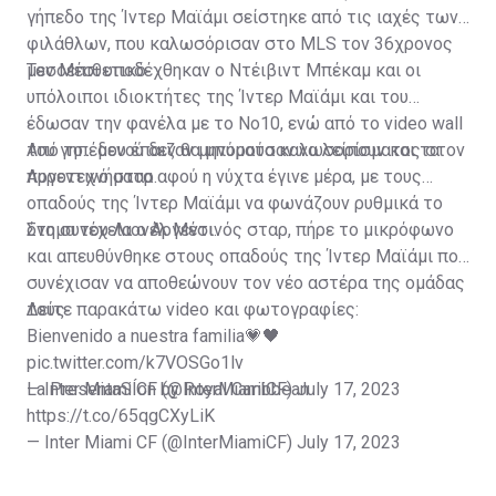
γήπεδο της Ίντερ Μαϊάμι σείστηκε από τις ιαχές των
φιλάθλων, που καλωσόρισαν στο MLS τον 36χρονος
μεσοεπιθετικό.
Τον Μέσι υποδέχθηκαν ο Ντέιβιντ Μπέκαμ και οι
υπόλοιποι ιδιοκτήτες της Ίντερ Μαϊάμι και του
έδωσαν την φανέλα με το Νο10, ενώ από το video wall
του γηπέδου έπαιζαν μηνύματα καλωσορίσματος στον
Από το... μενού δεν θα μπορούσαν να λείπουν και τα
Αργεντινό σταρ.
πυροτεχνήματα αφού η νύχτα έγινε μέρα, με τους
οπαδούς της Ίντερ Μαϊάμι να φωνάζουν ρυθμικά το
όνομα του Λιονέλ Μέσι.
Στη συνέχεια ο Αργεντινός σταρ, πήρε το μικρόφωνο
και απευθύνθηκε στους οπαδούς της Ίντερ Μαϊάμι που
συνέχισαν να αποθεώνουν τον νέο αστέρα της ομάδας
τους.
Δείτε παρακάτω video και φωτογραφίες:
Bienvenido a nuestra familia💗🖤
pic.twitter.com/k7VOSGo1lv
— Inter Miami CF (@InterMiamiCF)
La PresentaSÍon by Royal Caribbean
July 17, 2023
https://t.co/65qgCXyLiK
— Inter Miami CF (@InterMiamiCF)
July 17, 2023