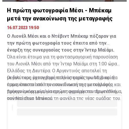
Η πρώτη φωτογραφία Μέσι - Μπέκαμ
μετά την ανακοίνωση της μεταγραφής
16.07.2023 19:50
Ο Λιονέλ Μέσι και ο Ντέβιντ Μπέκαμ πόζαραν για
την πρώτη φωτογραφία τους έπειτα από την
έναρξη της συνεργασίας τους στην Ίντερ Μαϊάμι.
Όλα είναι έτοιμα για τη φαντασμαγορική παρουσίαση
του Λιονέλ Μέσι από την Ίντερ Μαϊάμι στη 1:00 ώρα
Ελλάδας τη Δευτέρα. Ο Αργεντινός αποτελεί τη
μεγαλύτερη μεταγραφή στην ιστορία του MLS και θα
Οι δυο τους έχουν βγει πολλές φορές φωτογραφία,
παρουσιαστεί από τον συνιδιοκτήτη του συλλόγου και
όμως έπειτα από την ανακοίνωση της μεταγραφής
προηγούμενη μεγαλύτερη μεταγραφή στο πρωτάθλημα,
βγήκαν ακόμα μία, για πρώτη φορά με τον Αργεντινό
τον Ντέιβιντ Μπέκαμ.
σούπερ σταρ να φορά τη φανέλα της νέας ομάδας του.