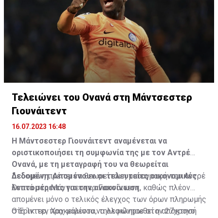
παιδί. Του έχει γίνει πλύση εγκεφάλου», πρόσθεσε.
Τελειώνει του Ονανά στη Μάντσεστερ
Γιουνάιτεντ
16.07.2023 16:48
Η Μάντσεστερ Γιουνάιτεντ αναμένεται να
οριστικοποιήσει τη συμφωνία της με τον Αντρέ
Ονανά, με τη μεταγραφή του να θεωρείται
δεδομένη. Απομένουν οι τελευταίες οικονομικές
Δεδομένη πρέπει να θεωρείται η μεταγραφή του Αντρέ
λεπτομέρειες για την ανακοίνωση.
Ονανά στη Μάντσεστερ Γιουνάιτεντ, καθώς πλέον
απομένει μόνο ο τελικός έλεγχος των όρων πληρωμής
στη Ίντερ, προκειμένου να ολοκληρωθεί η απόκτησή
Ο Έρικ τεν Χαχ μάλιστα, τηλεφώνησε στον 27χρονο