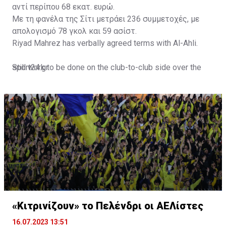
αντί περίπου 68 εκατ. ευρώ.
Με τη φανέλα της Σίτι μετράει 236 συμμετοχές, με
απολογισμό 78 γκολ και 59 ασίστ.
Riyad Mahrez has verbally agreed terms with Al-Ahli.
Still work to be done on the club-to-club side over the
sport24.gr
next 24-48 hours.
Not a done deal yet, but Mahrez is keen on the move and
Al-Ahli hope to move fast.🇸🇦
pic.twitter.com/Z0SmniQXIP
— Ben Jacobs (@JacobsBen)
July 15, 2023
«Κιτρινίζουν» το Πελένδρι οι ΑΕΛίστες
16.07.2023 13:51