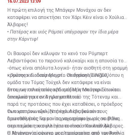
16.07.2023 13:09
Η πρώτη επιλογή της Μπάγερν Μονάχου αν δεν
καταφέρει να αποκτήσει τον Χάρι Κέιν είναι ο Χούλιαν
Άλβαρες!
•
Πατέρας και υιός Ράμσεϊ υπέγραψαν την ίδια μέρα
στην Κάρντιφ!
Οι Βαυαροί δεν κάλυψαν το κενό του Ρόμπερτ
Λεβαντόφσκι το περσινό καλοκαίρι και η απουσία του
-όπως είναι απόλυτα λογικό- ήταν αισθητή στη γραμμή
κρούσης και ιδιαίτερα στο Champions League, όπου η
•
Ομόνοια: Γιούσεφ Μεχρί... σε δράση! (ΒΙΝΤΕΟ)
ομάδα του Τόμας Τούχελ δεν κατάφερε να είναι
ανταγωνιστική απέναντι στη Μάντσεστερ Σίτι και
Έτσι, τις τελευταίες εβδομάδες η Μπάγερν κινείται
αποκλείστηκε στα προημιτελικά.
δυναμικά για τον Άγγλο επιθετικό της Τότεναμ και
παρά τις προτάσεις που έχει καταθέσει, ο πρόεδρος
των «σπιρουνιών», Ντάνιελ Λέβι, δεν είναι
Οι παραπάνω εξελίξεις έχουν αναγκάσει τους
διατεθειμένος να τον παραχωρήσει χωρίς να βάλει
πρωταθλητές Γερμανίας να στραφούν και σε άλλες
στα ταμεία του συλλόγου το ποσό που επιθυμεί.
περιπτώσεις και μια τέτοια είναι ο Χουλιάν Άλβαρες.
Η Μπάγερν σύμφωνα με πληροφορίες από την Αγγλία
Ο Αργεντινός σέντερ φορ προέρχεται από «μυθική»