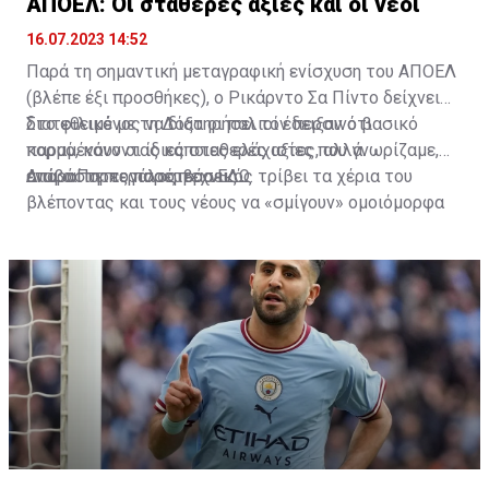
ΑΠΟΕΛ: Οι σταθερές αξίες και οι νέοι
16.07.2023 14:52
Παρά τη σημαντική μεταγραφική ενίσχυση του ΑΠΟΕΛ
(βλέπε έξι προσθήκες), ο Ρικάρντο Σα Πίντο δείχνει
διατεθειμένος να διατηρήσει τον περσινό βασικό
Στο φιλικό με τη Δόξα οι παλιοί έδειξαν ότι
κορμό, κάνοντας κάποιες ελάχιστες, αλλά
παραμένουν οι ίδιες σταθερές αξίες που γνωρίζαμε,
απαραίτητες παρεμβάσεις.
ενώ ο Πορτογάλος τεχνικός τρίβει τα χέρια του
Διαβάστε περισσότερα
ΕΔΩ
.
βλέποντας και τους νέους να «σμίγουν» ομοιόμορφα
στο γήπεδο με το περσινό ρόστερ.